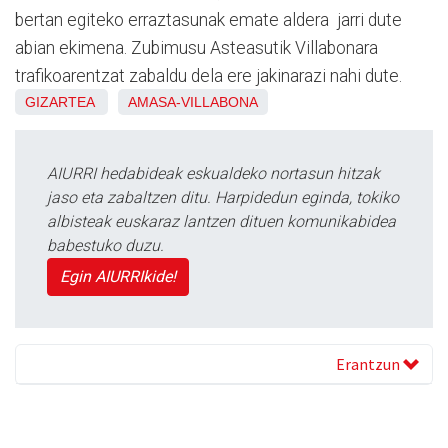
bertan egiteko erraztasunak emate aldera jarri dute
abian ekimena. Zubimusu Asteasutik Villabonara
trafikoarentzat zabaldu dela ere jakinarazi nahi dute.
GIZARTEA
AMASA-VILLABONA
AIURRI hedabideak eskualdeko nortasun hitzak
jaso eta zabaltzen ditu. Harpidedun eginda, tokiko
albisteak euskaraz lantzen dituen komunikabidea
babestuko duzu.
Egin AIURRIkide!
Erantzun