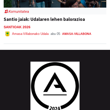
Komunitatea
Santio jaiak: Udalaren lehen balorazioa
SANTIOAK 2026
Amasa-Villabonako Udala
abu 05
AMASA-VILLABONA