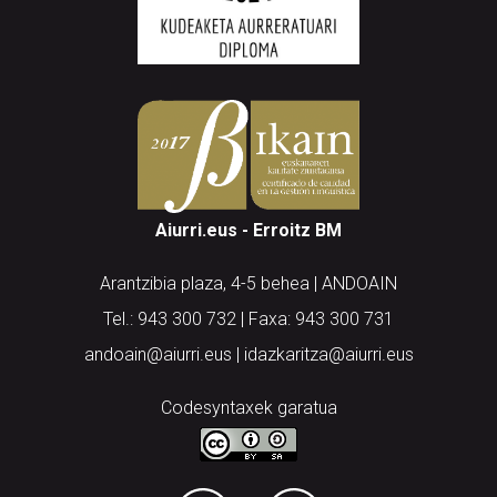
Aiurri.eus - Erroitz BM
Arantzibia plaza, 4-5 behea | ANDOAIN
Tel.: 943 300 732 | Faxa: 943 300 731
andoain@aiurri.eus | idazkaritza@aiurri.eus
Codesyntaxek garatua