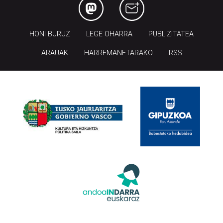
HONI BURUZ
LEGE OHARRA
PUBLIZITATEA
ARAUAK
HARREMANETARAKO
RSS