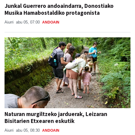
Junkal Guerrero andoaindarra, Donostiako
Musika Hamabostaldiko protagonista
Aiurri
abu 05, 07:00
ANDOAIN
Naturan murgiltzeko jarduerak, Leizaran
Bisitarien Etxearen eskutik
Aiurri
abu 05, 08:30
ANDOAIN