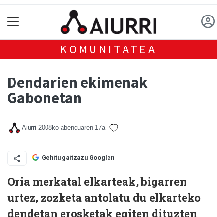
KOMUNITATEA
Dendarien ekimenak
Gabonetan
Aiurri
2008ko abenduaren 17a
Gehitu gaitzazu Googlen
Oria merkatal elkarteak, bigarren
urtez, zozketa antolatu du elkarteko
dendetan erosketak egiten dituzten