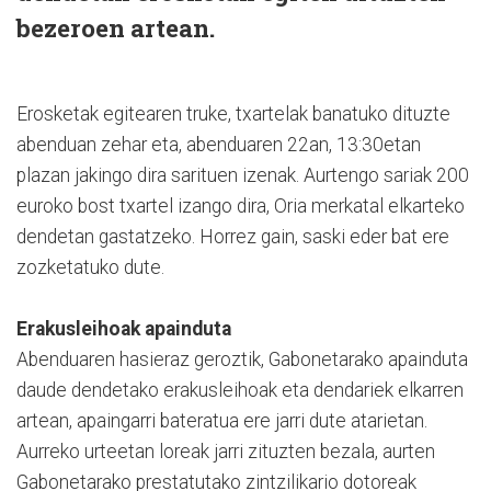
bezeroen artean.
Erosketak egitearen truke, txartelak banatuko dituzte
abenduan zehar eta, abenduaren 22an, 13:30etan
plazan jakingo dira sarituen izenak. Aurtengo sariak 200
euroko bost txartel izango dira, Oria merkatal elkarteko
dendetan gastatzeko. Horrez gain, saski eder bat ere
zozketatuko dute.
Erakusleihoak apainduta
Abenduaren hasieraz geroztik, Gabonetarako apainduta
daude dendetako erakusleihoak eta dendariek elkarren
artean, apaingarri bateratua ere jarri dute atarietan.
Aurreko urteetan loreak jarri zituzten bezala, aurten
Gabonetarako prestatutako zintzilikario dotoreak