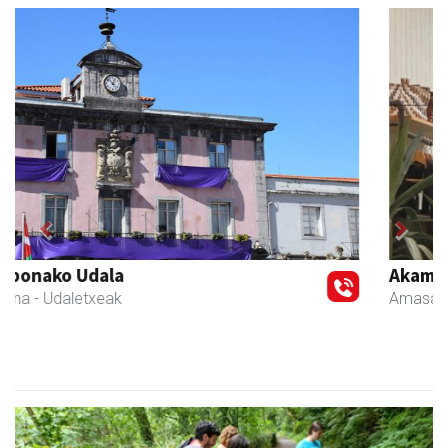
Previous
Next
Akam espazioa
Amasa-Villabona
- Arropa-dendak