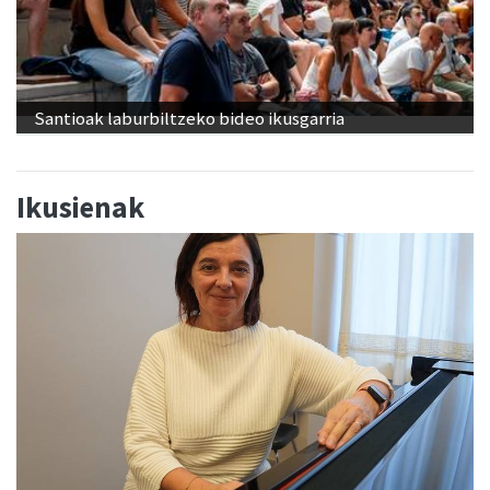
Santioak laburbiltzeko bideo ikusgarria
Ikusienak