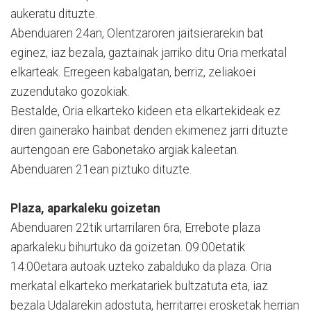
aukeratu dituzte.
Abenduaren 24an, Olentzaroren jaitsierarekin bat
eginez, iaz bezala, gaztainak jarriko ditu Oria merkatal
elkarteak. Erregeen kabalgatan, berriz, zeliakoei
zuzendutako gozokiak.
Bestalde, Oria elkarteko kideen eta elkartekideak ez
diren gainerako hainbat denden ekimenez jarri dituzte
aurtengoan ere Gabonetako argiak kaleetan.
Abenduaren 21ean piztuko dituzte.
Plaza, aparkaleku goizetan
Abenduaren 22tik urtarrilaren 6ra, Errebote plaza
aparkaleku bihurtuko da goizetan. 09:00etatik
14:00etara autoak uzteko zabalduko da plaza. Oria
merkatal elkarteko merkatariek bultzatuta eta, iaz
bezala Udalarekin adostuta, herritarrei erosketak herrian