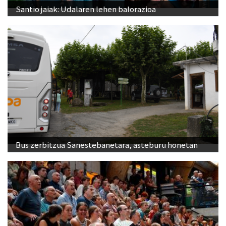
Santio jaiak: Udalaren lehen balorazioa
Bus zerbitzua Sanestebanetara, asteburu honetan