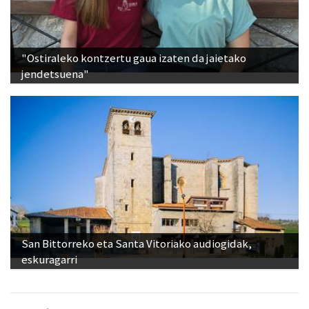
"Ostiraleko kontzertu gaua izaten da jaietako
jendetsuena"
San Bittorreko eta Santa Vitoriako audiogidak,
eskuragarri