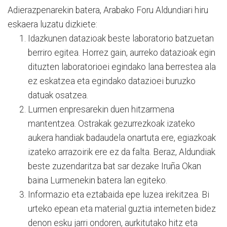
Adierazpenarekin batera, Arabako Foru Aldundiari hiru
eskaera luzatu dizkiete:
Idazkunen datazioak beste laboratorio batzuetan
berriro egitea. Horrez gain, aurreko datazioak egin
dituzten laboratorioei egindako lana berrestea ala
ez eskatzea eta egindako datazioei buruzko
datuak osatzea.
Lurmen enpresarekin duen hitzarmena
mantentzea. Ostrakak gezurrezkoak izateko
aukera handiak badaudela onartuta ere, egiazkoak
izateko arrazoirik ere ez da falta. Beraz, Aldundiak
beste zuzendaritza bat sar dezake Iruña Okan
baina Lurmenekin batera lan egiteko.
Informazio eta eztabaida epe luzea irekitzea. Bi
urteko epean eta material guztia interneten bidez
denon esku jarri ondoren, aurkitutako hitz eta