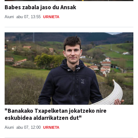
Babes zabala jaso du Ansak
Aiurri
abu 07, 13:55
URNIETA
"Banakako Txapelketan jokatzeko nire
eskubidea aldarrikatzen dut"
Aiurri
abu 07, 12:00
URNIETA