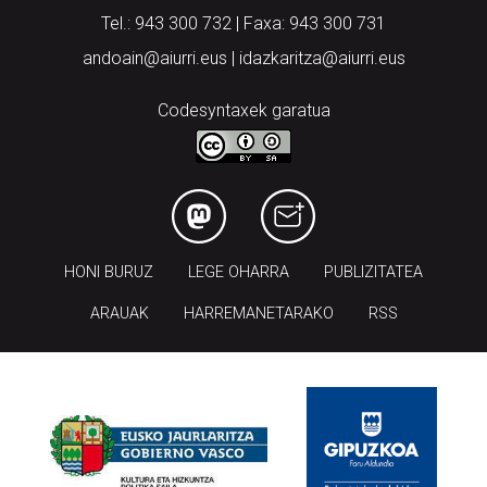
Tel.: 943 300 732 | Faxa: 943 300 731
andoain@aiurri.eus | idazkaritza@aiurri.eus
Codesyntaxek garatua
HONI BURUZ
LEGE OHARRA
PUBLIZITATEA
ARAUAK
HARREMANETARAKO
RSS