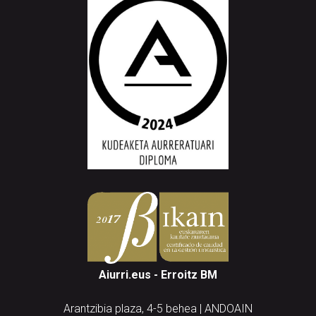
Aiurri.eus - Erroitz BM
Arantzibia plaza, 4-5 behea | ANDOAIN