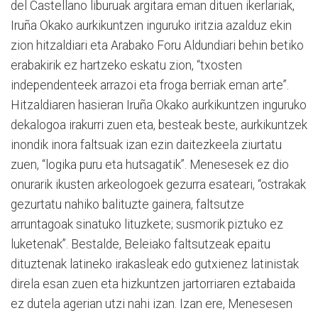
del Castellano liburuak argitara eman dituen ikerlariak,
Iruña Okako aurkikuntzen inguruko iritzia azalduz ekin
zion hitzaldiari eta Arabako Foru Aldundiari behin betiko
erabakirik ez hartzeko eskatu zion, “txosten
independenteek arrazoi eta froga berriak eman arte”.
Hitzaldiaren hasieran Iruña Okako aurkikuntzen inguruko
dekalogoa irakurri zuen eta, besteak beste, aurkikuntzek
inondik inora faltsuak izan ezin daitezkeela ziurtatu
zuen, “logika puru eta hutsagatik”. Menesesek ez dio
onurarik ikusten arkeologoek gezurra esateari, “ostrakak
gezurtatu nahiko balituzte gainera, faltsutze
arruntagoak sinatuko lituzkete; susmorik piztuko ez
luketenak”. Bestalde, Beleiako faltsutzeak epaitu
dituztenak latineko irakasleak edo gutxienez latinistak
direla esan zuen eta hizkuntzen jartorriaren eztabaida
ez dutela agerian utzi nahi izan. Izan ere, Menesesen