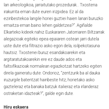
lan arkeologikoa, jarraitutako prozedurak... Txostena
irakurrita eman dute euren irizpidea. Ez al da
ezinbestekoa langile horiei guztiei haien lanari buruzko
emaitza eman baino lehen galdetzea?”. Agiñalde
Elkarteko kideek nahiz Euskararen Jatorriaren Biltzarrak
alegazioak egiteko epea epaiaren ostean jarri dutela
uste dute eta filtrazio asko egon dela, isilpekotasuna
hautsiz. Txostenei buruz esandakoarekin eta
argitaratutakoarekin ere ez daude ados eta
faltsifikazioak normalean egiazkotzat hartzeko egiten
direla gaineratu dute. Ondorioz, “zentzurik ba al dauka
iruzurgile batentzat hainbeste hitz, horietako asko
gazteleraz eta banaka batzuk italieraz eta irlanderaz
ostraketan idazteak?”, galde egin dute.
Hiru eskaera