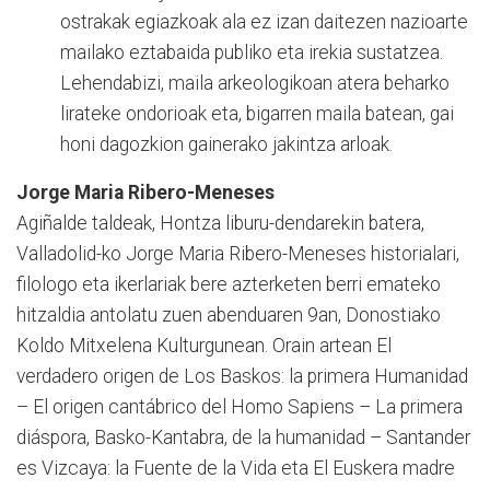
ostrakak egiazkoak ala ez izan daitezen nazioarte
mailako eztabaida publiko eta irekia sustatzea.
Lehendabizi, maila arkeologikoan atera beharko
lirateke ondorioak eta, bigarren maila batean, gai
honi dagozkion gainerako jakintza arloak.
Jorge Maria Ribero-Meneses
Agiñalde taldeak, Hontza liburu-dendarekin batera,
Valladolid-ko Jorge Maria Ribero-Meneses historialari,
filologo eta ikerlariak bere azterketen berri emateko
hitzaldia antolatu zuen abenduaren 9an, Donostiako
Koldo Mitxelena Kulturgunean. Orain artean El
verdadero origen de Los Baskos: la primera Humanidad
– El origen cantábrico del Homo Sapiens – La primera
diáspora, Basko-Kantabra, de la humanidad – Santander
es Vizcaya: la Fuente de la Vida eta El Euskera madre