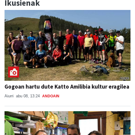
Ikusienak
Gogoan hartu dute Katto Amilibia kultur eragilea
Aiurri
abu 08, 13:24
ANDOAIN