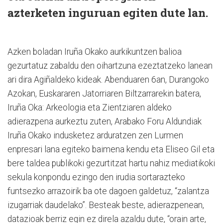
azterketen inguruan egiten dute lan.
Azken boladan Iruña Okako aurkikuntzen balioa
gezurtatuz zabaldu den oihartzuna ezeztatzeko lanean
ari dira Agiñaldeko kideak. Abenduaren 6an, Durangoko
Azokan, Euskararen Jatorriaren Biltzarrarekin batera,
Iruña Oka: Arkeologia eta Zientziaren aldeko
adierazpena aurkeztu zuten, Arabako Foru Aldundiak
Iruña Okako indusketez arduratzen zen Lurmen
enpresari lana egiteko baimena kendu eta Eliseo Gil eta
bere taldea publikoki gezurtitzat hartu nahiz mediatikoki
sekula konpondu ezingo den irudia sortarazteko
funtsezko arrazoirik ba ote dagoen galdetuz, “zalantza
izugarriak daudelako”. Besteak beste, adierazpenean,
datazioak berriz egin ez direla azaldu dute, “orain arte,