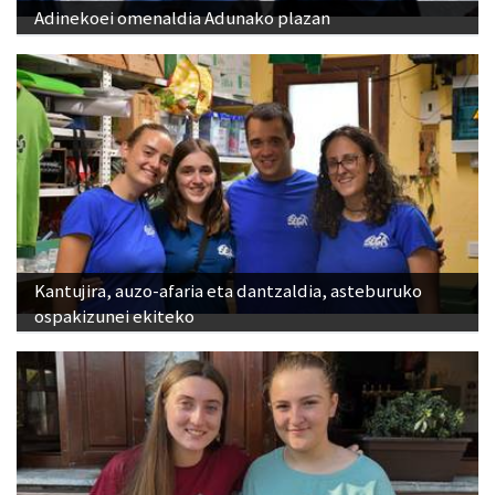
Adinekoei omenaldia Adunako plazan
Kantujira, auzo-afaria eta dantzaldia, asteburuko
ospakizunei ekiteko