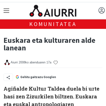
KOMUNITATEA
Euskara eta kulturaren alde
lanean
Aiurri
2008ko abenduaren 17a
Gehitu gaitzazu Googlen
Agiñalde Kultur Taldea duela bi urte
hasi zen Zizurkilen biltzen. Euskara
eta euskal antropologiaren