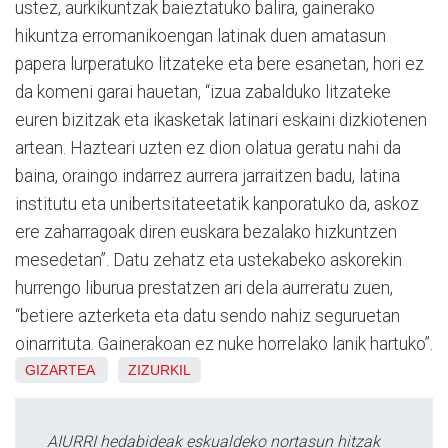
ustez, aurkikuntzak baieztatuko balira, gainerako
hikuntza erromanikoengan latinak duen amatasun
papera lurperatuko litzateke eta bere esanetan, hori ez
da komeni garai hauetan, “izua zabalduko litzateke
euren bizitzak eta ikasketak latinari eskaini dizkiotenen
artean. Hazteari uzten ez dion olatua geratu nahi da
baina, oraingo indarrez aurrera jarraitzen badu, latina
institutu eta unibertsitateetatik kanporatuko da, askoz
ere zaharragoak diren euskara bezalako hizkuntzen
mesedetan”. Datu zehatz eta ustekabeko askorekin
hurrengo liburua prestatzen ari dela aurreratu zuen,
“betiere azterketa eta datu sendo nahiz seguruetan
oinarrituta. Gainerakoan ez nuke horrelako lanik hartuko”.
GIZARTEA
ZIZURKIL
AIURRI hedabideak eskualdeko nortasun hitzak