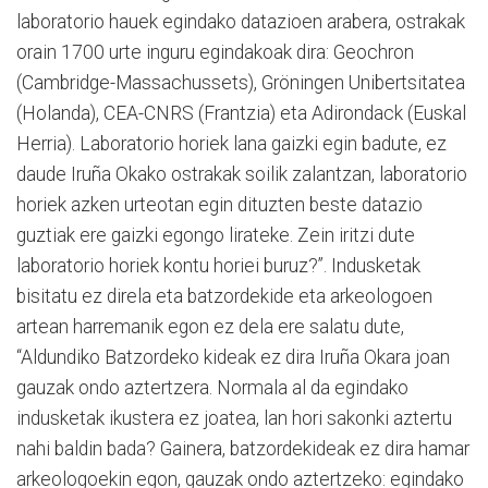
laboratorio hauek egindako datazioen arabera, ostrakak
orain 1700 urte inguru egindakoak dira: Geochron
(Cambridge-Massachussets), Gröningen Unibertsitatea
(Holanda), CEA-CNRS (Frantzia) eta Adirondack (Euskal
Herria). Laboratorio horiek lana gaizki egin badute, ez
daude Iruña Okako ostrakak soilik zalantzan, laboratorio
horiek azken urteotan egin dituzten beste datazio
guztiak ere gaizki egongo lirateke. Zein iritzi dute
laboratorio horiek kontu horiei buruz?”. Indusketak
bisitatu ez direla eta batzordekide eta arkeologoen
artean harremanik egon ez dela ere salatu dute,
“Aldundiko Batzordeko kideak ez dira Iruña Okara joan
gauzak ondo aztertzera. Normala al da egindako
indusketak ikustera ez joatea, lan hori sakonki aztertu
nahi baldin bada? Gainera, batzordekideak ez dira hamar
arkeologoekin egon, gauzak ondo aztertzeko: egindako