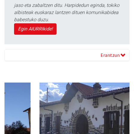
jaso eta zabaltzen ditu. Harpidedun eginda, tokiko
albisteak euskaraz lantzen dituen komunikabidea
babestuko duzu.
Egin AIURRIkide!
Erantzun