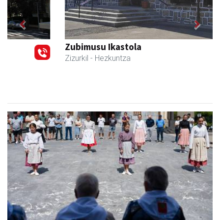
Previous
Next
Zubimusu Ikastola
Zizurkil
- Hezkuntza