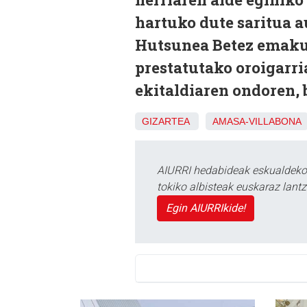
hartuko dute saritua 
Hutsunea Betez emaku
prestatutako oroigarri
ekitaldiaren ondoren, 
GIZARTEA
AMASA-VILLABONA
AIURRI hedabideak eskualdeko n
tokiko albisteak euskaraz lan
Egin AIURRIkide!