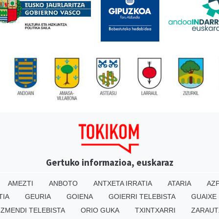
Gertuko informazioa, euskaraz
AMEZTI
ANBOTO
ANTXETA IRRATIA
ATARIA
AZP
TIA
GEURIA
GOIENA
GOIERRI TELEBISTA
GUAIXE
IZMENDI TELEBISTA
ORIO GUKA
TXINTXARRI
ZARAUT