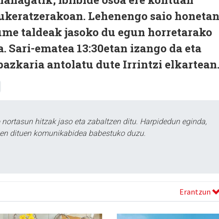
aukeratzerakoan. Lehenengo saio honetan
me taldeak jasoko du egun horretarako
a. Sari-ematea 13:30etan izango da eta
bazkaria antolatu dute Irrintzi elkartean
ortasun hitzak jaso eta zabaltzen ditu. Harpidedun eginda,
tzen dituen komunikabidea babestuko duzu.
Erantzun