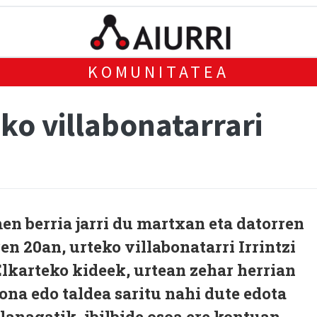
KOMUNITATEA
teko villabonatarrari
men berria jarri du martxan eta datorren
n 20an, urteko villabonatarri Irrintzi
 Elkarteko kideek, urtean zehar herrian
na edo taldea saritu nahi dute edota
 lanagatik, ibilbide osoa ere kontuan