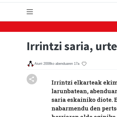
Irrintzi saria, ur
Aiurri
2008ko abenduaren 17a
Irrintzi elkarteak eki
larunbatean, abenduare
saria eskainiko diote.
nabarmendu den pertso
herriaren alde eginiko