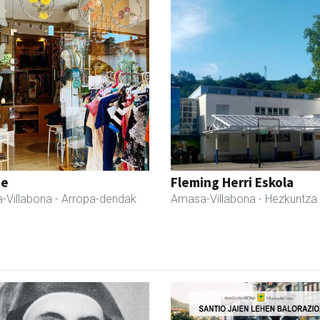
ne
Fleming Herri Eskola
-Villabona
- Arropa-dendak
Amasa-Villabona
- Hezkuntza