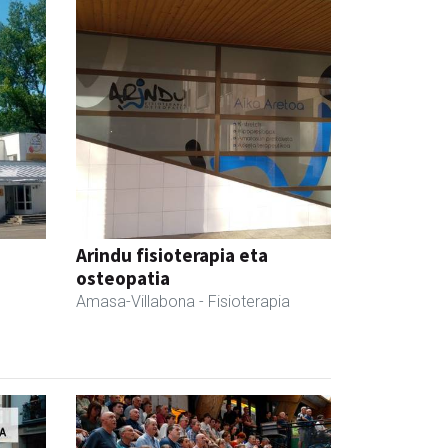
Arindu fisioterapia eta
osteopatia
Amasa-Villabona
- Fisioterapia