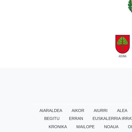
AIARALDEA
AIKOR
AIURRI
ALEA
BEGITU
ERRAN
EUSKALERRIA IRRA
KRONIKA
MAILOPE
NOAUA
O