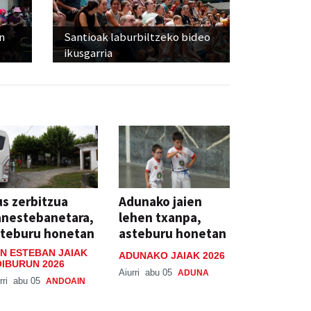
n
Santioak laburbiltzeko bideo
ikusgarria
s zerbitzua
Adunako jaien
anestebanetara,
lehen txanpa,
steburu honetan
asteburu honetan
N ESTEBAN JAIAK
ADUNAKO JAIAK 2026
IBURUN 2026
Aiurri
abu 05
ADUNA
rri
abu 05
ANDOAIN