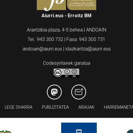
Aiurri.eus - Erroitz BM
Arantzibia plaza, 4-5 behea | ANDOAIN
Tel.: 943 300 732 | Faxa: 943 300 731
andoain@aiurri.eus | idazkaritza@aiurri.eus
Codesyntaxek garatua
LEGE OHARRA
PUBLIZITATEA
ARAUAK
HARREMANET