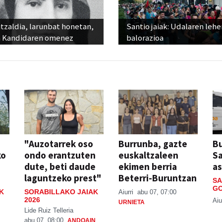
tzaldia, larunbat honetan,
Santio jaiak: Udalaren lehe
 Kandidaren omenez
balorazioa
"Auzotarrek oso
Burrunba, gazte
Bu
ko
ondo erantzuten
euskaltzaleen
S
dute, beti daude
ekimen berria
a
laguntzeko prest"
Beterri-Buruntzan
SA
GO
K
SORABILLAKO JAIAK
Aiurri
abu 07, 07:00
2026
Aiu
URNIETA
Lide Ruiz Telleria
abu 07, 08:00
ANDOAIN