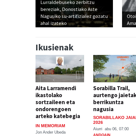
Lurraldebuseko zerbitzu
bereziak, Donostiako Aste
Nagusiko su-artifizialez gozatu
Otoi
ahal izateko
Ama
Ikusienak
Aita Larramendi
Sorabilla Trail,
ikastolako
aurtengo jaieta
sortzaileen eta
berrikuntza
ondorengoen
nagusia
arteko katebegia
SORABILLAKO JAIA
2026
IN MEMORIAM
Aiurri
abu 06, 07:00
Jon Ander Ubeda
ANDOAIN