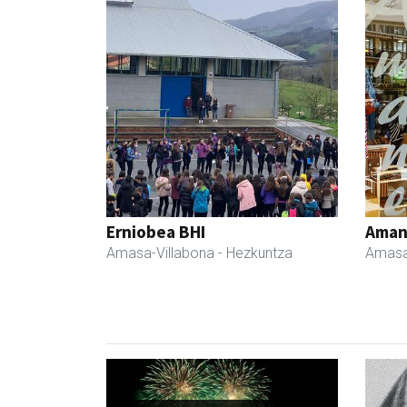
Erniobea BHI
Ama
Amasa-Villabona
- Hezkuntza
Amasa