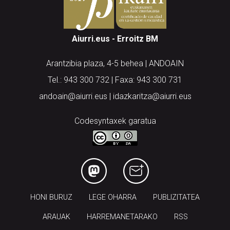
Aiurri.eus - Erroitz BM
Arantzibia plaza, 4-5 behea | ANDOAIN
Tel.: 943 300 732 | Faxa: 943 300 731
andoain@aiurri.eus | idazkaritza@aiurri.eus
Codesyntaxek garatua
HONI BURUZ
LEGE OHARRA
PUBLIZITATEA
ARAUAK
HARREMANETARAKO
RSS