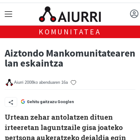
KOMUNITATEA
Aiztondo Mankomunitatearen
lan eskaintza
Aiurri
2008ko abenduaren 16a
Gehitu gaitzazu Googlen
Urtean zehar antolatzen dituen
irteeretan laguntzaile gisa joateko
pertsona aukeratzeko deialdia egin