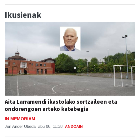
Ikusienak
Aita Larramendi ikastolako sortzaileen eta
ondorengoen arteko katebegia
IN MEMORIAM
Jon Ander Ubeda
abu 06, 11:38
ANDOAIN