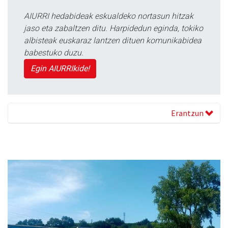
AIURRI hedabideak eskualdeko nortasun hitzak
jaso eta zabaltzen ditu. Harpidedun eginda, tokiko
albisteak euskaraz lantzen dituen komunikabidea
babestuko duzu.
Egin AIURRIkide!
Erantzun