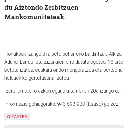
du Aiztondo Zerbitzuen
Mankomunitateak.
Honakoak izango dira bete beharreko baldintzak: Alkiza,
Aduna, Larraul eta Zizurkilen erroldatuta egotea, 18 urte
beteta izatea, euskara ondo menperatzea eta pertsona
helduekiko gertutasuna izatea.
Izena emateko azken eguna urtarrilaren 20a izango da.
Informazio gehiagorako: 943 693 930 (Itsaso) goizez.
GIZARTEA