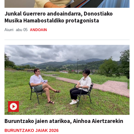
Junkal Guerrero andoaindarra, Donostiako
Musika Hamabostaldiko protagonista
Aiurri
abu 05
ANDOAIN
Buruntzako jaien atarikoa, Ainhoa Aiertzarekin
BURUNTZAKO JAIAK 2026