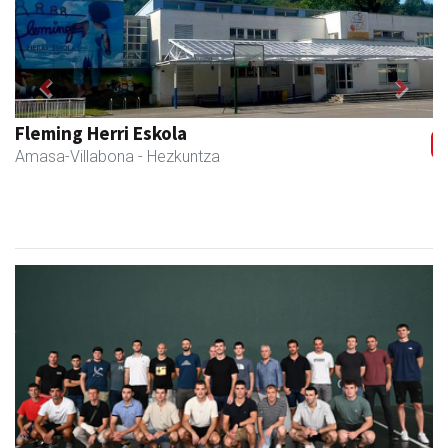
Previous
Next
Fleming Herri Eskola
Amasa-Villabona
- Hezkuntza