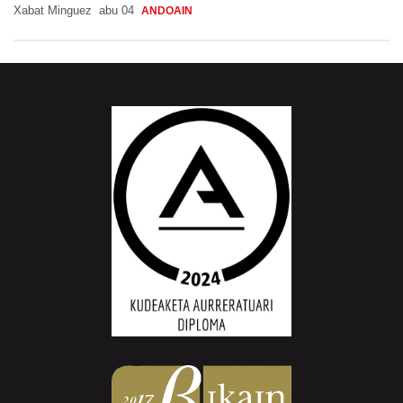
Xabat Minguez
abu 04
ANDOAIN