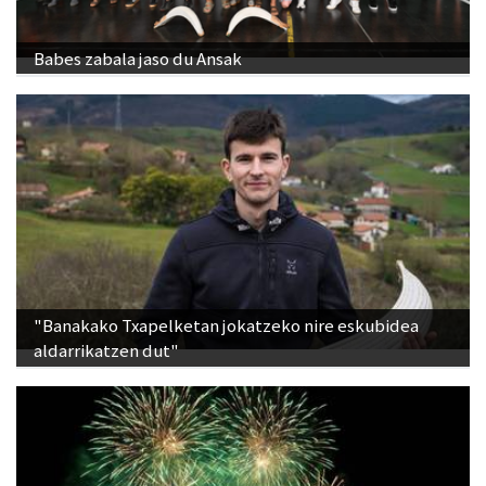
Babes zabala jaso du Ansak
"Banakako Txapelketan jokatzeko nire eskubidea
aldarrikatzen dut"