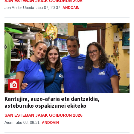
SAN ESTEBAN JAIAK GOIBURUN 2026
Jon Ander Ubeda
abu 07, 20:37
ANDOAIN
Kantujira, auzo-afaria eta dantzaldia,
asteburuko ospakizunei ekiteko
SAN ESTEBAN JAIAK GOIBURUN 2026
Aiurri
abu 08, 09:31
ANDOAIN