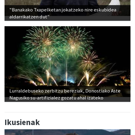
"Banakako Txapelketan jokatzeko nire eskubidea
aldarrikatzen dut"
Lurraldebuseko zerbitzu bereziak, Donostiako Aste
Nagusiko su-artifizialez gozatu ahal izateko
Ikusienak