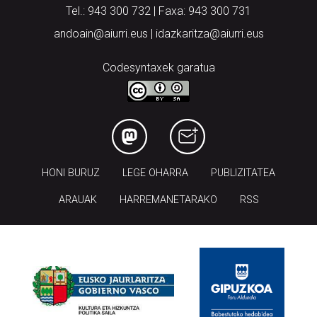
Tel.: 943 300 732 | Faxa: 943 300 731
andoain@aiurri.eus | idazkaritza@aiurri.eus
Codesyntaxek garatua
HONI BURUZ
LEGE OHARRA
PUBLIZITATEA
ARAUAK
HARREMANETARAKO
RSS