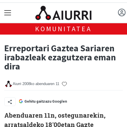
KOMUNITATEA
Erreportari Gaztea Sariaren
irabazleak ezagutzera eman
dira
Aiurri
2008ko abenduaren 11
Gehitu gaitzazu Googlen
Abenduaren 11n, ostegunarekin,
arratsaldeko 18'00etan Gazte