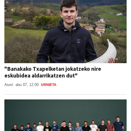
"Banakako Txapelketan jokatzeko nire
eskubidea aldarrikatzen dut"
Aiurri
abu 07, 12:00
URNIETA