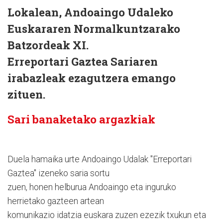
Lokalean, Andoaingo Udaleko
Euskararen Normalkuntzarako
Batzordeak XI.
Erreportari Gaztea Sariaren
irabazleak ezagutzera emango
zituen.
Sari banaketako argazkiak
Duela hamaika urte Andoaingo Udalak "Erreportari
Gaztea" izeneko saria sortu
zuen, honen helburua Andoaingo eta inguruko
herrietako gazteen artean
komunikazio idatzia euskara zuzen ezezik txukun eta