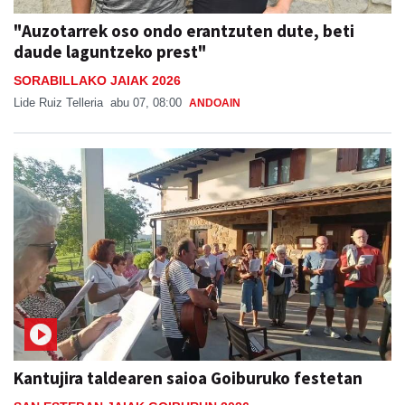
"Auzotarrek oso ondo erantzuten dute, beti
daude laguntzeko prest"
SORABILLAKO JAIAK 2026
Lide Ruiz Telleria
abu 07, 08:00
ANDOAIN
Kantujira taldearen saioa Goiburuko festetan