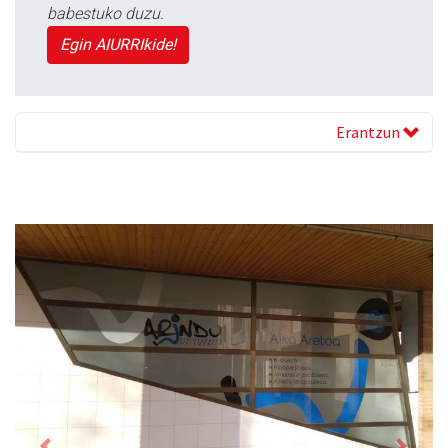
babestuko duzu.
Egin AIURRIkide!
Erantzun