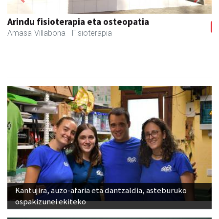
Previous
Next
Arindu fisioterapia eta osteopatia
Amasa-Villabona
- Fisioterapia
Kantujira, auzo-afaria eta dantzaldia, asteburuko
ospakizunei ekiteko