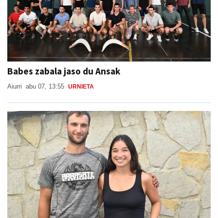
Babes zabala jaso du Ansak
Aiurri
abu 07, 13:55
URNIETA