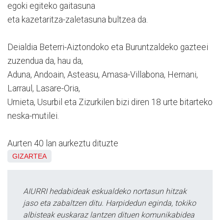
egoki egiteko gaitasuna
eta kazetaritza-zaletasuna bultzea da.
Deialdia Beterri-Aiztondoko eta Buruntzaldeko gazteei
zuzendua da, hau da,
Aduna, Andoain, Asteasu, Amasa-Villabona, Hernani,
Larraul, Lasare-Oria,
Urnieta, Usurbil eta Zizurkilen bizi diren 18 urte bitarteko
neska-mutilei.
Aurten 40 lan aurkeztu dituzte
GIZARTEA
AIURRI hedabideak eskualdeko nortasun hitzak
jaso eta zabaltzen ditu. Harpidedun eginda, tokiko
albisteak euskaraz lantzen dituen komunikabidea