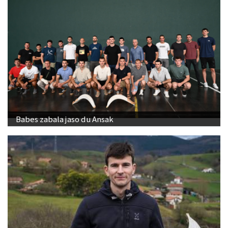
Babes zabala jaso du Ansak