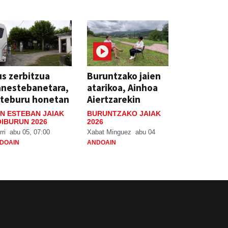
s zerbitzua
Buruntzako jaien
anestebanetara,
atarikoa, Ainhoa
steburu honetan
Aiertzarekin
N ESTEBAN JAIAK
BURUNTZAKO JAIAK
IBURUN 2026
2026
rri
abu 05, 07:00
Xabat Minguez
abu 04
DOAIN
ANDOAIN