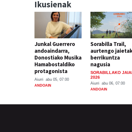
Ikusienak
Junkal Guerrero
Sorabilla Trail,
andoaindarra,
aurtengo jaieta
Donostiako Musika
berrikuntza
Hamabostaldiko
nagusia
protagonista
SORABILLAKO JAIA
2026
Aiurri
abu 05, 07:00
Aiurri
abu 06, 07:00
ANDOAIN
ANDOAIN