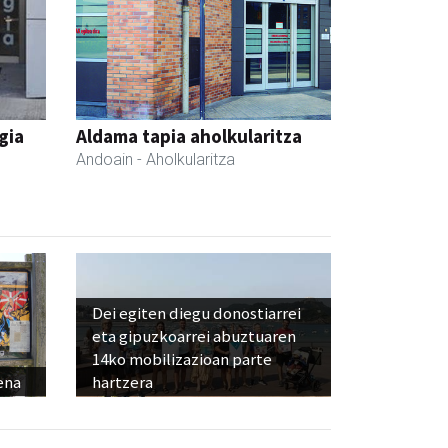
gia
Aldama tapia aholkularitza
Andoain
- Aholkularitza
Dei egiten diegu donostiarrei
eta gipuzkoarrei abuztuaren
14ko mobilizazioan parte
ena
hartzera