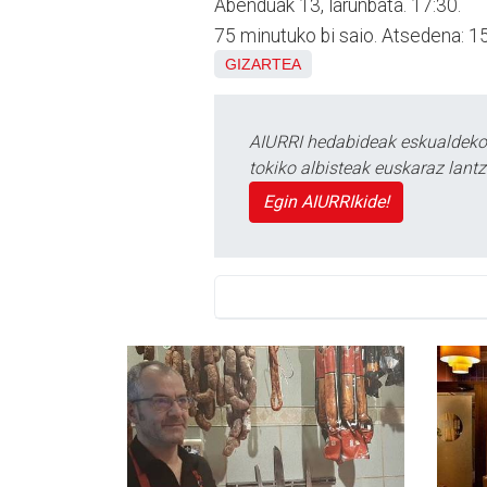
Abenduak 13, larunbata. 17:30.
75 minutuko bi saio. Atsedena: 15
GIZARTEA
AIURRI hedabideak eskualdeko n
tokiko albisteak euskaraz lan
Egin AIURRIkide!