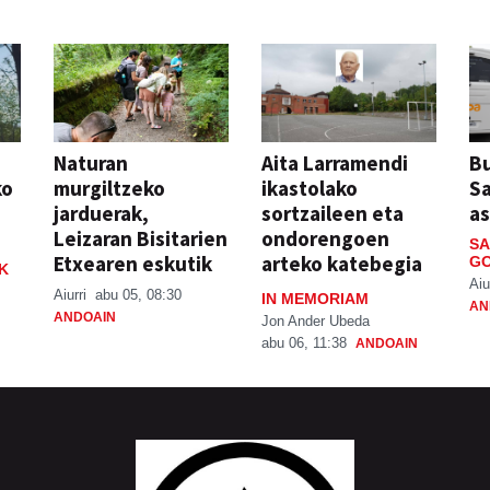
Naturan
Aita Larramendi
Bu
ko
murgiltzeko
ikastolako
S
jarduerak,
sortzaileen eta
a
Leizaran Bisitarien
ondorengoen
SA
Etxearen eskutik
arteko katebegia
GO
K
Aiu
Aiurri
abu 05, 08:30
IN MEMORIAM
AN
ANDOAIN
Jon Ander Ubeda
abu 06, 11:38
ANDOAIN