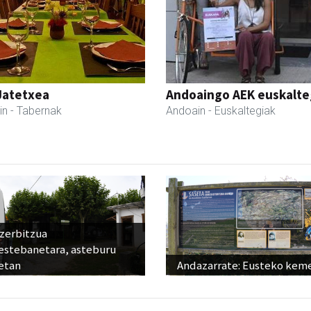
Jatetxea
Andoaingo AEK euskalte
in
- Tabernak
Andoain
- Euskaltegiak
 zerbitzua
estebanetara, asteburu
etan
Andazarrate: Eusteko kem