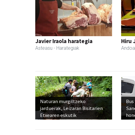
Javier Iraola harategia
Hiru 
Asteasu
- Harategiak
Andoa
Naturan murgiltzeko
Bus
jarduerak, Leizaran Bisitarien
San
Etxearen eskutik
hon