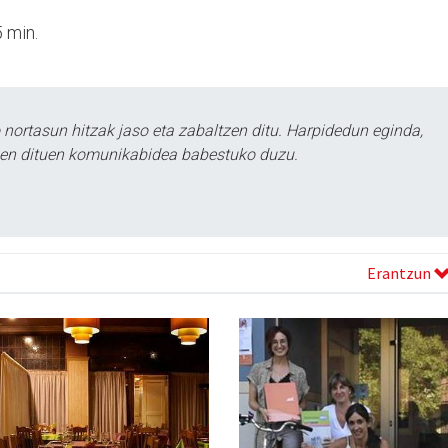
 min.
ortasun hitzak jaso eta zabaltzen ditu. Harpidedun eginda,
tzen dituen komunikabidea babestuko duzu.
Erantzun