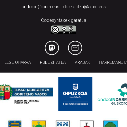
andoain@aiurri.eus | idazkaritza@aiurri.eus
Codesyntaxek garatua
LEGE OHARRA
PUBLIZITATEA
ARAUAK
HARREMANET