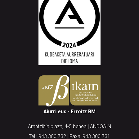
Aiurri.eus - Erroitz BM
Arantzibia plaza, 4-5 behea | ANDOAIN
Tel.: 943 300 732 | Faxa: 943 300 731