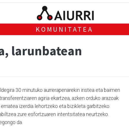
KOMUNITATEA
a, larunbatean
ldegira 30 minutuko aurrerapenarekin iristea eta baimen
transferentziaren agiria ekartzea, azken orduko arazoak
ematea izerdia lehortzeko eta bizikleta garbitzeko.
biltzea zure esfortzuaren intentsitatea neurtzeko.
 egongo da.