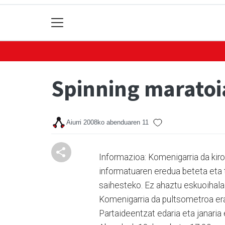
Spinning maratoi
Aiurri
2008ko abenduaren 11
Informazioa: Komenigarria da kiro
informatuaren eredua beteta eta 
saihesteko. Ez ahaztu eskuoihala 
Komenigarria da pultsometroa era
Partaideentzat edaria eta janaria