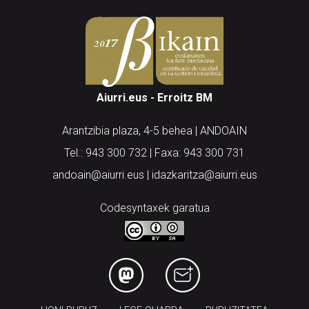
Aiurri.eus - Erroitz BM
Arantzibia plaza, 4-5 behea | ANDOAIN
Tel.: 943 300 732 | Faxa: 943 300 731
andoain@aiurri.eus | idazkaritza@aiurri.eus
Codesyntaxek garatua