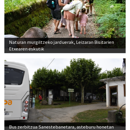
Naturan murgiltzeko jarduerak, Leizaran Bisitarien
Etxearen eskutik
Bus zerbitzua Sanestebanetara, asteburu honetan