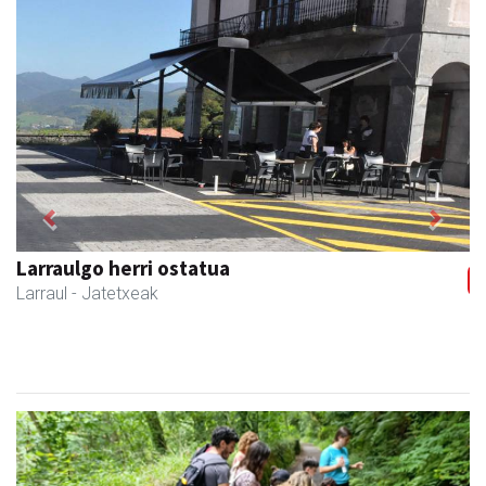
Previous
Next
Larraulgo herri ostatua
Larraul
- Jatetxeak