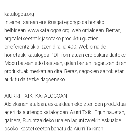
katalogoa.org
Internet sarean ere ikusgai egongo da honako
helbidean: www.katalogoa.org web orrialdean. Bertan,
argitaletxeetatik jasotako produktu guztien
erreferentziak biltzen dira, ia 400. Web orrialde
horretatik, katalogoa PDF formatuan ere eskura daiteke.
Modu batean edo bestean, gidan bertan iragartzen diren
produktuak merkatuan dira. Beraz, dagokien saltokietan
aurkitu daitezke dagoeneko.
AIURRI TXIKI KATALOGOAN
Aldizkarien atalean, eskualdean ekoizten den produktua
ageri da aurtengo katalogoan: Aiurri Txiki. Egun hauetan,
gainera, Buruntzaldeko udalen laguntzarekin eskualde
osoko ikastetxeetan banatu da Aiurri Txikiren