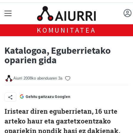
KOMUNITATEA
Katalogoa, Eguberrietako
oparien gida
Aiurri
2008ko abenduaren 3a
Gehitu gaitzazu Googlen
Iristear diren eguberrietan, 16 urte
arteko haur eta gaztetxoentzako
opariekin nondik hasi ez dakienak,