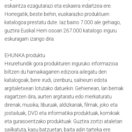
eskaintza ezagutarazi eta eskaera indartzea ere.
Horregatik, beste behin, euskarazko produktuen
katalogoa prestatu dute. Iaz baino 7.000 ale gehiago,
guztira Euskal Herri osoan 267.000 katalogo inguru
eskuragarri izango dira.
EHUNKA produktu
Hirurehundik gora produkturen inguruko informazioa
biltzen du hamaikagarren ediziora ailegatu den
katalogoak, bere irudi, izenburu, salneurri edota
argitaletxeari lotutako datuekin. Gehienean, lan berriak
iragartzen dira, aurten argitaratu edo merkaturatu
direnak; musika, liburuak, aldizkariak, filmak, joko eta
jostailuak, DVD eta informatika produktuak, komikiak
eta gurasoentzako produktuak. Guztira zortzi ataletan
sailkatuta, kasu batzuetan, baita adin tarteka ere.