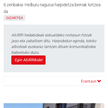
6.zenbakia. Helburu nagusia harpidetza berriak lortzea
da.
GIZARTEA
AIURRI hedabideak eskualdeko nortasun hitzak
jaso eta zabaltzen ditu. Harpidedun eginda, tokiko
albisteak euskaraz lantzen dituen komunikabidea
babestuko duzu.
Egin AIURRIkide!
Erantzun