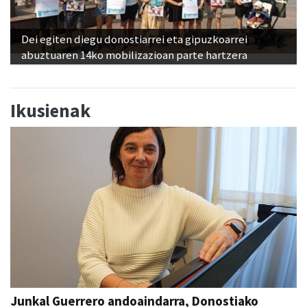
Dei egiten diegu donostiarrei eta gipuzkoarrei
abuztuaren 14ko mobilizazioan parte hartzera
Ikusienak
Junkal Guerrero andoaindarra, Donostiako