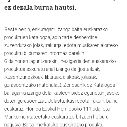
ez dezala burua hautsi.
Beste behin, eskuragarri izango baita euskarazko
produktuen katalogoa, adin tarte desberdinei
zuzendutako jolas, irakurgai edota musikaren alorreko
produktu bildumaren informazioarekin.
Gida honen laguntzarekin, hezigarria den euskarazko
produktua eskuratu ahal izango da (jostailuak,
ikusentzunezkoak, liburuak, diskoak, jolasak,
gurasoentzako materiala...). Zer esanik ez Katalogoa
baliagarria izango dela ikasleen bidez egunotan jasoko
duten gurasoentzat. Jolastu, ikasi edota irakurri, baina
euskaraz. Hori da Euskal Herri osoko 111 udal eta
Mankomunitateetako euskara zerbitzuen helburu
nagusia. Baita, merkatuko euskarazko produktu