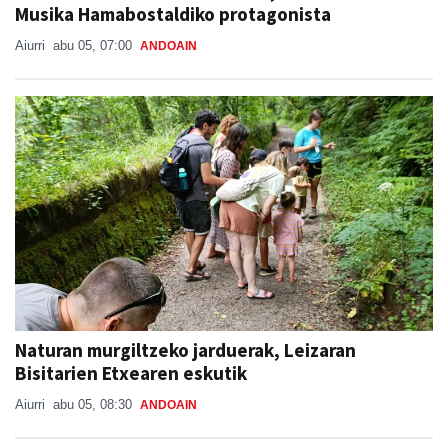
Musika Hamabostaldiko protagonista
Aiurri
abu 05, 07:00
ANDOAIN
Naturan murgiltzeko jarduerak, Leizaran
Bisitarien Etxearen eskutik
Aiurri
abu 05, 08:30
ANDOAIN