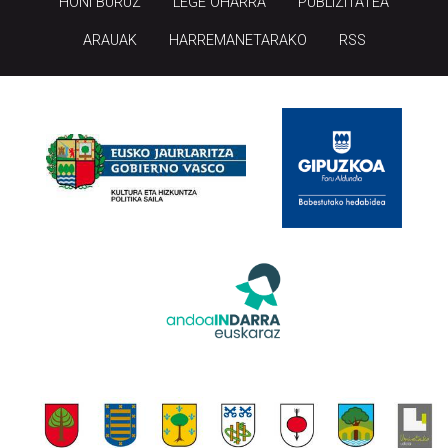
HONI BURUZ
LEGE OHARRA
PUBLIZITATEA
ARAUAK
HARREMANETARAKO
RSS