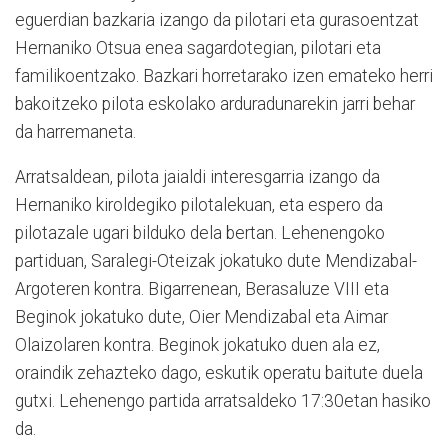
eguerdian bazkaria izango da pilotari eta gurasoentzat
Hernaniko Otsua enea sagardotegian, pilotari eta
familikoentzako. Bazkari horretarako izen emateko herri
bakoitzeko pilota eskolako arduradunarekin jarri behar
da harremaneta.
Arratsaldean, pilota jaialdi interesgarria izango da
Hernaniko kiroldegiko pilotalekuan, eta espero da
pilotazale ugari bilduko dela bertan. Lehenengoko
partiduan, Saralegi-Oteizak jokatuko dute Mendizabal-
Argoteren kontra. Bigarrenean, Berasaluze VIII eta
Beginok jokatuko dute, Oier Mendizabal eta Aimar
Olaizolaren kontra. Beginok jokatuko duen ala ez,
oraindik zehazteko dago, eskutik operatu baitute duela
gutxi. Lehenengo partida arratsaldeko 17:30etan hasiko
da.