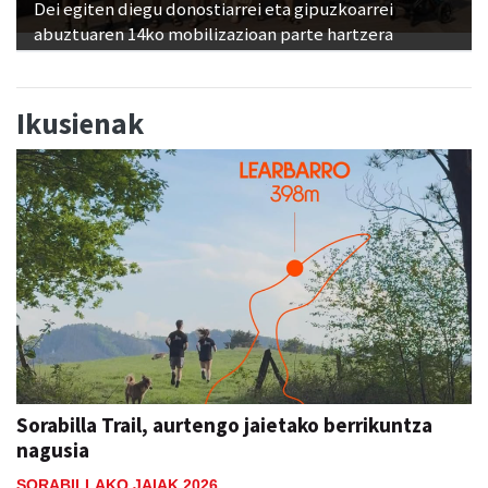
Dei egiten diegu donostiarrei eta gipuzkoarrei
abuztuaren 14ko mobilizazioan parte hartzera
Ikusienak
Sorabilla Trail, aurtengo jaietako berrikuntza
nagusia
SORABILLAKO JAIAK 2026