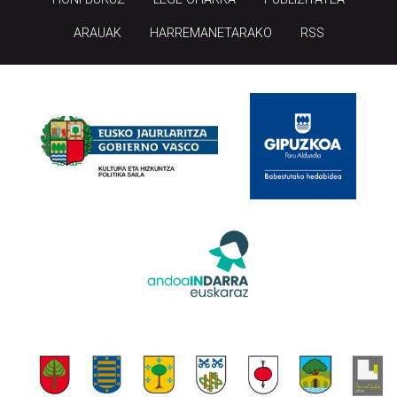
ARAUAK
HARREMANETARAKO
RSS