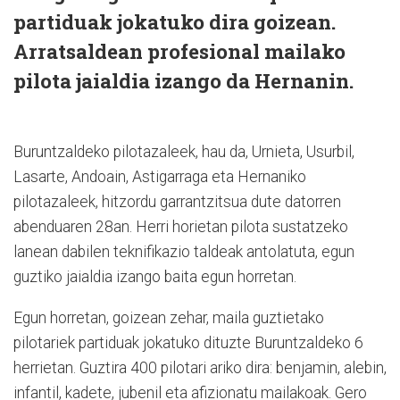
partiduak jokatuko dira goizean.
Arratsaldean profesional mailako
pilota jaialdia izango da Hernanin.
Buruntzaldeko pilotazaleek, hau da, Urnieta, Usurbil,
Lasarte, Andoain, Astigarraga eta Hernaniko
pilotazaleek, hitzordu garrantzitsua dute datorren
abenduaren 28an. Herri horietan pilota sustatzeko
lanean dabilen teknifikazio taldeak antolatuta, egun
guztiko jaialdia izango baita egun horretan.
Egun horretan, goizean zehar, maila guztietako
pilotariek partiduak jokatuko dituzte Buruntzaldeko 6
herrietan. Guztira 400 pilotari ariko dira: benjamin, alebin,
infantil, kadete, jubenil eta afizionatu mailakoak. Gero