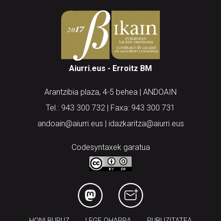
Aiurri.eus - Erroitz BM
Arantzibia plaza, 4-5 behea | ANDOAIN
Tel.: 943 300 732 | Faxa: 943 300 731
andoain@aiurri.eus | idazkaritza@aiurri.eus
Codesyntaxek garatua
HONI BURUZ
LEGE OHARRA
PUBLIZITATEA