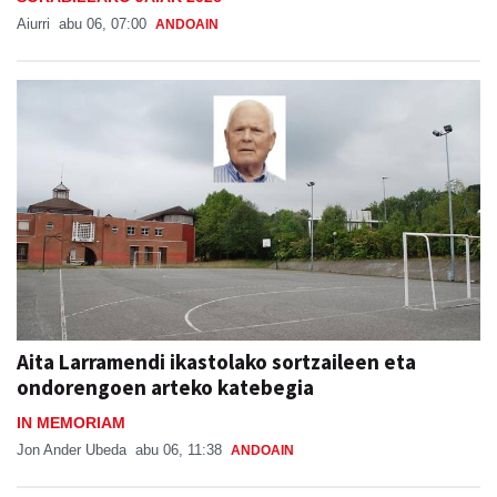
Aiurri
abu 06, 07:00
ANDOAIN
Aita Larramendi ikastolako sortzaileen eta
ondorengoen arteko katebegia
IN MEMORIAM
Jon Ander Ubeda
abu 06, 11:38
ANDOAIN