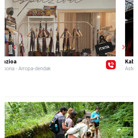
Previous
Next
Kabela
Asteasu
- Gozotegiak