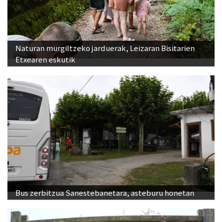
Naturan murgiltzeko jarduerak, Leizaran Bisitarien
Etxearen eskutik
Bus zerbitzua Sanestebanetara, asteburu honetan