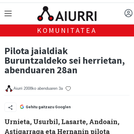
KOMUNITATEA
Pilota jaialdiak
Buruntzaldeko sei herrietan,
abenduaren 28an
Aiurri
2008ko abenduaren 3a
Gehitu gaitzazu Googlen
Urnieta, Usurbil, Lasarte, Andoain,
Astigarraga eta Hernanin pilota