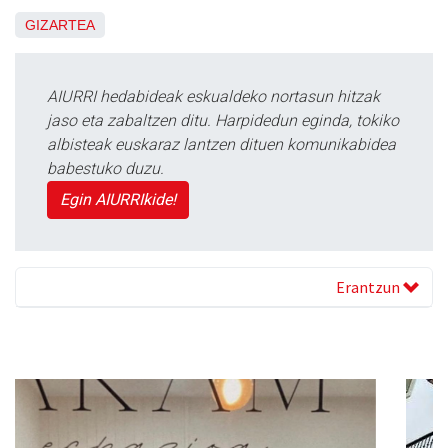
GIZARTEA
AIURRI hedabideak eskualdeko nortasun hitzak
jaso eta zabaltzen ditu. Harpidedun eginda, tokiko
albisteak euskaraz lantzen dituen komunikabidea
babestuko duzu.
Egin AIURRIkide!
Erantzun