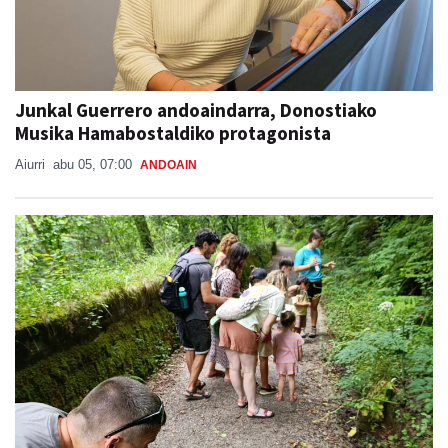
Junkal Guerrero andoaindarra, Donostiako
Musika Hamabostaldiko protagonista
Aiurri
abu 05, 07:00
ANDOAIN