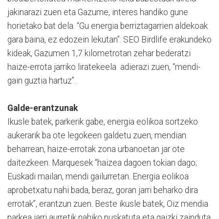
jakinarazi zuen eta Gazume, interes handiko gune
horietako bat dela. “Gu energia berriztagarrien aldekoak
gara baina, ez edozein lekutan”. SEO Birdlife erakundeko
kideak, Gazumen 1,7 kilometrotan zehar bederatzi
haize-errota jarriko liratekeela adierazi zuen, “mendi-
gain guztia hartuz”.
Galde-erantzunak
Ikusle batek, parkerik gabe, energia eolikoa sortzeko
aukerarik ba ote legokeen galdetu zuen, mendian
beharrean, haize-errotak zona urbanoetan jar ote
daitezkeen. Marquesek “haizea dagoen tokian dago;
Euskadi mailan, mendi gailurretan. Energia eolikoa
aprobetxatu nahi bada, beraz, goran jarri beharko dira
errotak”, erantzun zuen. Beste ikusle batek, Oiz mendia
parkea jarri aurretik nahiko puskatuta eta gaizki zainduta