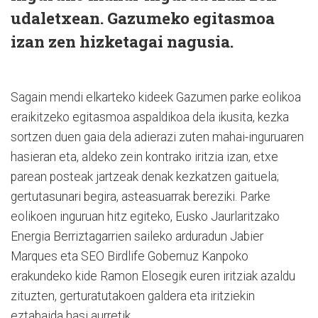
udaletxean. Gazumeko egitasmoa
izan zen hizketagai nagusia.
Sagain mendi elkarteko kideek Gazumen parke eolikoa
eraikitzeko egitasmoa aspaldikoa dela ikusita, kezka
sortzen duen gaia dela adierazi zuten mahai-inguruaren
hasieran eta, aldeko zein kontrako iritzia izan, etxe
parean posteak jartzeak denak kezkatzen gaituela;
gertutasunari begira, asteasuarrak bereziki. Parke
eolikoen inguruan hitz egiteko, Eusko Jaurlaritzako
Energia Berriztagarrien saileko arduradun Jabier
Marques eta SEO Birdlife Gobernuz Kanpoko
erakundeko kide Ramon Elosegik euren iritziak azaldu
zituzten, gerturatutakoen galdera eta iritziekin
eztabaida hasi aurretik.