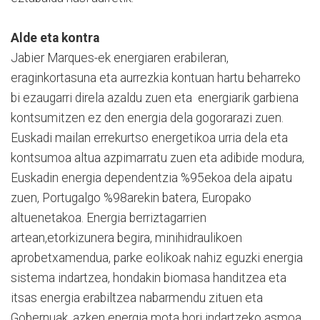
Alde eta kontra
Jabier Marques-ek energiaren erabileran,
eraginkortasuna eta aurrezkia kontuan hartu beharreko
bi ezaugarri direla azaldu zuen eta energiarik garbiena
kontsumitzen ez den energia dela gogorarazi zuen.
Euskadi mailan errekurtso energetikoa urria dela eta
kontsumoa altua azpimarratu zuen eta adibide modura,
Euskadin energia dependentzia %95ekoa dela aipatu
zuen, Portugalgo %98arekin batera, Europako
altuenetakoa. Energia berriztagarrien
artean,etorkizunera begira, minihidraulikoen
aprobetxamendua, parke eolikoak nahiz eguzki energia
sistema indartzea, hondakin biomasa handitzea eta
itsas energia erabiltzea nabarmendu zituen eta
Gobernuak, azken energia mota hori indartzeko asmoa