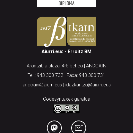
Aiurri.eus - Erroitz BM
Arantzibia plaza, 4-5 behea | ANDOAIN
Tel.: 943 300 732 | Faxa: 943 300 731
andoain@aiurri.eus | idazkaritza@aiurri.eus
Codesyntaxek garatua