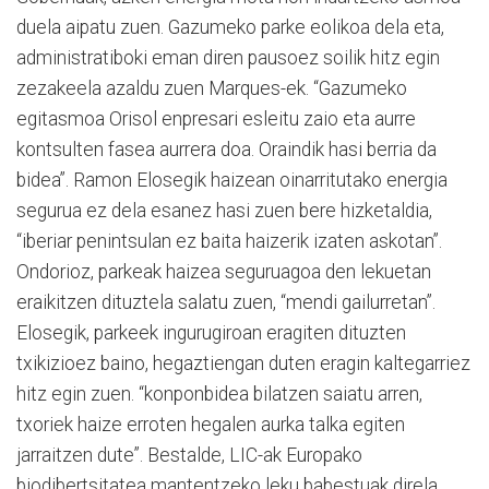
duela aipatu zuen. Gazumeko parke eolikoa dela eta,
administratiboki eman diren pausoez soilik hitz egin
zezakeela azaldu zuen Marques-ek. “Gazumeko
egitasmoa Orisol enpresari esleitu zaio eta aurre
kontsulten fasea aurrera doa. Oraindik hasi berria da
bidea”. Ramon Elosegik haizean oinarritutako energia
segurua ez dela esanez hasi zuen bere hizketaldia,
“iberiar penintsulan ez baita haizerik izaten askotan”.
Ondorioz, parkeak haizea seguruagoa den lekuetan
eraikitzen dituztela salatu zuen, “mendi gailurretan”.
Elosegik, parkeek ingurugiroan eragiten dituzten
txikizioez baino, hegaztiengan duten eragin kaltegarriez
hitz egin zuen. “konponbidea bilatzen saiatu arren,
txoriek haize erroten hegalen aurka talka egiten
jarraitzen dute”. Bestalde, LIC-ak Europako
biodibertsitatea mantentzeko leku babestuak direla