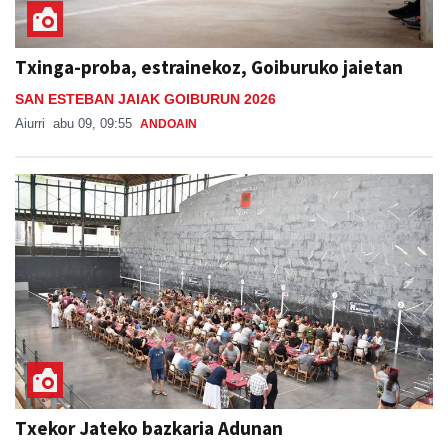
Txinga-proba, estrainekoz, Goiburuko jaietan
SAN ESTEBAN JAIAK GOIBURUN 2026
Aiurri
abu 09, 09:55
ANDOAIN
Txekor Jateko bazkaria Adunan