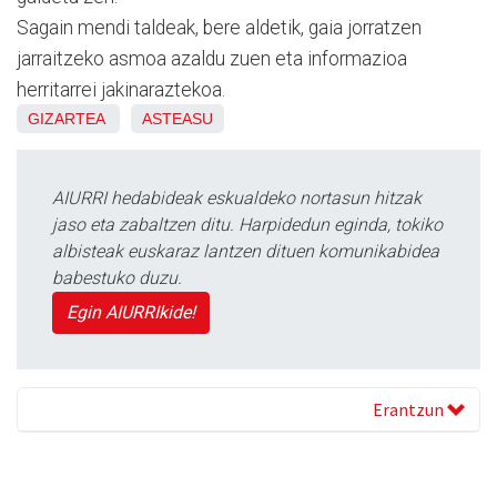
Sagain mendi taldeak, bere aldetik, gaia jorratzen
jarraitzeko asmoa azaldu zuen eta informazioa
herritarrei jakinaraztekoa.
GIZARTEA
ASTEASU
AIURRI hedabideak eskualdeko nortasun hitzak
jaso eta zabaltzen ditu. Harpidedun eginda, tokiko
albisteak euskaraz lantzen dituen komunikabidea
babestuko duzu.
Egin AIURRIkide!
Erantzun