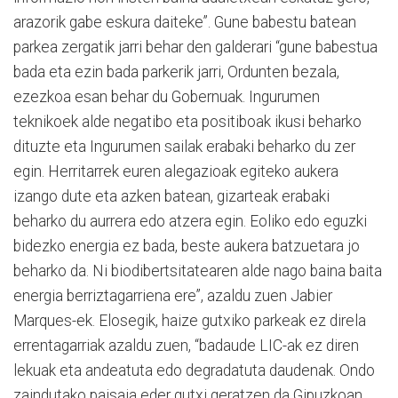
arazorik gabe eskura daiteke”. Gune babestu batean
parkea zergatik jarri behar den galderari “gune babestua
bada eta ezin bada parkerik jarri, Ordunten bezala,
ezezkoa esan behar du Gobernuak. Ingurumen
teknikoek alde negatibo eta positiboak ikusi beharko
dituzte eta Ingurumen sailak erabaki beharko du zer
egin. Herritarrek euren alegazioak egiteko aukera
izango dute eta azken batean, gizarteak erabaki
beharko du aurrera edo atzera egin. Eoliko edo eguzki
bidezko energia ez bada, beste aukera batzuetara jo
beharko da. Ni biodibertsitatearen alde nago baina baita
energia berriztagarriena ere”, azaldu zuen Jabier
Marques-ek. Elosegik, haize gutxiko parkeak ez direla
errentagarriak azaldu zuen, “badaude LIC-ak ez diren
lekuak eta andeatuta edo degradatuta daudenak. Ondo
zaindutako paisaia eder gutxi geratzen da Gipuzkoan.