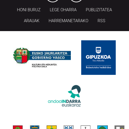
HONI BURUZ
LEGE OHARRA
PUBLIZITATEA
ARAUAK
HARREMANETARAKO
RSS