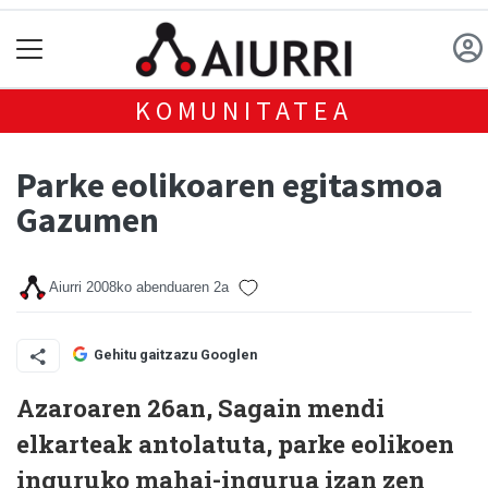
KOMUNITATEA
Parke eolikoaren egitasmoa
Gazumen
Aiurri
2008ko abenduaren 2a
Gehitu gaitzazu Googlen
Azaroaren 26an, Sagain mendi
elkarteak antolatuta, parke eolikoen
inguruko mahai-ingurua izan zen