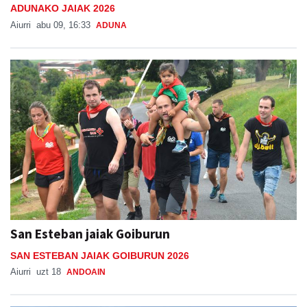
ADUNAKO JAIAK 2026
Aiurri
abu 09, 16:33
ADUNA
San Esteban jaiak Goiburun
SAN ESTEBAN JAIAK GOIBURUN 2026
Aiurri
uzt 18
ANDOAIN