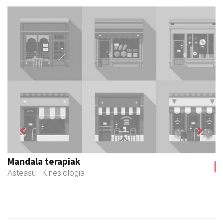
Previous
Next
Mandala terapiak
Asteasu
- Kinesiologia