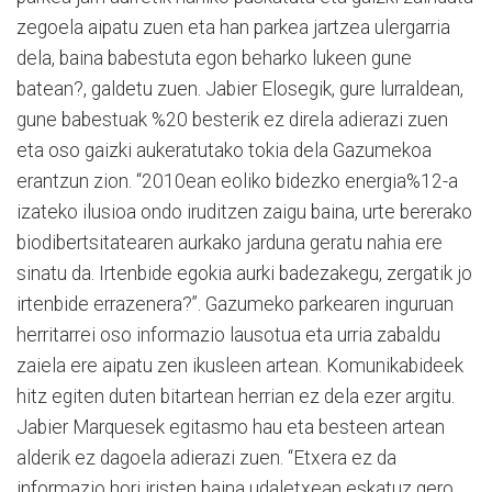
zegoela aipatu zuen eta han parkea jartzea ulergarria
dela, baina babestuta egon beharko lukeen gune
batean?, galdetu zuen. Jabier Elosegik, gure lurraldean,
gune babestuak %20 besterik ez direla adierazi zuen
eta oso gaizki aukeratutako tokia dela Gazumekoa
erantzun zion. “2010ean eoliko bidezko energia%12-a
izateko ilusioa ondo iruditzen zaigu baina, urte bererako
biodibertsitatearen aurkako jarduna geratu nahia ere
sinatu da. Irtenbide egokia aurki badezakegu, zergatik jo
irtenbide errazenera?”. Gazumeko parkearen inguruan
herritarrei oso informazio lausotua eta urria zabaldu
zaiela ere aipatu zen ikusleen artean. Komunikabideek
hitz egiten duten bitartean herrian ez dela ezer argitu.
Jabier Marquesek egitasmo hau eta besteen artean
alderik ez dagoela adierazi zuen. “Etxera ez da
informazio hori iristen baina udaletxean eskatuz gero,