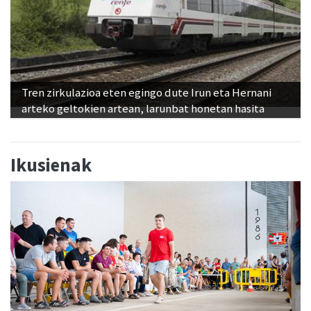
Tren zirkulazioa eten egingo dute Irun eta Hernani
arteko geltokien artean, larunbat honetan hasita
Ikusienak