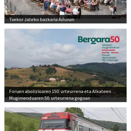
Txekor Jateko bazkaria Adunan
Foruen abolizioaren 150. urteurrena eta Alkateen
Mugimenduaren 50. urteurrena gogoan