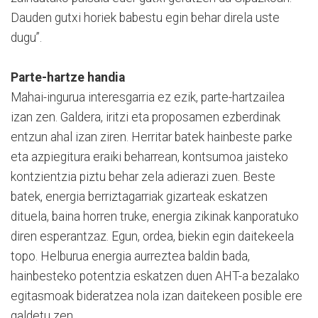
Dauden gutxi horiek babestu egin behar direla uste
dugu”.
Parte-hartze handia
Mahai-ingurua interesgarria ez ezik, parte-hartzailea
izan zen. Galdera, iritzi eta proposamen ezberdinak
entzun ahal izan ziren. Herritar batek hainbeste parke
eta azpiegitura eraiki beharrean, kontsumoa jaisteko
kontzientzia piztu behar zela adierazi zuen. Beste
batek, energia berriztagarriak gizarteak eskatzen
dituela, baina horren truke, energia zikinak kanporatuko
diren esperantzaz. Egun, ordea, biekin egin daitekeela
topo. Helburua energia aurreztea baldin bada,
hainbesteko potentzia eskatzen duen AHT-a bezalako
egitasmoak bideratzea nola izan daitekeen posible ere
galdetu zen.