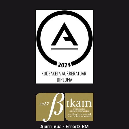
Aiurri.eus - Erroitz BM