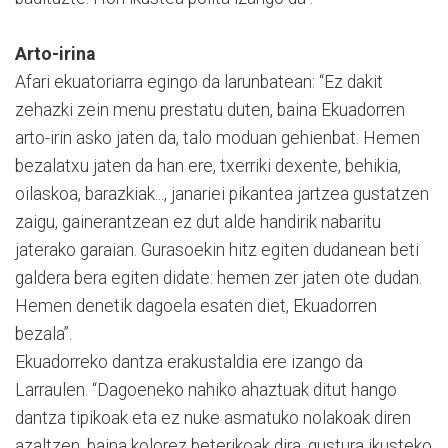
Arto-irina
Afari ekuatoriarra egingo da larunbatean: “Ez dakit
zehazki zein menu prestatu duten, baina Ekuadorren
arto-irin asko jaten da, talo moduan gehienbat. Hemen
bezalatxu jaten da han ere, txerriki dexente, behikia,
oilaskoa, barazkiak..., janariei pikantea jartzea gustatzen
zaigu, gainerantzean ez dut alde handirik nabaritu
jaterako garaian. Gurasoekin hitz egiten dudanean beti
galdera bera egiten didate: hemen zer jaten ote dudan.
Hemen denetik dagoela esaten diet, Ekuadorren
bezala”.
Ekuadorreko dantza erakustaldia ere izango da
Larraulen. “Dagoeneko nahiko ahaztuak ditut hango
dantza tipikoak eta ez nuke asmatuko nolakoak diren
azaltzen, baina kolorez beterikoak dira, gustura ikusteko