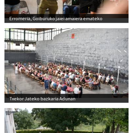
Erromeria, Goiburuko jaiei amaiera emateko
Txekor Jateko bazkaria Adunan