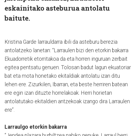
eskainitako asteburua antolatu
baitute.
Kristina Garde larrauldarra ibili da asteburu berezia
antolatzeko lanetan: “Larraulen bizi den etorkin bakarra
Ekuadorretik etorritakoa da eta horren inguruan zerbait
egitea pentsatu genuen. Tolosan badut lagun ekuatoriar
bat eta mota honetako ekitaldiak antolatu izan ditu
lehen ere. Zizurkilen, Ibarran, eta beste herriren batean
ere egin izan dituzte horrelakoak. Herri horietan
antolatutako ekitaldien antzekoak izango dira Larraulen
ere”.
Larraulgo etorkin bakarra
“Jendea plazara hurbiltzea nahiko genuke. Larraul herri