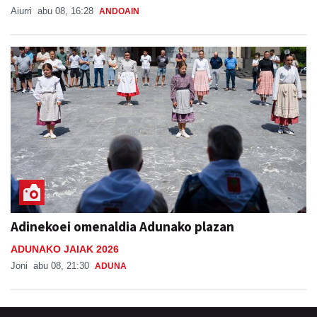
Aiurri
abu 08, 16:28
ANDOAIN
Adinekoei omenaldia Adunako plazan
ADUNAKO JAIAK 2026
Joni
abu 08, 21:30
ADUNA