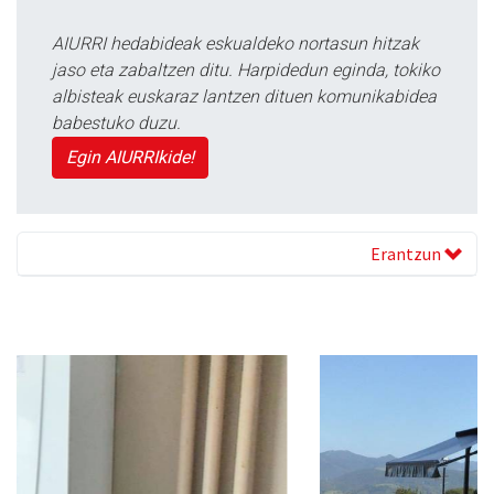
AIURRI hedabideak eskualdeko nortasun hitzak
jaso eta zabaltzen ditu. Harpidedun eginda, tokiko
albisteak euskaraz lantzen dituen komunikabidea
babestuko duzu.
Egin AIURRIkide!
Erantzun