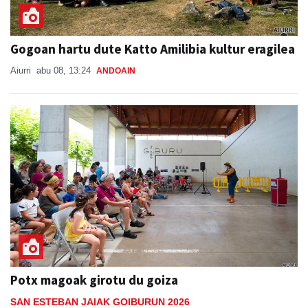
Gogoan hartu dute Katto Amilibia kultur eragilea
Aiurri
abu 08, 13:24
ANDOAIN
Potx magoak girotu du goiza
SAN ESTEBAN JAIAK GOIBURUN 2026