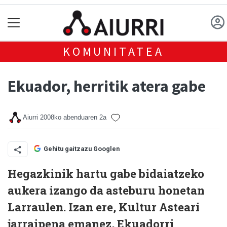
KOMUNITATEA
Ekuador, herritik atera gabe
Aiurri
2008ko abenduaren 2a
Gehitu gaitzazu Googlen
Hegazkinik hartu gabe bidaiatzeko
aukera izango da asteburu honetan
Larraulen. Izan ere, Kultur Asteari
jarraipena emanez, Ekuadorri