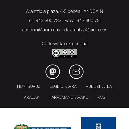
Arantzibia plaza, 4-5 behea | ANDOAIN
Tel.: 943 300 732 | Faxa: 943 300 731
andoain@aiurri.eus | idazkaritza@aiurri.eus
Codesyntaxek garatua
HONI BURUZ
LEGE OHARRA
PUBLIZITATEA
ARAUAK
HARREMANETARAKO
RSS