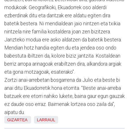
modukoak. Geografikoki, Ekuadorrek oso alderdi
ezberdinak ditu eta dantzak ere aldatu egiten dira
batetik bestera. Ni mendialdean jaio nintzen eta txikia
nintzela nire familia kostaldera joan zen bizitzera.
Janzteko modua ere asko aldatzen da batetik bestera.
Mendian hotz handia egiten du eta jendea oso ondo
babestuta ibiltzen da, kolore biziz jantzita. Kostaldean
berriz arropa arinagoak erabiltzen dira, alkandora argiak
eta gona motzagoak, esaterako”.
Zortzi anai-arrebetan bosgarrena da Julio eta beste bi
anai ditu Ekuadorretik hona etorrita. “Beste anai-arreba
batzuek ere etorri nahiko lukete, baina gaur egun gauzak
ez daude oso erraz. Baimenak lortzea oso zaila da”,
aipatu du.
GIZARTEA
LARRAUL