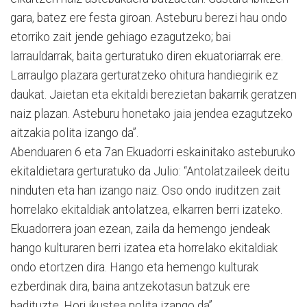
gara, batez ere festa giroan. Asteburu berezi hau ondo
etorriko zait jende gehiago ezagutzeko; bai
larrauldarrak, baita gerturatuko diren ekuatoriarrak ere.
Larraulgo plazara gerturatzeko ohitura handiegirik ez
daukat. Jaietan eta ekitaldi berezietan bakarrik geratzen
naiz plazan. Asteburu honetako jaia jendea ezagutzeko
aitzakia polita izango da”.
Abenduaren 6 eta 7an Ekuadorri eskainitako asteburuko
ekitaldietara gerturatuko da Julio: “Antolatzaileek deitu
ninduten eta han izango naiz. Oso ondo iruditzen zait
horrelako ekitaldiak antolatzea, elkarren berri izateko.
Ekuadorrera joan ezean, zaila da hemengo jendeak
hango kulturaren berri izatea eta horrelako ekitaldiak
ondo etortzen dira. Hango eta hemengo kulturak
ezberdinak dira, baina antzekotasun batzuk ere
badituzte. Hori ikustea polita izango da”.