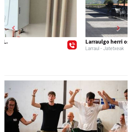
Previous
Next
Larraulgo herri ostatua
Larraul
- Jatetxeak