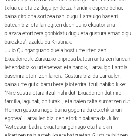
txikia da eta ez dugu jendetza handirik espero behar,
baina giro ona sortzea nahi dugu. Larraulgo baserri
batean bizi eta lan egiten duen Julio ekuatoriarra
plazara etortzera gonbidatu dugu eta gustura eman digu
baiezkoa”, azaldu du Kristinak.
Julio Quinganguano duela bost urte irten zen
Ekuadorretik. Zarauzko enpresa batean aritu zen lanean
lehendabiziko urtebetean eta handik, Larraulgo Larrola
baserrira etorri zen lanera. Gustura bizi da Larraulen,
baina urte gutxi barru bere jaioterrira itzuli nahiko luke:
“Nire sustraietara itzuli nahi dut. Ekuadorren dut nire
familia, lagunak, ohiturak..., eta haien falta sumatzen dut.
Hemen gustura nago, baina gogorra da etxetik urrun
egotea”. Larraulen bizi den etorkin bakarra da Julio:
“Asteasun badira ekuatoriar gehiago eta haiekin
elkartzen naiz astebukaera batzuetan. Gustura ibiltzen