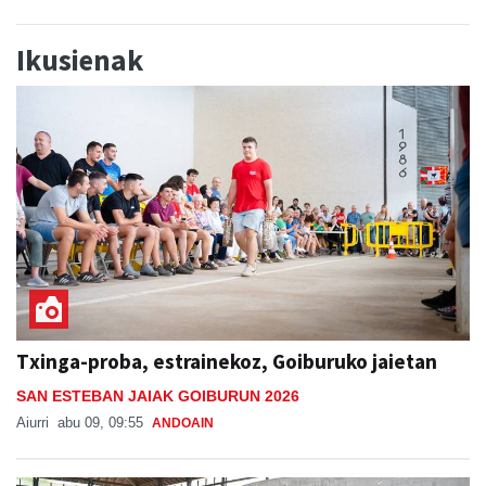
Ikusienak
Txinga-proba, estrainekoz, Goiburuko jaietan
SAN ESTEBAN JAIAK GOIBURUN 2026
Aiurri
abu 09, 09:55
ANDOAIN