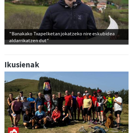
"Banakako Txapelketan jokatzeko nire eskubidea
aldarrikatzen dut"
Ikusienak