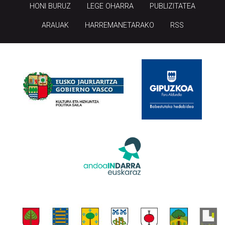
HONI BURUZ
LEGE OHARRA
PUBLIZITATEA
ARAUAK
HARREMANETARAKO
RSS