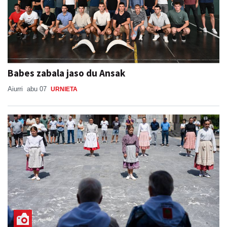
Babes zabala jaso du Ansak
Aiurri
abu 07
URNIETA