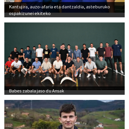
Kantujira, auzo-afaria eta dantzaldia, asteburuko
ospakizunei ekiteko
Babes zabala jaso du Ansak