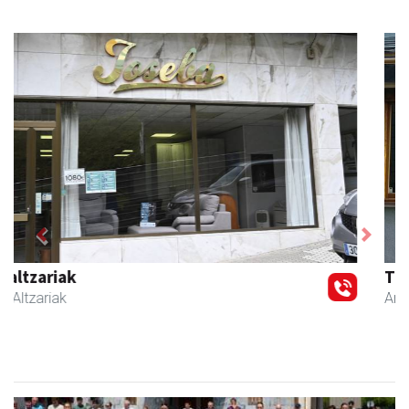
Previous
Next
Txindoki taberna
Andoain
-