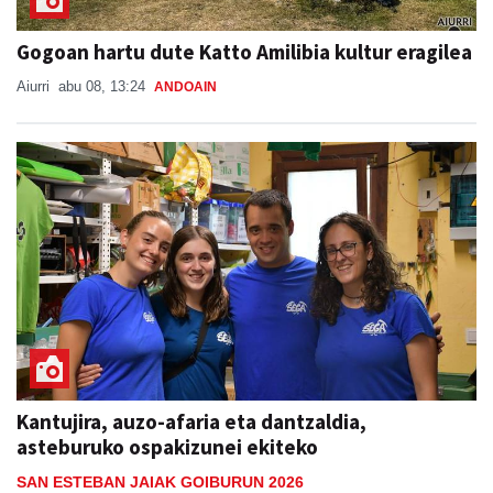
Gogoan hartu dute Katto Amilibia kultur eragilea
Aiurri
abu 08, 13:24
ANDOAIN
Kantujira, auzo-afaria eta dantzaldia,
asteburuko ospakizunei ekiteko
SAN ESTEBAN JAIAK GOIBURUN 2026