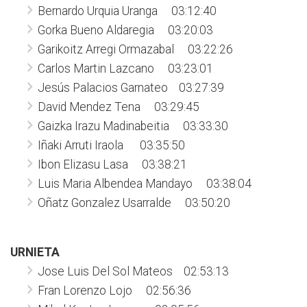
Bernardo Urquia Uranga 03:12:40
Gorka Bueno Aldaregia 03:20:03
Garikoitz Arregi Ormazabal 03:22:26
Carlos Martin Lazcano 03:23:01
Jesús Palacios Garnateo 03:27:39
David Mendez Tena 03:29:45
Gaizka Irazu Madinabeitia 03:33:30
Iñaki Arruti Iraola 03:35:50
Ibon Elizasu Lasa 03:38:21
Luis Maria Albendea Mandayo 03:38:04
Oñatz Gonzalez Usarralde 03:50:20
URNIETA
Jose Luis Del Sol Mateos 02:53:13
Fran Lorenzo Lojo 02:56:36