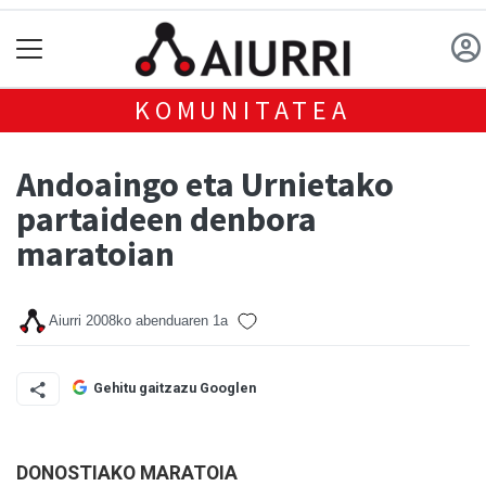
KOMUNITATEA
Andoaingo eta Urnietako
partaideen denbora
maratoian
Aiurri
2008ko abenduaren 1a
Gehitu gaitzazu Googlen
DONOSTIAKO MARATOIA