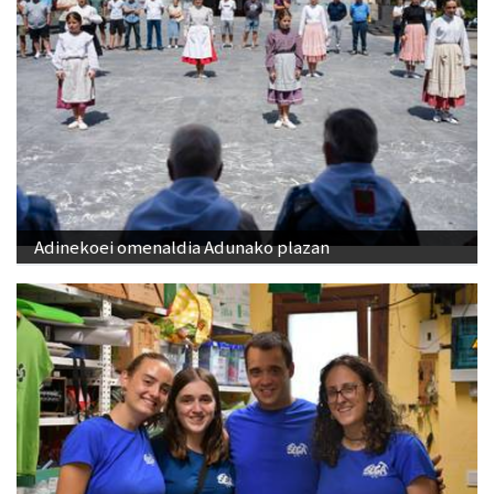
Adinekoei omenaldia Adunako plazan