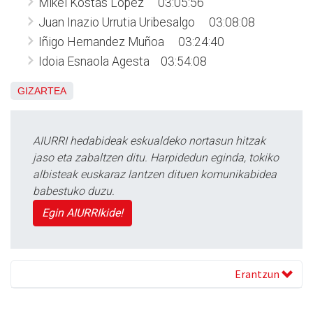
Mikel Kostas Lopez 03:05:56
Juan Inazio Urrutia Uribesalgo 03:08:08
Iñigo Hernandez Muñoa 03:24:40
Idoia Esnaola Agesta 03:54:08
GIZARTEA
AIURRI hedabideak eskualdeko nortasun hitzak
jaso eta zabaltzen ditu. Harpidedun eginda, tokiko
albisteak euskaraz lantzen dituen komunikabidea
babestuko duzu.
Egin AIURRIkide!
Erantzun