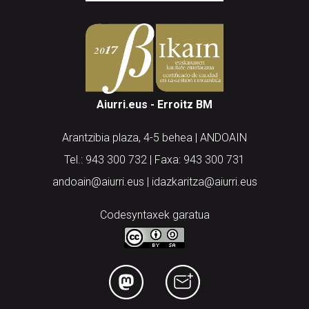
Aiurri.eus - Erroitz BM
Arantzibia plaza, 4-5 behea | ANDOAIN
Tel.: 943 300 732 | Faxa: 943 300 731
andoain@aiurri.eus | idazkaritza@aiurri.eus
Codesyntaxek garatua