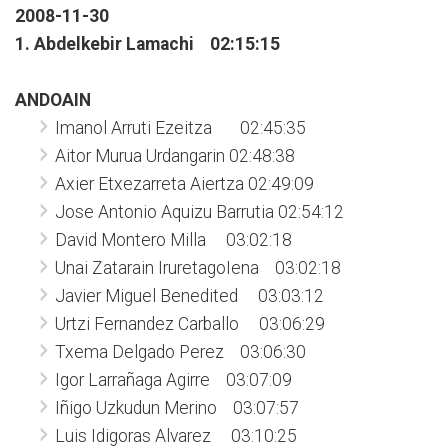
2008-11-30
1. Abdelkebir Lamachi 02:15:15
ANDOAIN
Imanol Arruti Ezeitza 02:45:35
Aitor Murua Urdangarin 02:48:38
Axier Etxezarreta Aiertza 02:49:09
Jose Antonio Aquizu Barrutia 02:54:12
David Montero Milla 03:02:18
Unai Zatarain IruretagoIena 03:02:18
Javier Miguel Benedited 03:03:12
Urtzi Fernandez Carballo 03:06:29
Txema Delgado Perez 03:06:30
Igor Larrañaga Agirre 03:07:09
Iñigo Uzkudun Merino 03:07:57
Luis Idigoras Alvarez 03:10:25