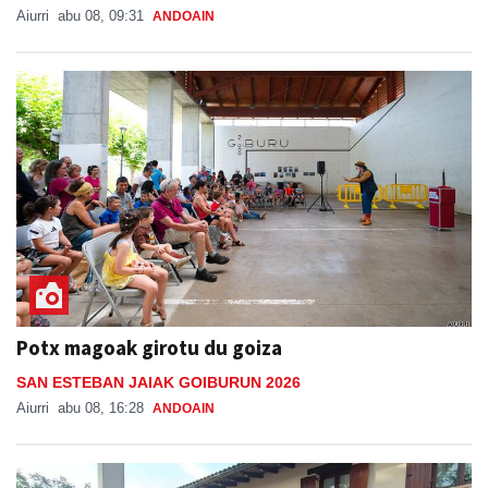
Aiurri
abu 08, 09:31
ANDOAIN
Potx magoak girotu du goiza
SAN ESTEBAN JAIAK GOIBURUN 2026
Aiurri
abu 08, 16:28
ANDOAIN