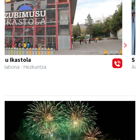
Previous
Next
Sahatsa belar-denda eta dietetika zentrua
Amasa-Villabona
- Belar-denda