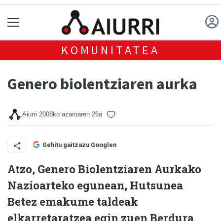
KOMUNITATEA
Genero biolentziaren aurka
Aiurri
2008ko azaroaren 26a
Gehitu gaitzazu Googlen
Atzo, Genero Biolentziaren Aurkako
Nazioarteko egunean, Hutsunea
Betez emakume taldeak
elkarretaratzea egin zuen Berdura