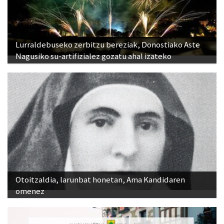
Lurraldebuseko zerbitzu bereziak, Donostiako Aste
Nagusiko su-artifizialez gozatu ahal izateko
Otoitzaldia, larunbat honetan, Ama Kandidaren
omenez