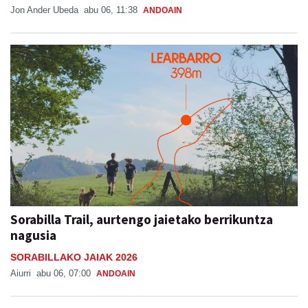
Jon Ander Ubeda
abu 06, 11:38
ANDOAIN
Sorabilla Trail, aurtengo jaietako berrikuntza
nagusia
SORABILLAKO JAIAK 2026
Aiurri
abu 06, 07:00
ANDOAIN