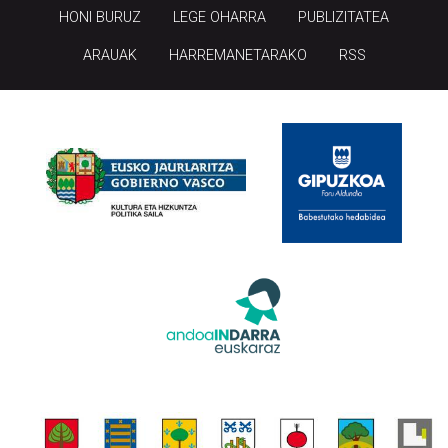
HONI BURUZ
LEGE OHARRA
PUBLIZITATEA
ARAUAK
HARREMANETARAKO
RSS