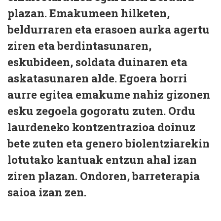
plazan. Emakumeen hilketen,
beldurraren eta erasoen aurka agertu
ziren eta berdintasunaren,
eskubideen, soldata duinaren eta
askatasunaren alde. Egoera horri
aurre egitea emakume nahiz gizonen
esku zegoela gogoratu zuten. Ordu
laurdeneko kontzentrazioa doinuz
bete zuten eta genero biolentziarekin
lotutako kantuak entzun ahal izan
ziren plazan. Ondoren, barreterapia
saioa izan zen.