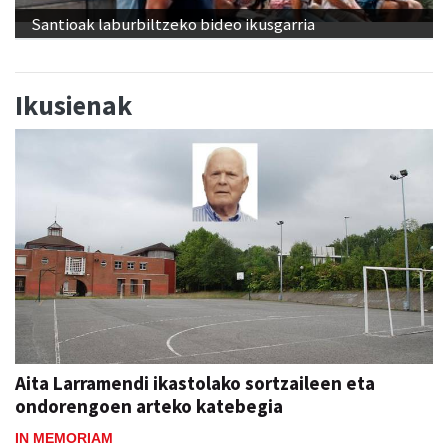
Santioak laburbiltzeko bideo ikusgarria
Ikusienak
Aita Larramendi ikastolako sortzaileen eta
ondorengoen arteko katebegia
IN MEMORIAM