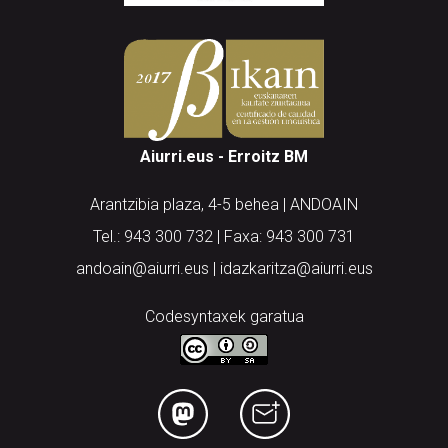
Aiurri.eus - Erroitz BM
Arantzibia plaza, 4-5 behea | ANDOAIN
Tel.: 943 300 732 | Faxa: 943 300 731
andoain@aiurri.eus | idazkaritza@aiurri.eus
Codesyntaxek garatua