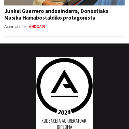
Junkal Guerrero andoaindarra, Donostiako
Musika Hamabostaldiko protagonista
Aiurri
abu 05
ANDOAIN