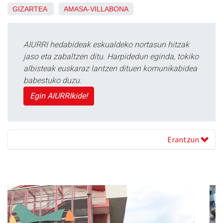
GIZARTEA
AMASA-VILLABONA
AIURRI hedabideak eskualdeko nortasun hitzak
jaso eta zabaltzen ditu. Harpidedun eginda, tokiko
albisteak euskaraz lantzen dituen komunikabidea
babestuko duzu.
Egin AIURRIkide!
Erantzun