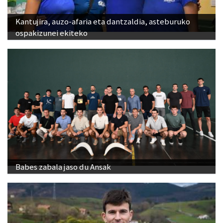
Kantujira, auzo-afaria eta dantzaldia, asteburuko
ospakizunei ekiteko
Babes zabala jaso du Ansak