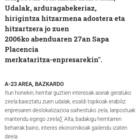
Udalak, arduragabekeriaz,
hirigintza hitzarmena adostera eta
hitzartzera jo zuen
2006ko abenduaren 27an Sapa
Placencia
merkataritza-enpresarekin".
A-23 AREA, BAZKARDO
Itun honekin, herritar guztien interesak aseak geratuko
zirela baieztatu zuen udalak, esaldi topikoak erabiliz:
enpresaren deslokalizazioa saihestuko zela, lanpostuak
mantendu egingo zirela∑ Alta, badakigu herritarren
beharrak baino, interes ekonomikoak gailendu izaten
direla