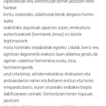
Aipatzekoak dira, sententzian bertan jasotzen diren
hainbat
kontu, esaterako, udaletxeak berak alegazio horren
aurka
erabilitako argudioak; aipatzen zuten, errekurtsoa
aurkeztutakoek (herritarrek, beraz) ez dutela
legitimaziorik
mota horretako eskabideak egiteko. Udalak, berriz ere,
agintean dagoenetik erakutsi duen aldartea geratu da
agerian: udaletxe hermetikoa osatu, itxia,
herritarrengandik
urruti eta beraz, antidemokratikoa; Andoainen eta
andoaindarron nahiei eta beharrei entzun eta horiei
erreparatu baino, euren onurarako erabakiei begira
dabiltzanaren seinale. Sententzian honen inguruan
jasotzen