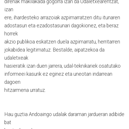
direnak makilakada gogorra izan da Udaletxearentzat,
izan
ere, ihardesteko arrazoiak azpimarratzen ditu itunaren
adostasun eta ezadostasunari dagokionez, eta beraz
horrek
akzio publikoa eskatzen duela azpimarratu, herritarren
jokabidea legitimatuz. Bestalde, aipatzekoa da
udaletxeak
hasieratik izan duen jarrera, udal-teknikariek osatutako
informeei kasurik ez eginez eta uneotan indarrean
dagoen
hitzarmena urratuz.
Hau guztia Andoaingo udalak daraman jardueran adibide
bat