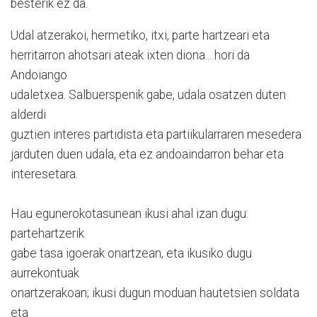
besterik ez da.
Udal atzerakoi, hermetiko, itxi, parte hartzeari eta
herritarron ahotsari ateak ixten diona... hori da
Andoiango
udaletxea. Salbuerspenik gabe, udala osatzen duten
alderdi
guztien interes partidista eta partiikularraren mesedera
jarduten duen udala, eta ez andoaindarron behar eta
interesetara.
Hau egunerokotasunean ikusi ahal izan dugu:
partehartzerik
gabe tasa igoerak onartzean, eta ikusiko dugu
aurrekontuak
onartzerakoan; ikusi dugun moduan hautetsien soldata
eta