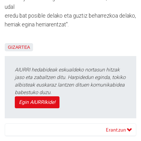
udal
eredu bat posible delako eta guztiz beharrezkoa delako,
herriak egina herriarentzat".
GIZARTEA
AIURRI hedabideak eskualdeko nortasun hitzak
jaso eta zabaltzen ditu. Harpidedun eginda, tokiko
albisteak euskaraz lantzen dituen komunikabidea
babestuko duzu.
Egin AIURRIkide!
Erantzun