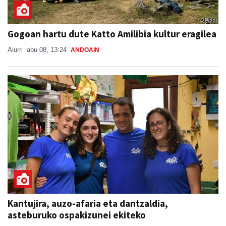
Gogoan hartu dute Katto Amilibia kultur eragilea
Aiurri
abu 08, 13:24
ANDOAIN
Kantujira, auzo-afaria eta dantzaldia,
asteburuko ospakizunei ekiteko