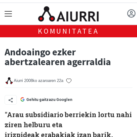
KOMUNITATEA
Andoaingo ezker
abertzalearen agerraldia
Aiurri
2008ko azaroaren 22a
Gehitu gaitzazu Googlen
"Arau subsidiario berriekin lortu nahi
ziren helburu eta
irizpideak erabakiak izan barik,