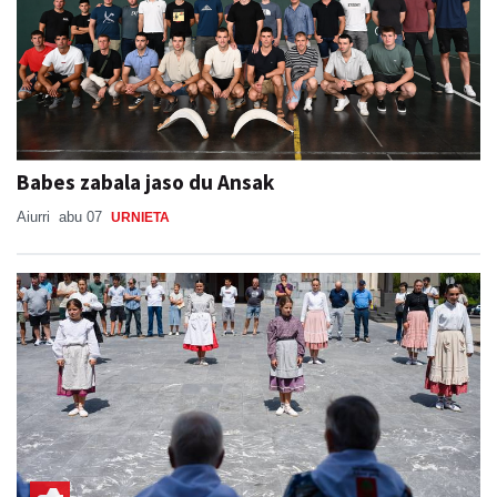
Babes zabala jaso du Ansak
Aiurri
abu 07
URNIETA