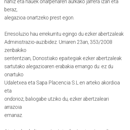
nahiz eta hauek onarpenaren aurkako jarrera izan eta
beraz,
alegazioa onartzeko prest egon.
Erresoluzio hau errekurritu egingo du ezker abertzaleak
Administrazio-auzibidez. Urriaren 23an, 353/2008
zenbakiko
sententzian, Donostiako epaitegiak ezker abertzaleak
sartutako alegazioaren erabakia emango du: ez du
onartuko
Udaletxea eta Sapa Placencia S.L.en arteko akordioa
eta
ondorioz, baliogabe utziko du, ezker abertzaleari
arrazoia
emanaz.