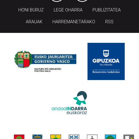
HONI BURUZ
LEGE OHARRA
PUBLIZITATEA
ARAUAK
HARREMANETARAKO
RSS