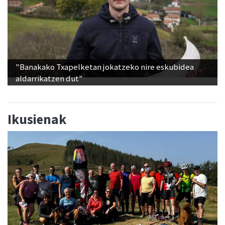
"Banakako Txapelketan jokatzeko nire eskubidea
aldarrikatzen dut"
Ikusienak