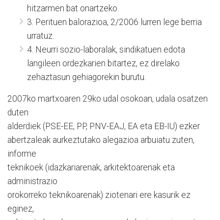
hitzarmen bat onartzeko.
3. Perituen balorazioa, 2/2006 lurren lege berria
urratuz.
4. Neurri sozio-laboralak, sindikatuen edota
langileen ordezkarien bitartez, ez direlako
zehaztasun gehiagorekin burutu.
2007ko martxoaren 29ko udal osokoan, udala osatzen
duten
alderdiek (PSE-EE, PP, PNV-EAJ, EA eta EB-IU) ezker
abertzaleak aurkeztutako alegazioa arbuiatu zuten,
informe
teknikoek (idazkariarenak, arkitektoarenak eta
administrazio
orokorreko teknikoarenak) ziotenari ere kasurik ez
eginez,