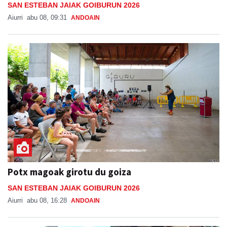
SAN ESTEBAN JAIAK GOIBURUN 2026
Aiurri
abu 08, 09:31
ANDOAIN
Potx magoak girotu du goiza
SAN ESTEBAN JAIAK GOIBURUN 2026
Aiurri
abu 08, 16:28
ANDOAIN