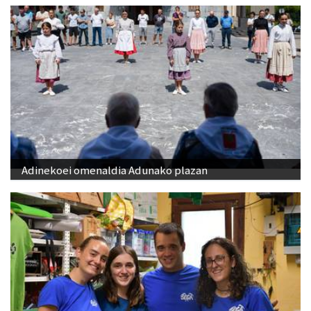
Adinekoei omenaldia Adunako plazan