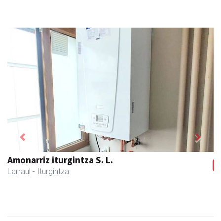
Previous
Next
Amonarriz iturgintza S. L.
Larraul
- Iturgintza