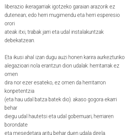
liberazio ikeragarriak igotzeko garaian arazorik ez
dutenean; edo herri mugimendu eta herri esperesio
orori
ateak itxi, trabak jarri eta udal instalakuntzak
debekatzean.
Eta ikusi ahal izan dugu auzi honen karira aurkezturiko
alegazioari nola erantzun dion udalak: herritarrak ez
omen
dira nor ezer esateko, ez omen da herritarron
konpetentzia
(eta hau udal batza batek dio). akaso gogora ekarri
behar
diegu udal hautetsi eta udal gobernuari, herriaren
borondate
eta mesedetara aritu behar duen udala direla.