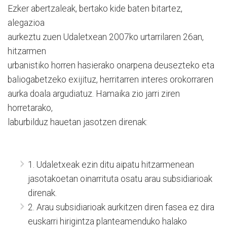
Ezker abertzaleak, bertako kide baten bitartez,
alegazioa
aurkeztu zuen Udaletxean 2007ko urtarrilaren 26an,
hitzarmen
urbanistiko horren hasierako onarpena deusezteko eta
baliogabetzeko exijituz, herritarren interes orokorraren
aurka doala argudiatuz. Hamaika zio jarri ziren
horretarako,
laburbilduz hauetan jasotzen direnak:
1. Udaletxeak ezin ditu aipatu hitzarmenean
jasotakoetan oinarrituta osatu arau subsidiarioak
direnak.
2. Arau subsidiarioak aurkitzen diren fasea ez dira
euskarri hirigintza planteamenduko halako