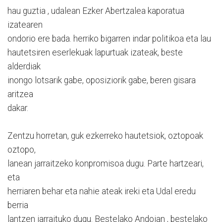
hau guztia , udalean Ezker Abertzalea kaporatua
izatearen
ondorio ere bada. herriko bigarren indar politikoa eta lau
hautetsiren eserlekuak lapurtuak izateak, beste
alderdiak
inongo lotsarik gabe, oposiziorik gabe, beren gisara
aritzea
dakar.
Zentzu horretan, guk ezkerreko hautetsiok, oztopoak
oztopo,
lanean jarraitzeko konpromisoa dugu. Parte hartzeari,
eta
herriaren behar eta nahie ateak ireki eta Udal eredu
berria
lantzen jarraituko dugu. Bestelako Andoian , bestelako