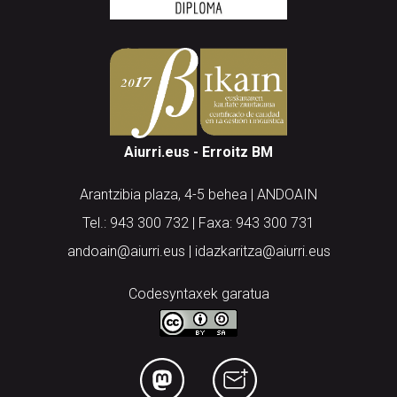
Aiurri.eus - Erroitz BM
Arantzibia plaza, 4-5 behea | ANDOAIN
Tel.: 943 300 732 | Faxa: 943 300 731
andoain@aiurri.eus | idazkaritza@aiurri.eus
Codesyntaxek garatua