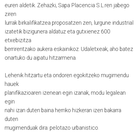
euren aldetik. Zehazki, Sapa Placencia S.L.ren jabego
ziren
lurrak birkalifikatzea proposatzen zen, lurgune industrial
izatetik bizigunera aldatuz eta gutxienez 600
etxebizitza
berrirentzako aukera eskainikoz. Udaletxeak, aho batez
onartuko du aipatu hitzarmena.
Lehenik hitzartu eta ondoren egokitzeko mugimendu
hauek
planifikazioaren izenean egin izanak, modu legalean
egin
nahi izan duten baina herriko hizkeran izen bakarra
duten
mugimenduak dira: pelotazo urbanistico.