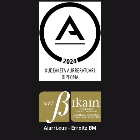
Aiurri.eus - Erroitz BM