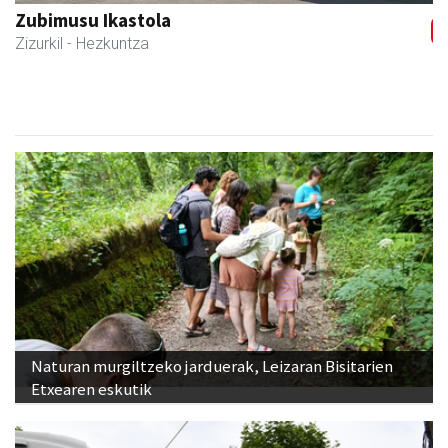
Zubimusu Ikastola
Zizurkil
- Hezkuntza
Naturan murgiltzeko jarduerak, Leizaran Bisitarien
Etxearen eskutik