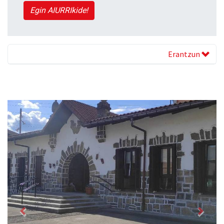
Egin AIURRIkide!
Erantzun
Previous
Next