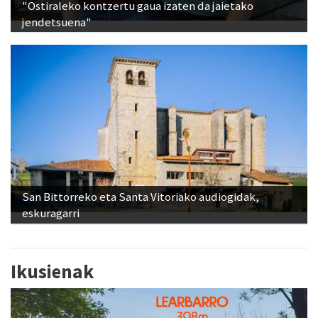
"Ostiraleko kontzertu gaua izaten da jaietako
jendetsuena"
San Bittorreko eta Santa Vitoriako audiogidak,
eskuragarri
Ikusienak