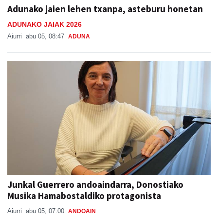
Adunako jaien lehen txanpa, asteburu honetan
ADUNAKO JAIAK 2026
Aiurri
abu 05, 08:47
ADUNA
Junkal Guerrero andoaindarra, Donostiako
Musika Hamabostaldiko protagonista
Aiurri
abu 05, 07:00
ANDOAIN