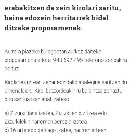
erabakitzen da zein kirolari saritu,
baina edozein herritarrek bidal
ditzake proposamenak.
Aurrera plazako bulegoetan aurkez daiteke
proposamena edota 943 692 495 telefono zenbakira
deituz.
Kirolariek urtean zehar egindako ahalegina saritzen du
omenaldiak. Kirol batzordeak hiru baldintza zehaztu
ditu saritua izan ahal izateko:
a) Zizurkildarra izatea, Zizurkilen bizitzea edo
Zizurkilekin harreman berezia izatea.
b) 16 urte edo gehiago izatea, haurren artean