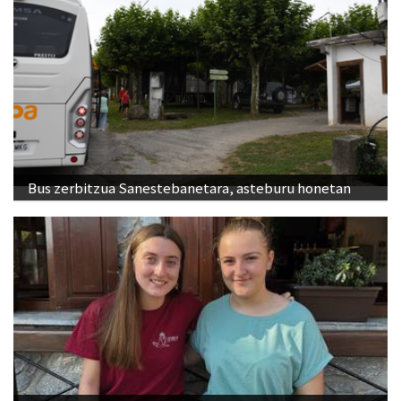
Bus zerbitzua Sanestebanetara, asteburu honetan