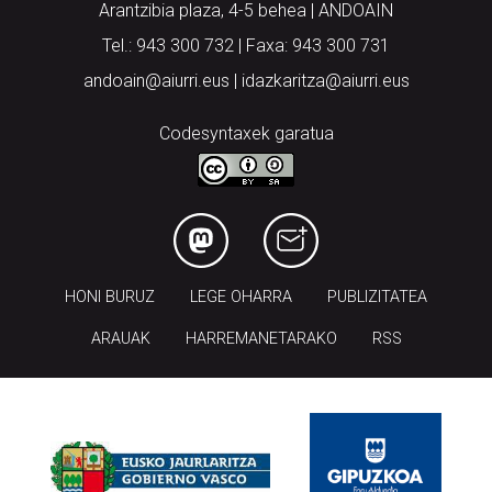
Arantzibia plaza, 4-5 behea | ANDOAIN
Tel.: 943 300 732 | Faxa: 943 300 731
andoain@aiurri.eus | idazkaritza@aiurri.eus
Codesyntaxek garatua
HONI BURUZ
LEGE OHARRA
PUBLIZITATEA
ARAUAK
HARREMANETARAKO
RSS