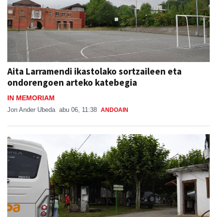
Aita Larramendi ikastolako sortzaileen eta
ondorengoen arteko katebegia
IN MEMORIAM
Jon Ander Ubeda
abu 06, 11:38
ANDOAIN