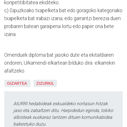
konpetitibitatea ekiditeko.
c) Gipuzkoako txapelketa bat edo goragoko kategoriako
txapelketa bat irabazi izana; edo garrantzi berezia duen
probaren batean garaipena lortu edo paper ona bete
izana.
Omenduek diploma bat jasoko dute eta ekitaldiaren
ondoren, Urkamendi elkartean bilduko dira elkarrekin
afaltzeko.
GIZARTEA
ZIZURKIL
AIURRI hedabideak eskualdeko nortasun hitzak
jaso eta zabaltzen ditu. Harpidedun eginda, tokiko
albisteak euskaraz lantzen dituen komunikabidea
babestuko duzu.