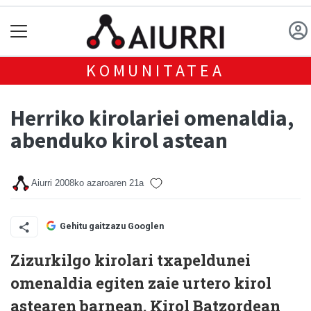
KOMUNITATEA
Herriko kirolariei omenaldia,
abenduko kirol astean
Aiurri
2008ko azaroaren 21a
Gehitu gaitzazu Googlen
Zizurkilgo kirolari txapeldunei
omenaldia egiten zaie urtero kirol
astearen barnean. Kirol Batzordean