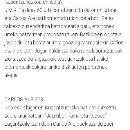
ikusentzunezkoaren ideia?
J.M.R. Taldeak 60 urte betetzen ditu datorren urtean
eta Carlos Alejosi komentatu nion ideia hori. Berak
taldeko zuzendaritza batzordeari aipatu, eta honek
urteko batzarrean proposatu zuen. Bazkideen oniritzia
jasoa du, eta beraz aurrera goaz egitasmoarekin Carlos
eta biok. Jarri dugun baldintza bakarra kolaboratzaileak
ziurtatzea da; argazkiak, testigantzak eta halako
elementuak eskura jarriko dizkiguten pertsonak,
alegia.
CARLOS ALEJOS
Roblesek bigarren ikusentzunezko bat ere aurkeztu
zuen, larunbatean: “Jaizkibel: harria eta itsasoa”.
Laguntzaile izan duen Carlos Alejosek azaldu zuen