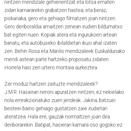
nintzen mendizale gehienentzat eta lotsa ematen
zidan kamararekin grabatzen hastea; eta beraz,
piskanaka, gero eta gehiago filmatzen joan nintzen.
Gero denboraldia amaitzen zenean irudien bildumatxo
bat egiten nuen. Kopiak atera eta ingurukoen artean
banatu, eta autobuseko ibilaldietan ikusi ahal izaten
zen. Behin Rosa eta Marilis mendizaleek Euskaldunako
mendi astean parte hartzeko proposatu zidaten.
Horrela hasi zen urtero montaia aurkeztea.
Zer moduz hartzen zaituzte mendizaleek?
J.M.R. Hasieran neroni apuratzen nintzen, ez nekielako
nola erreakzionatuko zuen jendeak. Jakina, batzuei
besteei baino gehiago gustatzen zaie irudietan
ateratzea. Hala ere, gauzak normaltzen joan dira
denborarekin. Batipat, hasieran kamara oso gogoko ez