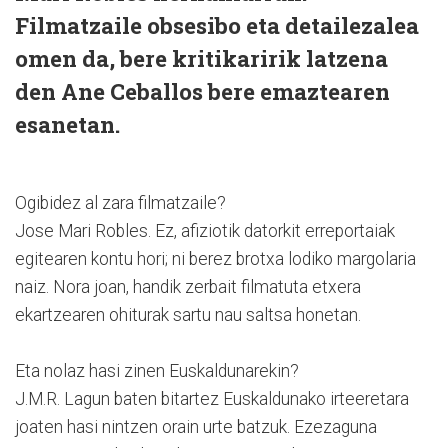
Filmatzaile obsesibo eta detailezalea
omen da, bere kritikaririk latzena
den Ane Ceballos bere emaztearen
esanetan.
Ogibidez al zara filmatzaile?
Jose Mari Robles. Ez, afiziotik datorkit erreportaiak
egitearen kontu hori; ni berez brotxa lodiko margolaria
naiz. Nora joan, handik zerbait filmatuta etxera
ekartzearen ohiturak sartu nau saltsa honetan.
Eta nolaz hasi zinen Euskaldunarekin?
J.M.R. Lagun baten bitartez Euskaldunako irteeretara
joaten hasi nintzen orain urte batzuk. Ezezaguna