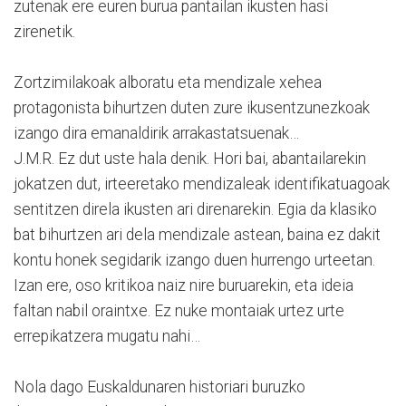
zutenak ere euren burua pantailan ikusten hasi
zirenetik.
Zortzimilakoak alboratu eta mendizale xehea
protagonista bihurtzen duten zure ikusentzunezkoak
izango dira emanaldirik arrakastatsuenak…
J.M.R. Ez dut uste hala denik. Hori bai, abantailarekin
jokatzen dut, irteeretako mendizaleak identifikatuagoak
sentitzen direla ikusten ari direnarekin. Egia da klasiko
bat bihurtzen ari dela mendizale astean, baina ez dakit
kontu honek segidarik izango duen hurrengo urteetan.
Izan ere, oso kritikoa naiz nire buruarekin, eta ideia
faltan nabil oraintxe. Ez nuke montaiak urtez urte
errepikatzera mugatu nahi…
Nola dago Euskaldunaren historiari buruzko