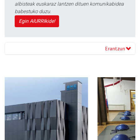
albisteak euskaraz lantzen dituen komunikabidea
babestuko duzu.
Egin AIURRIkide!
Erantzun