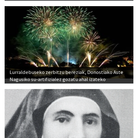
Lurraldebuseko zerbitzu bereziak, Donostiako Aste
Nagusiko su-artifizialez gozatu ahal izateko