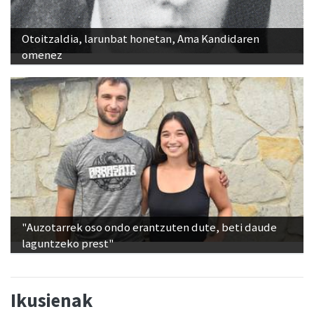
Otoitzaldia, larunbat honetan, Ama Kandidaren
omenez
"Auzotarrek oso ondo erantzuten dute, beti daude
laguntzeko prest"
Ikusienak