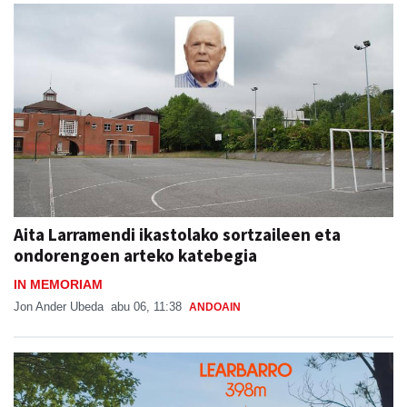
Aita Larramendi ikastolako sortzaileen eta
ondorengoen arteko katebegia
IN MEMORIAM
Jon Ander Ubeda
abu 06, 11:38
ANDOAIN