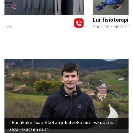
Previous
Next
Lur fisioterapia eta pilates zentroa
Andoain
- Fisioterapia
"Banakako Txapelketan jokatzeko nire eskubidea
aldarrikatzen dut"