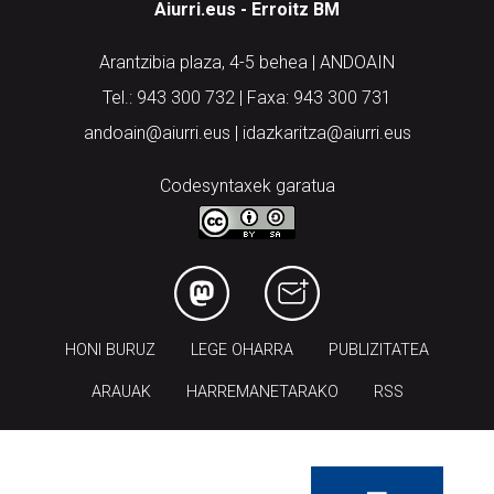
Aiurri.eus - Erroitz BM
Arantzibia plaza, 4-5 behea | ANDOAIN
Tel.: 943 300 732 | Faxa: 943 300 731
andoain@aiurri.eus | idazkaritza@aiurri.eus
Codesyntaxek garatua
HONI BURUZ
LEGE OHARRA
PUBLIZITATEA
ARAUAK
HARREMANETARAKO
RSS