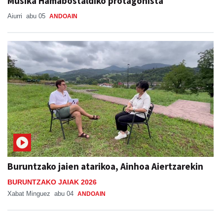
Musika Hamabostaldiko protagonista
Aiurri
abu 05
ANDOAIN
Buruntzako jaien atarikoa, Ainhoa Aiertzarekin
BURUNTZAKO JAIAK 2026
Xabat Minguez
abu 04
ANDOAIN