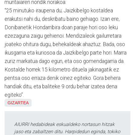
muntaiaren nondik norakoa:
“25 minutuko iraupena du; Jaizkibelgo kostaldea
erakutsi nahi du, deskribatu baino gehiago. Izan ere,
Donibanetik Hondarribira doan paraje hori oso leku
ezezaguna zaigu gehienoi. Mendizaleok gailurretara
joateko ohitura dugu, behekaldeak ahaztuz. Bada, oso
ikusgarria eta kuriosoa da Jaizkibelgo parte hori. Marra
zuriz markatua dago egun, eta oso gomendagarria da.
Kostalde horrek 15 kilometro dituela jakinagatik ez
pentsa oso erraza denik oinez egiteko. Gora behera
handiak ditu, eta baliteke 9 ordu behar izatea dena
egiteko”.
GIZARTEA
AIURRI hedabideak eskualdeko nortasun hitzak
jaso eta zabaltzen ditu. Harpidedun eginda, tokiko