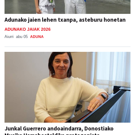
Adunako jaien lehen txanpa, asteburu honetan
ADUNAKO JAIAK 2026
Aiurri
abu 05
ADUNA
Junkal Guerrero andoaindarra, Donostiako