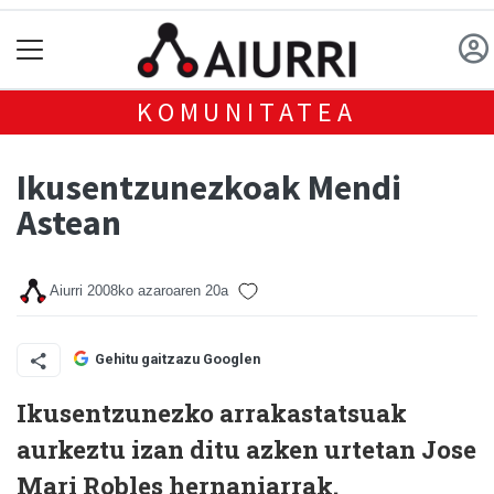
KOMUNITATEA
Ikusentzunezkoak Mendi
Astean
Aiurri
2008ko azaroaren 20a
Gehitu gaitzazu Googlen
Ikusentzunezko arrakastatsuak
aurkeztu izan ditu azken urtetan Jose
Mari Robles hernaniarrak.