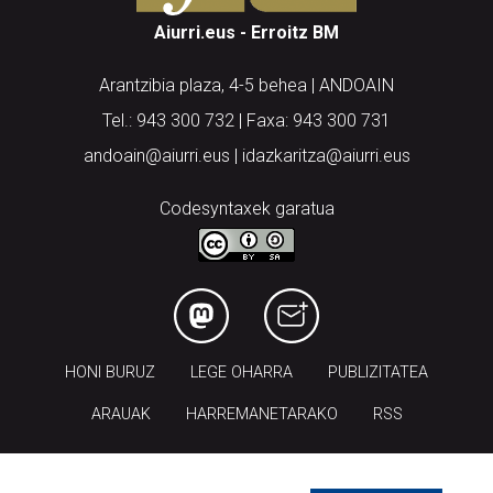
Aiurri.eus - Erroitz BM
Arantzibia plaza, 4-5 behea | ANDOAIN
Tel.: 943 300 732 | Faxa: 943 300 731
andoain@aiurri.eus | idazkaritza@aiurri.eus
Codesyntaxek garatua
HONI BURUZ
LEGE OHARRA
PUBLIZITATEA
ARAUAK
HARREMANETARAKO
RSS