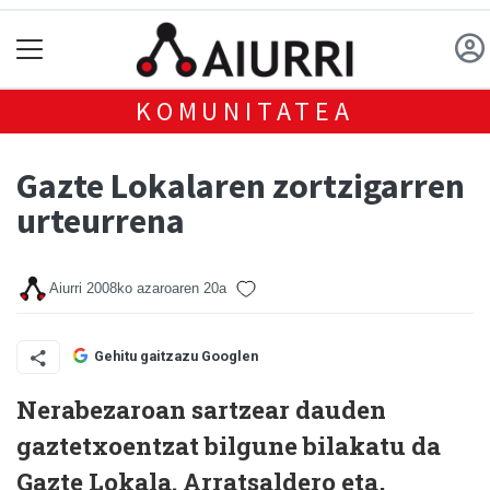
KOMUNITATEA
Gazte Lokalaren zortzigarren
urteurrena
Aiurri
2008ko azaroaren 20a
Gehitu gaitzazu Googlen
Nerabezaroan sartzear dauden
gaztetxoentzat bilgune bilakatu da
Gazte Lokala. Arratsaldero eta,