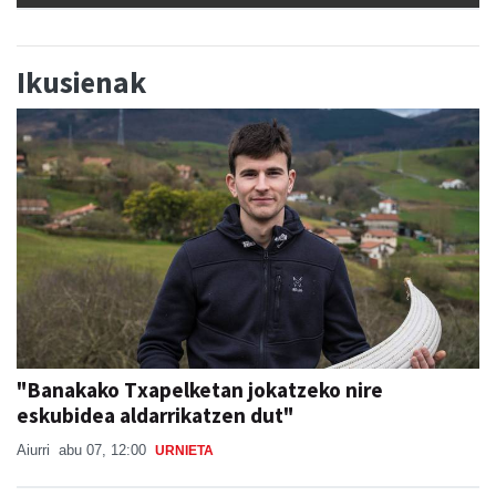
Ikusienak
"Banakako Txapelketan jokatzeko nire
eskubidea aldarrikatzen dut"
Aiurri
abu 07, 12:00
URNIETA