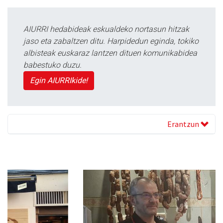
AIURRI hedabideak eskualdeko nortasun hitzak
jaso eta zabaltzen ditu. Harpidedun eginda, tokiko
albisteak euskaraz lantzen dituen komunikabidea
babestuko duzu.
Egin AIURRIkide!
Erantzun