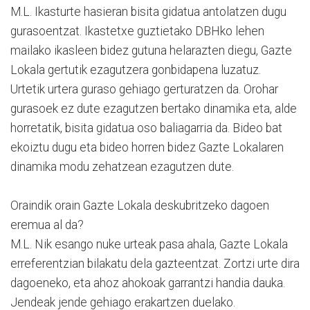
M.L. Ikasturte hasieran bisita gidatua antolatzen dugu
gurasoentzat. Ikastetxe guztietako DBHko lehen
mailako ikasleen bidez gutuna helarazten diegu, Gazte
Lokala gertutik ezagutzera gonbidapena luzatuz.
Urtetik urtera guraso gehiago gerturatzen da. Orohar
gurasoek ez dute ezagutzen bertako dinamika eta, alde
horretatik, bisita gidatua oso baliagarria da. Bideo bat
ekoiztu dugu eta bideo horren bidez Gazte Lokalaren
dinamika modu zehatzean ezagutzen dute.
Oraindik orain Gazte Lokala deskubritzeko dagoen
eremua al da?
M.L. Nik esango nuke urteak pasa ahala, Gazte Lokala
erreferentzian bilakatu dela gazteentzat. Zortzi urte dira
dagoeneko, eta ahoz ahokoak garrantzi handia dauka.
Jendeak jende gehiago erakartzen duelako.