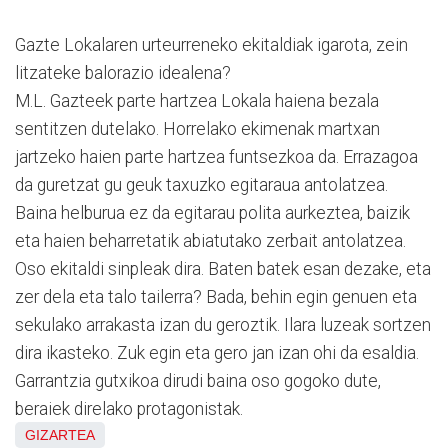
Gazte Lokalaren urteurreneko ekitaldiak igarota, zein
litzateke balorazio idealena?
M.L. Gazteek parte hartzea Lokala haiena bezala
sentitzen dutelako. Horrelako ekimenak martxan
jartzeko haien parte hartzea funtsezkoa da. Errazagoa
da guretzat gu geuk taxuzko egitaraua antolatzea.
Baina helburua ez da egitarau polita aurkeztea, baizik
eta haien beharretatik abiatutako zerbait antolatzea.
Oso ekitaldi sinpleak dira. Baten batek esan dezake, eta
zer dela eta talo tailerra? Bada, behin egin genuen eta
sekulako arrakasta izan du geroztik. Ilara luzeak sortzen
dira ikasteko. Zuk egin eta gero jan izan ohi da esaldia.
Garrantzia gutxikoa dirudi baina oso gogoko dute,
beraiek direlako protagonistak.
GIZARTEA