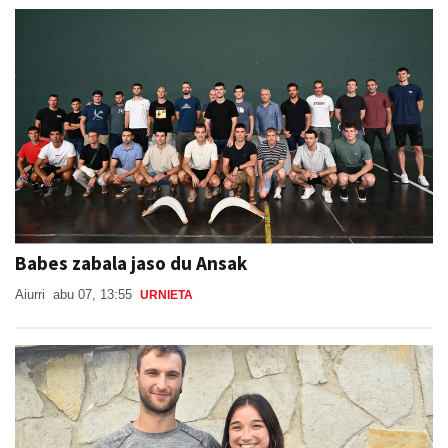
Babes zabala jaso du Ansak
Aiurri
abu 07, 13:55
URNIETA