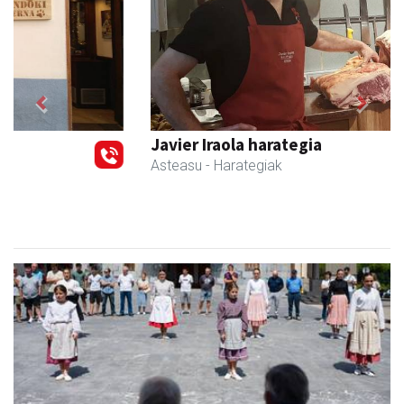
Previous
Next
Javier Iraola harategia
Asteasu
- Harategiak