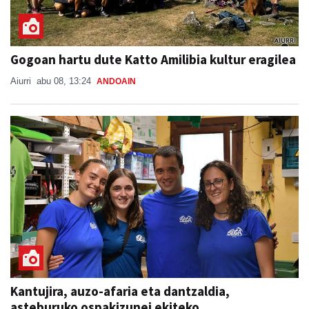
Gogoan hartu dute Katto Amilibia kultur eragilea
Aiurri
abu 08, 13:24
ANDOAIN
Kantujira, auzo-afaria eta dantzaldia,
asteburuko ospakizunei ekiteko