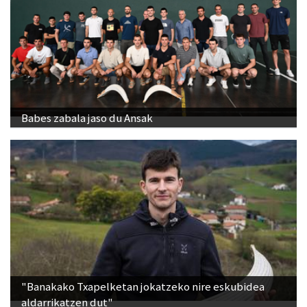
Babes zabala jaso du Ansak
"Banakako Txapelketan jokatzeko nire eskubidea
aldarrikatzen dut"