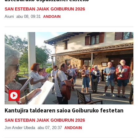
SAN ESTEBAN JAIAK GOIBURUN 2026
Aiurri
abu 08, 09:31
ANDOAIN
Kantujira taldearen saioa Goiburuko festetan
SAN ESTEBAN JAIAK GOIBURUN 2026
Jon Ander Ubeda
abu 07, 20:37
ANDOAIN