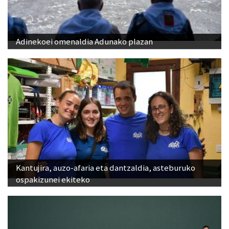
Adinekoei omenaldia Adunako plazan
Kantujira, auzo-afaria eta dantzaldia, asteburuko
ospakizunei ekiteko