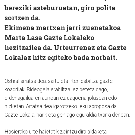
bereziki asteburuetan, giro polita
sortzen da.
Ekimena martxan jarri zuenetakoa
Marta Lasa Gazte Lokaleko
hezitzailea da. Urteurrenaz eta Gazte
Lokalaz hitz egiteko bada norbait.
Ostiral arratsaldea, sartu eta irten dabiltza gazte
koadrilak. Bideogela erabiltzailez beteta dago,
ordenagailuaren aurrean ez dagoena jolasean edo
hizketan. Arratsaldea igarotzeko leku aproposa da
Gazte Lokala, harik eta gehiago eguraldia txarra denean.
Hasierako urte haietatik zeintzu dira aldaketa