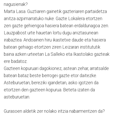
nagusienak?
Marta Lasa. Guztiaren gainetik gazteriaren partaidetza
anitza azpimarratuko nuke. Gazte Lokalera etortzen
zen gazte gehiengoa hasiera batean erdaldunagoa zen.
Lauzpabost urte hauetan lortu dugu aniztasunean
irabaztea. Andoainen hiru ikastetxe daude eta hasiera
batean gehiago etortzen ziren Leizaran institututik
baina azken urteetan La Salleko eta Ikastolako gazteak
ere badatoz.
Gazteen kopuruari dagokionez, astean zehar, arratsalde
batean bataz beste berrogei gazte etor daitezke.
Asteburuetan, bereziki igandetan, asko igotzen da
etortzen den gazteen kopurua. Beteta izaten da
asteburuetan.
Gurasoen aldetik zer nolako iritzia nabarmentzen da?