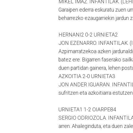
MIKEL IMAZ. INFANTILAK. (LE
Garaipen ederra eskuratu zuen urn
beharrezko ezaugarriekin jardun z
HERNANI2 0-2 URNIETA2
JON EZENARRO. INFANTILAK. (I.UR
Azpimarratzekoa azken jardunaldik
batez ere. Bigarren faserako sail
duen partidan gainera, lehen pos
AZKOITIA 2-0 URNIETA3
JON ANDER IGUARAN. INFANTILAK.
sufritzen eta azkoitiarra estutze
URNIETA1 1-2 OIARPE84
SERGIO ODRIOZOLA. INFANTILAK (I
arren. Ahaleginduta, eta duen zale