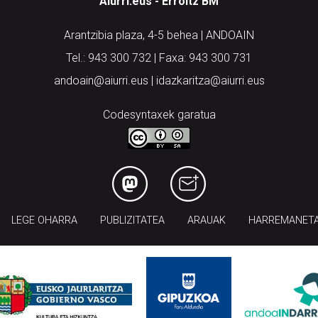
Aiurri.eus - Erroitz BM
Arantzibia plaza, 4-5 behea | ANDOAIN
Tel.: 943 300 732 | Faxa: 943 300 731
andoain@aiurri.eus | idazkaritza@aiurri.eus
Codesyntaxek garatua
LEGE OHARRA
PUBLIZITATEA
ARAUAK
HARREMANET