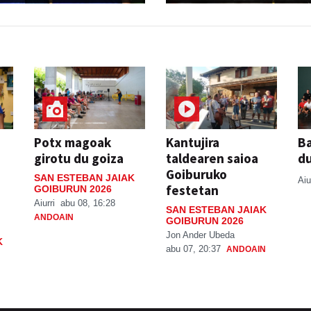
Potx magoak
Kantujira
Ba
girotu du goiza
taldearen saioa
d
Goiburuko
SAN ESTEBAN JAIAK
Aiu
festetan
GOIBURUN 2026
Aiurri
abu 08, 16:28
SAN ESTEBAN JAIAK
ANDOAIN
GOIBURUN 2026
Jon Ander Ubeda
K
abu 07, 20:37
ANDOAIN