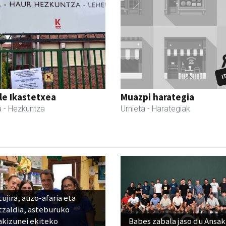
le Ikastetxea
Muazpi harategia
a
- Hezkuntza
Urnieta
- Harategiak
ujira, auzo-afaria eta
tzaldia, asteburuko
akizunei ekiteko
Babes zabala jaso du Ansak