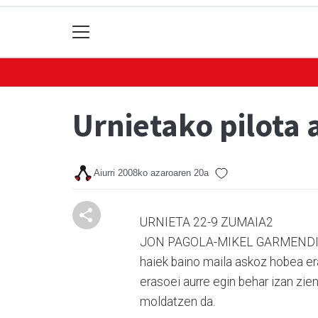
Urnietako pilota 
Aiurri
2008ko azaroaren 20a
URNIETA 22-9 ZUMAIA2
JON PAGOLA-MIKEL GARMENDIA. S
haiek baino maila askoz hobea er
erasoei aurre egin behar izan zie
moldatzen da.