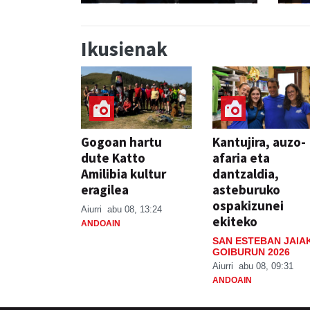
Ikusienak
Gogoan hartu
Kantujira, auzo-
dute Katto
afaria eta
Amilibia kultur
dantzaldia,
eragilea
asteburuko
ospakizunei
Aiurri
abu 08, 13:24
ekiteko
ANDOAIN
SAN ESTEBAN JAIA
GOIBURUN 2026
Aiurri
abu 08, 09:31
ANDOAIN