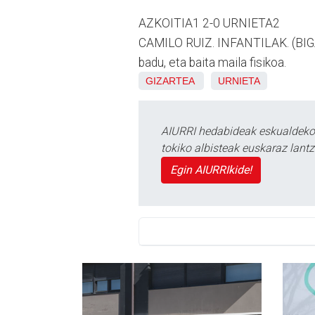
AZKOITIA1 2-0 URNIETA2
CAMILO RUIZ. INFANTILAK. (BIGA
badu, eta baita maila fisikoa.
GIZARTEA
URNIETA
AIURRI hedabideak eskualdeko n
tokiko albisteak euskaraz lan
Egin AIURRIkide!