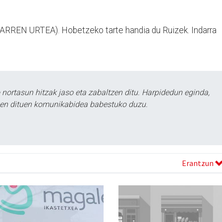
RREN URTEA). Hobetzeko tarte handia du Ruizek. Indarra
ortasun hitzak jaso eta zabaltzen ditu. Harpidedun eginda,
tzen dituen komunikabidea babestuko duzu.
Erantzun