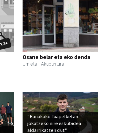
Osane belar eta eko denda
Urnieta
- Akupuntura
"Banakako Txapelketan
jokatzeko nire eskubidea
aldarrikatzen dut"