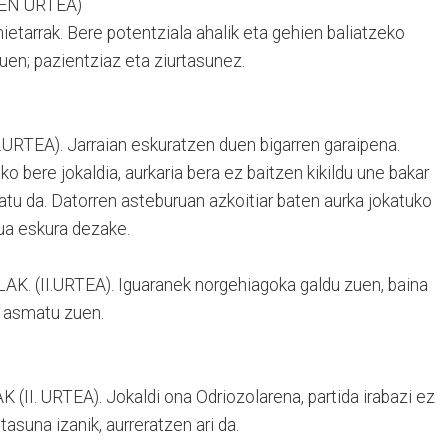
HEN URTEA)
ietarrak. Bere potentziala ahalik eta gehien baliatzeko
uen; pazientziaz eta ziurtasunez.
TEA). Jarraian eskuratzen duen bigarren garaipena.
o bere jokaldia, aurkaria bera ez baitzen kikildu une bakar
katu da. Datorren asteburuan azkoitiar baten aurka jokatuko
tua eskura dezake.
 (II.URTEA). Iguaranek norgehiagoka galdu zuen, baina
n asmatu zuen.
I. URTEA). Jokaldi ona Odriozolarena, partida irabazi ez
tasuna izanik, aurreratzen ari da.