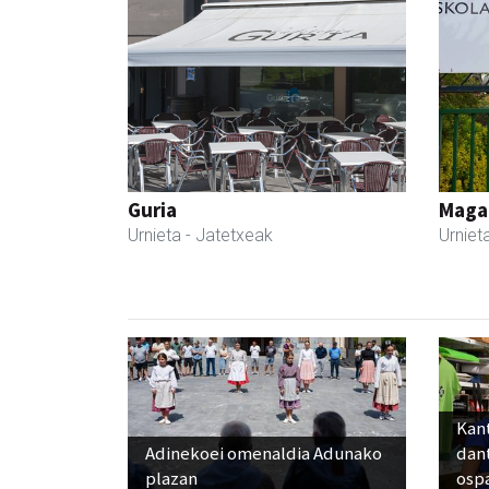
Guria
Maga
Urnieta
- Jatetxeak
Urniet
Kant
Adinekoei omenaldia Adunako
dan
plazan
osp