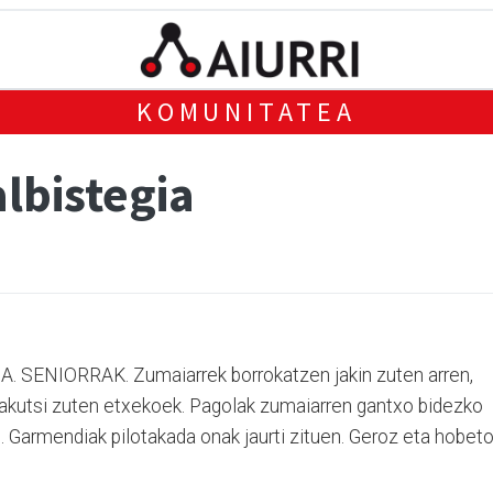
KOMUNITATEA
albistegia
ENIORRAK. Zumaiarrek borrokatzen jakin zuten arren,
akutsi zuten etxekoek. Pagolak zumaiarren gantxo bidezko
n. Garmendiak pilotakada onak jaurti zituen. Geroz eta hobet