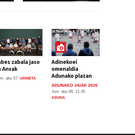
bes zabala jaso
Adinekoei
u Ansak
omenaldia
Adunako plazan
rri
abu 07
URNIETA
ADUNAKO JAIAK 2026
Joni
abu 08, 21:30
ADUNA