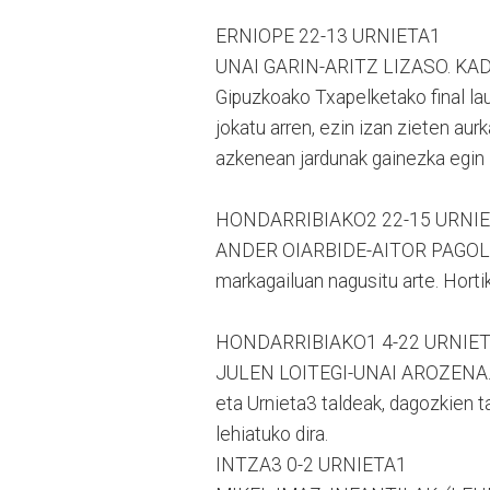
ERNIOPE 22-13 URNIETA1
UNAI GARIN-ARITZ LIZASO. KA
Gipuzkoako Txapelketako final la
jokatu arren, ezin izan zieten aurk
azkenean jardunak gainezka egin z
HONDARRIBIAKO2 22-15 URNI
ANDER OIARBIDE-AITOR PAGOLA. 
markagailuan nagusitu arte. Hortik
HONDARRIBIAKO1 4-22 URNIE
JULEN LOITEGI-UNAI AROZENA. KAD
eta Urnieta3 taldeak, dagozkien t
lehiatuko dira.
INTZA3 0-2 URNIETA1