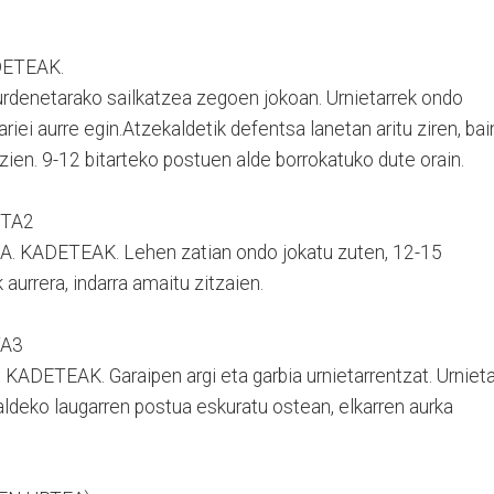
DETEAK.
urdenetarako sailkatzea zegoen jokoan. Urnietarrek ondo
ariei aurre egin.Atzekaldetik defentsa lanetan aritu ziren, bai
ien. 9-12 bitarteko postuen alde borrokatuko dute orain.
ETA2
KADETEAK. Lehen zatian ondo jokatu zuten, 12-15
 aurrera, indarra amaitu zitzaien.
TA3
ETEAK. Garaipen argi eta garbia urnietarrentzat. Urniet
aldeko laugarren postua eskuratu ostean, elkarren aurka