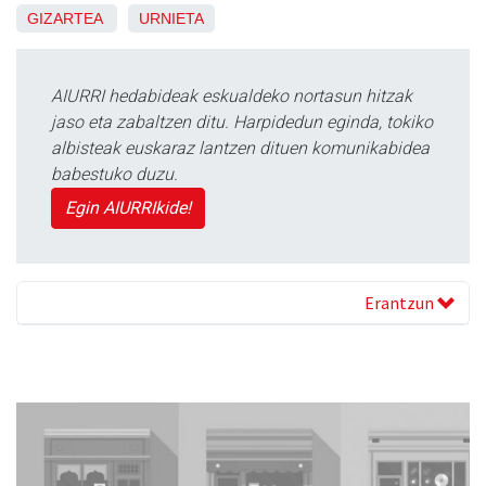
GIZARTEA
URNIETA
AIURRI hedabideak eskualdeko nortasun hitzak
jaso eta zabaltzen ditu. Harpidedun eginda, tokiko
albisteak euskaraz lantzen dituen komunikabidea
babestuko duzu.
Egin AIURRIkide!
Erantzun