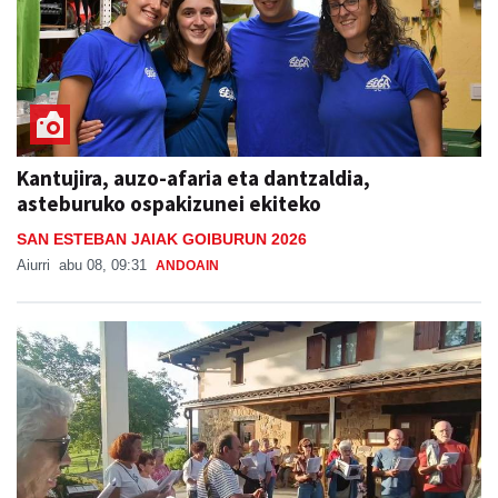
Kantujira, auzo-afaria eta dantzaldia,
asteburuko ospakizunei ekiteko
SAN ESTEBAN JAIAK GOIBURUN 2026
Aiurri
abu 08, 09:31
ANDOAIN