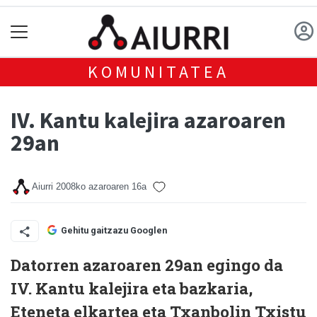
KOMUNITATEA
IV. Kantu kalejira azaroaren
29an
Aiurri
2008ko azaroaren 16a
Gehitu gaitzazu Googlen
Datorren azaroaren 29an egingo da
IV. Kantu kalejira eta bazkaria,
Eteneta elkartea eta Txanbolin Txistu