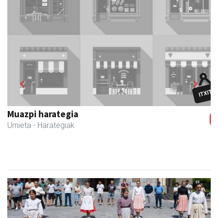
Previous
Next
CESA Formazio Zentroa
Urnieta
- Ikasketak