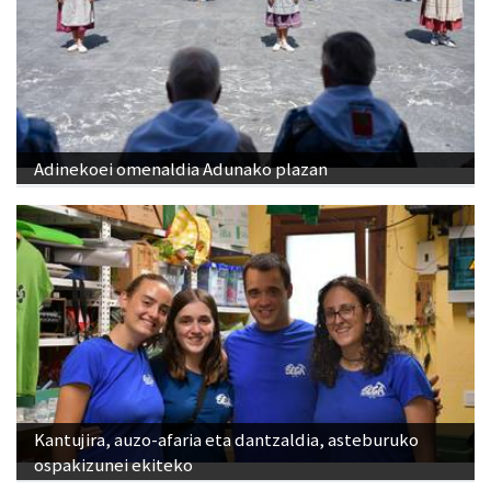
Adinekoei omenaldia Adunako plazan
Kantujira, auzo-afaria eta dantzaldia, asteburuko
ospakizunei ekiteko