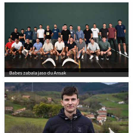
Babes zabala jaso du Ansak