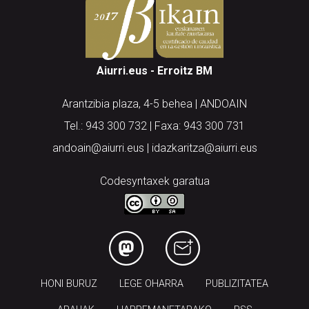
Aiurri.eus - Erroitz BM
Arantzibia plaza, 4-5 behea | ANDOAIN
Tel.: 943 300 732 | Faxa: 943 300 731
andoain@aiurri.eus | idazkaritza@aiurri.eus
Codesyntaxek garatua
HONI BURUZ
LEGE OHARRA
PUBLIZITATEA