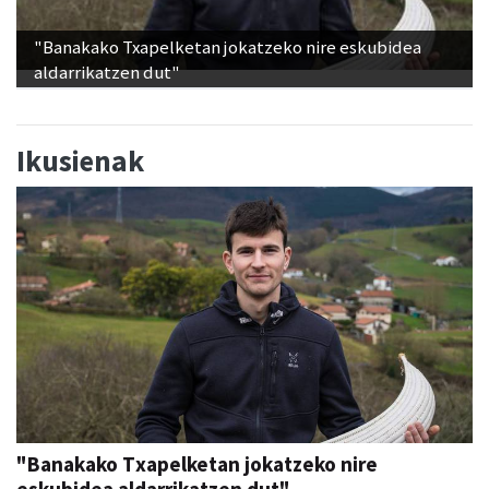
"Banakako Txapelketan jokatzeko nire eskubidea
aldarrikatzen dut"
Ikusienak
"Banakako Txapelketan jokatzeko nire