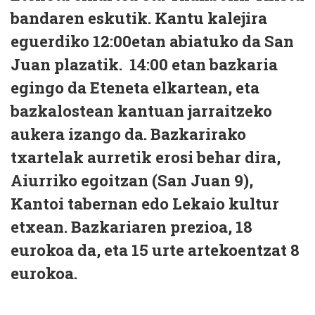
bandaren eskutik. Kantu kalejira
eguerdiko 12:00etan abiatuko da San
Juan plazatik. 14:00 etan bazkaria
egingo da Eteneta elkartean, eta
bazkalostean kantuan jarraitzeko
aukera izango da. Bazkarirako
txartelak aurretik erosi behar dira,
Aiurriko egoitzan (San Juan 9),
Kantoi tabernan edo Lekaio kultur
etxean. Bazkariaren prezioa, 18
eurokoa da, eta 15 urte artekoentzat 8
eurokoa.