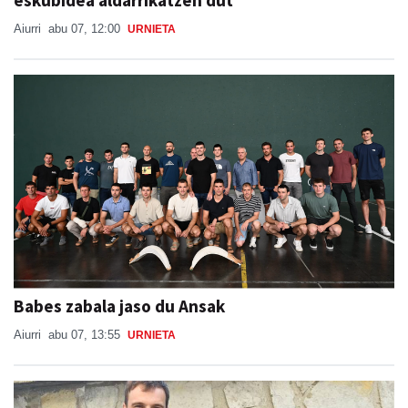
eskubidea aldarrikatzen dut"
Aiurri
abu 07, 12:00
URNIETA
Babes zabala jaso du Ansak
Aiurri
abu 07, 13:55
URNIETA