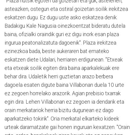
"Plaza hutsik egoten da goizetan eta guk, astelehen,
asteazken, ostegun eta ostiral goizetan soilik irekitzea
eskatzen dugu. Ez dugu uste asko eskatzea denik.
Badakigu Kale Nagusia oinezkoentzat bideratu dutela
baina, ofizialki oraindik guri ez digu inork esan plaza
ingurua peatonalizatuta dagoenik". Plaza irekitzea
ezinezkoa bada, beste aukeraren bat emateko
eskatzen diete Udalari, herriaren erdigunean. "Etxeak
eta etxeak soilik egiten dira baina aparkalekuak ere
behar dira. Udaletik herri guztietan arazo berbera
dagoela esaten digute baina Villabonan duela 10 urte
ez zegoen horrelako arazorik. Agian prebisio txarrak
egin dira. Lehen Villabonan ez zegoen ia dendarik eta
orain merkatariok herria bizitu dugunean ez dago
aparkatzeko tokirik". Oria merkatal elkarteko kideek
urteak daramatzate gai honen inguruan kexatzen. "Orain