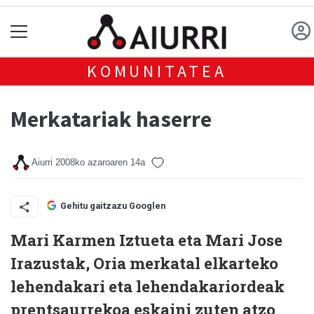
KOMUNITATEA
Merkatariak haserre
Aiurri
2008ko azaroaren 14a
Gehitu gaitzazu Googlen
Mari Karmen Iztueta eta Mari Jose
Irazustak, Oria merkatal elkarteko
lehendakari eta lehendakariordeak
prentsaurrekoa eskaini zuten atzo