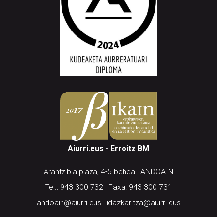
Aiurri.eus - Erroitz BM
Arantzibia plaza, 4-5 behea | ANDOAIN
Tel.: 943 300 732 | Faxa: 943 300 731
andoain@aiurri.eus | idazkaritza@aiurri.eus