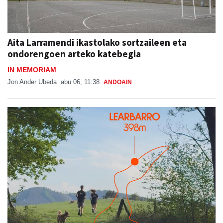
Aita Larramendi ikastolako sortzaileen eta
ondorengoen arteko katebegia
IN MEMORIAM
Jon Ander Ubeda
abu 06, 11:38
ANDOAIN