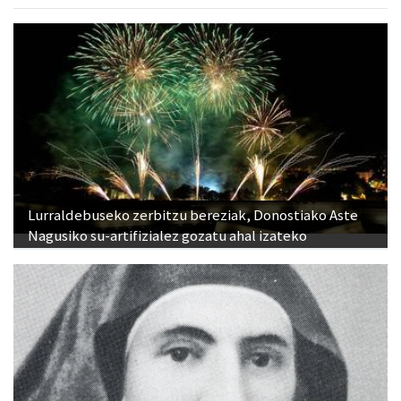
Lurraldebuseko zerbitzu bereziak, Donostiako Aste
Nagusiko su-artifizialez gozatu ahal izateko