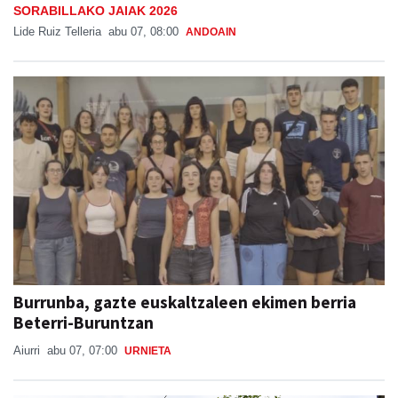
SORABILLAKO JAIAK 2026
Lide Ruiz Telleria
abu 07, 08:00
ANDOAIN
Burrunba, gazte euskaltzaleen ekimen berria
Beterri-Buruntzan
Aiurri
abu 07, 07:00
URNIETA