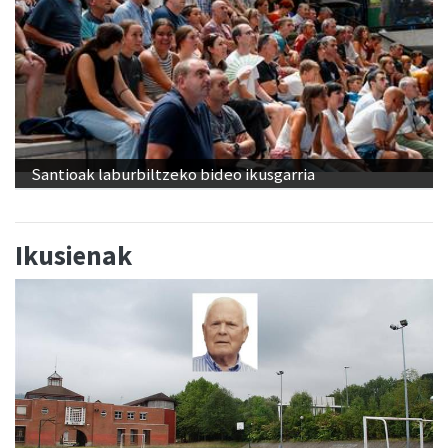
Santioak laburbiltzeko bideo ikusgarria
Ikusienak