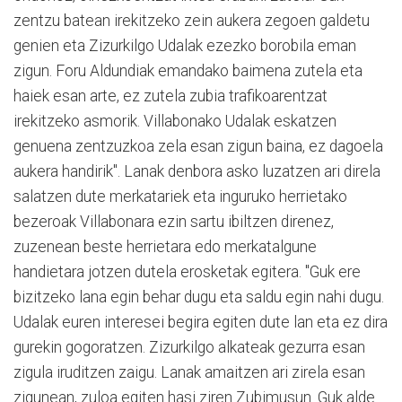
zentzu batean irekitzeko zein aukera zegoen galdetu
genien eta Zizurkilgo Udalak ezezko borobila eman
zigun. Foru Aldundiak emandako baimena zutela eta
haiek esan arte, ez zutela zubia trafikoarentzat
irekitzeko asmorik. Villabonako Udalak eskatzen
genuena zentzuzkoa zela esan zigun baina, ez dagoela
aukera handirik". Lanak denbora asko luzatzen ari direla
salatzen dute merkatariek eta inguruko herrietako
bezeroak Villabonara ezin sartu ibiltzen direnez,
zuzenean beste herrietara edo merkatalgune
handietara jotzen dutela erosketak egitera. "Guk ere
bizitzeko lana egin behar dugu eta saldu egin nahi dugu.
Udalak euren interesei begira egiten dute lan eta ez dira
gurekin gogoratzen. Zizurkilgo alkateak gezurra esan
zigula iruditzen zaigu. Lanak amaitzen ari zirela esan
zigunean, zuloa egiten hasi ziren Zubimusun. Guk alde