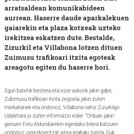
arratsaldean komunikabideen
aurrean. Haserre daude aparkalekuen
gaiarekin eta plaza kotxeak uzteko
irekitzea eskatzen dute. Bestalde,
Zizurkil eta Villabona lotzen dituen
Zuimusu trafikoari itxita egoteak
areagotu egiten du haserre hori.
Egun batetik bestera eta ezer askorik jakin gabe,
Zubimusu trafikoari itxita zegoela jakin zuten
merkatariek eta ondorioz, Villabona nahiz Zizurkilgo
Udaletara jo zuten informazio eske. "Orduan jakin
genuen Foru Aldundiarekin egindako bilera batzuen
ondorioz, oinezkoentzat ixtea erabaki zutela. Guk