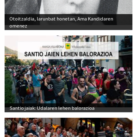
Otoitzaldia, larunbat honetan, Ama Kandidaren
omenez
Santio jaiak: Udalaren lehen balorazioa