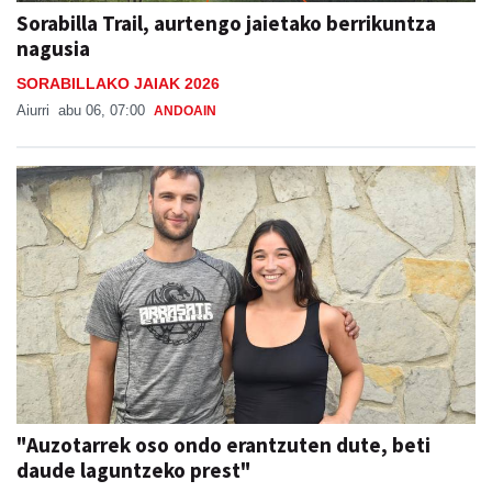
Sorabilla Trail, aurtengo jaietako berrikuntza
nagusia
SORABILLAKO JAIAK 2026
Aiurri
abu 06, 07:00
ANDOAIN
"Auzotarrek oso ondo erantzuten dute, beti
daude laguntzeko prest"