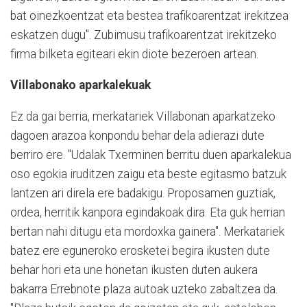
bat oinezkoentzat eta bestea trafikoarentzat irekitzea
eskatzen dugu". Zubimusu trafikoarentzat irekitzeko
firma bilketa egiteari ekin diote bezeroen artean.
Villabonako aparkalekuak
Ez da gai berria, merkatariek Villabonan aparkatzeko
dagoen arazoa konpondu behar dela adierazi dute
berriro ere. "Udalak Txerminen berritu duen aparkalekua
oso egokia iruditzen zaigu eta beste egitasmo batzuk
lantzen ari direla ere badakigu. Proposamen guztiak,
ordea, herritik kanpora egindakoak dira. Eta guk herrian
bertan nahi ditugu eta mordoxka gainera". Merkatariek
batez ere eguneroko erosketei begira ikusten dute
behar hori eta une honetan ikusten duten aukera
bakarra Errebnote plaza autoak uzteko zabaltzea da.