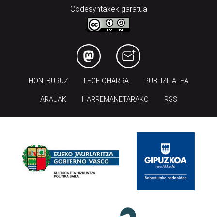
Codesyntaxek garatua
HONI BURUZ
LEGE OHARRA
PUBLIZITATEA
ARAUAK
HARREMANETARAKO
RSS