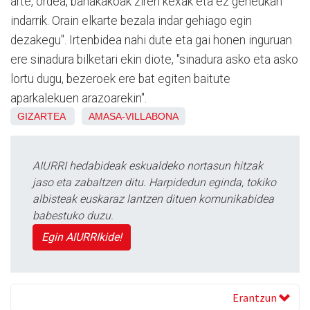
arte, ordea, banakakoak ziren kexak eta ez geneukan
indarrik. Orain elkarte bezala indar gehiago egin
dezakegu". Irtenbidea nahi dute eta gai honen inguruan
ere sinadura bilketari ekin diote, "sinadura asko eta asko
lortu dugu, bezeroek ere bat egiten baitute
aparkalekuen arazoarekin".
GIZARTEA
AMASA-VILLABONA
AIURRI hedabideak eskualdeko nortasun hitzak
jaso eta zabaltzen ditu. Harpidedun eginda, tokiko
albisteak euskaraz lantzen dituen komunikabidea
babestuko duzu.
Egin AIURRIkide!
Erantzun