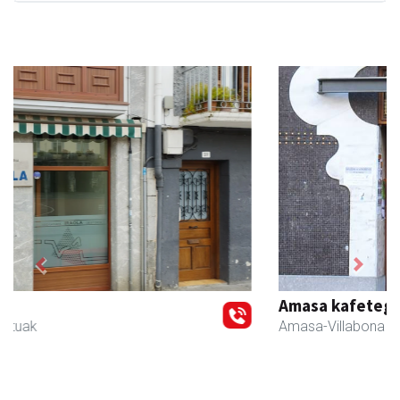
Previous
Next
Amasa kafetegia
Amasa-Villabona
- Gozotegiak