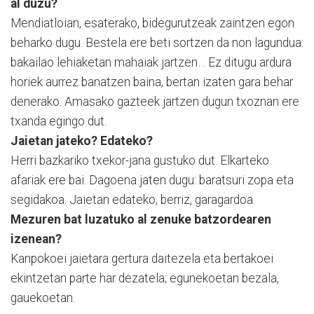
al duzu?
Mendiatloian, esaterako, bidegurutzeak zaintzen egon
beharko dugu. Bestela ere beti sortzen da non lagundua:
bakailao lehiaketan mahaiak jartzen… Ez ditugu ardura
horiek aurrez banatzen baina, bertan izaten gara behar
denerako. Amasako gazteek jartzen dugun txoznan ere
txanda egingo dut.
Jaietan jateko? Edateko?
Herri bazkariko txekor-jana gustuko dut. Elkarteko
afariak ere bai. Dagoena jaten dugu: baratsuri zopa eta
segidakoa. Jaietan edateko, berriz, garagardoa.
Mezuren bat luzatuko al zenuke batzordearen
izenean?
Kanpokoei jaietara gertura daitezela eta bertakoei
ekintzetan parte har dezatela; egunekoetan bezala,
gauekoetan.