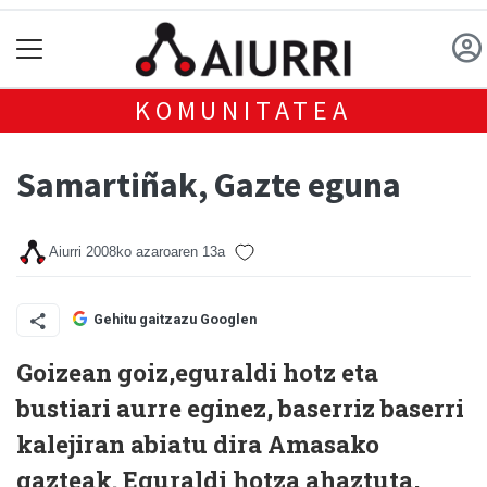
KOMUNITATEA
Samartiñak, Gazte eguna
Aiurri
2008ko azaroaren 13a
Gehitu gaitzazu Googlen
Goizean goiz,eguraldi hotz eta
bustiari aurre eginez, baserriz baserri
kalejiran abiatu dira Amasako
gazteak. Eguraldi hotza ahaztuta,