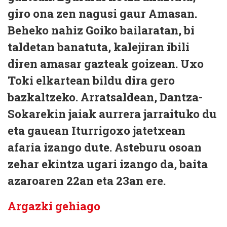
giro ona zen nagusi gaur Amasan.
Beheko nahiz Goiko bailaratan, bi
taldetan banatuta, kalejiran ibili
diren amasar gazteak goizean. Uxo
Toki elkartean bildu dira gero
bazkaltzeko. Arratsaldean, Dantza-
Sokarekin jaiak aurrera jarraituko du
eta gauean Iturrigoxo jatetxean
afaria izango dute. Asteburu osoan
zehar ekintza ugari izango da, baita
azaroaren 22an eta 23an ere.
Argazki gehiago