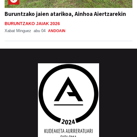
Buruntzako jaien atarikoa, Ainhoa Aiertzarekin
BURUNTZAKO JAIAK 2026
Xabat Minguez
abu 04
ANDOAIN