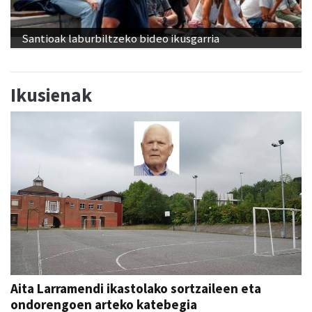
Santioak laburbiltzeko bideo ikusgarria
Ikusienak
Aita Larramendi ikastolako sortzaileen eta
ondorengoen arteko katebegia