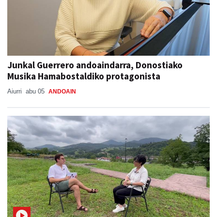
Junkal Guerrero andoaindarra, Donostiako
Musika Hamabostaldiko protagonista
Aiurri
abu 05
ANDOAIN