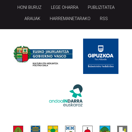
HONI BURUZ
LEGE OHARRA
PUBLIZITATEA
ARAUAK
HARREMANETARAKO
RSS