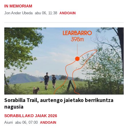
IN MEMORIAM
Jon Ander Ubeda
abu 06, 11:38
ANDOAIN
Sorabilla Trail, aurtengo jaietako berrikuntza
nagusia
SORABILLAKO JAIAK 2026
Aiurri
abu 06, 07:00
ANDOAIN