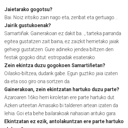
Jaietarako gogotsu?
Bai. Noiz iritsiko zain nago eta, zenbat eta gertuago…
Jairik gustukoenak?
Samartiñak. Gainerakoan ez dakit ba…, tarteka parranda
egitea gustatzen zait baina, ez zaizkit herrietako jaiak
gehiegi gustatzen. Gure adineko jendea biltzen den
festak gogoko ditut: estropadak esaterako.
Zein ekintza duzu gogokoen Samartiñetan?
Oilasko-biltzea, dudarik gabe. Egun guztiko jaia izaten
da eta oso giro ona sortzen da.
Gainerakoan, zein ekintzatan hartuko duzu parte?
Azaroaren 16ko herri kiroletan ere parte hartuko dut.
Azken urteetan Amasako bi talderen artean izaten da
lehia. Goi eta behe bailarakoak nahasian arituko gara.
Ekintzatan ez ezik, antolakuntzan ere parte hartuko