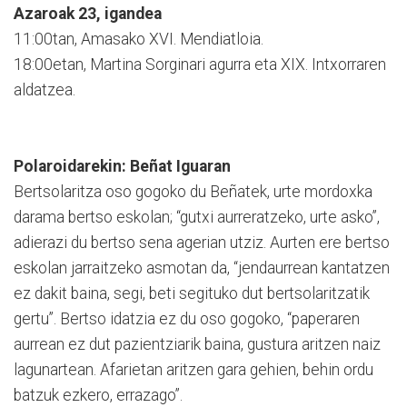
Azaroak 23, igandea
11:00tan, Amasako XVI. Mendiatloia.
18:00etan, Martina Sorginari agurra eta XIX. Intxorraren
aldatzea.
Polaroidarekin: Beñat Iguaran
Bertsolaritza oso gogoko du Beñatek, urte mordoxka
darama bertso eskolan; “gutxi aurreratzeko, urte asko”,
adierazi du bertso sena agerian utziz. Aurten ere bertso
eskolan jarraitzeko asmotan da, “jendaurrean kantatzen
ez dakit baina, segi, beti segituko dut bertsolaritzatik
gertu”. Bertso idatzia ez du oso gogoko, “paperaren
aurrean ez dut pazientziarik baina, gustura aritzen naiz
lagunartean. Afarietan aritzen gara gehien, behin ordu
batzuk ezkero, errazago”.