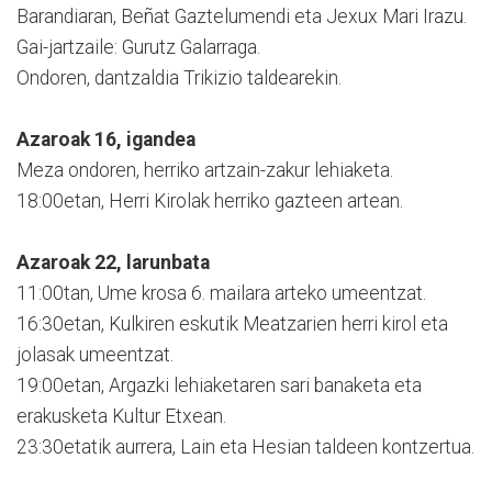
Barandiaran, Beñat Gaztelumendi eta Jexux Mari Irazu.
Gai-jartzaile: Gurutz Galarraga.
Ondoren, dantzaldia Trikizio taldearekin.
Azaroak 16, igandea
Meza ondoren, herriko artzain-zakur lehiaketa.
18:00etan, Herri Kirolak herriko gazteen artean.
Azaroak 22, larunbata
11:00tan, Ume krosa 6. mailara arteko umeentzat.
16:30etan, Kulkiren eskutik Meatzarien herri kirol eta
jolasak umeentzat.
19:00etan, Argazki lehiaketaren sari banaketa eta
erakusketa Kultur Etxean.
23:30etatik aurrera, Lain eta Hesian taldeen kontzertua.