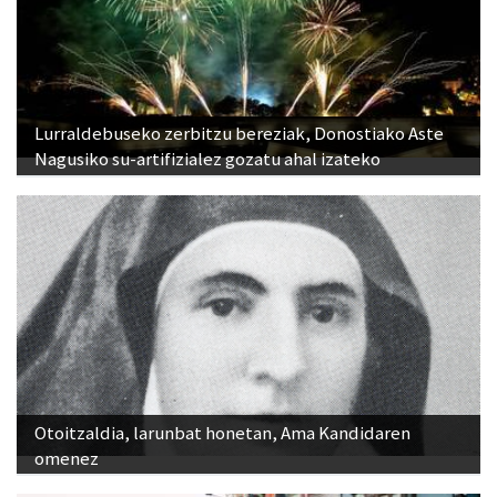
Lurraldebuseko zerbitzu bereziak, Donostiako Aste
Nagusiko su-artifizialez gozatu ahal izateko
Otoitzaldia, larunbat honetan, Ama Kandidaren
omenez