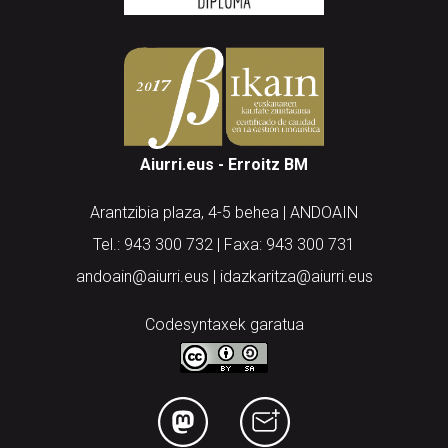
Aiurri.eus - Erroitz BM
Arantzibia plaza, 4-5 behea | ANDOAIN
Tel.: 943 300 732 | Faxa: 943 300 731
andoain@aiurri.eus | idazkaritza@aiurri.eus
Codesyntaxek garatua