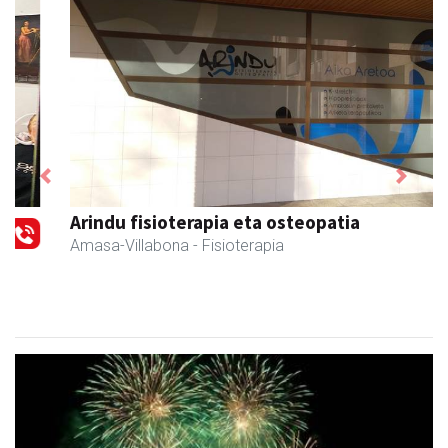
Previous
Next
Arindu fisioterapia eta osteopatia
Amasa-Villabona
- Fisioterapia