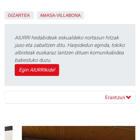
GIZARTEA
AMASA-VILLABONA
AIURRI hedabideak eskualdeko nortasun hitzak
jaso eta zabaltzen ditu. Harpidedun eginda, tokiko
albisteak euskaraz lantzen dituen komunikabidea
babestuko duzu.
Egin AIURRIkide!
Erantzun