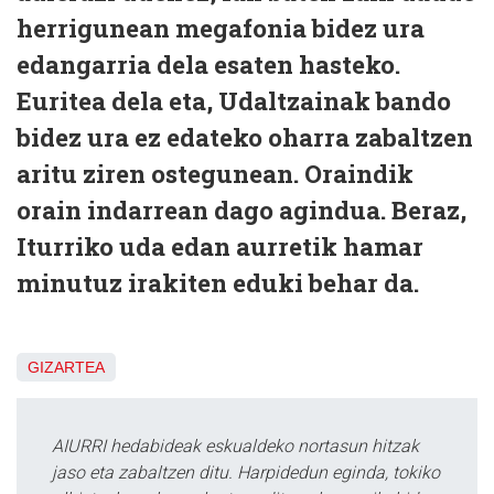
herrigunean megafonia bidez ura
edangarria dela esaten hasteko.
Euritea dela eta, Udaltzainak bando
bidez ura ez edateko oharra zabaltzen
aritu ziren ostegunean. Oraindik
orain indarrean dago agindua. Beraz,
Iturriko uda edan aurretik hamar
minutuz irakiten eduki behar da.
GIZARTEA
AIURRI hedabideak eskualdeko nortasun hitzak
jaso eta zabaltzen ditu. Harpidedun eginda, tokiko