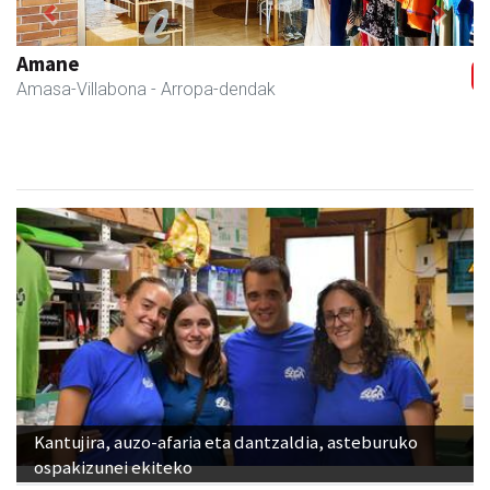
Previous
Next
Eizmendi ile-apaindegia
Amasa-Villabona
- Ile-apaindegiak
Kantujira, auzo-afaria eta dantzaldia, asteburuko
ospakizunei ekiteko