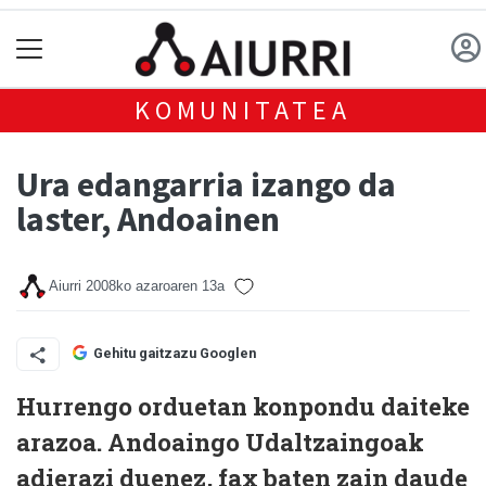
KOMUNITATEA
Ura edangarria izango da
laster, Andoainen
Aiurri
2008ko azaroaren 13a
Gehitu gaitzazu Googlen
Hurrengo orduetan konpondu daiteke
arazoa. Andoaingo Udaltzaingoak
adierazi duenez, fax baten zain daude