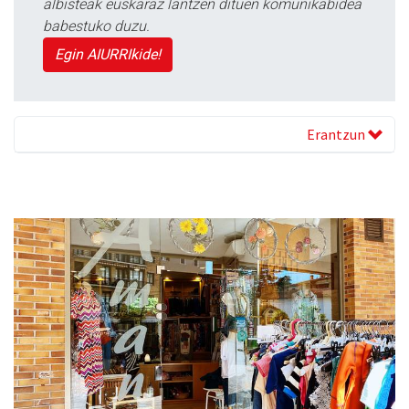
albisteak euskaraz lantzen dituen komunikabidea
babestuko duzu.
Egin AIURRIkide!
Erantzun