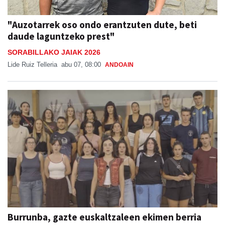
"Auzotarrek oso ondo erantzuten dute, beti
daude laguntzeko prest"
SORABILLAKO JAIAK 2026
Lide Ruiz Telleria
abu 07, 08:00
ANDOAIN
Burrunba, gazte euskaltzaleen ekimen berria