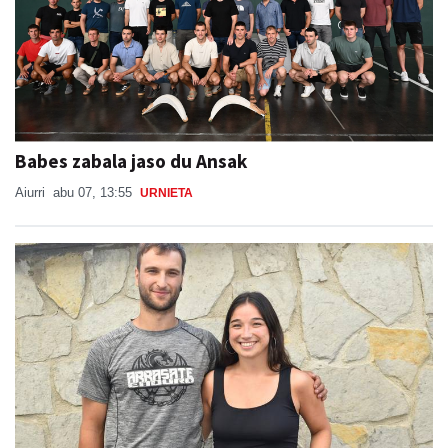
Babes zabala jaso du Ansak
Aiurri
abu 07, 13:55
URNIETA