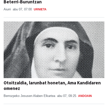
Beterri-Buruntzan
Aiurri
abu 07, 07:00
URNIETA
Otoitzaldia, larunbat honetan, Ama Kandidaren
omenez
Berrozpeko Jesusen Alaben Elkartea
abu 07, 09:25
ANDOAIN