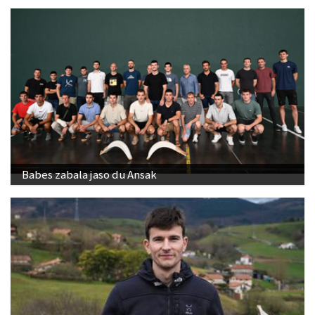
Babes zabala jaso du Ansak