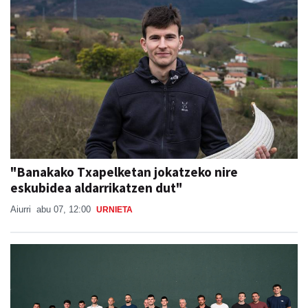
"Banakako Txapelketan jokatzeko nire
eskubidea aldarrikatzen dut"
Aiurri
abu 07, 12:00
URNIETA