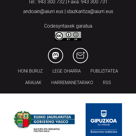
Tel.: 943 300 732 | Faxa: 943 300 731
andoain@aiurri.eus | idazkaritza@aiurri.eus
Codesyntaxek garatua
HONI BURUZ
LEGE OHARRA
PUBLIZITATEA
ARAUAK
HARREMANETARAKO
RSS