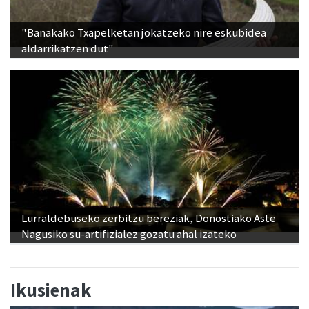
"Banakako Txapelketan jokatzeko nire eskubidea
aldarrikatzen dut"
Lurraldebuseko zerbitzu bereziak, Donostiako Aste
Nagusiko su-artifizialez gozatu ahal izateko
Ikusienak