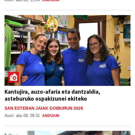
ANDOAIN
Kantujira, auzo-afaria eta dantzaldia,
asteburuko ospakizunei ekiteko
SAN ESTEBAN JAIAK GOIBURUN 2026
Aiurri
abu 08, 09:31
ANDOAIN