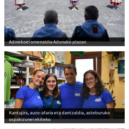
Adinekoei omenaldia Adunako plazan
Kantujira, auzo-afaria eta dantzaldia, asteburuko
ospakizunei ekiteko