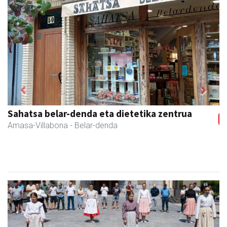
Previous
Next
Fleming Herri Eskola
Amasa-Villabona
- Hezkuntza