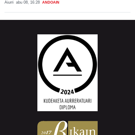
Aiurri
abu 08, 16:28
ANDOAIN