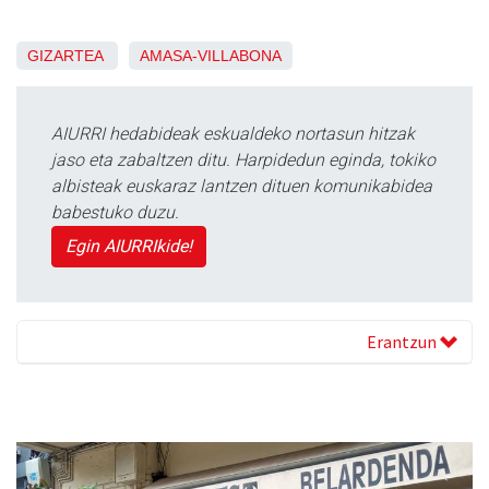
GIZARTEA
AMASA-VILLABONA
AIURRI hedabideak eskualdeko nortasun hitzak
jaso eta zabaltzen ditu. Harpidedun eginda, tokiko
albisteak euskaraz lantzen dituen komunikabidea
babestuko duzu.
Egin AIURRIkide!
Erantzun