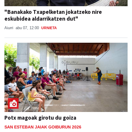
"Banakako Txapelketan jokatzeko nire
eskubidea aldarrikatzen dut"
Aiurri
abu 07, 12:00
URNIETA
Potx magoak girotu du goiza
SAN ESTEBAN JAIAK GOIBURUN 2026