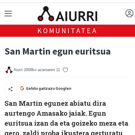
KOMUNITATEA
San Martin egun euritsua
Aiurri
2008ko azaroaren 11
Gehitu gaitzazu Googlen
San Martin egunez abiatu dira
aurtengo Amasako jaiak. Egun
euritsua izan da eta goizeko meza eta
gero, zaldi proba ikustera gerturatu