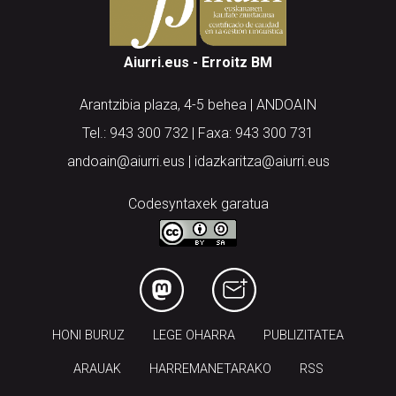
Aiurri.eus - Erroitz BM
Arantzibia plaza, 4-5 behea | ANDOAIN
Tel.: 943 300 732 | Faxa: 943 300 731
andoain@aiurri.eus | idazkaritza@aiurri.eus
Codesyntaxek garatua
HONI BURUZ
LEGE OHARRA
PUBLIZITATEA
ARAUAK
HARREMANETARAKO
RSS