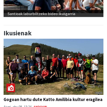
Santioak laburbiltzeko bideo ikusgarria
Ikusienak
Gogoan hartu dute Katto Amilibia kultur eragilea
Aiurri
abu 08, 13:24