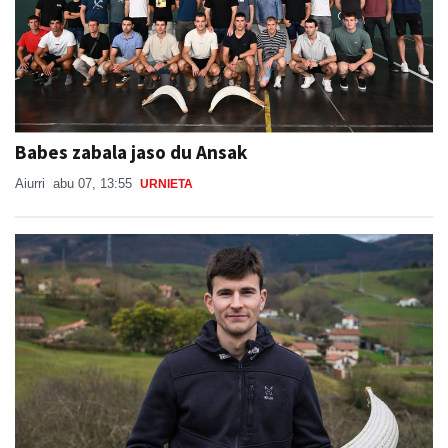
Babes zabala jaso du Ansak
Aiurri
abu 07, 13:55
URNIETA