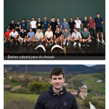
Babes zabala jaso du Ansak
"Banakako Txapelketan jokatzeko nire eskubidea