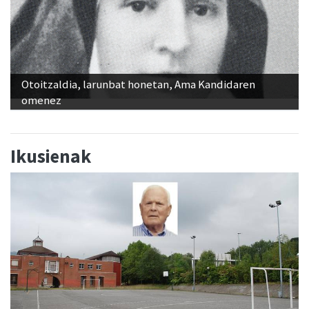
Otoitzaldia, larunbat honetan, Ama Kandidaren
omenez
Ikusienak