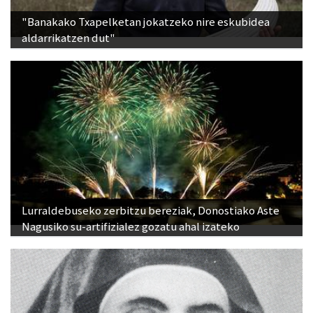
aldarrikatzen dut"
Lurraldebuseko zerbitzu bereziak, Donostiako Aste
Nagusiko su-artifizialez gozatu ahal izateko