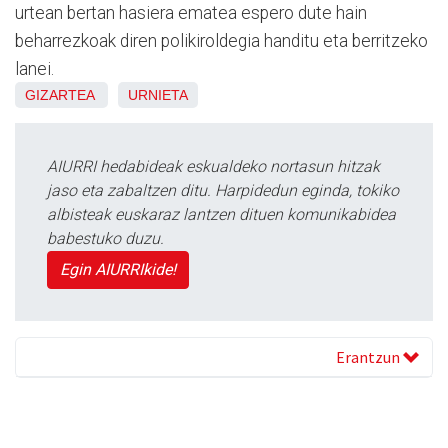
urtean bertan hasiera ematea espero dute hain
beharrezkoak diren polikiroldegia handitu eta berritzeko
lanei.
GIZARTEA
URNIETA
AIURRI hedabideak eskualdeko nortasun hitzak
jaso eta zabaltzen ditu. Harpidedun eginda, tokiko
albisteak euskaraz lantzen dituen komunikabidea
babestuko duzu.
Egin AIURRIkide!
Erantzun