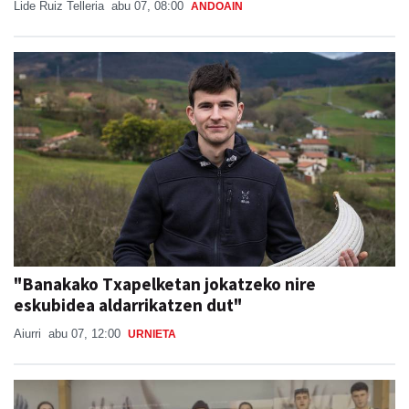
"Banakako Txapelketan jokatzeko nire
eskubidea aldarrikatzen dut"
Aiurri
abu 07, 12:00
URNIETA