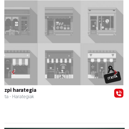
Previous
Next
Barn trasteleku eta biltegi txikien alokairua
Urnieta
- Trastelekuak