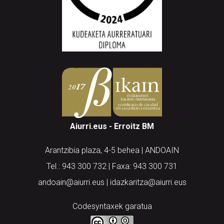
Aiurri.eus - Erroitz BM
Arantzibia plaza, 4-5 behea | ANDOAIN
Tel.: 943 300 732 | Faxa: 943 300 731
andoain@aiurri.eus | idazkaritza@aiurri.eus
Codesyntaxek garatua