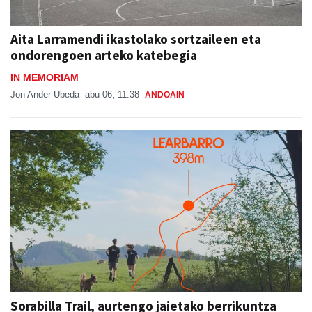
Aita Larramendi ikastolako sortzaileen eta
ondorengoen arteko katebegia
IN MEMORIAM
Jon Ander Ubeda
abu 06, 11:38
ANDOAIN
Sorabilla Trail, aurtengo jaietako berrikuntza
nagusia