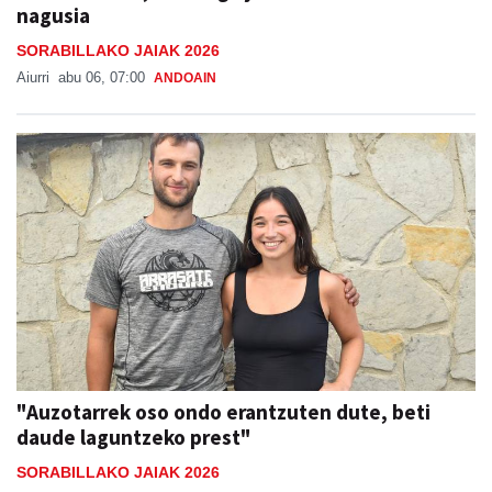
SORABILLAKO JAIAK 2026
Aiurri
abu 06, 07:00
ANDOAIN
"Auzotarrek oso ondo erantzuten dute, beti
daude laguntzeko prest"
SORABILLAKO JAIAK 2026
Lide Ruiz Telleria
abu 07, 08:00
ANDOAIN