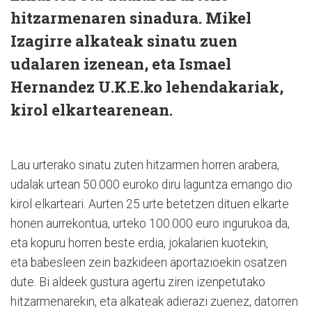
hitzarmenaren sinadura. Mikel
Izagirre alkateak sinatu zuen
udalaren izenean, eta Ismael
Hernandez U.K.E.ko lehendakariak,
kirol elkartearenean.
Lau urterako sinatu zuten hitzarmen horren arabera,
udalak urtean 50.000 euroko diru laguntza emango dio
kirol elkarteari. Aurten 25 urte betetzen dituen elkarte
honen aurrekontua, urteko 100.000 euro ingurukoa da,
eta kopuru horren beste erdia, jokalarien kuotekin,
eta babesleen zein bazkideen aportazioekin osatzen
dute. Bi aldeek gustura agertu ziren izenpetutako
hitzarmenarekin, eta alkateak adierazi zuenez, datorren