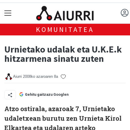
KOMUNITATEA
Urnietako udalak eta U.K.E.k
hitzarmena sinatu zuten
Aiurri
2008ko azaroaren 8a
Gehitu gaitzazu Googlen
Atzo ostirala, azaroak 7, Urnietako
udaletxean burutu zen Urnieta Kirol
Elkartea eta udalaren arteko