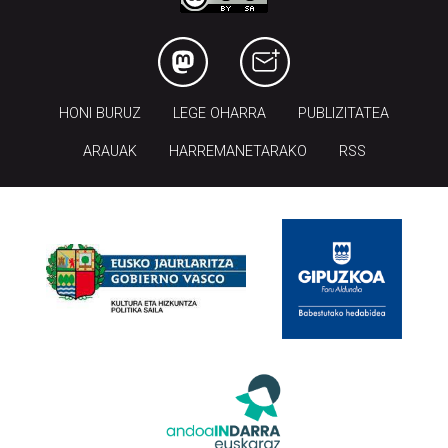
HONI BURUZ
LEGE OHARRA
PUBLIZITATEA
ARAUAK
HARREMANETARAKO
RSS