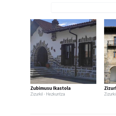
Zubimusu Ikastola
Zizur
Zizurkil
- Hezkuntza
Zizurki