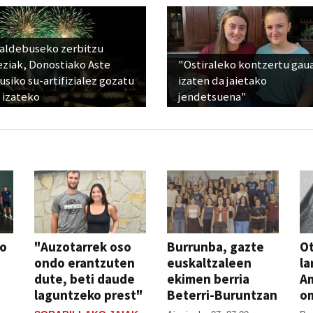
raldebuseko zerbitzu
eziak, Donostiako Aste
"Ostiraleko kontzertu gau
siko su-artifizialez gozatu
izaten da jaietako
 izateko
jendetsuena"
so
"Auzotarrek oso
Burrunba, gazte
Ot
ondo erantzuten
euskaltzaleen
la
dute, beti daude
ekimen berria
A
laguntzeko prest"
Beterri-Buruntzan
o