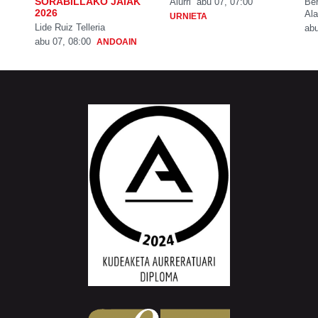
SORABILLAKO JAIAK
Aiurri
abu 07, 07:00
Be
2026
Ala
URNIETA
Lide Ruiz Telleria
abu
abu 07, 08:00
ANDOAIN