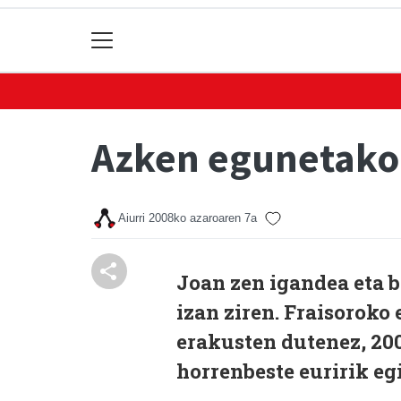
Azken egunetako
Aiurri
2008ko azaroaren 7a
Joan zen igandea eta b
izan ziren. Fraisoroko
erakusten dutenez, 20
horrenbeste euririk eg