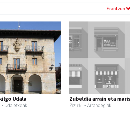
Erantzun
kilgo Udala
Zubeldia arrain eta mari
l
- Udaletxeak
Zizurkil
- Arrandegiak