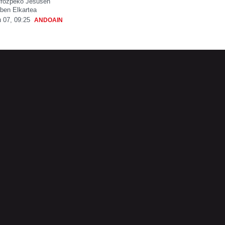
rrozpeko Jesusen
ben Elkartea
 07, 09:25
ANDOAIN