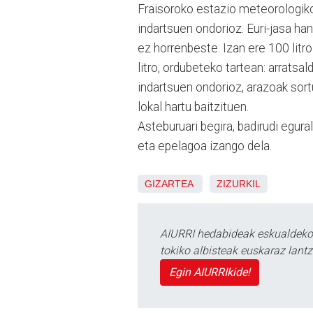
Fraisoroko estazio meteorologikoa
indartsuen ondorioz. Euri-jasa ha
ez horrenbeste. Izan ere 100 litr
litro, ordubeteko tartean: arratsa
indartsuen ondorioz, arazoak sortu
lokal hartu baitzituen.
Asteburuari begira, badirudi egura
eta epelagoa izango dela.
GIZARTEA
ZIZURKIL
AIURRI hedabideak eskualdeko n
tokiko albisteak euskaraz lan
Egin AIURRIkide!