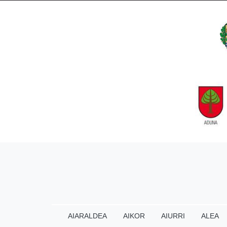
AIARALDEA
AIKOR
AIURRI
ALEA