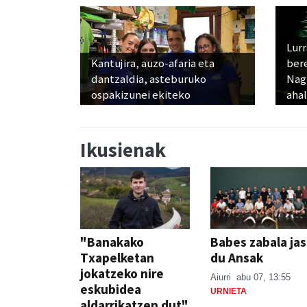
Lur
Kantujira, auzo-afaria eta
ber
dantzaldia, asteburuko
Nagu
ospakizunei ekiteko
ahal
Ikusienak
"Banakako
Babes zabala ja
Txapelketan
du Ansak
jokatzeko nire
Aiurri
abu 07, 13:55
eskubidea
URNIETA
aldarrikatzen dut"