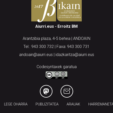
Aiurri.eus - Erroitz BM
Arantzibia plaza, 4-5 behea | ANDOAIN
Tel.: 943 300 732 | Faxa: 943 300 731
andoain@aiurri.eus | idazkaritza@aiurri.eus
Codesyntaxek garatua
LEGE OHARRA
PUBLIZITATEA
ARAUAK
HARREMANET