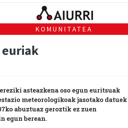
KOMUNITATEA
 euriak
ereziki asteazkena oso egun euritsuak
 estazio meteorologikoak jasotako datuek
07ko abuztuaz geroztik ez zuen
in egun berean.