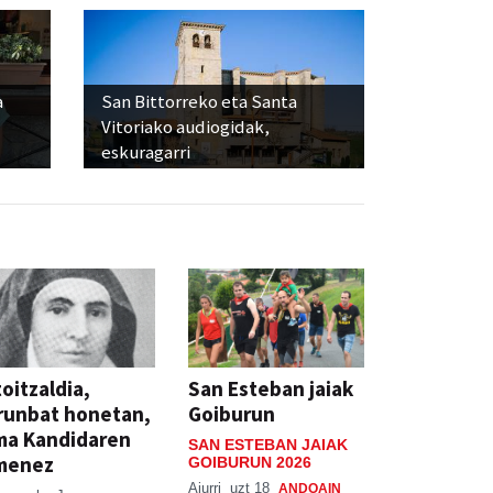
a
San Bittorreko eta Santa
Vitoriako audiogidak,
eskuragarri
oitzaldia,
San Esteban jaiak
runbat honetan,
Goiburun
ma Kandidaren
SAN ESTEBAN JAIAK
menez
GOIBURUN 2026
Aiurri
uzt 18
ANDOAIN