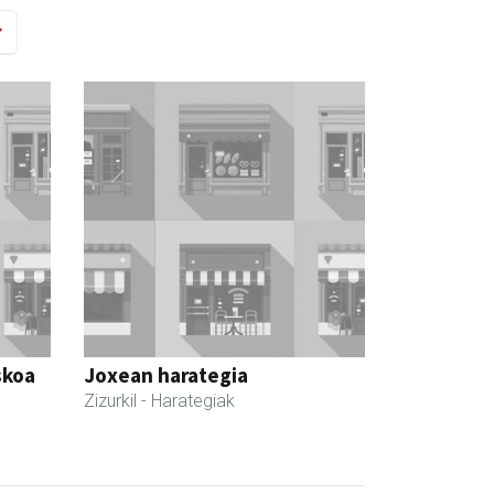
skoa
Joxean harategia
Zizurkil
- Harategiak