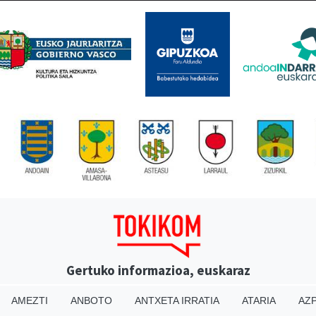
Gertuko informazioa, euskaraz
AMEZTI
ANBOTO
ANTXETA IRRATIA
ATARIA
AZP