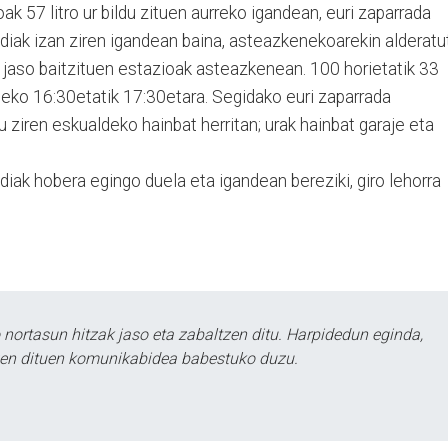
k 57 litro ur bildu zituen aurreko igandean, euri zaparrada
ndiak izan ziren igandean baina, asteazkenekoarekin alderatu
o jaso baitzituen estazioak asteazkenean. 100 horietatik 33
ldeko 16:30etatik 17:30etara. Segidako euri zaparrada
 ziren eskualdeko hainbat herritan; urak hainbat garaje eta
ldiak hobera egingo duela eta igandean bereziki, giro lehorra
ortasun hitzak jaso eta zabaltzen ditu. Harpidedun eginda,
tzen dituen komunikabidea babestuko duzu.