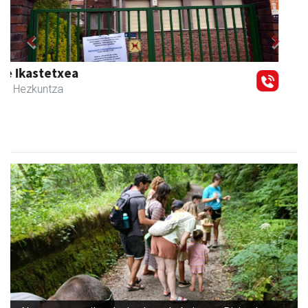
Previous
Next
Leizaran Institutua
Andoain
- Hezkuntza