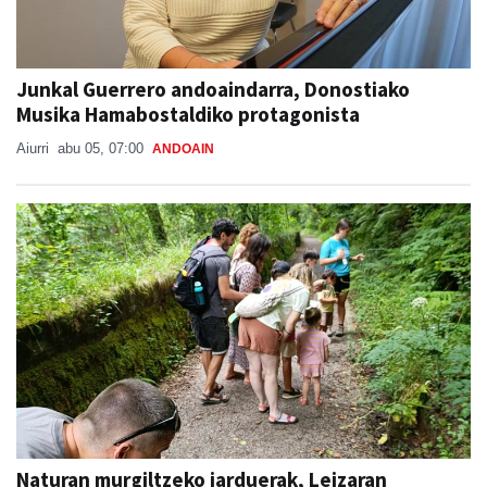
Junkal Guerrero andoaindarra, Donostiako
Musika Hamabostaldiko protagonista
Aiurri
abu 05, 07:00
ANDOAIN
Naturan murgiltzeko jarduerak, Leizaran