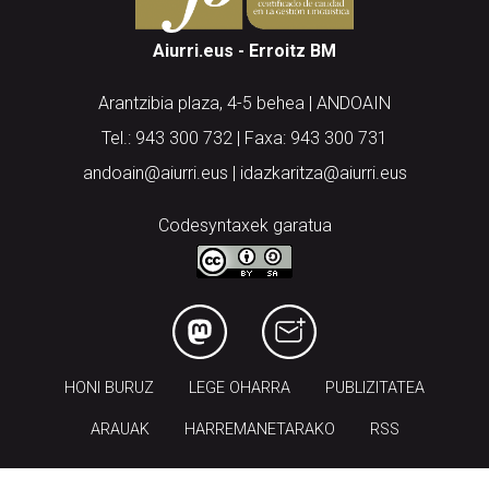
Aiurri.eus - Erroitz BM
Arantzibia plaza, 4-5 behea | ANDOAIN
Tel.: 943 300 732 | Faxa: 943 300 731
andoain@aiurri.eus | idazkaritza@aiurri.eus
Codesyntaxek garatua
HONI BURUZ
LEGE OHARRA
PUBLIZITATEA
ARAUAK
HARREMANETARAKO
RSS