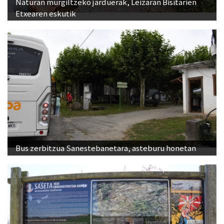
Naturan murgiltzeko jarduerak, Leizaran Bisitarien
Etxearen eskutik
Bus zerbitzua Sanestebanetara, asteburu honetan