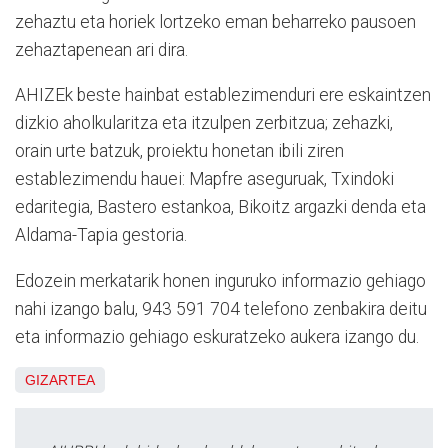
zehaztu eta horiek lortzeko eman beharreko pausoen
zehaztapenean ari dira.
AHIZEk beste hainbat establezimenduri ere eskaintzen
dizkio aholkularitza eta itzulpen zerbitzua; zehazki,
orain urte batzuk, proiektu honetan ibili ziren
establezimendu hauei: Mapfre aseguruak, Txindoki
edaritegia, Bastero estankoa, Bikoitz argazki denda eta
Aldama-Tapia gestoria.
Edozein merkatarik honen inguruko informazio gehiago
nahi izango balu, 943 591 704 telefono zenbakira deitu
eta informazio gehiago eskuratzeko aukera izango du.
GIZARTEA