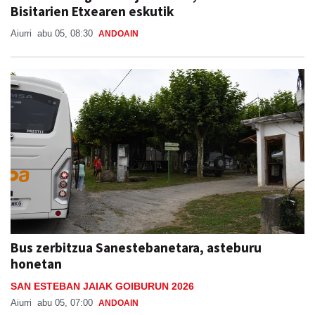
Bisitarien Etxearen eskutik
Aiurri
abu 05, 08:30
ANDOAIN
Bus zerbitzua Sanestebanetara, asteburu
honetan
SAN ESTEBAN JAIAK GOIBURUN 2026
Aiurri
abu 05, 07:00
ANDOAIN