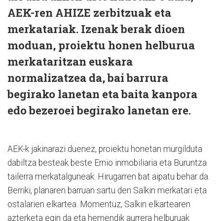
AEK-ren AHIZE zerbitzuak eta
merkatariak. Izenak berak dioen
moduan, proiektu honen helburua
merkataritzan euskara
normalizatzea da, bai barrura
begirako lanetan eta baita kanpora
edo bezeroei begirako lanetan ere.
AEK-k jakinarazi duenez, proiektu honetan murgilduta
dabiltza besteak beste Ernio inmobiliaria eta Buruntza
tailerra merkatalguneak. Hirugarren bat aipatu behar da.
Berriki, planaren barruan sartu den Salkin merkatari eta
ostalarien elkartea. Momentuz, Salkin elkartearen
azterketa egin da eta hemendik aurrera helburuak