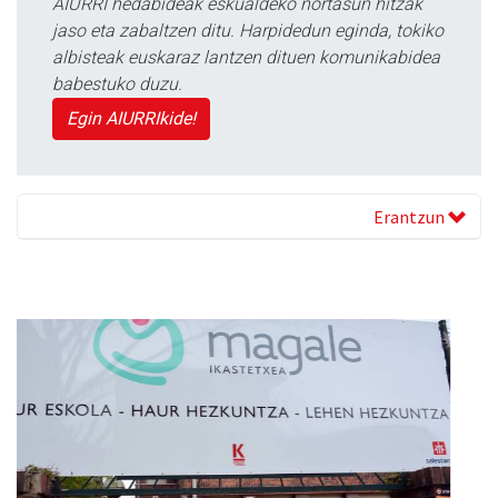
AIURRI hedabideak eskualdeko nortasun hitzak
jaso eta zabaltzen ditu. Harpidedun eginda, tokiko
albisteak euskaraz lantzen dituen komunikabidea
babestuko duzu.
Egin AIURRIkide!
Erantzun