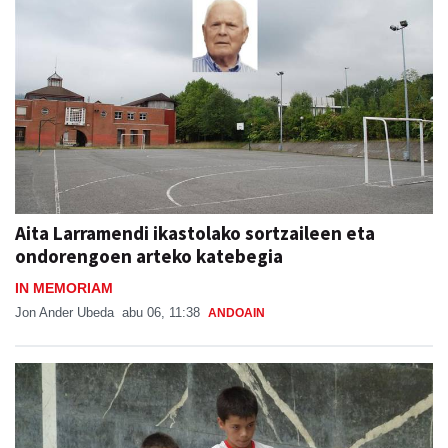
Aita Larramendi ikastolako sortzaileen eta
ondorengoen arteko katebegia
IN MEMORIAM
Jon Ander Ubeda
abu 06, 11:38
ANDOAIN