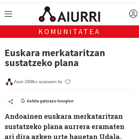
KOMUNITATEA
Euskara merkataritzan
sustatzeko plana
Aiurri
2008ko azaroaren 6a
Gehitu gaitzazu Googlen
Andoainen euskara merkataritzan
sustatzeko plana aurrera eramaten
ari dira azken urte hauetan Udala,