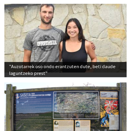
"Auzotarrek oso ondo erantzuten dute, beti daude
laguntzeko prest"