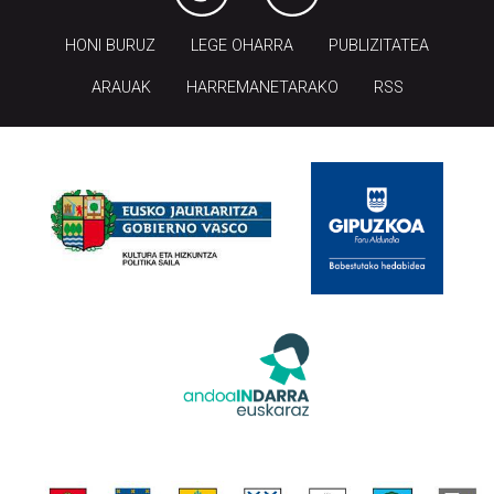
HONI BURUZ
LEGE OHARRA
PUBLIZITATEA
ARAUAK
HARREMANETARAKO
RSS