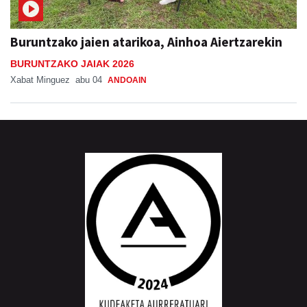
Buruntzako jaien atarikoa, Ainhoa Aiertzarekin
BURUNTZAKO JAIAK 2026
Xabat Minguez
abu 04
ANDOAIN