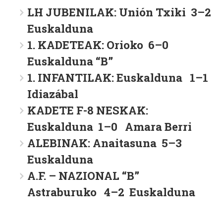
LH JUBENILAK: Unión Txiki 3–2
Euskalduna
1. KADETEAK: Orioko 6–0
Euskalduna “B”
1. INFANTILAK: Euskalduna 1–1
Idiazábal
KADETE F-8 NESKAK:
Euskalduna 1–0 Amara Berri
ALEBINAK: Anaitasuna 5–3
Euskalduna
A.F. – NAZIONAL “B”
Astraburuko 4–2 Euskalduna