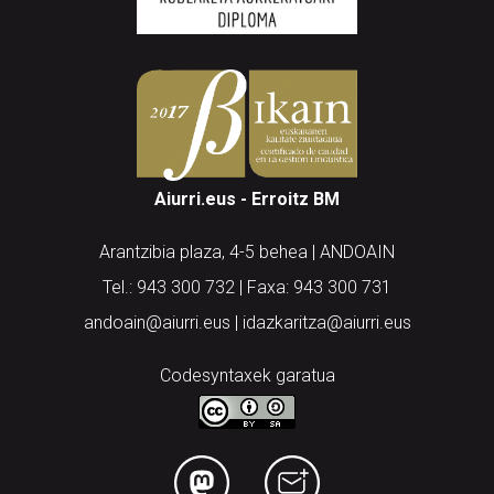
Aiurri.eus - Erroitz BM
Arantzibia plaza, 4-5 behea | ANDOAIN
Tel.: 943 300 732 | Faxa: 943 300 731
andoain@aiurri.eus | idazkaritza@aiurri.eus
Codesyntaxek garatua