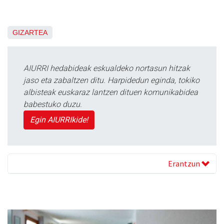
GIZARTEA
AIURRI hedabideak eskualdeko nortasun hitzak
jaso eta zabaltzen ditu. Harpidedun eginda, tokiko
albisteak euskaraz lantzen dituen komunikabidea
babestuko duzu.
Egin AIURRIkide!
Erantzun