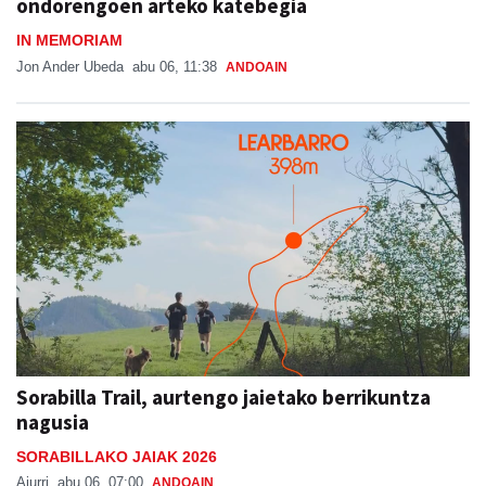
ondorengoen arteko katebegia
IN MEMORIAM
Jon Ander Ubeda
abu 06, 11:38
ANDOAIN
Sorabilla Trail, aurtengo jaietako berrikuntza
nagusia
SORABILLAKO JAIAK 2026
Aiurri
abu 06, 07:00
ANDOAIN