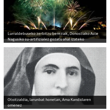
Lurraldebuseko zerbitzu bereziak, Donostiako Aste
Nagusiko su-artifizialez gozatu ahal izateko
Otoitzaldia, larunbat honetan, Ama Kandidaren
omenez