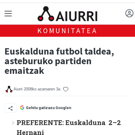
KOMUNITATEA
Euskalduna futbol taldea,
asteburuko partiden
emaitzak
Aiurri
2008ko azaroaren 3a
Gehitu gaitzazu Googlen
PREFERENTE: Euskalduna 2–2
Hernani