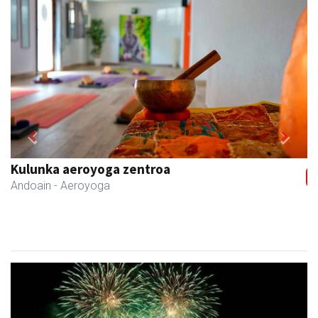
Previous
Next
Kulunka aeroyoga zentroa
Andoain
- Aeroyoga