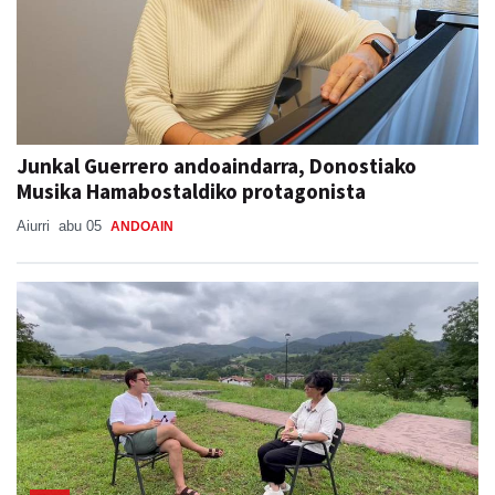
Junkal Guerrero andoaindarra, Donostiako
Musika Hamabostaldiko protagonista
Aiurri
abu 05
ANDOAIN