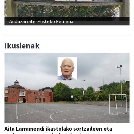
Andazarrate: Eusteko kemena
Ikusienak
Aita Larramendi ikastolako sortzaileen eta