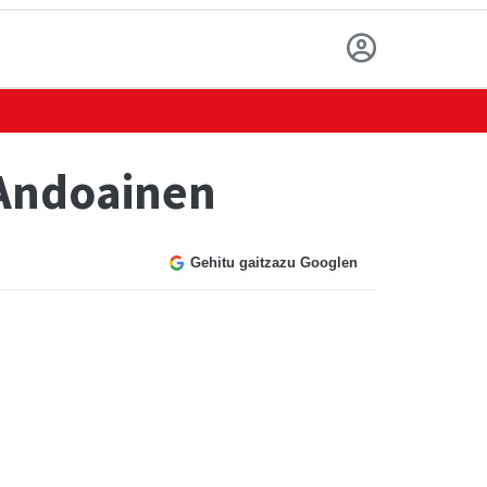
 Andoainen
Gehitu gaitzazu Googlen