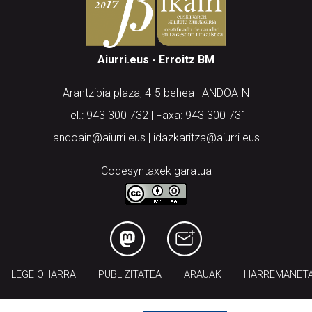
Aiurri.eus - Erroitz BM
Arantzibia plaza, 4-5 behea | ANDOAIN
Tel.: 943 300 732 | Faxa: 943 300 731
andoain@aiurri.eus | idazkaritza@aiurri.eus
Codesyntaxek garatua
LEGE OHARRA
PUBLIZITATEA
ARAUAK
HARREMANET