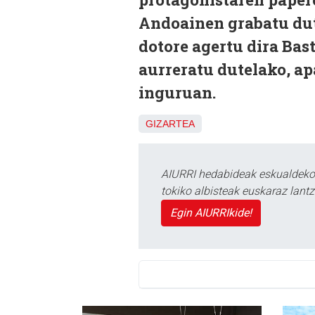
Andoainen grabatu dute
dotore agertu dira Bas
aurreratu dutelako, ap
inguruan.
GIZARTEA
AIURRI hedabideak eskualdeko n
tokiko albisteak euskaraz lan
Egin AIURRIkide!