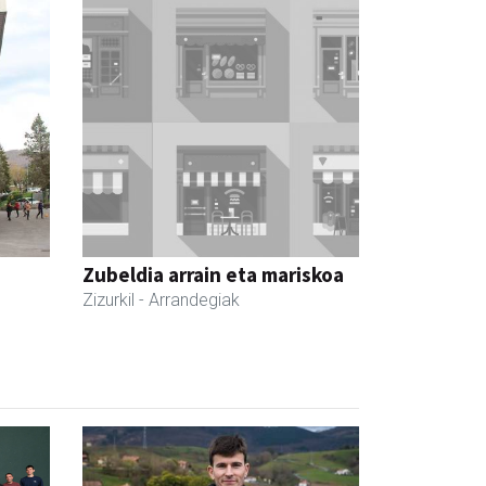
Zubeldia arrain eta mariskoa
Zizurkil
- Arrandegiak