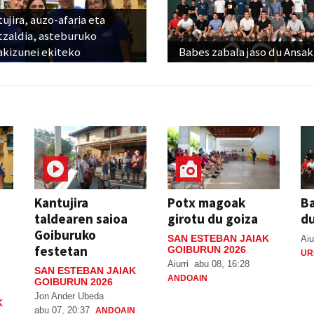
ujira, auzo-afaria eta
tzaldia, asteburuko
akizunei ekiteko
Babes zabala jaso du Ansak
Kantujira
Potx magoak
Ba
taldearen saioa
girotu du goiza
d
Goiburuko
SAN ESTEBAN JAIAK
Aiu
festetan
GOIBURUN 2026
UR
Aiurri
abu 08, 16:28
SAN ESTEBAN JAIAK
ANDOAIN
GOIBURUN 2026
Jon Ander Ubeda
K
abu 07, 20:37
ANDOAIN