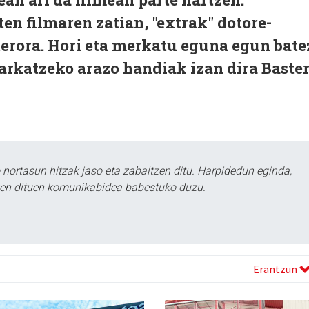
n filmaren zatian, "extrak" dotore-
terora. Hori eta merkatu eguna egun bate
arkatzeko arazo handiak izan dira Baste
ortasun hitzak jaso eta zabaltzen ditu. Harpidedun eginda,
tzen dituen komunikabidea babestuko duzu.
Erantzun