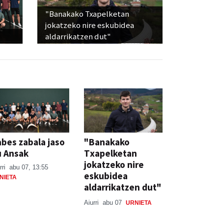
"Banakako Txapelketan
jokatzeko nire eskubidea
aldarrikatzen dut"
bes zabala jaso
"Banakako
u Ansak
Txapelketan
jokatzeko nire
rri
abu 07, 13:55
eskubidea
NIETA
aldarrikatzen dut"
Aiurri
abu 07
URNIETA