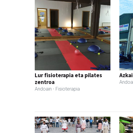
Lur fisioterapia eta pilates
Azka
zentroa
Andoa
Andoain
- Fisioterapia