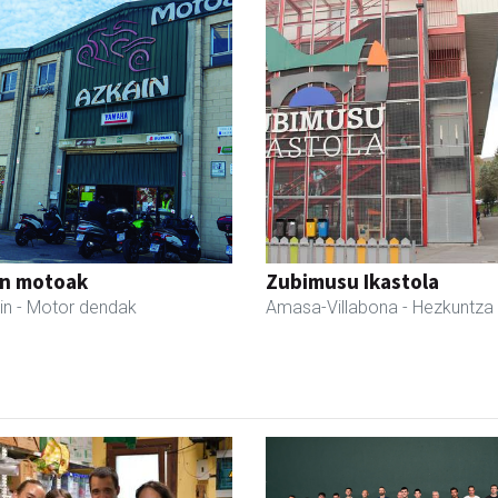
in motoak
Zubimusu Ikastola
in
- Motor dendak
Amasa-Villabona
- Hezkuntza