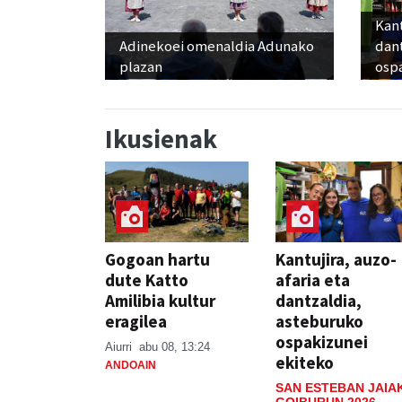
Kant
Adinekoei omenaldia Adunako
dan
plazan
osp
Ikusienak
Gogoan hartu
Kantujira, auzo-
dute Katto
afaria eta
Amilibia kultur
dantzaldia,
eragilea
asteburuko
ospakizunei
Aiurri
abu 08, 13:24
ekiteko
ANDOAIN
SAN ESTEBAN JAIA
GOIBURUN 2026