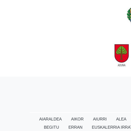
AIARALDEA
AIKOR
AIURRI
ALEA
BEGITU
ERRAN
EUSKALERRIA IRRA