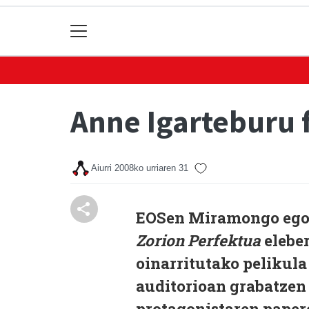
Anne Igarteburu 
Aiurri
2008ko urriaren 31
EOSen Miramongo egoi
Zorion Perfektua
eleber
oinarritutako pelikul
auditorioan grabatzen 
protagonistaren papere