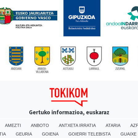
Gertuko informazioa, euskaraz
AMEZTI
ANBOTO
ANTXETA IRRATIA
ATARIA
AZP
TIA
GEURIA
GOIENA
GOIERRI TELEBISTA
GUAIXE