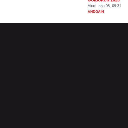
Aiurri
abu 08, 09:31
ANDOAIN