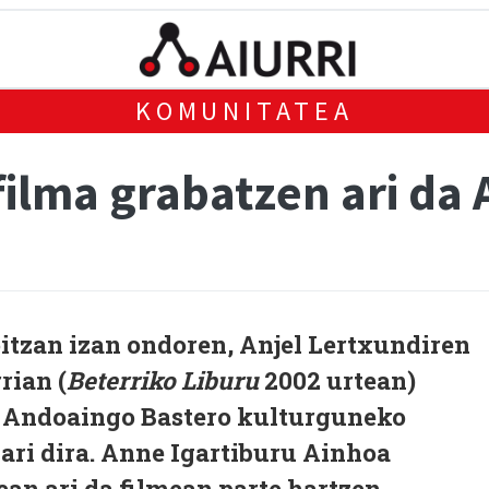
KOMUNITATEA
filma grabatzen ari da
tzan izan ondoren, Anjel Lertxundiren
rian (
Beterriko Liburu
2002 urtean)
a Andoaingo Bastero kulturguneko
ari dira. Anne Igartiburu Ainhoa
an ari da filmean parte hartzen.