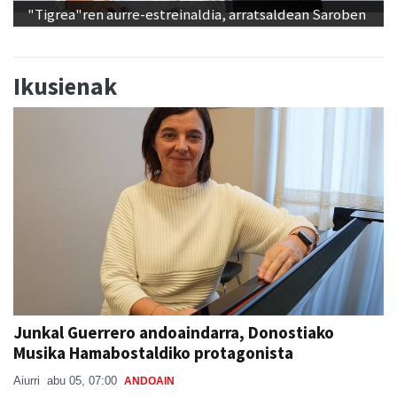
"Tigrea"ren aurre-estreinaldia, arratsaldean Saroben
Ikusienak
Junkal Guerrero andoaindarra, Donostiako
Musika Hamabostaldiko protagonista
Aiurri
abu 05, 07:00
ANDOAIN