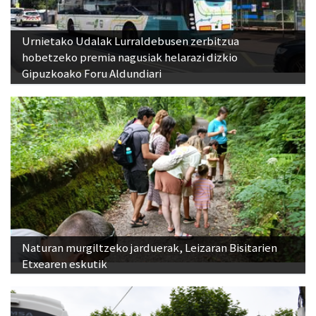
Urnietako Udalak Lurraldebusen zerbitzua
hobetzeko premia nagusiak helarazi dizkio
Gipuzkoako Foru Aldundiari
Naturan murgiltzeko jarduerak, Leizaran Bisitarien
Etxearen eskutik