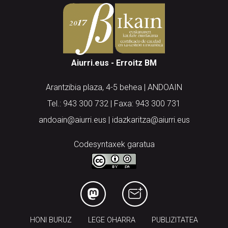
Aiurri.eus - Erroitz BM
Arantzibia plaza, 4-5 behea | ANDOAIN
Tel.: 943 300 732 | Faxa: 943 300 731
andoain@aiurri.eus | idazkaritza@aiurri.eus
Codesyntaxek garatua
HONI BURUZ
LEGE OHARRA
PUBLIZITATEA