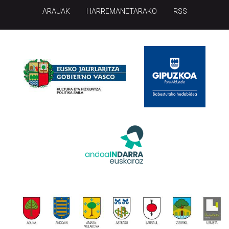
ARAUAK
HARREMANETARAKO
RSS