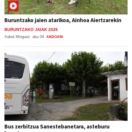
Buruntzako jaien atarikoa, Ainhoa Aiertzarekin
BURUNTZAKO JAIAK 2026
Xabat Minguez
abu 04
ANDOAIN
Bus zerbitzua Sanestebanetara, asteburu