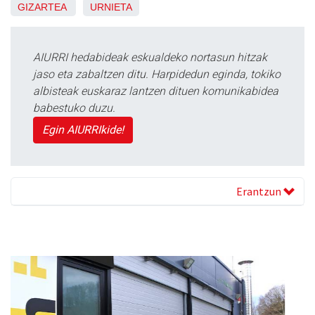
GIZARTEA
URNIETA
AIURRI hedabideak eskualdeko nortasun hitzak
jaso eta zabaltzen ditu. Harpidedun eginda, tokiko
albisteak euskaraz lantzen dituen komunikabidea
babestuko duzu.
Egin AIURRIkide!
Erantzun