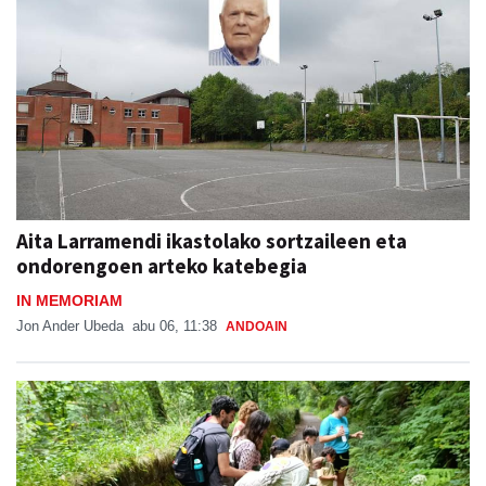
Aita Larramendi ikastolako sortzaileen eta
ondorengoen arteko katebegia
IN MEMORIAM
Jon Ander Ubeda
abu 06, 11:38
ANDOAIN