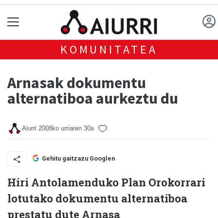
KOMUNITATEA
Arnasak dokumentu
alternatiboa aurkeztu du
Aiurri
2008ko urriaren 30a
Gehitu gaitzazu Googlen
Hiri Antolamenduko Plan Orokorrari
lotutako dokumentu alternatiboa
prestatu dute Arnasa