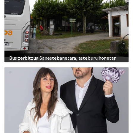
Bus zerbitzua Sanestebanetara, asteburu honetan