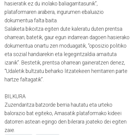
hasieratik ez du inolako baliagarritasunik”,
plataformaren arabera, ingurumen ebaluazio
dokumentua falta baita.
Salaketa bikoitza egiten dute kaleratu duten prentsa
oharrean; batetik, gaur egun indarrean dagoen hasierako
dokumentua onartu zen moduagatik, “oposizio politiko
eta sozial handiarekin eta legegintzaldia amaituta
izanik”. Bestetik, prentsa oharrean gaineratzen denez,
“Udaletik bultzatu beharko litzatekeen herritarren parte
hartze faltagatik”.
BILKURA
Zuzendaritza batzorde berria hautatu eta urteko
balorazio bat egiteko, Arnasatik plataformako kideei
datorren astean egingo den bilerara joateko dei egiten
zaie.