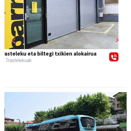
Previous
Next
Urnietako Udala
Urnieta
- Udaletxeak