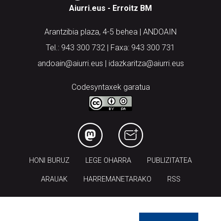
Aiurri.eus - Erroitz BM
Arantzibia plaza, 4-5 behea | ANDOAIN
Tel.: 943 300 732 | Faxa: 943 300 731
andoain@aiurri.eus | idazkaritza@aiurri.eus
Codesyntaxek garatua
HONI BURUZ
LEGE OHARRA
PUBLIZITATEA
ARAUAK
HARREMANETARAKO
RSS