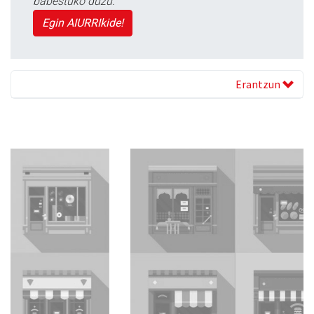
babestuko duzu.
Egin AIURRIkide!
Erantzun