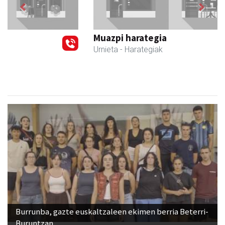
Previous
Next
Muazpi harategia
Urnieta
- Harategiak
Burrunba, gazte euskaltzaleen ekimen berria Beterri-
Buruntzan