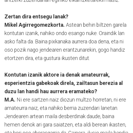
Zertan dira entsegu lanak?
Mikel Agirregomezkorta.
Astean behin biltzen garela
kontutan izanik, nahiko ondo esango nuke. Oraindik lan
asko falta da. Baina pixkanaka aurrera doa dena, eta ni
oso pozik nago jendearen erantzunarekin, gogo handiz
etortzen dira, eta gustura ikusten ditut.
Kontutan izanik aktore ia denak amateurrak,
esperientzia gabekoak direla, zailtasun berezia al
duzu lan handi hau aurrera eramateko?
M.A.
Ni ere sartzen naiz diozun multzo horretan, ni ere
amateurra naiz, eta nahiko berria zuzendari lanetan.
Jendearen artean maila desberdinak daude, baina
hemen denok ari gara saiatzen, eta aldi berean ikasten,
eta hori oso aberasgarria da. Gainera, ilusio maila handia