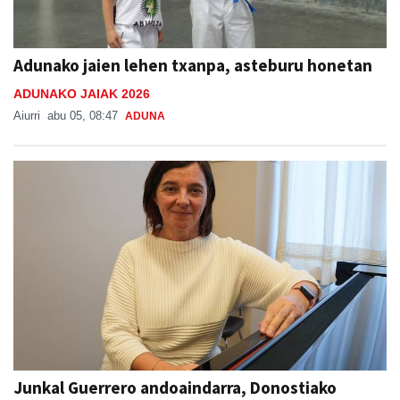
Adunako jaien lehen txanpa, asteburu honetan
ADUNAKO JAIAK 2026
Aiurri
abu 05, 08:47
ADUNA
Junkal Guerrero andoaindarra, Donostiako