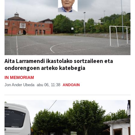
Aita Larramendi ikastolako sortzaileen eta
ondorengoen arteko katebegia
IN MEMORIAM
Jon Ander Ubeda
abu 06, 11:38
ANDOAIN