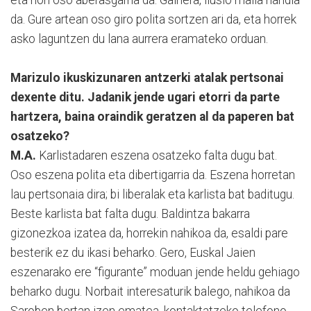
da. Gure artean oso giro polita sortzen ari da, eta horrek
asko laguntzen du lana aurrera eramateko orduan.
Marizulo ikuskizunaren antzerki atalak pertsonai
dexente ditu. Jadanik jende ugari etorri da parte
hartzera, baina oraindik geratzen al da paperen bat
osatzeko?
M.A.
Karlistadaren eszena osatzeko falta dugu bat.
Oso eszena polita eta dibertigarria da. Eszena horretan
lau pertsonaia dira; bi liberalak eta karlista bat baditugu.
Beste karlista bat falta dugu. Baldintza bakarra
gizonezkoa izatea da, horrekin nahikoa da, esaldi pare
besterik ez du ikasi beharko. Gero, Euskal Jaien
eszenarako ere “figurante” moduan jende heldu gehiago
beharko dugu. Norbait interesaturik balego, nahikoa da
Saroben bertan izen ematea, kontaktatzeko telefono