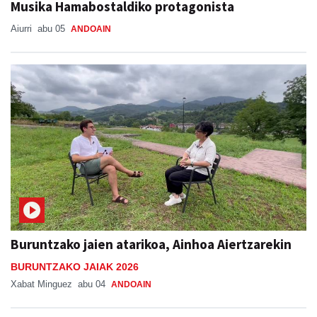
Musika Hamabostaldiko protagonista
Aiurri
abu 05
ANDOAIN
Buruntzako jaien atarikoa, Ainhoa Aiertzarekin
BURUNTZAKO JAIAK 2026
Xabat Minguez
abu 04
ANDOAIN