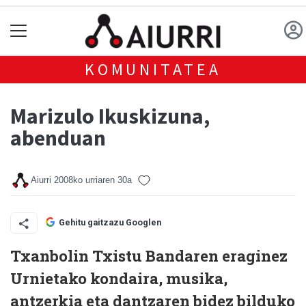
KOMUNITATEA
Marizulo Ikuskizuna,
abenduan
Aiurri
2008ko urriaren 30a
Gehitu gaitzazu Googlen
Txanbolin Txistu Bandaren eraginez
Urnietako kondaira, musika,
antzerkia eta dantzaren bidez bilduko