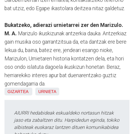
bat utziz, edo Egape ikastolara deitzea nitaz galdetuz.
Bukatzeko, adierazi urnietarrei zer den Marizulo.
M. A.
Marizulo ikuskizunak antzerkia dauka. Antzerkiaz
gain musika oso garrantzitsua da, eta dantzak ere bere
lekua du, baina, batez ere, jendeari esango nioke,
Marizulon, Urnietaren historia kontatzen dela, eta hori
oso ondo islatuta dagoela ikuskizun honetan. Beraz,
herriarekiko interes apur bat duenarentzako guztiz
gomendagarria da.
GIZARTEA
URNIETA
AIURRI hedabideak eskualdeko nortasun hitzak
jaso eta zabaltzen ditu. Harpidedun eginda, tokiko
albisteak euskaraz lantzen dituen komunikabidea