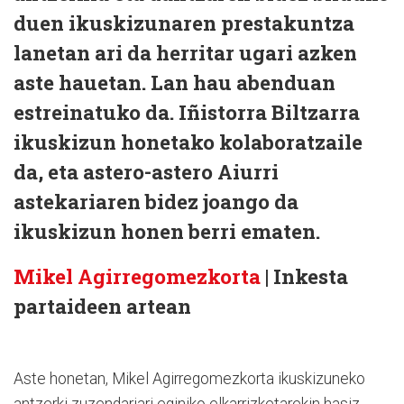
duen ikuskizunaren prestakuntza
lanetan ari da herritar ugari azken
aste hauetan. Lan hau abenduan
estreinatuko da. Iñistorra Biltzarra
ikuskizun honetako kolaboratzaile
da, eta astero-astero Aiurri
astekariaren bidez joango da
ikuskizun honen berri ematen.
Mikel Agirregomezkorta
| Inkesta
partaideen artean
Aste honetan, Mikel Agirregomezkorta ikuskizuneko
antzerki zuzendariari eginiko elkarrizketarekin hasiz.