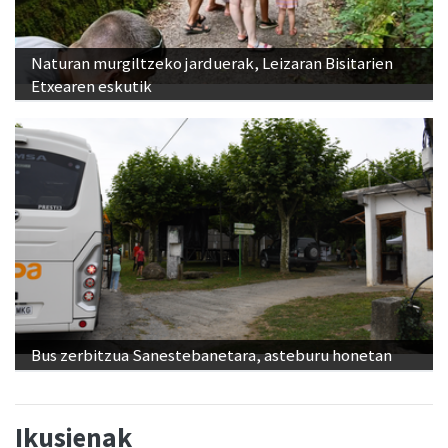
Naturan murgiltzeko jarduerak, Leizaran Bisitarien
Etxearen eskutik
Bus zerbitzua Sanestebanetara, asteburu honetan
Ikusienak