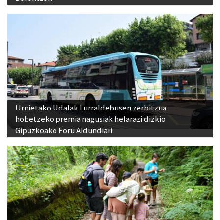
Urnietako Udalak Lurraldebusen zerbitzua
hobetzeko premia nagusiak helarazi dizkio
Gipuzkoako Foru Aldundiari