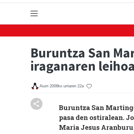
Buruntza San Mar
iraganaren leiho
Aiurri
2008ko urriaren 22a
Buruntza San Martingo 
pasa den ostiralean. J
Maria Jesus Aranburu 