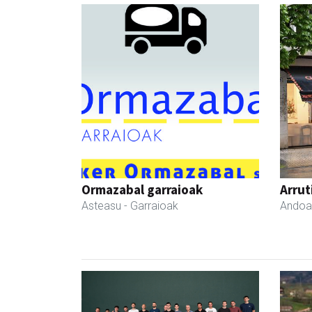
Ormazabal garraioak
Arrut
Asteasu
- Garraioak
Andoa