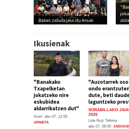
"Ba
jok
Babes zabala jaso du Ansak
alda
Ikusienak
"Banakako
"Auzotarrek oso
Txapelketan
ondo erantzute
jokatzeko nire
dute, beti daud
eskubidea
laguntzeko pres
aldarrikatzen dut"
SORABILLAKO JAIA
2026
Aiurri
abu 07, 12:00
Lide Ruiz Telleria
URNIETA
abu 07, 08:00
ANDOAI