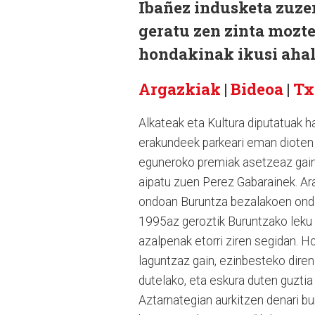
Ibañez indusketa zuz
geratu zen zinta mozt
hondakinak ikusi ahal
Argazkiak
|
Bideoa
|
Tx
Alkateak eta Kultura diputatuak h
erakundeek parkeari eman dioten
eguneroko premiak asetzeaz gain,
aipatu zuen Perez Gabarainek. Ara
ondoan Buruntza bezalakoen ondar
1995az geroztik Buruntzako leku 
azalpenak etorri ziren segidan. H
laguntzaz gain, ezinbesteko dire
dutelako, eta eskura duten guztia 
Aztarnategian aurkitzen denari bu