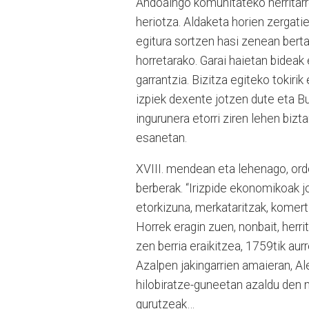
Andoaingo komunitateko herritarr
heriotza. Aldaketa horien zergati
egitura sortzen hasi zenean berta
horretarako. Garai haietan bideak
garrantzia. Bizitza egiteko tokiri
izpiek dexente jotzen dute eta B
ingurunera etorri ziren lehen bizt
esanetan.
XVIII. mendean eta lehenago, orde
berberak. “Irizpide ekonomikoak j
etorkizuna, merkataritzak, komert
Horrek eragin zuen, nonbait, herri
zen berria eraikitzea, 1759tik aurr
Azalpen jakingarrien amaieran, Ale
hilobiratze-guneetan azaldu den m
gurutzeak…