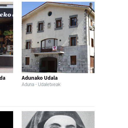
nda
Adunako Udala
Aduna
- Udaletxeak