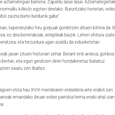
ezte aztarnategian barrena. Zapaldu lasai lasai. Aztarnategieta
 normalki, kilikolo egoten direlako. Buruntzako honetan, orde
bili zaiztezkete beldurrik gabe”.
an, lurperatutako hiru gorpuak gordetzen dituen bitrina da. B
ra; ez dira benetakoak, erreplikak baizik. Lehen ohitura izat
peratzea, eta hezurdura ugari azaldu da indusketetan.
seak jasan zituen historian zehar. Berant erdi arokoa, gotikoa
 bertan, eta egun geratzen diren hondakinetaz baliatuz
azten saiatu zen Ibañez.
oen eliza hau XVIII mendearen erdialdera arte erabili zen.
anoak emandako diruari esker parrokia herria eraiki ahal izan
na.