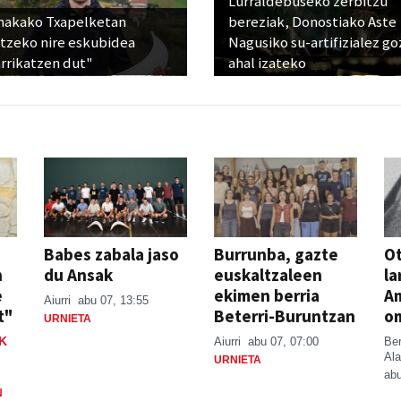
Lurraldebuseko zerbitzu
nakako Txapelketan
bereziak, Donostiako Aste
atzeko nire eskubidea
Nagusiko su-artifizialez g
rrikatzen dut"
ahal izateko
Babes zabala jaso
Burrunba, gazte
Ot
n
du Ansak
euskaltzaleen
la
e
ekimen berria
A
Aiurri
abu 07, 13:55
t"
Beterri-Buruntzan
o
URNIETA
K
Aiurri
abu 07, 07:00
Be
Ala
URNIETA
abu
N