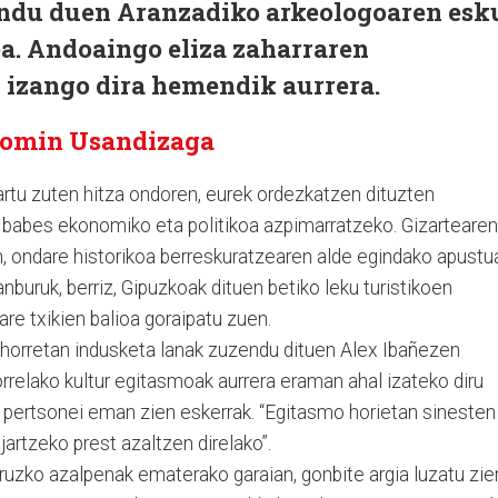
endu duen Aranzadiko arkeologoaren esk
ea. Andoaingo eliza zaharraren
 izango dira hemendik aurrera.
omin Usandizaga
artu zuten hitza ondoren, eurek ordezkatzen dituzten
 babes ekonomiko eta politikoa azpimarratzeko. Gizartearen
 ondare historikoa berreskuratzearen alde egindako apustu
nburuk, berriz, Gipuzkoak dituen betiko leku turistikoen
e txikien balioa goraipatu zuen.
horretan indusketa lanak zuzendu dituen Alex Ibañezen
orrelako kultur egitasmoak aurrera eraman ahal izateko diru
n pertsonei eman zien eskerrak. “Egitasmo horietan sinesten
jartzeko prest azaltzen direlako”.
ruzko azalpenak ematerako garaian, gonbite argia luzatu zie