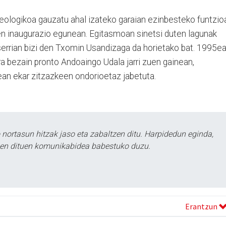
eologikoa gauzatu ahal izateko garaian ezinbesteko funtzio
en inaugurazio egunean. Egitasmoan sinetsi duten lagunak
serrian bizi den Txomin Usandizaga da horietako bat. 1995ea
ra bezain pronto Andoaingo Udala jarri zuen gainean,
nean ekar zitzazkeen ondorioetaz jabetuta.
ortasun hitzak jaso eta zabaltzen ditu. Harpidedun eginda,
tzen dituen komunikabidea babestuko duzu.
Erantzun