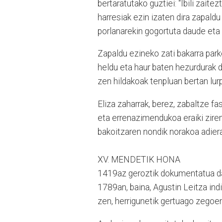
bertaratutako guztiei: “Ibili zait
harresiak ezin izaten dira zapaldu
porlanarekin gogortuta daude eta i
Zapaldu ezineko zati bakarra parke
heldu eta haur baten hezurdurak di
zen hildakoak tenpluan bertan lur
Eliza zaharrak, berez, zabaltze fa
eta errenazimendukoa eraiki ziren
bakoitzaren nondik norakoa adier
XV. MENDETIK HONA
1419az geroztik dokumentatua dag
1789an, baina, Agustin Leitza indi
zen, herrigunetik gertuago zegoe