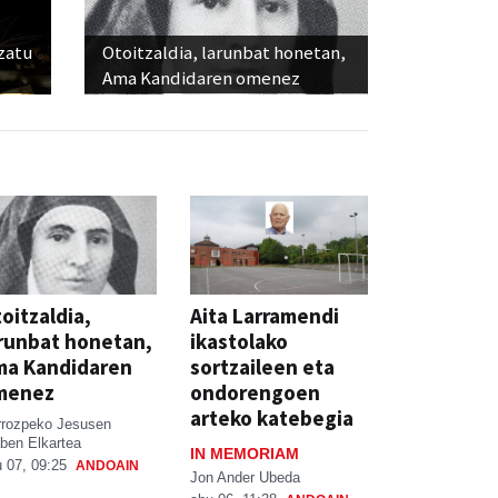
ozatu
Otoitzaldia, larunbat honetan,
Ama Kandidaren omenez
oitzaldia,
Aita Larramendi
runbat honetan,
ikastolako
ma Kandidaren
sortzaileen eta
menez
ondorengoen
arteko katebegia
rrozpeko Jesusen
ben Elkartea
IN MEMORIAM
 07, 09:25
ANDOAIN
Jon Ander Ubeda