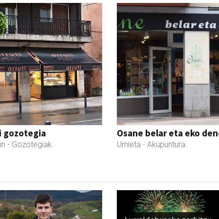
i gozotegia
Osane belar eta eko de
in
- Gozotegiak
Urnieta
- Akupuntura