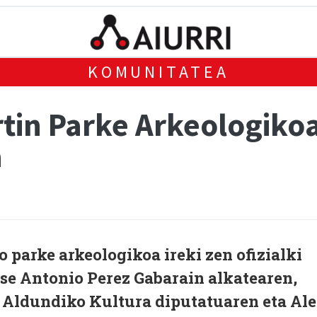
KOMUNITATEA
tin Parke Arkeologiko
a
parke arkeologikoa ireki zen ofizialki
ose Antonio Perez Gabarain alkatearen,
Aldundiko Kultura diputatuaren eta Al