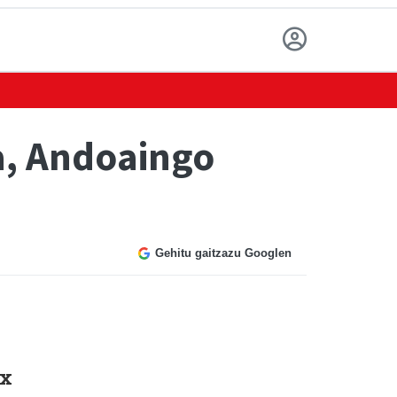
a, Andoaingo
Gehitu gaitzazu Googlen
ex