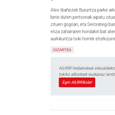
Alex Ibañezek Buruntza parke ark
bete duten pertsonak aipatu zitu
zituen gogoan, eta Serorategi ba
eliza zaharraren hondakin bat ate
aurkikuntza txiki horrek etorkizu
GIZARTEA
AIURRI hedabideak eskualdeko n
tokiko albisteak euskaraz lan
Egin AIURRIkide!