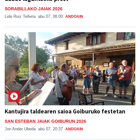
SORABILLAKO JAIAK 2026
Lide Ruiz Telleria
abu 07, 08:00
ANDOAIN
Kantujira taldearen saioa Goiburuko festetan
SAN ESTEBAN JAIAK GOIBURUN 2026
Jon Ander Ubeda
abu 07, 20:37
ANDOAIN