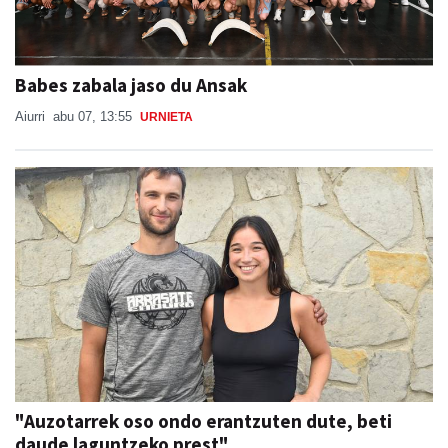
Babes zabala jaso du Ansak
Aiurri
abu 07, 13:55
URNIETA
"Auzotarrek oso ondo erantzuten dute, beti
daude laguntzeko prest"