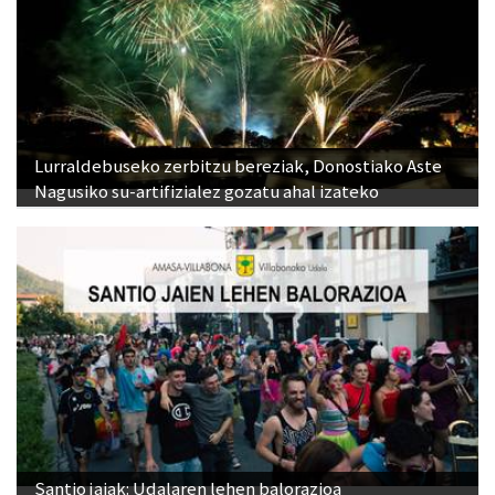
Lurraldebuseko zerbitzu bereziak, Donostiako Aste
Nagusiko su-artifizialez gozatu ahal izateko
Santio jaiak: Udalaren lehen balorazioa