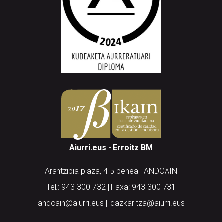
Aiurri.eus - Erroitz BM
Arantzibia plaza, 4-5 behea | ANDOAIN
Tel.: 943 300 732 | Faxa: 943 300 731
andoain@aiurri.eus | idazkaritza@aiurri.eus