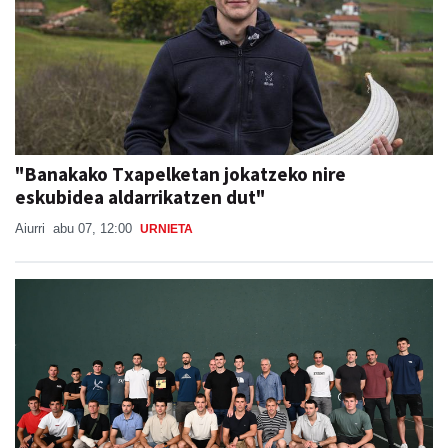
"Banakako Txapelketan jokatzeko nire
eskubidea aldarrikatzen dut"
Aiurri
abu 07, 12:00
URNIETA