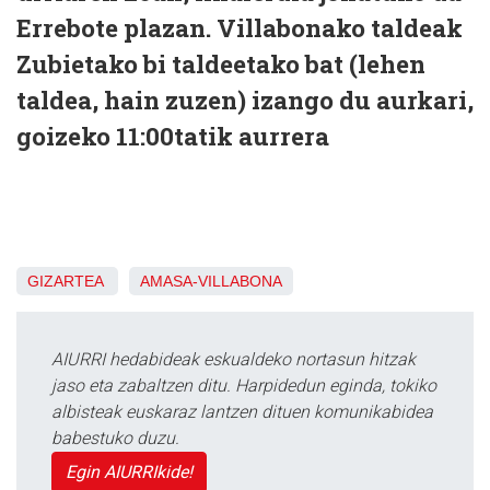
Errebote plazan. Villabonako taldeak
Zubietako bi taldeetako bat (lehen
taldea, hain zuzen) izango du aurkari,
goizeko 11:00tatik aurrera
GIZARTEA
AMASA-VILLABONA
AIURRI hedabideak eskualdeko nortasun hitzak
jaso eta zabaltzen ditu. Harpidedun eginda, tokiko
albisteak euskaraz lantzen dituen komunikabidea
babestuko duzu.
Egin AIURRIkide!