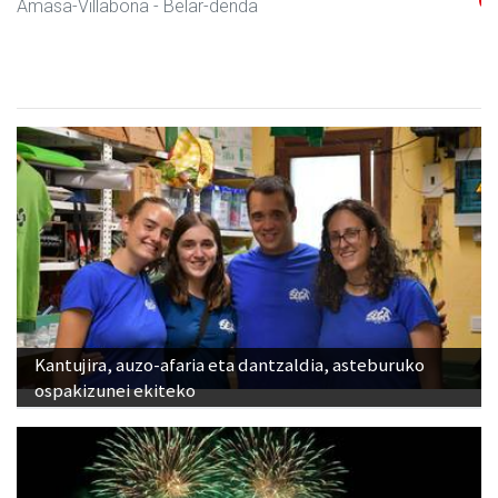
Amasa-Villabona
- Hezkuntza
Kantujira, auzo-afaria eta dantzaldia, asteburuko
ospakizunei ekiteko