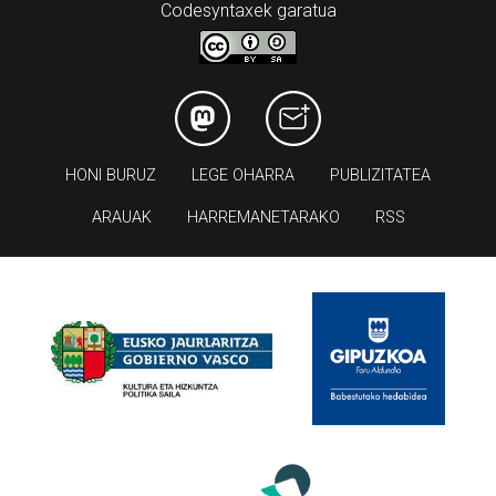
Codesyntaxek garatua
HONI BURUZ
LEGE OHARRA
PUBLIZITATEA
ARAUAK
HARREMANETARAKO
RSS