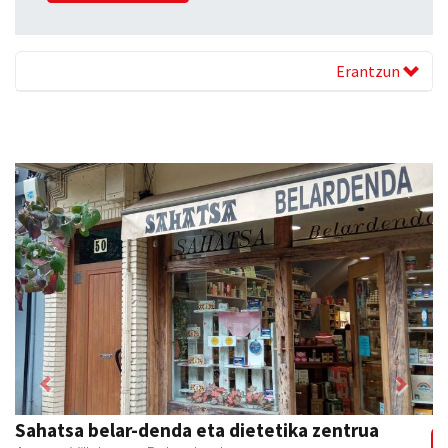
Erantzun
Previous
Next
Zubimusu Ikastola