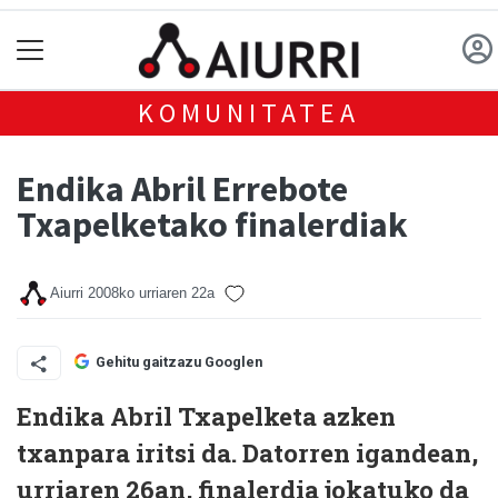
KOMUNITATEA
Endika Abril Errebote
Txapelketako finalerdiak
Aiurri
2008ko urriaren 22a
Gehitu gaitzazu Googlen
Endika Abril Txapelketa azken
txanpara iritsi da. Datorren igandean,
urriaren 26an, finalerdia jokatuko da