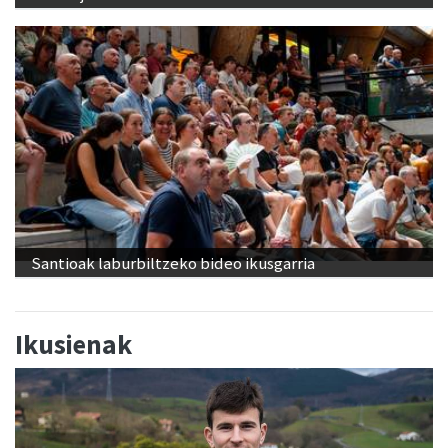
Santioak laburbiltzeko bideo ikusgarria
Ikusienak