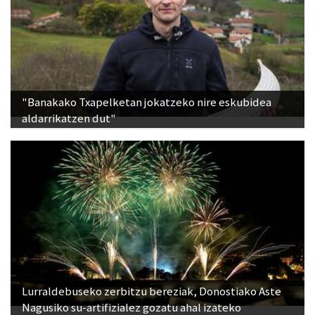
"Banakako Txapelketan jokatzeko nire eskubidea
aldarrikatzen dut"
Lurraldebuseko zerbitzu bereziak, Donostiako Aste
Nagusiko su-artifizialez gozatu ahal izateko