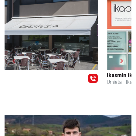
Previous
Next
Ikasmin ikasketa zentroa
Urnieta
- Ikasketa zentroak