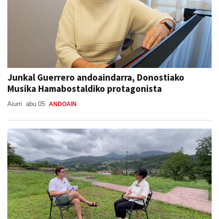
Junkal Guerrero andoaindarra, Donostiako
Musika Hamabostaldiko protagonista
Aiurri
abu 05
ANDOAIN