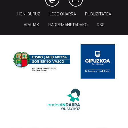
HONI BURUZ
LEGE OHARRA
PUBLIZITATEA
ARAUAK
HARREMANETARAKO
RSS