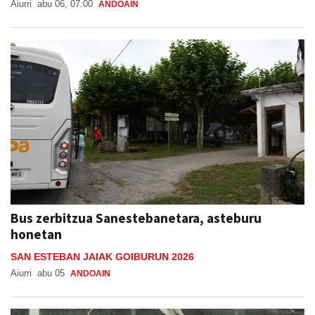
Aiurri
abu 06, 07:00
ANDOAIN
Bus zerbitzua Sanestebanetara, asteburu
honetan
SAN ESTEBAN JAIAK GOIBURUN 2026
Aiurri
abu 05
ANDOAIN