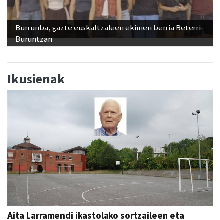
Burrunba, gazte euskaltzaleen ekimen berria Beterri-
Buruntzan
Ikusienak
Aita Larramendi ikastolako sortzaileen eta