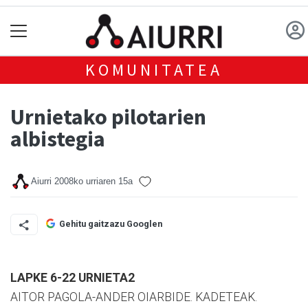
KOMUNITATEA
Urnietako pilotarien
albistegia
Aiurri
2008ko urriaren 15a
Gehitu gaitzazu Googlen
LAPKE 6-22 URNIETA2
AITOR PAGOLA-ANDER OIARBIDE. KADETEAK.