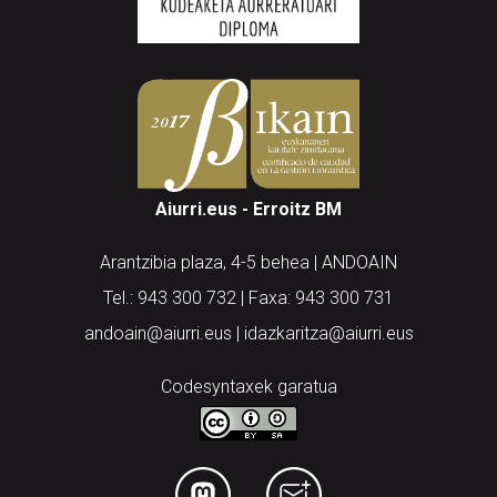
Aiurri.eus - Erroitz BM
Arantzibia plaza, 4-5 behea | ANDOAIN
Tel.: 943 300 732 | Faxa: 943 300 731
andoain@aiurri.eus | idazkaritza@aiurri.eus
Codesyntaxek garatua