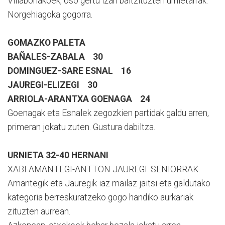
Villabonakoek, oso gertu izan baitzituzten urnietarrak.
Norgehiagoka gogorra.
GOMAZKO PALETA
BAÑALES-ZABALA 30
DOMINGUEZ-SARE ESNAL 16
JAUREGI-ELIZEGI 30
ARRIOLA-ARANTXA GOENAGA 24
Goenagak eta Esnalek zegozkien partidak galdu arren,
primeran jokatu zuten. Gustura dabiltza.
URNIETA 32-40 HERNANI
XABI AMANTEGI-ANTTON JAUREGI. SENIORRAK.
Amantegik eta Jauregik iaz mailaz jaitsi eta galdutako
kategoria berreskuratzeko gogo handiko aurkariak
zituzten aurrean.