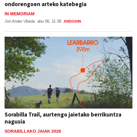
ondorengoen arteko katebegia
IN MEMORIAM
Jon Ander Ubeda
abu 06, 11:38
ANDOAIN
Sorabilla Trail, aurtengo jaietako berrikuntza
nagusia
SORABILLAKO JAIAK 2026