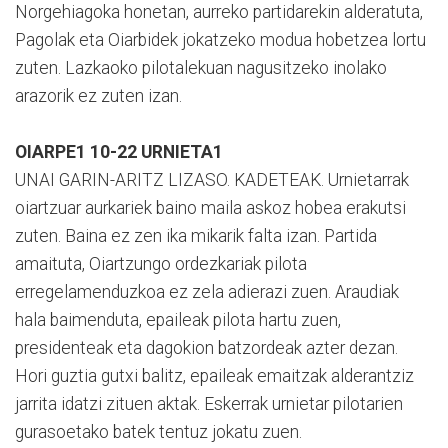
Norgehiagoka honetan, aurreko partidarekin alderatuta,
Pagolak eta Oiarbidek jokatzeko modua hobetzea lortu
zuten. Lazkaoko pilotalekuan nagusitzeko inolako
arazorik ez zuten izan.
OIARPE1 10-22 URNIETA1
UNAI GARIN-ARITZ LIZASO. KADETEAK. Urnietarrak
oiartzuar aurkariek baino maila askoz hobea erakutsi
zuten. Baina ez zen ika mikarik falta izan. Partida
amaituta, Oiartzungo ordezkariak pilota
erregelamenduzkoa ez zela adierazi zuen. Araudiak
hala baimenduta, epaileak pilota hartu zuen,
presidenteak eta dagokion batzordeak azter dezan.
Hori guztia gutxi balitz, epaileak emaitzak alderantziz
jarrita idatzi zituen aktak. Eskerrak urnietar pilotarien
gurasoetako batek tentuz jokatu zuen.