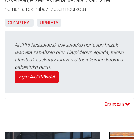
Azkenean, etxekoek behar bezala jokatu arren,
hernaniarrek irabazi zuten neurketa.
GIZARTEA
URNIETA
AIURRI hedabideak eskualdeko nortasun hitzak
jaso eta zabaltzen ditu. Harpidedun eginda, tokiko
albisteak euskaraz lantzen dituen komunikabidea
babestuko duzu.
Egin AIURRIkide!
Erantzun