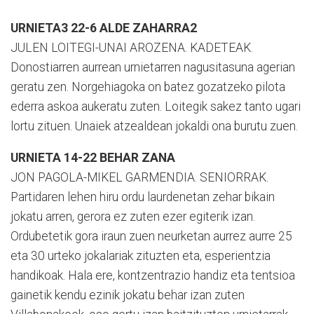
URNIETA3 22-6 ALDE ZAHARRA2
JULEN LOITEGI-UNAI AROZENA. KADETEAK.
Donostiarren aurrean urnietarren nagusitasuna agerian
geratu zen. Norgehiagoka on batez gozatzeko pilota
ederra askoa aukeratu zuten. Loitegik sakez tanto ugari
lortu zituen. Unaiek atzealdean jokaldi ona burutu zuen.
URNIETA 14-22 BEHAR ZANA
JON PAGOLA-MIKEL GARMENDIA. SENIORRAK.
Partidaren lehen hiru ordu laurdenetan zehar bikain
jokatu arren, gerora ez zuten ezer egiterik izan.
Ordubetetik gora iraun zuen neurketan aurrez aurre 25
eta 30 urteko jokalariak zituzten eta, esperientzia
handikoak. Hala ere, kontzentrazio handiz eta tentsioa
gainetik kendu ezinik jokatu behar izan zuten