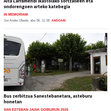
IN MEMORIAM
Jon Ander Ubeda
abu 06, 11:38
ANDOAIN
Bus zerbitzua Sanestebanetara, asteburu
honetan
SAN ESTEBAN JAIAK GOIBURUN 2026
Aiurri
abu 05, 07:00
ANDOAIN