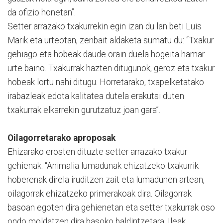
da ofizio honetan”.
Setter arrazako txakurrekin egin izan du lan beti Luis
Marik eta urteotan, zenbait aldaketa sumatu du: “Txakur
gehiago eta hobeak daude orain duela hogeita hamar
urte baino. Txakurrak hazten ditugunok, geroz eta txakur
hobeak lortu nahi ditugu. Horretarako, txapelketatako
irabazleak edota kalitatea dutela erakutsi duten
txakurrak elkarrekin gurutzatuz joan gara”.
Oilagorretarako aproposak
Ehizarako erosten dituzte setter arrazako txakur
gehienak: “Animalia lumadunak ehizatzeko txakurrik
hoberenak direla iruditzen zait eta lumadunen artean,
oilagorrak ehizatzeko primerakoak dira. Oilagorrak
basoan egoten dira gehienetan eta setter txakurrak oso
ondo moldatzen dira basoko baldintzetara. Ileak