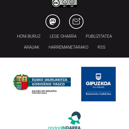
HONI BURUZ
LEGE OHARRA
PUBLIZITATEA
ARAUAK
HARREMANETARAKO
RSS