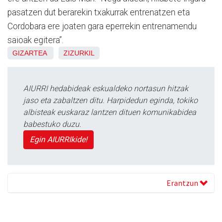
pasatzen dut berarekin txakurrak entrenatzen eta
Cordobara ere joaten gara eperrekin entrenamendu
saioak egitera”.
GIZARTEA
ZIZURKIL
AIURRI hedabideak eskualdeko nortasun hitzak
jaso eta zabaltzen ditu. Harpidedun eginda, tokiko
albisteak euskaraz lantzen dituen komunikabidea
babestuko duzu.
Egin AIURRIkide!
Erantzun