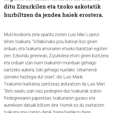
ditu Zizurkilen eta txoko askotatik
hurbiltzen da jendea haiek erostera.
Mutil koskorra zela oparitu zioten Luis Mari Lopezi
lehen txakurra. “Villabonako pisu batean bizi ginen
orduan, eta txakurra amonaren etxeko baratzan egoten
zen. Ezkondu ginenean, Zizurkilera etorri ginen bizitzera
eta orduan izan nuen txakurren munduan gehiago
sartzeko aukera, toki gehiago nuelako. Urkamendi
izeneko haztegia dut orain”, dio Luis Marik.
Txakurren kalitatea zaintzeaz arduratzen da Luis Mari:
“Beti saiatu izan naiz pedegree-dun txakurrak izaten.
Pedegreearen paperetan, txakurraren guraso eta
aurrekoen datuak biltzen dira. Horrek ez du ziurtatzen
txakurra ona izango denik, baina badakizu bere