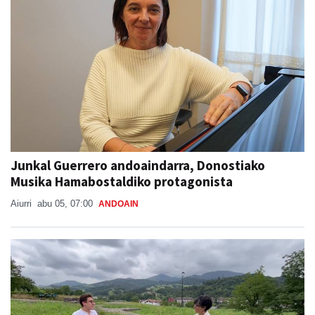
Junkal Guerrero andoaindarra, Donostiako
Musika Hamabostaldiko protagonista
Aiurri
abu 05, 07:00
ANDOAIN