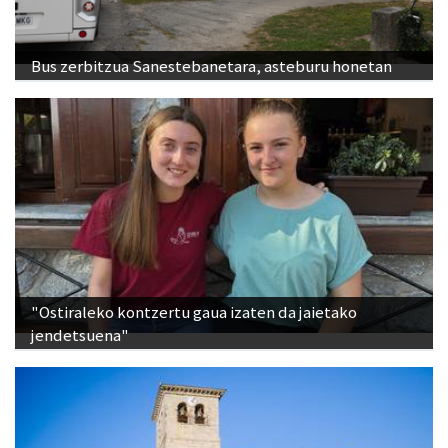
Bus zerbitzua Sanestebanetara, asteburu honetan
"Ostiraleko kontzertu gaua izaten da jaietako
jendetsuena"