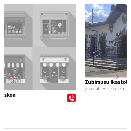
Previous
Next
Zubimusu Ikastola
Zizurkil
- Hezkuntza