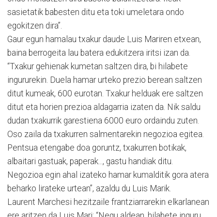
sasietatik babesten ditu eta toki umeletara ondo
egokitzen dira”.
Gaur egun hamalau txakur daude Luis Mariren etxean,
baina berrogeita lau batera edukitzera iritsi izan da.
“Txakur gehienak kumetan saltzen dira, bi hilabete
ingururekin. Duela hamar urteko prezio berean saltzen
ditut kumeak, 600 eurotan. Txakur helduak ere saltzen
ditut eta horien prezioa aldagarria izaten da. Nik saldu
dudan txakurrik garestiena 6000 euro ordaindu zuten.
Oso zaila da txakurren salmentarekin negozioa egitea.
Pentsua etengabe doa goruntz, txakurren botikak,
albaitari gastuak, paperak..., gastu handiak ditu.
Negozioa egin ahal izateko hamar kumalditik gora atera
beharko lirateke urtean”, azaldu du Luis Marik.
Laurent Marchesi hezitzaile frantziarrarekin elkarlanean
ere aritzen da Luis Mari: “Negu aldean, hilabete inguru