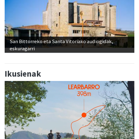
San Bittorreko eta Santa Vitoriako audiogidak,
eskuragarri
Ikusienak