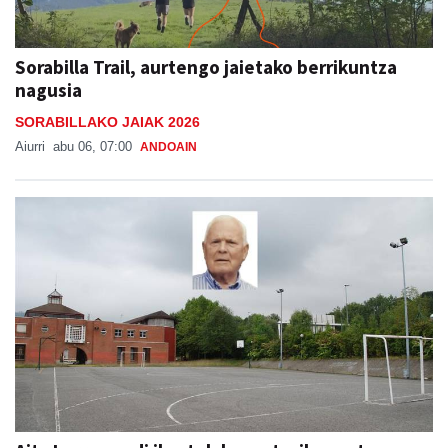
Sorabilla Trail, aurtengo jaietako berrikuntza
nagusia
SORABILLAKO JAIAK 2026
Aiurri
abu 06, 07:00
ANDOAIN
Aita Larramendi ikastolako sortzaileen eta
ondorengoen arteko katebegia