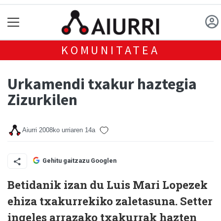
KOMUNITATEA
Urkamendi txakur haztegia
Zizurkilen
Aiurri
2008ko urriaren 14a
Gehitu gaitzazu Googlen
Betidanik izan du Luis Mari Lopezek
ehiza txakurrekiko zaletasuna. Setter
ingeles arrazako txakurrak hazten