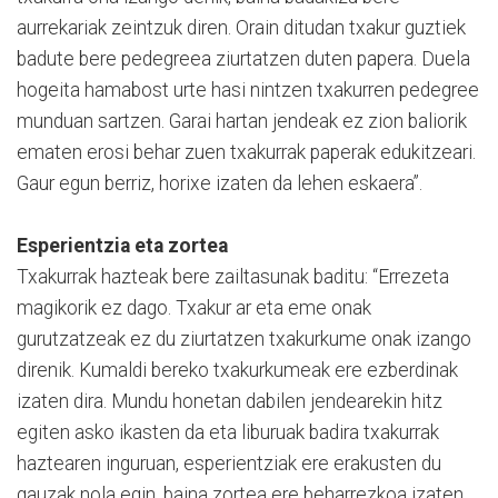
aurrekariak zeintzuk diren. Orain ditudan txakur guztiek
badute bere pedegreea ziurtatzen duten papera. Duela
hogeita hamabost urte hasi nintzen txakurren pedegree
munduan sartzen. Garai hartan jendeak ez zion baliorik
ematen erosi behar zuen txakurrak paperak edukitzeari.
Gaur egun berriz, horixe izaten da lehen eskaera”.
Esperientzia eta zortea
Txakurrak hazteak bere zailtasunak baditu: “Errezeta
magikorik ez dago. Txakur ar eta eme onak
gurutzatzeak ez du ziurtatzen txakurkume onak izango
direnik. Kumaldi bereko txakurkumeak ere ezberdinak
izaten dira. Mundu honetan dabilen jendearekin hitz
egiten asko ikasten da eta liburuak badira txakurrak
haztearen inguruan, esperientziak ere erakusten du
gauzak nola egin, baina zortea ere beharrezkoa izaten