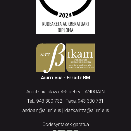
Aiurri.eus - Erroitz BM
Arantzibia plaza, 4-5 behea | ANDOAIN
Tel.: 943 300 732 | Faxa: 943 300 731
andoain@aiurri.eus | idazkaritza@aiurri.eus
Codesyntaxek garatua