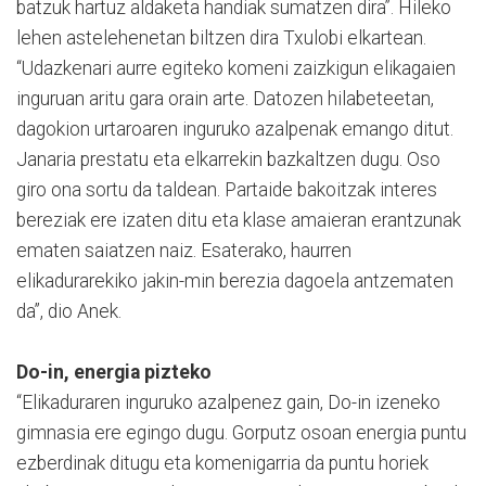
batzuk hartuz aldaketa handiak sumatzen dira”. Hileko
lehen astelehenetan biltzen dira Txulobi elkartean.
“Udazkenari aurre egiteko komeni zaizkigun elikagaien
inguruan aritu gara orain arte. Datozen hilabeteetan,
dagokion urtaroaren inguruko azalpenak emango ditut.
Janaria prestatu eta elkarrekin bazkaltzen dugu. Oso
giro ona sortu da taldean. Partaide bakoitzak interes
bereziak ere izaten ditu eta klase amaieran erantzunak
ematen saiatzen naiz. Esaterako, haurren
elikadurarekiko jakin-min berezia dagoela antzematen
da”, dio Anek.
Do-in, energia pizteko
“Elikaduraren inguruko azalpenez gain, Do-in izeneko
gimnasia ere egingo dugu. Gorputz osoan energia puntu
ezberdinak ditugu eta komenigarria da puntu horiek