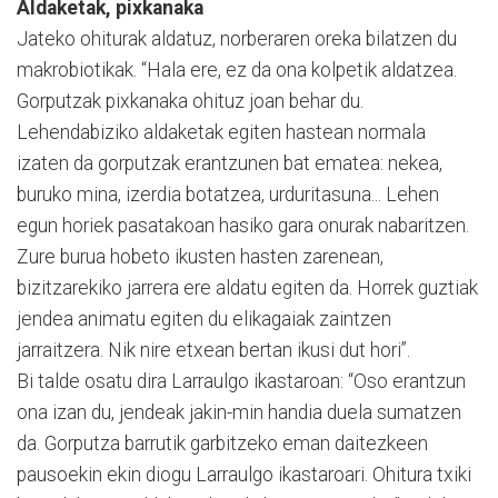
Aldaketak, pixkanaka
Jateko ohiturak aldatuz, norberaren oreka bilatzen du
makrobiotikak. “Hala ere, ez da ona kolpetik aldatzea.
Gorputzak pixkanaka ohituz joan behar du.
Lehendabiziko aldaketak egiten hastean normala
izaten da gorputzak erantzunen bat ematea: nekea,
buruko mina, izerdia botatzea, urduritasuna... Lehen
egun horiek pasatakoan hasiko gara onurak nabaritzen.
Zure burua hobeto ikusten hasten zarenean,
bizitzarekiko jarrera ere aldatu egiten da. Horrek guztiak
jendea animatu egiten du elikagaiak zaintzen
jarraitzera. Nik nire etxean bertan ikusi dut hori”.
Bi talde osatu dira Larraulgo ikastaroan: “Oso erantzun
ona izan du, jendeak jakin-min handia duela sumatzen
da. Gorputza barrutik garbitzeko eman daitezkeen
pausoekin ekin diogu Larraulgo ikastaroari. Ohitura txiki