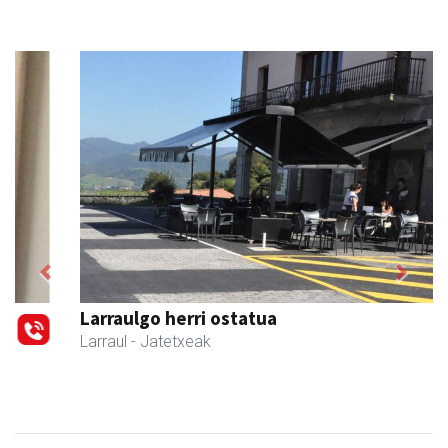
Previous
Next
Larraulgo herri ostatua
Larraul
- Jatetxeak