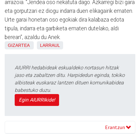
arrazoia. “Jendea oso nekatuta dago. Azkarregi bizi gara
eta gorputzari ez diogu indarra duen elikagairik ematen.
Urte garai honetan oso egokiak dira kalabaza edota
tipula, indarra eta garbiketa ematen dutelako, aldi
berean”, azaldu du Anek.
GIZARTEA
LARRAUL
AIURRI hedabideak eskualdeko nortasun hitzak
jaso eta zabaltzen ditu. Harpidedun eginda, tokiko
albisteak euskaraz lantzen dituen komunikabidea
babestuko duzu.
Egin AIURRIkide!
Erantzun