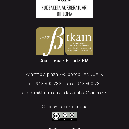
Aiurri.eus - Erroitz BM
Arantzibia plaza, 4-5 behea | ANDOAIN
Tel.: 943 300 732 | Faxa: 943 300 731
andoain@aiurri.eus | idazkaritza@aiurri.eus
Codesyntaxek garatua