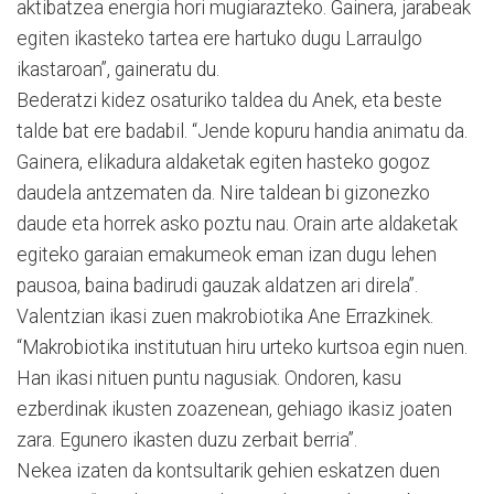
aktibatzea energia hori mugiarazteko. Gainera, jarabeak
egiten ikasteko tartea ere hartuko dugu Larraulgo
ikastaroan”, gaineratu du.
Bederatzi kidez osaturiko taldea du Anek, eta beste
talde bat ere badabil. “Jende kopuru handia animatu da.
Gainera, elikadura aldaketak egiten hasteko gogoz
daudela antzematen da. Nire taldean bi gizonezko
daude eta horrek asko poztu nau. Orain arte aldaketak
egiteko garaian emakumeok eman izan dugu lehen
pausoa, baina badirudi gauzak aldatzen ari direla”.
Valentzian ikasi zuen makrobiotika Ane Errazkinek.
“Makrobiotika institutuan hiru urteko kurtsoa egin nuen.
Han ikasi nituen puntu nagusiak. Ondoren, kasu
ezberdinak ikusten zoazenean, gehiago ikasiz joaten
zara. Egunero ikasten duzu zerbait berria”.
Nekea izaten da kontsultarik gehien eskatzen duen