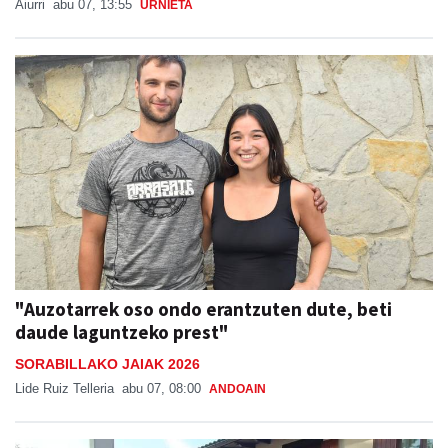
Aiurri
abu 07, 13:55
URNIETA
"Auzotarrek oso ondo erantzuten dute, beti
daude laguntzeko prest"
SORABILLAKO JAIAK 2026
Lide Ruiz Telleria
abu 07, 08:00
ANDOAIN