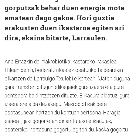
gorputzak behar duen energia mota
ematean dago gakoa. Hori guztia
erakusten duen ikastaroa egiten ari
dira, ekaina bitarte, Larraulen.
Ane Errazkin da makrobiotika ikastaroko irakaslea.
Hilean behin, bederatzi ikaslez osaturiko taldearekin
elkartzen da Larraulgo Txulobi elkartean. “Jaten duguna
gara. Irensten ditugun elikagaiek gure izaera eta gure
pentsaera baldintzatzen dituzte. Elikadura aldatuz, gure
izaera ere alda dezakegu. Makrobiotikak bere
osotasunean hartzen du kontuan pertsona. Haragia,
esnea..., jaki gogorretan oinarritutako elikadurak,
esaterako, nortasuna gogortu egiten du, kaska gogortu