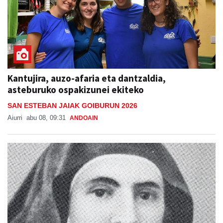
Kantujira, auzo-afaria eta dantzaldia,
asteburuko ospakizunei ekiteko
SAN ESTEBAN JAIAK GOIBURUN 2026
Aiurri
abu 08, 09:31
ANDOAIN