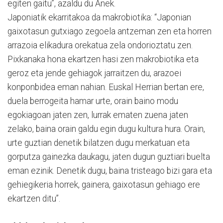
egiten gaitu”, azaldu du Anek.
Japoniatik ekarritakoa da makrobiotika: “Japonian
gaixotasun gutxiago zegoela antzeman zen eta horren
arrazoia elikadura orekatua zela ondorioztatu zen.
Pixkanaka hona ekartzen hasi zen makrobiotika eta
geroz eta jende gehiagok jarraitzen du, arazoei
konponbidea eman nahian. Euskal Herrian bertan ere,
duela berrogeita hamar urte, orain baino modu
egokiagoan jaten zen, lurrak ematen zuena jaten
zelako, baina orain galdu egin dugu kultura hura. Orain,
urte guztian denetik bilatzen dugu merkatuan eta
gorputza gainezka daukagu, jaten dugun guztiari buelta
eman ezinik. Denetik dugu, baina tristeago bizi gara eta
gehiegikeria horrek, gainera, gaixotasun gehiago ere
ekartzen ditu”.