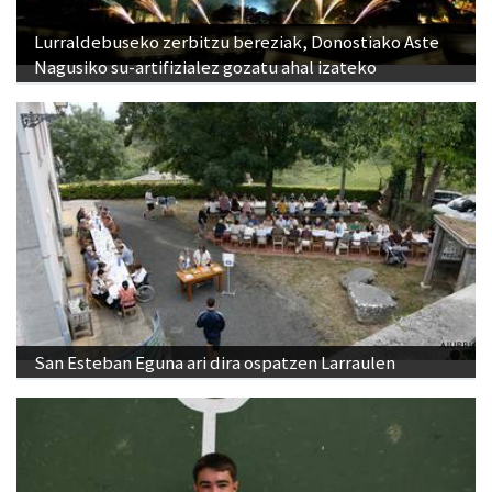
Lurraldebuseko zerbitzu bereziak, Donostiako Aste
Nagusiko su-artifizialez gozatu ahal izateko
San Esteban Eguna ari dira ospatzen Larraulen