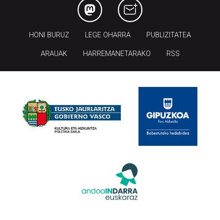
HONI BURUZ
LEGE OHARRA
PUBLIZITATEA
ARAUAK
HARREMANETARAKO
RSS