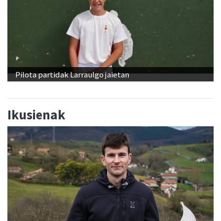
Pilota partidak Larraulgo jaietan
Ikusienak