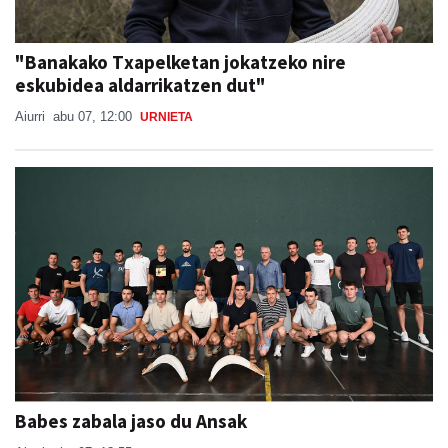
"Banakako Txapelketan jokatzeko nire
eskubidea aldarrikatzen dut"
Aiurri
abu 07, 12:00
URNIETA
Babes zabala jaso du Ansak