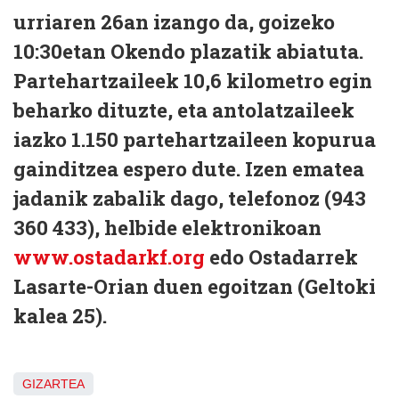
urriaren 26an izango da, goizeko
10:30etan Okendo plazatik abiatuta.
Partehartzaileek 10,6 kilometro egin
beharko dituzte, eta antolatzaileek
iazko 1.150 partehartzaileen kopurua
gainditzea espero dute. Izen ematea
jadanik zabalik dago, telefonoz (943
360 433), helbide elektronikoan
www.ostadarkf.org
edo Ostadarrek
Lasarte-Orian duen egoitzan (Geltoki
kalea 25).
GIZARTEA