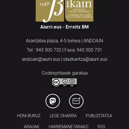
Aiurri.eus - Erroitz BM
Arantzibia plaza, 4-5 behea | ANDOAIN
Tel.: 943 300 732 | Faxa: 943 300 731
andoain@aiurri.eus | idazkaritza@aiurri.eus
Codesyntaxek garatua
HONI BURUZ
LEGE OHARRA
PUBLIZITATEA
ARAUAK
HARREMANETARAKO
RSS