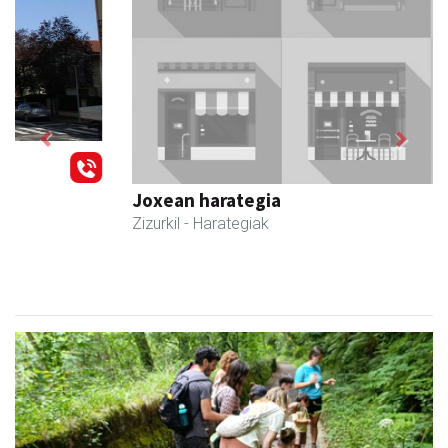
Previous
Next
Joxean harategia
Zizurkil
- Harategiak