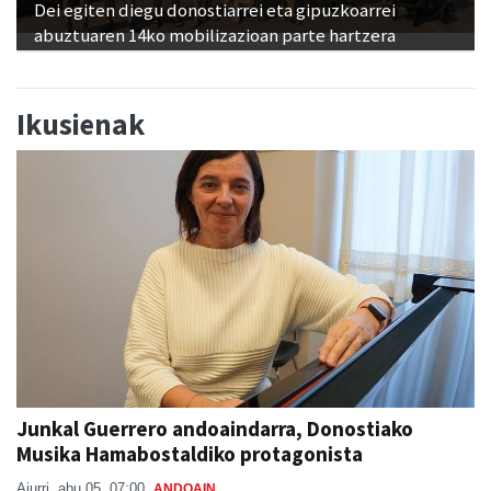
Dei egiten diegu donostiarrei eta gipuzkoarrei
abuztuaren 14ko mobilizazioan parte hartzera
Ikusienak
Junkal Guerrero andoaindarra, Donostiako
Musika Hamabostaldiko protagonista
Aiurri
abu 05, 07:00
ANDOAIN