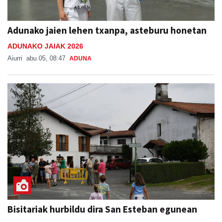
Adunako jaien lehen txanpa, asteburu honetan
ADUNAKO JAIAK 2026
Aiurri
abu 05, 08:47
ADUNA
Bisitariak hurbildu dira San Esteban egunean