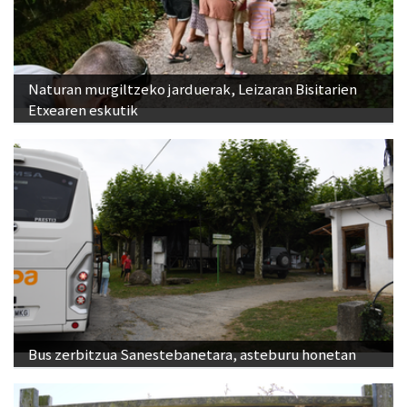
Naturan murgiltzeko jarduerak, Leizaran Bisitarien
Etxearen eskutik
Bus zerbitzua Sanestebanetara, asteburu honetan