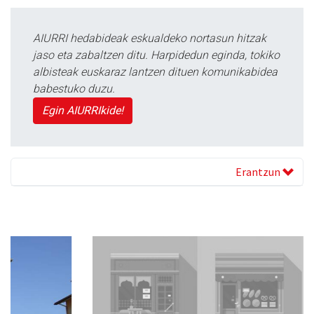
AIURRI hedabideak eskualdeko nortasun hitzak
jaso eta zabaltzen ditu. Harpidedun eginda, tokiko
albisteak euskaraz lantzen dituen komunikabidea
babestuko duzu.
Egin AIURRIkide!
Erantzun