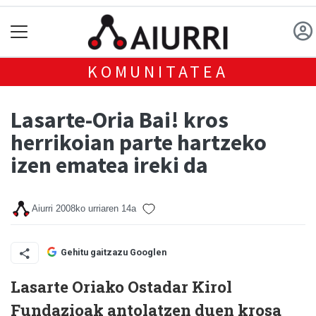
KOMUNITATEA
Lasarte-Oria Bai! kros
herrikoian parte hartzeko
izen ematea ireki da
Aiurri
2008ko urriaren 14a
Gehitu gaitzazu Googlen
Lasarte Oriako Ostadar Kirol
Fundazioak antolatzen duen krosa