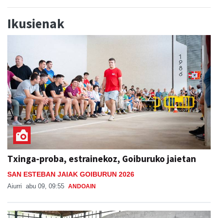
Ikusienak
Txinga-proba, estrainekoz, Goiburuko jaietan
SAN ESTEBAN JAIAK GOIBURUN 2026
Aiurri
abu 09, 09:55
ANDOAIN