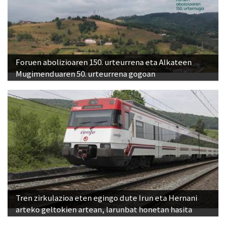
Foruen abolizioaren 150. urteurrena eta Alkateen
Mugimenduaren 50. urteurrena gogoan
Tren zirkulazioa eten egingo dute Irun eta Hernani
arteko geltokien artean, larunbat honetan hasita