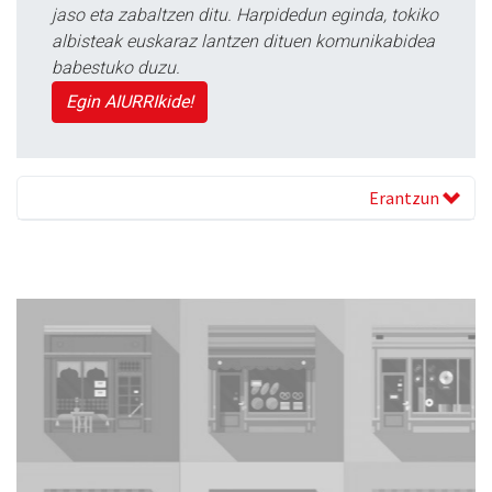
jaso eta zabaltzen ditu. Harpidedun eginda, tokiko
albisteak euskaraz lantzen dituen komunikabidea
babestuko duzu.
Egin AIURRIkide!
Erantzun