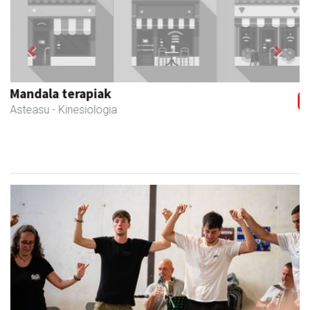
Previous
Next
Iturri-Ondo jatetxea
Asteasu
- Jatetxeak