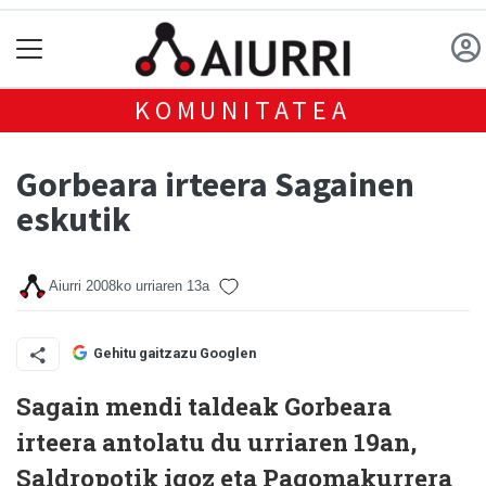
KOMUNITATEA
Gorbeara irteera Sagainen
eskutik
Aiurri
2008ko urriaren 13a
Gehitu gaitzazu Googlen
Sagain mendi taldeak Gorbeara
irteera antolatu du urriaren 19an,
Saldropotik igoz eta Pagomakurrera