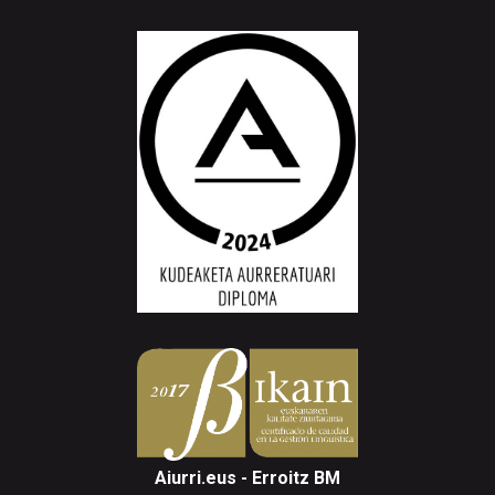
Aiurri.eus - Erroitz BM
Arantzibia plaza, 4-5 behea | ANDOAIN