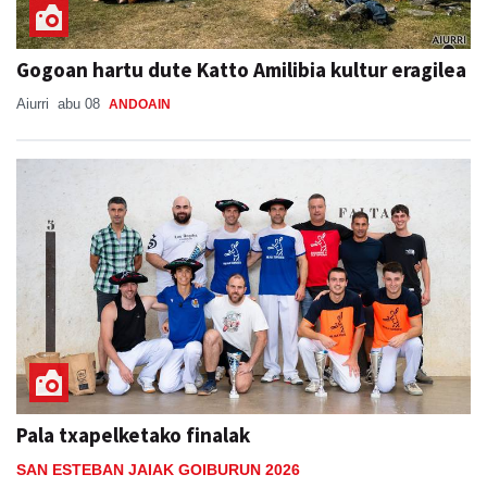
Gogoan hartu dute Katto Amilibia kultur eragilea
Aiurri
abu 08
ANDOAIN
Pala txapelketako finalak
SAN ESTEBAN JAIAK GOIBURUN 2026
Aiurri
abu 09, 19:01
ANDOAIN