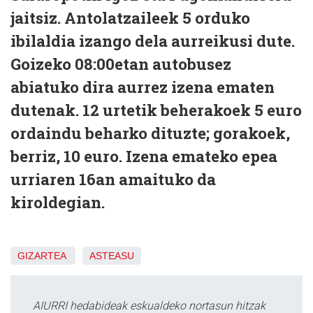
jaitsiz. Antolatzaileek 5 orduko
ibilaldia izango dela aurreikusi dute.
Goizeko 08:00etan autobusez
abiatuko dira aurrez izena ematen
dutenak. 12 urtetik beherakoek 5 euro
ordaindu beharko dituzte; gorakoek,
berriz, 10 euro. Izena emateko epea
urriaren 16an amaituko da
kiroldegian.
GIZARTEA
ASTEASU
AIURRI hedabideak eskualdeko nortasun hitzak