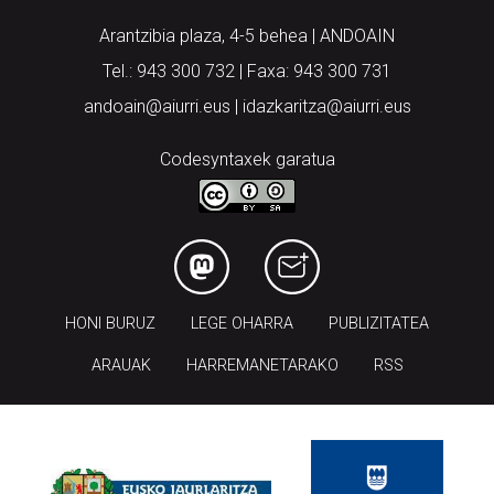
Tel.: 943 300 732 | Faxa: 943 300 731
andoain@aiurri.eus | idazkaritza@aiurri.eus
Codesyntaxek garatua
HONI BURUZ
LEGE OHARRA
PUBLIZITATEA
ARAUAK
HARREMANETARAKO
RSS