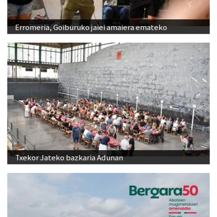
Erromeria, Goiburuko jaiei amaiera emateko
Txekor Jateko bazkaria Adunan