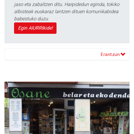
jaso eta zabaltzen ditu. Harpidedun eginda, tokiko
albisteak euskaraz lantzen dituen komunikabidea
babestuko duzu.
Egin AIURRIkide!
Erantzun