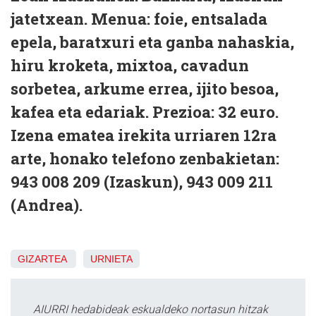
jatetxean. Menua: foie, entsalada
epela, baratxuri eta ganba nahaskia,
hiru kroketa, mixtoa, cavadun
sorbetea, arkume errea, ijito besoa,
kafea eta edariak. Prezioa: 32 euro.
Izena ematea irekita urriaren 12ra
arte, honako telefono zenbakietan:
943 008 209 (Izaskun), 943 009 211
(Andrea).
GIZARTEA
URNIETA
AIURRI hedabideak eskualdeko nortasun hitzak