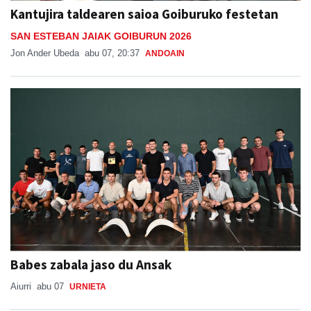
Kantujira taldearen saioa Goiburuko festetan
SAN ESTEBAN JAIAK GOIBURUN 2026
Jon Ander Ubeda
abu 07, 20:37
ANDOAIN
Babes zabala jaso du Ansak
Aiurri
abu 07
URNIETA