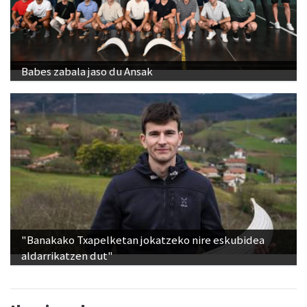
Babes zabala jaso du Ansak
"Banakako Txapelketan jokatzeko nire eskubidea
aldarrikatzen dut"