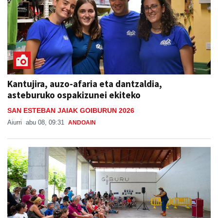
Kantujira, auzo-afaria eta dantzaldia,
asteburuko ospakizunei ekiteko
SAN ESTEBAN JAIAK GOIBURUN 2026
Aiurri
abu 08, 09:31
ANDOAIN