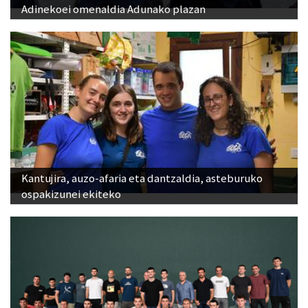
Adinekoei omenaldia Adunako plazan
Kantujira, auzo-afaria eta dantzaldia, asteburuko
ospakizunei ekiteko