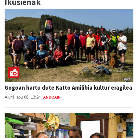
Ikusienak
Gogoan hartu dute Katto Amilibia kultur eragilea
Aiurri
abu 08, 13:24
ANDOAIN