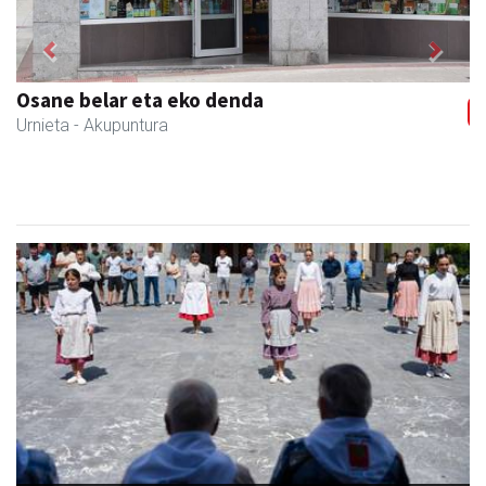
Previous
Next
Urnietako AEK euskaltegia
Urnieta
- Euskaltegiak