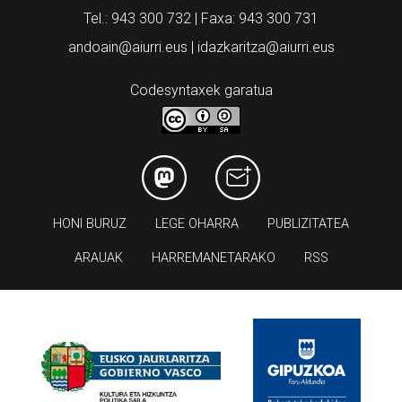
Tel.: 943 300 732 | Faxa: 943 300 731
andoain@aiurri.eus | idazkaritza@aiurri.eus
Codesyntaxek garatua
HONI BURUZ
LEGE OHARRA
PUBLIZITATEA
ARAUAK
HARREMANETARAKO
RSS