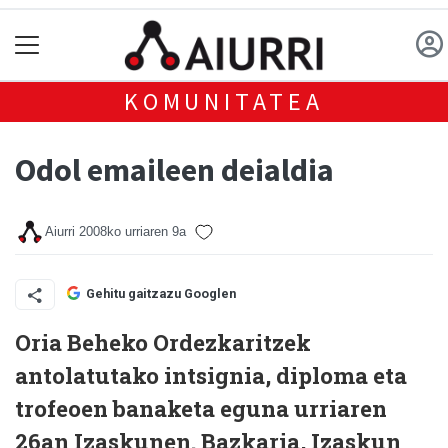
KOMUNITATEA
Odol emaileen deialdia
Aiurri
2008ko urriaren 9a
Gehitu gaitzazu Googlen
Oria Beheko Ordezkaritzek
antolatutako intsignia, diploma eta
trofeoen banaketa eguna urriaren
26an Izaskunen. Bazkaria, Izaskun