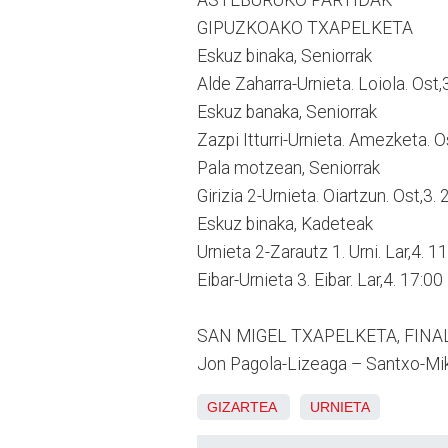
GIPUZKOAKO TXAPELKETA
Eskuz binaka, Seniorrak
Alde Zaharra-Urnieta. Loiola. Ost,3
Eskuz banaka, Seniorrak
Zazpi Itturri-Urnieta. Amezketa. O
Pala motzean, Seniorrak
Girizia 2-Urnieta. Oiartzun. Ost,3.
Eskuz binaka, Kadeteak
Urnieta 2-Zarautz 1. Urni. Lar,4. 1
Eibar-Urnieta 3. Eibar. Lar,4. 17:00
SAN MIGEL TXAPELKETA, FINA
Jon Pagola-Lizeaga – Santxo-Mike
GIZARTEA
URNIETA