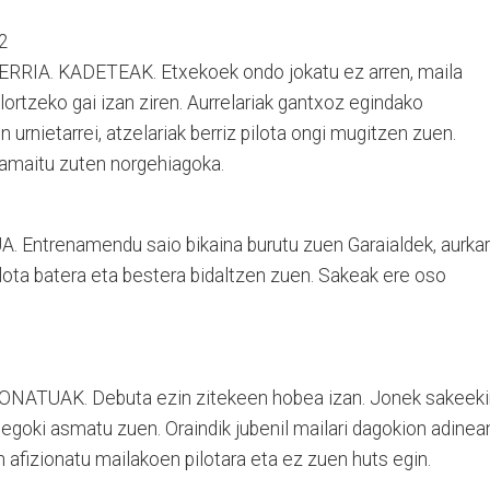
2
IA. KADETEAK. Etxekoek ondo jokatu ez arren, maila
lortzeko gai izan ziren. Aurrelariak gantxoz egindako
n urnietarrei, atzelariak berriz pilota ongi mugitzen zuen.
 amaitu zuten norgehiagoka.
ntrenamendu saio bikaina burutu zuen Garaialdek, aurkar
pilota batera eta bestera bidaltzen zuen. Sakeak ere oso
ATUAK. Debuta ezin zitekeen hobea izan. Jonek sakeeki
 egoki asmatu zuen. Oraindik jubenil mailari dagokion adinea
afizionatu mailakoen pilotara eta ez zuen huts egin.