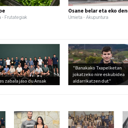
pe
Osane belar eta eko de
a
- Frutategiak
Urnieta
- Akupuntura
"Banakako Txapelketan
jokatzeko nire eskubidea
s zabala jaso du Ansak
aldarrikatzen dut"