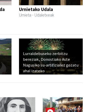
nda
Urnietako Udala
Urnieta
- Udaletxeak
Lurraldebuseko zerbitzu
bereziak, Donostiako Aste
Nagusiko su-artifizialez gozatu
ahal izateko