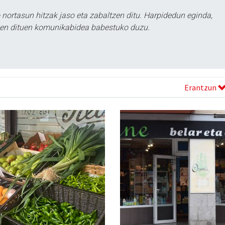
ortasun hitzak jaso eta zabaltzen ditu. Harpidedun eginda,
tzen dituen komunikabidea babestuko duzu.
Erantzun