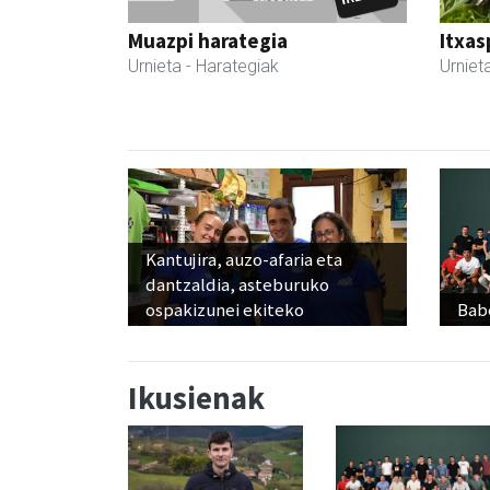
Muazpi harategia
Itxas
Urnieta
- Harategiak
Urniet
Kantujira, auzo-afaria eta
dantzaldia, asteburuko
ospakizunei ekiteko
Babe
Ikusienak