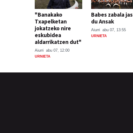
"Banakako
Babes zabala ja
Txapelketan
du Ansak
jokatzeko nire
Aiurri
abu 07, 13:55
eskubidea
URNIETA
aldarrikatzen dut"
Aiurri
abu 07, 12:00
URNIETA