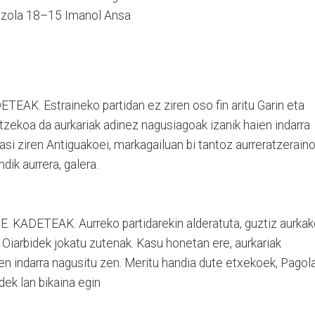
riozola 18–15 Imanol Ansa
AK. Estraineko partidan ez ziren oso fin aritu Garin eta
rtzekoa da aurkariak adinez nagusiagoak izanik haien indarra
hasi ziren Antiguakoei, markagailuan bi tantoz aurreratzeraino
dik aurrera, galera.
ADETEAK. Aurreko partidarekin alderatuta, guztiz aurkak
Oiarbidek jokatu zutenak. Kasu honetan ere, aurkariak
ren indarra nagusitu zen. Meritu handia dute etxekoek, Pagol
dek lan bikaina egin