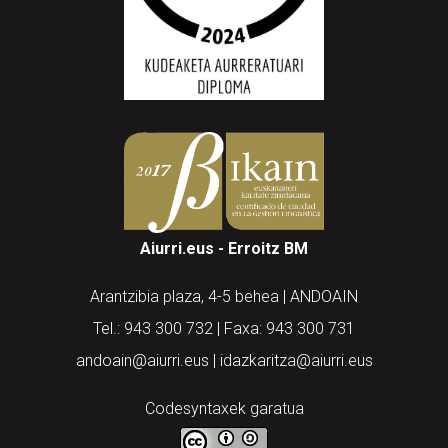
Aiurri.eus - Erroitz BM
Arantzibia plaza, 4-5 behea | ANDOAIN
Tel.: 943 300 732 | Faxa: 943 300 731
andoain@aiurri.eus | idazkaritza@aiurri.eus
Codesyntaxek garatua