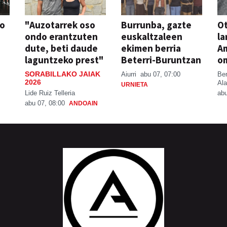
so
"Auzotarrek oso
Burrunba, gazte
Ot
ondo erantzuten
euskaltzaleen
la
dute, beti daude
ekimen berria
A
laguntzeko prest"
Beterri-Buruntzan
o
SORABILLAKO JAIAK
Aiurri
abu 07, 07:00
Be
2026
Ala
URNIETA
Lide Ruiz Telleria
abu
abu 07, 08:00
ANDOAIN