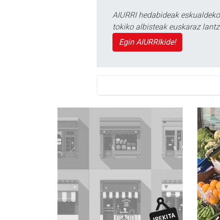
AIURRI hedabideak eskualdeko n
tokiko albisteak euskaraz lan
Egin AIURRIkide!