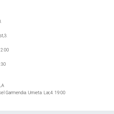
.
st,3.
 22:00
1:30
LA
l Garmendia. Urnieta. Lar,4. 19:00