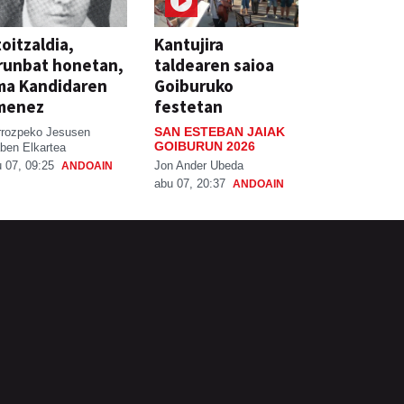
oitzaldia,
Kantujira
runbat honetan,
taldearen saioa
ma Kandidaren
Goiburuko
menez
festetan
SAN ESTEBAN JAIAK
rrozpeko Jesusen
GOIBURUN 2026
ben Elkartea
Jon Ander Ubeda
 07, 09:25
ANDOAIN
abu 07, 20:37
ANDOAIN