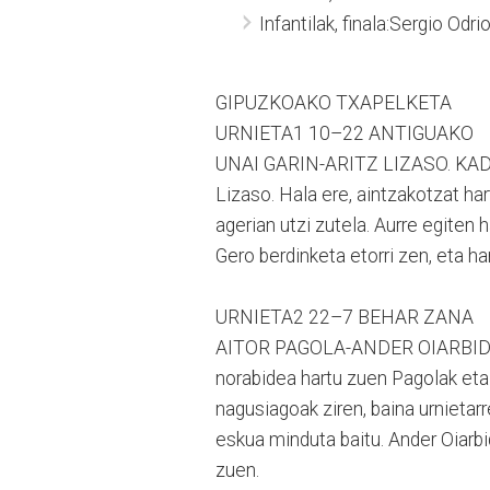
Infantilak, finala:Sergio Od
GIPUZKOAKO TXAPELKETA
URNIETA1 10–22 ANTIGUAKO
UNAI GARIN-ARITZ LIZASO. KADETE
Lizaso. Hala ere, aintzakotzat ha
agerian utzi zutela. Aurre egiten 
Gero berdinketa etorri zen, eta han
URNIETA2 22–7 BEHAR ZANA
AITOR PAGOLA-ANDER OIARBIDE. K
norabidea hartu zuen Pagolak eta 
nagusiagoak ziren, baina urnietar
eskua minduta baitu. Ander Oiarbi
zuen.