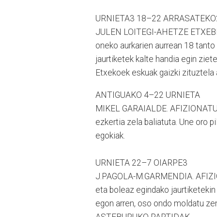
URNIETA3 18–22 ARRASATEKO
JULEN LOITEGI-AHETZE ETXEBERR
oneko aurkarien aurrean 18 tanto 
jaurtiketek kalte handia egin ziete
Etxekoek eskuak gaizki zituztela
ANTIGUAKO 4–22 URNIETA
MIKEL GARAIALDE. AFIZIONATUA. E
ezkertia zela baliatuta. Une oro 
egokiak.
URNIETA 22–7 OIARPE3
J.PAGOLA-M.GARMENDIA. AFIZION
eta boleaz egindako jaurtiketekin
egon arren, oso ondo moldatu zen 
ASTEBURUKO PARTIDAK