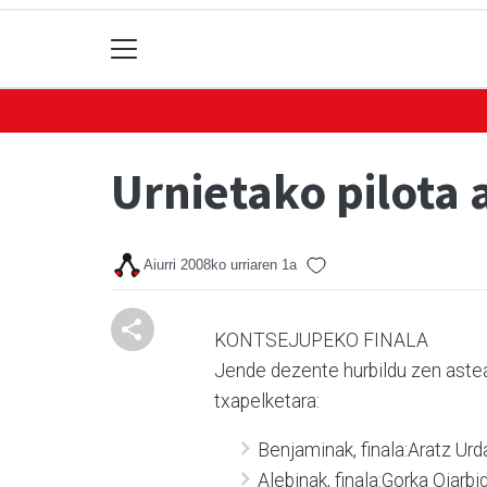
Urnietako pilota 
Aiurri
2008ko urriaren 1a
KONTSEJUPEKO FINALA
Jende dezente hurbildu zen astea
txapelketara:
Benjaminak, finala:Aratz Urd
Alebinak, finala:Gorka Oiar