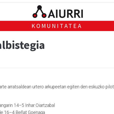
KOMUNITATEA
albistegia
rte arratsaldean urtero arkupeetan egiten den eskuzko pilo
angarin 14–5 Inhar Oiartzabal
bide 16–4 Beñat Goenaga