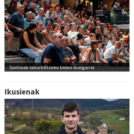
Santioak laburbiltzeko bideo ikusgarria
Ikusienak