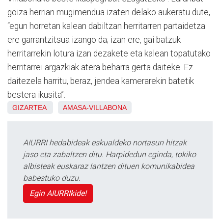
goiza herrian mugimendua izaten delako aukeratu dute,
“egun horretan kalean dabiltzan herritarren partaidetza
ere garrantzitsua izango da; izan ere, gai batzuk
herritarrekin lotura izan dezakete eta kalean topatutako
herritarrei argazkiak atera beharra gerta daiteke. Ez
daitezela harritu, beraz, jendea kamerarekin batetik
bestera ikusita”.
GIZARTEA
AMASA-VILLABONA
AIURRI hedabideak eskualdeko nortasun hitzak
jaso eta zabaltzen ditu. Harpidedun eginda, tokiko
albisteak euskaraz lantzen dituen komunikabidea
babestuko duzu.
Egin AIURRIkide!