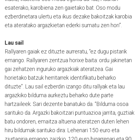
esaterako, karobiena zen gaietako bat. Oso modu
ezberdinetara ulertu eta ikus dezake bakoitzak karobia
eta ateratako argazkietan ederki sumatu zen hori”.
Lau sail
Rallyaren gaiak ez dituzte aurreratu, “ez dugu pistarik
emango. Rallyaren zentzua horixe baita: ordu jakinetan
gai zehatzen inguruko argazkiak ateratzea. Gai
horietako batzuk herritarrek identifikatu beharko
dituzte”. Lau sail ezberdin izango ditu rallyak eta lau
argazkiko bilduma aurkeztu beharko dute parte
hartzaileek. Sari dezente banatuko da. “Bilduma osoa
sarituko da. Argazki bakoitzari puntuazioa jarrita, guztiak
batu ondoren, emaitza altuena ateratzen duten lehen
hiru bildumak sarituko dira: Lehenari 150 euro eta
ziurtagiria emango zaizkio, 120 euro bigarrenari eta 90