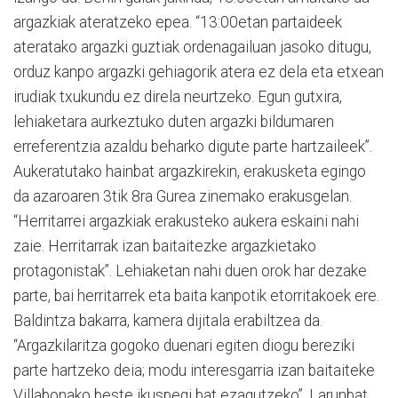
argazkiak ateratzeko epea. “13:00etan partaideek
ateratako argazki guztiak ordenagailuan jasoko ditugu,
orduz kanpo argazki gehiagorik atera ez dela eta etxean
irudiak txukundu ez direla neurtzeko. Egun gutxira,
lehiaketara aurkeztuko duten argazki bildumaren
erreferentzia azaldu beharko digute parte hartzaileek”.
Aukeratutako hainbat argazkirekin, erakusketa egingo
da azaroaren 3tik 8ra Gurea zinemako erakusgelan.
“Herritarrei argazkiak erakusteko aukera eskaini nahi
zaie. Herritarrak izan baitaitezke argazkietako
protagonistak”. Lehiaketan nahi duen orok har dezake
parte, bai herritarrek eta baita kanpotik etorritakoek ere.
Baldintza bakarra, kamera dijitala erabiltzea da.
“Argazkilaritza gogoko duenari egiten diogu bereziki
parte hartzeko deia; modu interesgarria izan baitaiteke
Villabonako beste ikuspegi bat ezagutzeko”. Larunbat