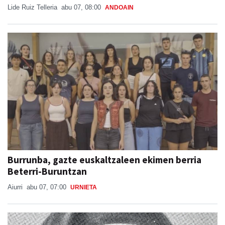
Lide Ruiz Telleria
abu 07, 08:00
ANDOAIN
Burrunba, gazte euskaltzaleen ekimen berria
Beterri-Buruntzan
Aiurri
abu 07, 07:00
URNIETA