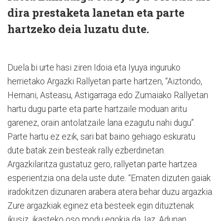
dira prestaketa lanetan eta parte
hartzeko deia luzatu dute.
Duela bi urte hasi ziren Idoia eta Iyuya inguruko
herrietako Argazki Rallyetan parte hartzen, “Aiztondo,
Hernani, Asteasu, Astigarraga edo Zumaiako Rallyetan
hartu dugu parte eta parte hartzaile moduan aritu
garenez, orain antolatzaile lana ezagutu nahi dugu”.
Parte hartu ez ezik, sari bat baino gehiago eskuratu
dute batak zein besteak rally ezberdinetan.
Argazkilaritza gustatuz gero, rallyetan parte hartzea
esperientzia ona dela uste dute. “Ematen dizuten gaiak
iradokitzen dizunaren arabera atera behar duzu argazkia.
Zure argazkiak eginez eta besteek egin dituztenak
ikusiz, ikasteko oso modu egokia da. Iaz, Adunan