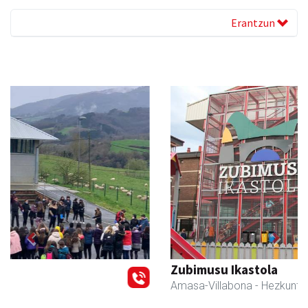
Erantzun
Previous
Next
Zubimusu Ikastola
Amasa-Villabona
- Hezkuntza