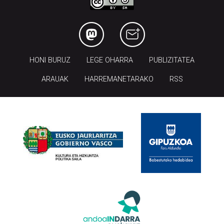
HONI BURUZ
LEGE OHARRA
PUBLIZITATEA
ARAUAK
HARREMANETARAKO
RSS