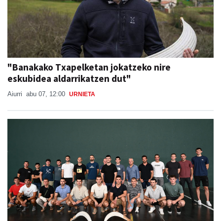
"Banakako Txapelketan jokatzeko nire
eskubidea aldarrikatzen dut"
Aiurri
abu 07, 12:00
URNIETA