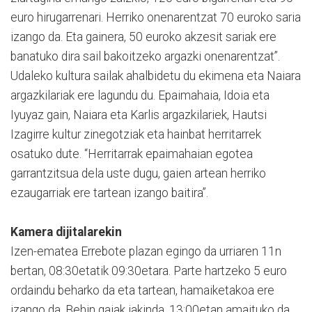
euro hirugarrenari. Herriko onenarentzat 70 euroko saria
izango da. Eta gainera, 50 euroko akzesit sariak ere
banatuko dira sail bakoitzeko argazki onenarentzat”.
Udaleko kultura sailak ahalbidetu du ekimena eta Naiara
argazkilariak ere lagundu du. Epaimahaia, Idoia eta
Iyuyaz gain, Naiara eta Karlis argazkilariek, Hautsi
Izagirre kultur zinegotziak eta hainbat herritarrek
osatuko dute. “Herritarrak epaimahaian egotea
garrantzitsua dela uste dugu, gaien artean herriko
ezaugarriak ere tartean izango baitira”.
Kamera dijitalarekin
Izen-ematea Errebote plazan egingo da urriaren 11n
bertan, 08:30etatik 09:30etara. Parte hartzeko 5 euro
ordaindu beharko da eta tartean, hamaiketakoa ere
izango da. Behin gaiak jakinda, 13:00etan amaituko da