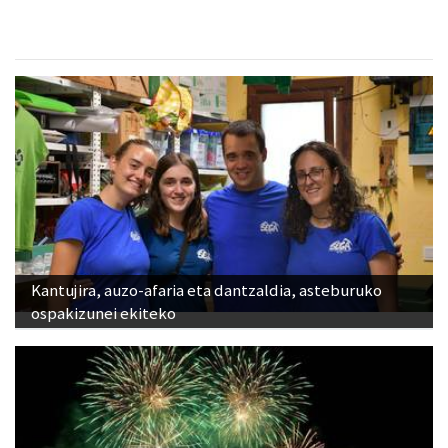
Kantujira, auzo-afaria eta dantzaldia, asteburuko
ospakizunei ekiteko