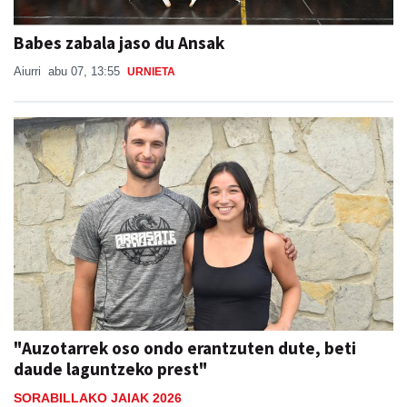
Babes zabala jaso du Ansak
Aiurri
abu 07, 13:55
URNIETA
"Auzotarrek oso ondo erantzuten dute, beti
daude laguntzeko prest"
SORABILLAKO JAIAK 2026