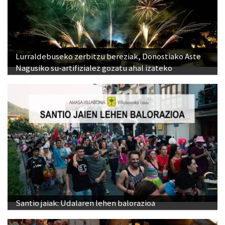
Lurraldebuseko zerbitzu bereziak, Donostiako Aste
Nagusiko su-artifizialez gozatu ahal izateko
Santio jaiak: Udalaren lehen balorazioa