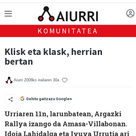
KOMUNITATEA
Klisk eta klask, herrian
bertan
Aiurri
2008ko irailaren 30a
Gehitu gaitzazu Googlen
Urriaren 11n, larunbatean, Argazki
Rallya izango da Amasa-Villabonan.
Idoia Lahidalga eta Iyuya Urrutia ari