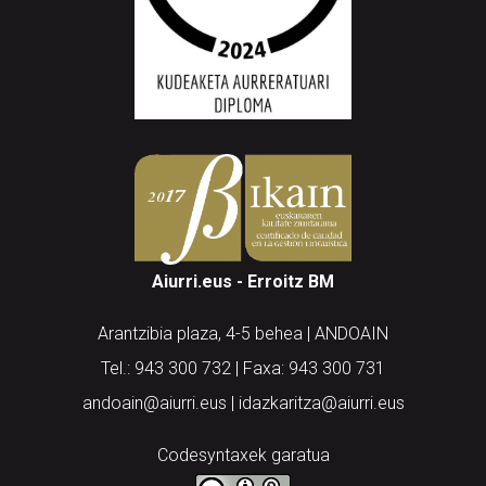
Aiurri.eus - Erroitz BM
Arantzibia plaza, 4-5 behea | ANDOAIN
Tel.: 943 300 732 | Faxa: 943 300 731
andoain@aiurri.eus | idazkaritza@aiurri.eus
Codesyntaxek garatua