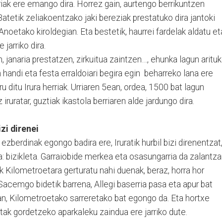
iak ere emango dira. Horrez gain, aurtengo berrikuntzen
atetik zeliakoentzako jaki bereziak prestatuko dira jantoki
noetako kiroldegian. Eta bestetik, haurrei fardelak aldatu et
jarriko dira.
n, janaria prestatzen, zirkuitua zaintzen…, ehunka lagun aritu
 handi eta festa erraldoiari begira egin beharreko lana ere
ru ditu Irura herriak. Urriaren 5ean, ordea, 1500 bat lagun
z iruratar, guztiak ikastola berriaren alde jardungo dira.
izi direnei
zberdinak egongo badira ere, Iruratik hurbil bizi direnentzat
 bizikleta. Garraiobide merkea eta osasungarria da zalantza
k Kilometroetara gerturatu nahi duenak, beraz, horra hor
Sacemgo bidetik barrena, Allegi baserria pasa eta apur bat
n, Kilometroetako sarreretako bat egongo da. Eta hortxe
etak gordetzeko aparkaleku zaindua ere jarriko dute.