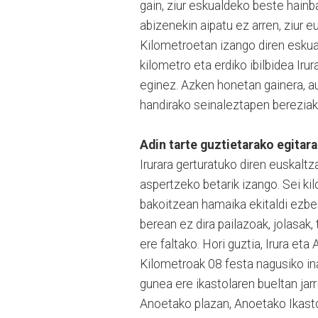
gain, ziur eskualdeko beste hainba
abizenekin aipatu ez arren, ziur e
Kilometroetan izango diren eskua
kilometro eta erdiko ibilbidea Iru
eginez. Azken honetan gainera, aut
handirako seinaleztapen bereziak 
Adin tarte guztietarako egitar
Irurara gerturatuko diren euskalt
aspertzeko betarik izango. Sei ki
bakoitzean hamaika ekitaldi ezber
berean ez dira pailazoak, jolasak,
ere faltako. Hori guztia, Irura e
Kilometroak 08 festa nagusiko ina
gunea ere ikastolaren bueltan jarr
Anoetako plazan, Anoetako Ikastol