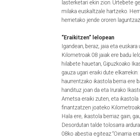
lasterketari ekin zion. Urtebete ge
milaka euskaltzale hartzeko. Herria
herrietako jende ororen laguntzaz
“Eraikitzen” lelopean
Igandean, beraz, jaia eta euskara 
Kilometroak 08 jaiak ere badu lelo
hilabete hauetan, Gipuzkoako Ikas
gauza ugari eraiki dute elkarrekin
haurrentzako ikastola berria ere b
handituz joan da eta Irurako Ikast
Ametsa eraiki zuten, eta ikastola e
finantzatzen joateko Kilometroak 0
Hala ere, ikastola berriaz gain, ga
Desordutan talde tolosarra ardura
08ko abestia egiteaz:“Oinarria era