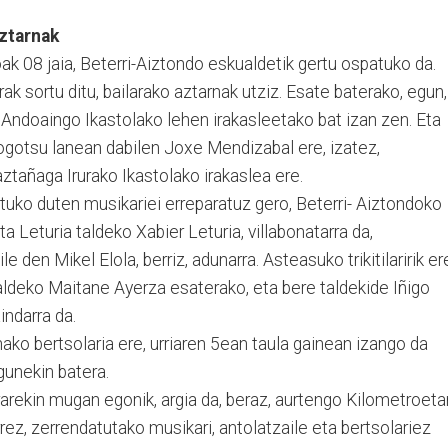
ztarnak
k 08 jaia, Beterri-Aiztondo eskualdetik gertu ospatuko da.
rak sortu ditu, bailarako aztarnak utziz. Esate baterako, egun,
 Andoaingo Ikastolako lehen irakasleetako bat izan zen. Eta
ogotsu lanean dabilen Joxe Mendizabal ere, izatez,
aztañaga Irurako Ikastolako irakaslea ere.
rtuko duten musikariei erreparatuz gero, Beterri- Aiztondoko
ta Leturia taldeko Xabier Leturia, villabonatarra da,
 den Mikel Elola, berriz, adunarra. Asteasuko trikitilaririk er
aldeko Maitane Ayerza esaterako, eta bere taldekide Iñigo
indarra da.
ako bertsolaria ere, urriaren 5ean taula gainean izango da
gunekin batera.
arekin mugan egonik, argia da, beraz, aurtengo Kilometroeta
urrez, zerrendatutako musikari, antolatzaile eta bertsolariez