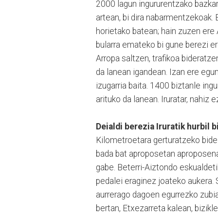
2000 lagun ingururentzako bazkar
artean, bi dira nabarmentzekoak. B
horietako batean; hain zuzen ere A
bularra emateko bi gune berezi ere 
Arropa saltzen, trafikoa bideratze
da lanean igandean. Izan ere egun
izugarria baita. 1400 biztanle ingu
arituko da lanean. Iruratar, nahiz e
Deialdi berezia Iruratik hurbil b
Kilometroetara gerturatzeko bide e
bada bat aproposetan aproposena:
gabe. Beterri-Aiztondo eskualdeti
pedalei eraginez joateko aukera. 
aurrerago dagoen egurrezko zubia
bertan, Etxezarreta kalean, bizikl