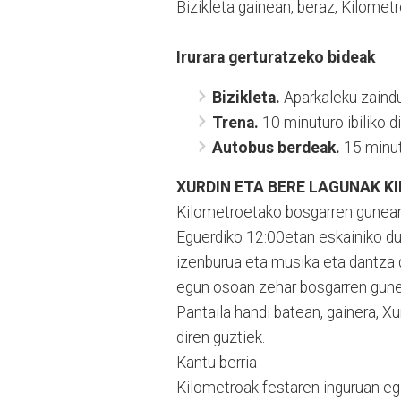
Bizikleta gainean, beraz, Kilomet
Irurara gerturatzeko bideak
Bizikleta.
Aparkaleku zaind
Trena.
10 minuturo ibiliko d
Autobus berdeak.
15 minut
XURDIN ETA BERE LAGUNAK K
Kilometroetako bosgarren gunean, 
Eguerdiko 12:00etan eskainiko du
izenburua eta musika eta dantza d
egun osoan zehar bosgarren gune 
Pantaila handi batean, gainera, X
diren guztiek.
Kantu berria
Kilometroak festaren inguruan egi