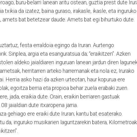
roago, buru-belarri lanean aritu ostean, guztia prest dute Iru
 txikia da izatez, baina guraso, irakasle, ikasle, eta inguruko
, amets bat betetzear daude. Amets bat egi bihurtuko dute.
uztartuz, festa erraldoia egingo da Iruran. Aurtengo
rik. Sinplea, argia eta esanguratsua da; “eraikitzen”. Azken
tolen aldeko jaialdiaren inguruan lanean jardun diren lagune
: ametsak, herritarren arteko harremanak eta nola ez, Irurako
ai. Herria asko hazi da azken urteotan, haur kopurua ere
olak, egoitza berria eta propioa behar zuela erabaki zuen.
re, jada, eraikia dute. Orain, eraikin berriaren gastuak
8 jaialdian dute itxaropena jarria.
uza gehiago ere eraiki dute Iruran; kantu bat esaterako.
tu da, inguruko musikarien laguntzarekin batera, Kilometroak
ikitzen”.