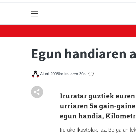
Egun handiaren a
Aiurri
2008ko irailaren 30a
Iruratar guztiek euren
urriaren 5a gain-gain
egun handia, Kilometro
Irurako Ikastolak, iaz, Bergaran 