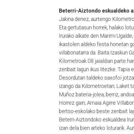
Beterri-Aiztondo eskualdeko a
Jakina denez, aurtengo Kilometroa
Eta gertutasun horrek, halako lotu
Irurako alkate den Marimi Ugalde,
ikastolen aldeko festa honetan g
villabonatarra da. Baita Izaskun G
Kilometroak 08 jaialdian parte ha
zenbait lagun ikus litezke. Tapia e
Desordutan taldeko saxofoi jotzaile
izango da Kilometroetan; Laket t
Muñoz bateria-jolea, berriz, andoa
Horrez gain, Amaia Agirre Villabon
bertso-eskolako beste zenbait la
Beterri-Aiztondoko eskualdea Irur
izan dela bien arteko loturarik. A