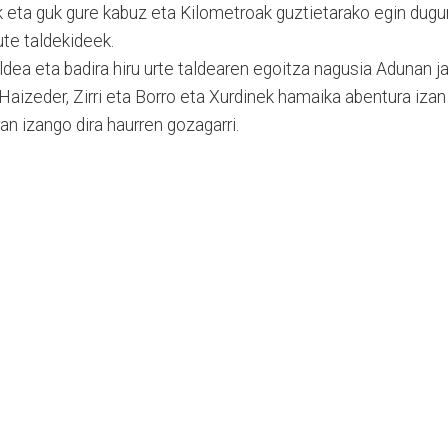
zik eta guk gure kabuz eta Kilometroak guztietarako egin dugu
ute taldekideek.
ldea eta badira hiru urte taldearen egoitza nagusia Adunan ja
 Haizeder, Zirri eta Borro eta Xurdinek hamaika abentura izan
ran izango dira haurren gozagarri.