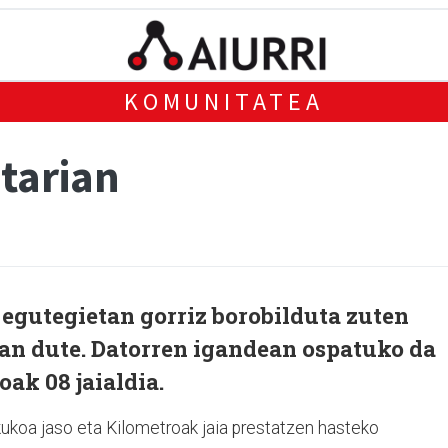
KOMUNITATEA
tarian
 egutegietan gorriz borobilduta zuten
ean dute. Datorren igandean ospatuko da
ak 08 jaialdia.
lekukoa jaso eta Kilometroak jaia prestatzen hasteko