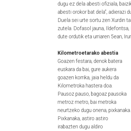
dugu ez dela abesti ofiziala, bai
abesti orokor bat dela”, adierazi d
Duela sei urte sortu zen Xurdin ta
zutela. Dofasol jauna, Ildefontsa,
dute ordutik eta urriaren 5ean, Iru
Kilometroetarako abestia
Goazen festara, denok batera
euskara da bai, gure aukera
goazen korrika, jaia heldu da
Kilometroka hastera doa.
Pausoz pauso, bagoaz pausoka
metroz metro, bai metroka
neurtzeko dugu onena, pixkanaka.
Pixkanaka, astiro astiro
irabazten dugu aldiro