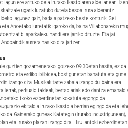
t lagun ere arituko dela Irurako Ikastolaren alde lanean. Izen
uskaltzale ugarik luzatuko dutela besoa Irura alderantz.
ldeko lagunez gain, bada aipatzeko beste konturik. Sei
ra eta Anoetako lurretatik igaroko da, baina Villabonarekin mu
oentzat bi aparkaleku handi ere jarriko dituzte. Eta jai
Andoaindik aurrera hasiko dira jartzen.
aua
zale guztien gozamenerako, goizeko 09:30etan hasita, ez da
lometro eta erdiko ibilbidea, bost gunetan banatuta eta gune
din izango dira. Musikak tarte zabala izango du, baina era
 tailerrak, perkusio taldeak, bertsolariak edo dantza emanaldi
ta Anoetako txoko ezberdinetan kokatuta egongo da.
ugurazio ekitaldia Irurako Ikastola berrian egingo da eta le
iko da. Gainerako guneak Katategin (Irurako industrigunean),
an eta Irurako plazan izango dira. Hiru jantoki ezberdinetan