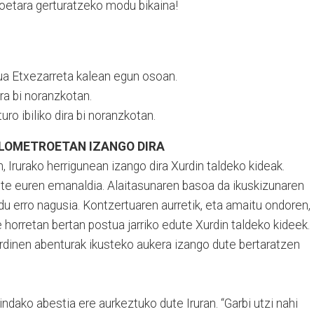
roetara gerturatzeko modu bikaina!
ua Etxezarreta kalean egun osoan.
ira bi noranzkotan.
uro ibiliko dira bi noranzkotan.
ILOMETROETAN IZANGO DIRA
Irurako herrigunean izango dira Xurdin taldeko kideak.
te euren emanaldia. Alaitasunaren basoa da ikuskizunaren
u erro nagusia. Kontzertuaren aurretik, eta amaitu ondoren,
horretan bertan postua jarriko edute Xurdin taldeko kideek.
urdinen abenturak ikusteko aukera izango dute bertaratzen
ndako abestia ere aurkeztuko dute Iruran. “Garbi utzi nahi