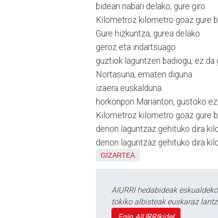
bidean nabari delako, gure giro
Kilometroz kilometro goaz gure b
Gure hizkuntza, gurea delako
geroz eta indartsuago
guztiok laguntzen badiogu, ez da 
Nortasuna, ematen diguna
izaera euskalduna
horkonpon Marianton, gustoko ez
Kilometroz kilometro goaz gure 
denon laguntzaz gehituko dira ki
denon laguntzaz gehituko dira ki
GIZARTEA
AIURRI hedabideak eskualdeko n
tokiko albisteak euskaraz lan
Egin AIURRIkide!