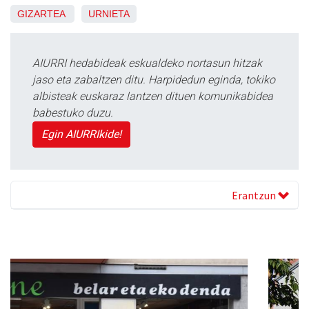
GIZARTEA
URNIETA
AIURRI hedabideak eskualdeko nortasun hitzak
jaso eta zabaltzen ditu. Harpidedun eginda, tokiko
albisteak euskaraz lantzen dituen komunikabidea
babestuko duzu.
Egin AIURRIkide!
Erantzun