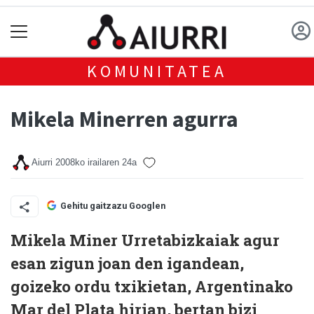
KOMUNITATEA
Mikela Minerren agurra
Aiurri
2008ko irailaren 24a
Gehitu gaitzazu Googlen
Mikela Miner Urretabizkaiak agur
esan zigun joan den igandean,
goizeko ordu txikietan, Argentinako
Mar del Plata hirian, bertan bizi