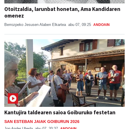
Otoitzaldia, larunbat honetan, Ama Kandidaren
omenez
Berrozpeko Jesusen Alaben Elkartea
abu 07, 09:25
ANDOAIN
Kantujira taldearen saioa Goiburuko festetan
SAN ESTEBAN JAIAK GOIBURUN 2026
Jon Ander Ubeda
abu 07, 20:37
ANDOAIN