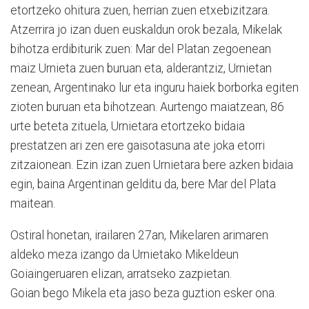
etortzeko ohitura zuen, herrian zuen etxebizitzara.
Atzerrira jo izan duen euskaldun orok bezala, Mikelak
bihotza erdibiturik zuen: Mar del Platan zegoenean
maiz Urnieta zuen buruan eta, alderantziz, Urnietan
zenean, Argentinako lur eta inguru haiek borborka egiten
zioten buruan eta bihotzean. Aurtengo maiatzean, 86
urte beteta zituela, Urnietara etortzeko bidaia
prestatzen ari zen ere gaisotasuna ate joka etorri
zitzaionean. Ezin izan zuen Urnietara bere azken bidaia
egin, baina Argentinan gelditu da, bere Mar del Plata
maitean.
Ostiral honetan, irailaren 27an, Mikelaren arimaren
aldeko meza izango da Urnietako Mikeldeun
Goiaingeruaren elizan, arratseko zazpietan.
Goian bego Mikela eta jaso beza guztion esker ona.