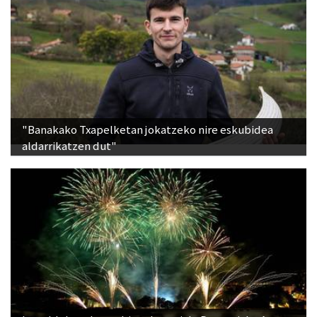
"Banakako Txapelketan jokatzeko nire eskubidea
aldarrikatzen dut"