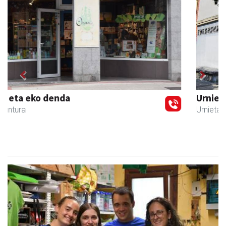
Previous
Next
Urnietako AEK euskaltegia
Urnieta
- Euskaltegiak