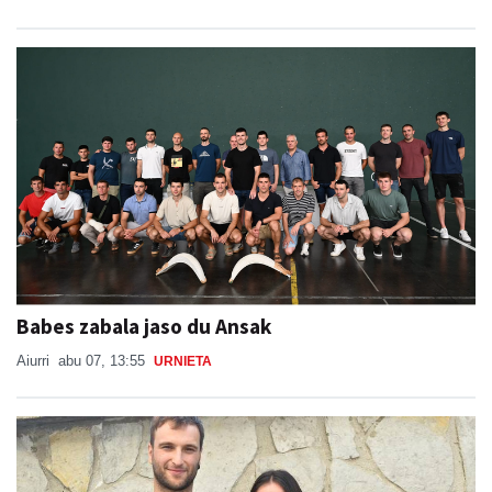
Babes zabala jaso du Ansak
Aiurri
abu 07, 13:55
URNIETA