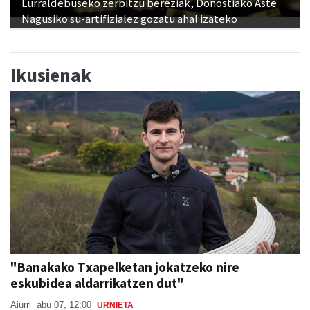
Lurraldebuseko zerbitzu bereziak, Donostiako Aste
Nagusiko su-artifizialez gozatu ahal izateko
Ikusienak
"Banakako Txapelketan jokatzeko nire
eskubidea aldarrikatzen dut"
Aiurri
abu 07, 12:00
URNIETA