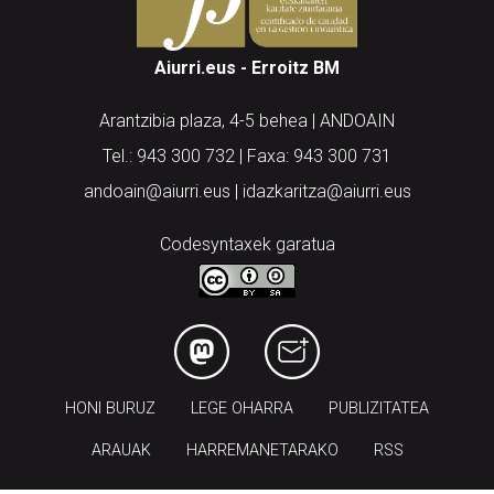
Aiurri.eus - Erroitz BM
Arantzibia plaza, 4-5 behea | ANDOAIN
Tel.: 943 300 732 | Faxa: 943 300 731
andoain@aiurri.eus | idazkaritza@aiurri.eus
Codesyntaxek garatua
HONI BURUZ
LEGE OHARRA
PUBLIZITATEA
ARAUAK
HARREMANETARAKO
RSS