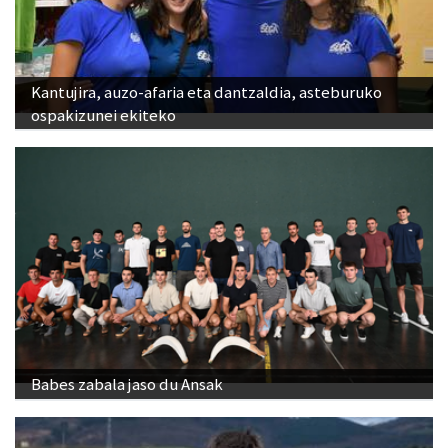
Kantujira, auzo-afaria eta dantzaldia, asteburuko
ospakizunei ekiteko
Babes zabala jaso du Ansak