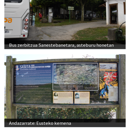
Bus zerbitzua Sanestebanetara, asteburu honetan
Andazarrate: Eusteko kemena