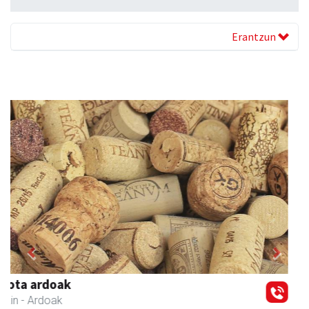
Erantzun
Previous
Next
Transportes Lakunza
Asteasu
- Garraioak