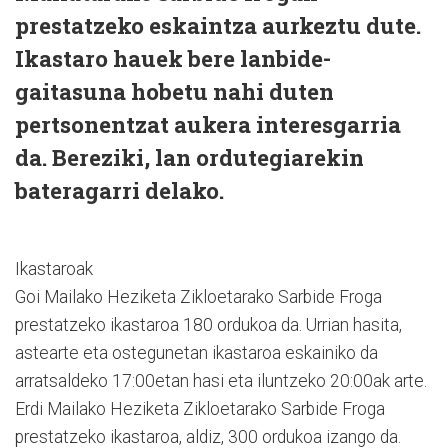
prestatzeko eskaintza aurkeztu dute.
Ikastaro hauek bere lanbide-
gaitasuna hobetu nahi duten
pertsonentzat aukera interesgarria
da. Bereziki, lan ordutegiarekin
bateragarri delako.
Ikastaroak
Goi Mailako Heziketa Zikloetarako Sarbide Froga
prestatzeko ikastaroa 180 ordukoa da. Urrian hasita,
astearte eta ostegunetan ikastaroa eskainiko da
arratsaldeko 17:00etan hasi eta iluntzeko 20:00ak arte.
Erdi Mailako Heziketa Zikloetarako Sarbide Froga
prestatzeko ikastaroa, aldiz, 300 ordukoa izango da.