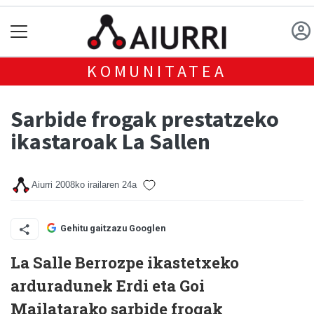
KOMUNITATEA
Sarbide frogak prestatzeko
ikastaroak La Sallen
Aiurri
2008ko irailaren 24a
Gehitu gaitzazu Googlen
La Salle Berrozpe ikastetxeko
arduradunek Erdi eta Goi
Mailatarako sarbide frogak