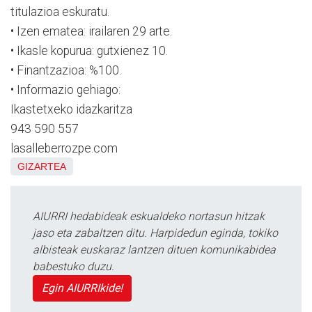
titulazioa eskuratu.
• Izen ematea: irailaren 29 arte.
• Ikasle kopurua: gutxienez 10.
• Finantzazioa: %100.
• Informazio gehiago:
Ikastetxeko idazkaritza
943 590 557
lasalleberrozpe.com
GIZARTEA
AIURRI hedabideak eskualdeko nortasun hitzak
jaso eta zabaltzen ditu. Harpidedun eginda, tokiko
albisteak euskaraz lantzen dituen komunikabidea
babestuko duzu.
Egin AIURRIkide!