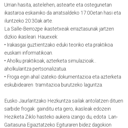
Urrian hasita, astelehen, astearte eta ostegunetan
ikastaroa eskainiko da arratsaldeko 17:00etan hasi eta
iluntzeko 20:30ak arte.
La Salle-Berrozpe ikastetxeak erraztasunak jartzen
dizkio ikasleari. Hauexek:
• Irakasgai guztientzako eduki teoriko eta praktikoa
euskarri informatikoan.
• Aholku praktikoak, azterketa simulazioak...
aholkularitza pertsonalizatua.
• Froga egin ahal izateko dokumentazioa eta azterketa
eskubidearen tramitazioa burutzeko laguntza.
Eusko Jaurlaritzako Hezkuntza sailak antolatzen dituen
sarbide frogak gainditu eta gero, ikasleak edozein
Heziketa Ziklo hasteko aukera izango du, edota Lan-
Gaitasuna Egiaztatzeko Egituraren bidez dagokion