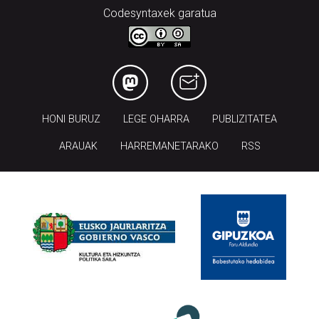
Codesyntaxek garatua
HONI BURUZ
LEGE OHARRA
PUBLIZITATEA
ARAUAK
HARREMANETARAKO
RSS