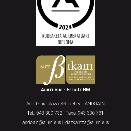
Aiurri.eus - Erroitz BM
Arantzibia plaza, 4-5 behea | ANDOAIN
Tel.: 943 300 732 | Faxa: 943 300 731
andoain@aiurri.eus | idazkaritza@aiurri.eus