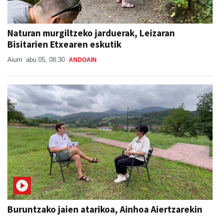
Naturan murgiltzeko jarduerak, Leizaran
Bisitarien Etxearen eskutik
Aiurri
abu 05, 08:30
ANDOAIN
Buruntzako jaien atarikoa, Ainhoa Aiertzarekin