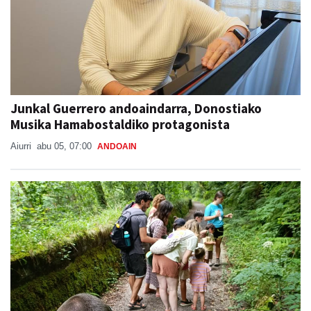
Junkal Guerrero andoaindarra, Donostiako
Musika Hamabostaldiko protagonista
Aiurri
abu 05, 07:00
ANDOAIN