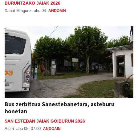
BURUNTZAKO JAIAK 2026
Xabat Minguez
abu 04
ANDOAIN
Bus zerbitzua Sanestebanetara, asteburu
honetan
SAN ESTEBAN JAIAK GOIBURUN 2026
Aiurri
abu 05, 07:00
ANDOAIN