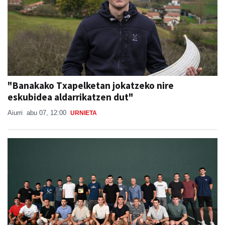
"Banakako Txapelketan jokatzeko nire
eskubidea aldarrikatzen dut"
Aiurri
abu 07, 12:00
URNIETA