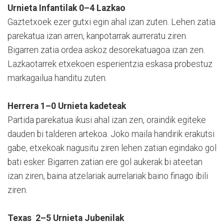
Urnieta Infantilak 0–4 Lazkao
Gaztetxoek ezer gutxi egin ahal izan zuten. Lehen zatia
parekatua izan arren, kanpotarrak aurreratu ziren.
Bigarren zatia ordea askoz desorekatuagoa izan zen.
Lazkaotarrek etxekoen esperientzia eskasa probestuz
markagailua handitu zuten.
Herrera 1–0 Urnieta kadeteak
Partida parekatua ikusi ahal izan zen, oraindik egiteke
dauden bi talderen artekoa. Joko maila handirik erakutsi
gabe, etxekoak nagusitu ziren lehen zatian egindako gol
bati esker. Bigarren zatian ere gol aukerak bi ateetan
izan ziren, baina atzelariak aurrelariak baino finago ibili
ziren.
Texas 2–5 Urnieta Jubenilak