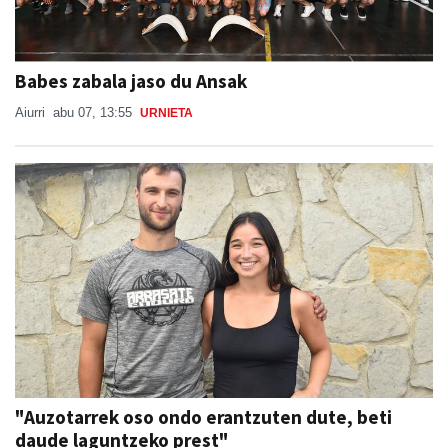
Babes zabala jaso du Ansak
Aiurri
abu 07, 13:55
URNIETA
"Auzotarrek oso ondo erantzuten dute, beti
daude laguntzeko prest"