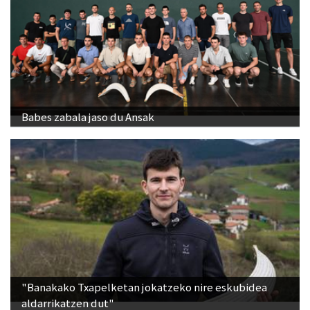
Babes zabala jaso du Ansak
"Banakako Txapelketan jokatzeko nire eskubidea
aldarrikatzen dut"