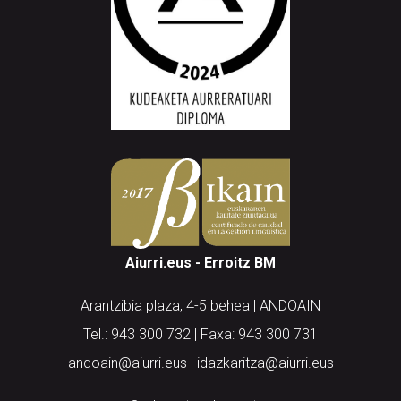
Aiurri.eus - Erroitz BM
Arantzibia plaza, 4-5 behea | ANDOAIN
Tel.: 943 300 732 | Faxa: 943 300 731
andoain@aiurri.eus | idazkaritza@aiurri.eus