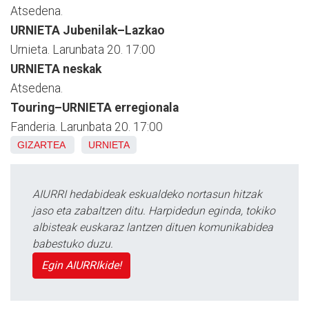
Atsedena.
URNIETA Jubenilak–Lazkao
Urnieta. Larunbata 20. 17:00
URNIETA neskak
Atsedena.
Touring–URNIETA erregionala
Fanderia. Larunbata 20. 17:00
GIZARTEA
URNIETA
AIURRI hedabideak eskualdeko nortasun hitzak
jaso eta zabaltzen ditu. Harpidedun eginda, tokiko
albisteak euskaraz lantzen dituen komunikabidea
babestuko duzu.
Egin AIURRIkide!