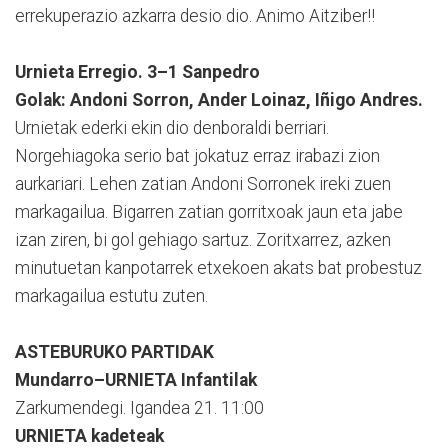
errekuperazio azkarra desio dio. Animo Aitziber!!
Urnieta Erregio. 3–1 Sanpedro
Golak: Andoni Sorron, Ander Loinaz, Iñigo Andres.
Urnietak ederki ekin dio denboraldi berriari.
Norgehiagoka serio bat jokatuz erraz irabazi zion
aurkariari. Lehen zatian Andoni Sorronek ireki zuen
markagailua. Bigarren zatian gorritxoak jaun eta jabe
izan ziren, bi gol gehiago sartuz. Zoritxarrez, azken
minutuetan kanpotarrek etxekoen akats bat probestuz
markagailua estutu zuten.
ASTEBURUKO PARTIDAK
Mundarro–URNIETA Infantilak
Zarkumendegi. Igandea 21. 11:00
URNIETA kadeteak