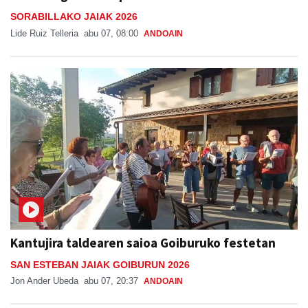
SORABILLAKO JAIAK 2026
Lide Ruiz Telleria
abu 07, 08:00
ANDOAIN
Kantujira taldearen saioa Goiburuko festetan
SAN ESTEBAN JAIAK GOIBURUN 2026
Jon Ander Ubeda
abu 07, 20:37
ANDOAIN