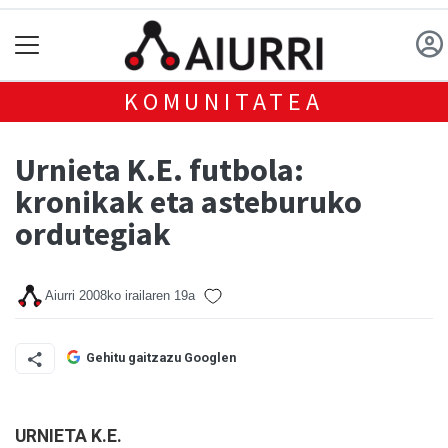
KOMUNITATEA
Urnieta K.E. futbola:
kronikak eta asteburuko
ordutegiak
Aiurri
2008ko irailaren 19a
Gehitu gaitzazu Googlen
URNIETA K.E.