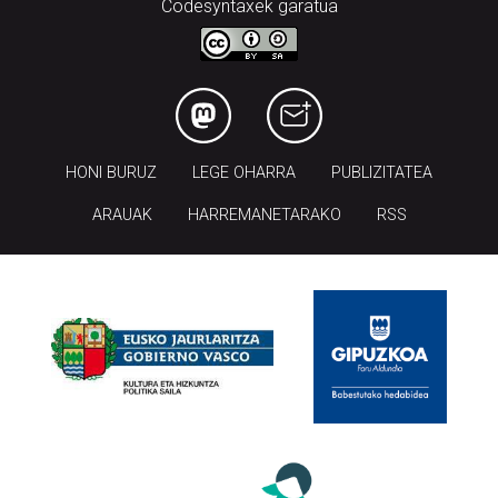
Codesyntaxek garatua
HONI BURUZ
LEGE OHARRA
PUBLIZITATEA
ARAUAK
HARREMANETARAKO
RSS