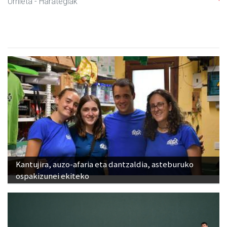
Urnieta
- Harategiak
Kantujira, auzo-afaria eta dantzaldia, asteburuko
ospakizunei ekiteko