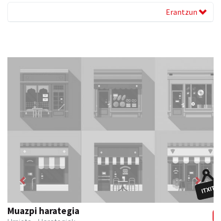
Erantzun
Previous
Next
Muazpi harategia