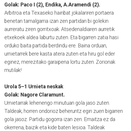
Golak: Paco I (2), Endika, A.Aramendi (2).
Arbitroa eta Texaseko hainbat jokalariren portaera
benetan tamalgarria izan zen partidan bi golekin
aurreratu ziren gorritxoak. Atsedenaldiaren aurretik
etxekoek aldea laburtu zuten. Eta bigarren zatia hasi
orduko baita partida berdindu ere. Baina orduan,
urnietarrek bere kasta atera zuten eta hiru gol eder
eginez, merezitako garaipena lortu zuten. Zorionak
mutilak!
Urola 5–1 Urnieta neskak
Golak: Nagore Claramunt.
Urnietarrak lehenengo minutuan gola jaso zuten.
Taldeak, horren ondorioz beheruntz egin zuen bigarren
gola jasoz. Partidu gogorra izan zen. Emaitza ez da
okerrena, baizik eta kide baten lesioa. Taldeak