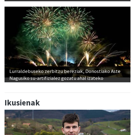
Lurraldebuseko zerbitzu bereziak, Donostiako Aste
Nagusiko su-artifizialez gozatu ahal izateko
Ikusienak