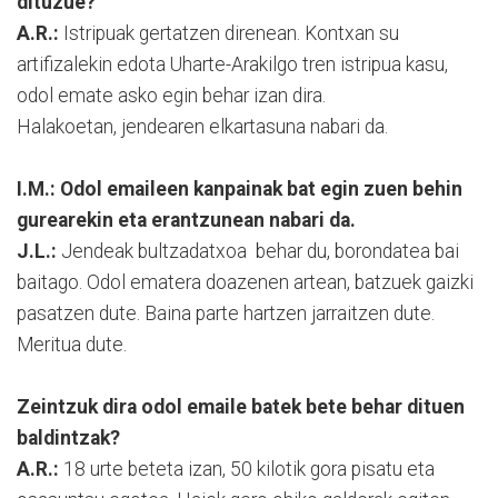
dituzue?
A.R.:
Istripuak gertatzen direnean. Kontxan su
artifizalekin edota Uharte-Arakilgo tren istripua kasu,
odol emate asko egin behar izan dira.
Halakoetan, jendearen elkartasuna nabari da.
I.M.: Odol emaileen kanpainak bat egin zuen behin
gurearekin eta erantzunean nabari da.
J.L.:
Jendeak bultzadatxoa behar du, borondatea bai
baitago. Odol ematera doazenen artean, batzuek gaizki
pasatzen dute. Baina parte hartzen jarraitzen dute.
Meritua dute.
Zeintzuk dira odol emaile batek bete behar dituen
baldintzak?
A.R.:
18 urte beteta izan, 50 kilotik gora pisatu eta