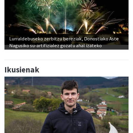
Lurraldebuseko zerbitzu bereziak, Donostiako Aste
Nagusiko su-artifizialez gozatu ahal izateko
Ikusienak