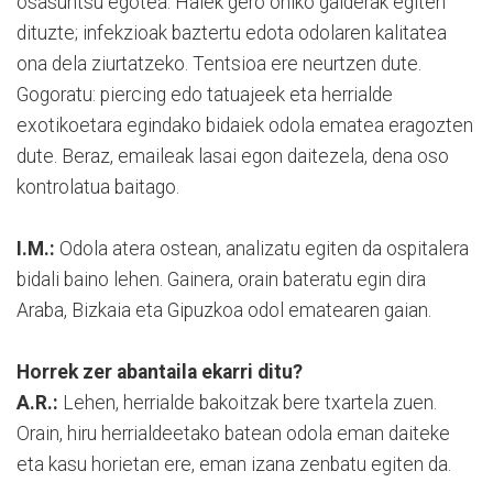
osasuntsu egotea. Haiek gero ohiko galderak egiten
dituzte; infekzioak baztertu edota odolaren kalitatea
ona dela ziurtatzeko. Tentsioa ere neurtzen dute.
Gogoratu: piercing edo tatuajeek eta herrialde
exotikoetara egindako bidaiek odola ematea eragozten
dute. Beraz, emaileak lasai egon daitezela, dena oso
kontrolatua baitago.
I.M.:
Odola atera ostean, analizatu egiten da ospitalera
bidali baino lehen. Gainera, orain bateratu egin dira
Araba, Bizkaia eta Gipuzkoa odol ematearen gaian.
Horrek zer abantaila ekarri ditu?
A.R.:
Lehen, herrialde bakoitzak bere txartela zuen.
Orain, hiru herrialdeetako batean odola eman daiteke
eta kasu horietan ere, eman izana zenbatu egiten da.