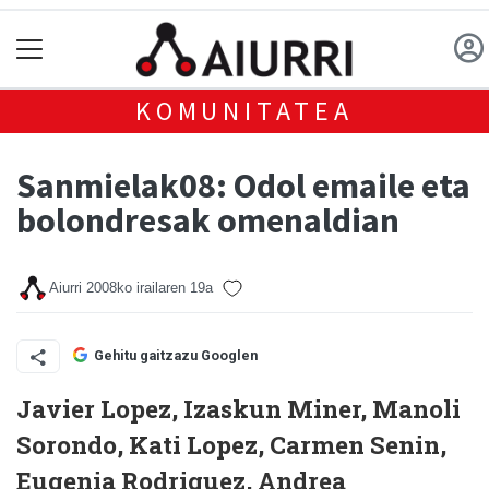
KOMUNITATEA
Sanmielak08: Odol emaile eta
bolondresak omenaldian
Aiurri
2008ko irailaren 19a
Gehitu gaitzazu Googlen
Javier Lopez, Izaskun Miner, Manoli
Sorondo, Kati Lopez, Carmen Senin,
Eugenia Rodriguez, Andrea