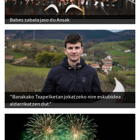
Babes zabala jaso du Ansak
"Banakako Txapelketan jokatzeko nire eskubidea
aldarrikatzen dut"