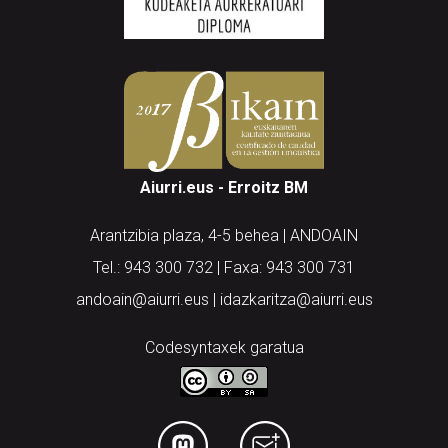
Aiurri.eus - Erroitz BM
Arantzibia plaza, 4-5 behea | ANDOAIN
Tel.: 943 300 732 | Faxa: 943 300 731
andoain@aiurri.eus | idazkaritza@aiurri.eus
Codesyntaxek garatua