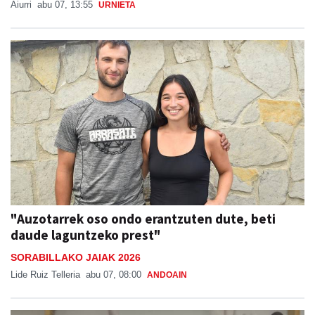
Aiurri
abu 07, 13:55
URNIETA
"Auzotarrek oso ondo erantzuten dute, beti
daude laguntzeko prest"
SORABILLAKO JAIAK 2026
Lide Ruiz Telleria
abu 07, 08:00
ANDOAIN