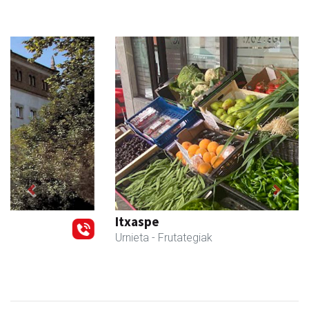
Previous
Next
Itxaspe
Urnieta
- Frutategiak