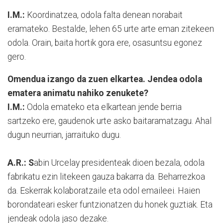
I.M.:
Koordinatzea, odola falta denean norabait
eramateko. Bestalde, lehen 65 urte arte eman zitekeen
odola. Orain, baita hortik gora ere, osasuntsu egonez
gero.
Omendua izango da zuen elkartea. Jendea odola
ematera animatu nahiko zenukete?
I.M.:
Odola emateko eta elkartean jende berria
sartzeko ere, gaudenok urte asko baitaramatzagu. Ahal
dugun neurrian, jarraituko dugu.
A.R.: S
abin Urcelay presidenteak dioen bezala, odola
fabrikatu ezin litekeen gauza bakarra da. Beharrezkoa
da. Eskerrak kolaboratzaile eta odol emaileei. Haien
borondateari esker funtzionatzen du honek guztiak. Eta
jendeak odola jaso dezake.