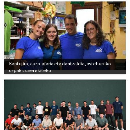
Kantujira, auzo-afaria eta dantzaldia, asteburuko
ospakizunei ekiteko