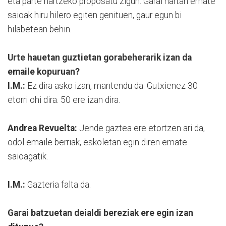
eta parte hartzeko proposatu zigun. Garai hartan emate
saioak hiru hilero egiten genituen, gaur egun bi
hilabetean behin.
Urte hauetan guztietan gorabeherarik izan da
emaile kopuruan?
I.M.:
Ez dira asko izan, mantendu da. Gutxienez 30
etorri ohi dira. 50 ere izan dira.
Andrea Revuelta:
Jende gaztea ere etortzen ari da,
odol emaile berriak, eskoletan egin diren emate
saioagatik.
I.M.:
Gazteria falta da.
Garai batzuetan deialdi bereziak ere egin izan