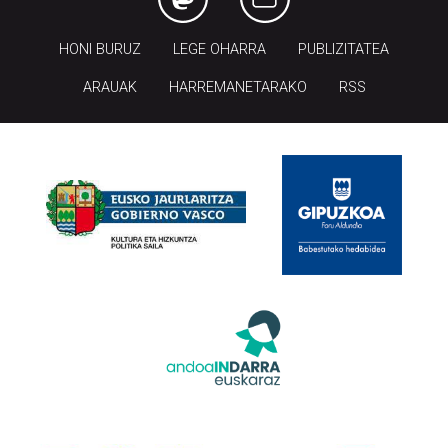
HONI BURUZ
LEGE OHARRA
PUBLIZITATEA
ARAUAK
HARREMANETARAKO
RSS