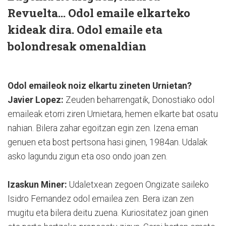
Revuelta… Odol emaile elkarteko
kideak dira. Odol emaile eta
bolondresak omenaldian
Odol emaileok noiz elkartu zineten Urnietan?
Javier Lopez:
Zeuden beharrengatik, Donostiako odol
emaileak etorri ziren Urnietara, hemen elkarte bat osatu
nahian. Bilera zahar egoitzan egin zen. Izena eman
genuen eta bost pertsona hasi ginen, 1984an. Udalak
asko lagundu zigun eta oso ondo joan zen.
Izaskun Miner:
Udaletxean zegoen Ongizate saileko
Isidro Fernandez odol emailea zen. Bera izan zen
mugitu eta bilera deitu zuena. Kuriositatez joan ginen