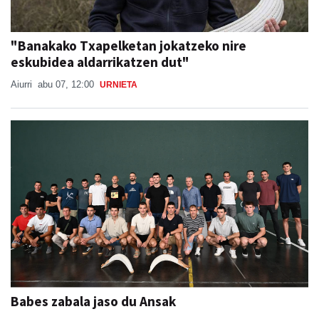
"Banakako Txapelketan jokatzeko nire
eskubidea aldarrikatzen dut"
Aiurri
abu 07, 12:00
URNIETA
Babes zabala jaso du Ansak