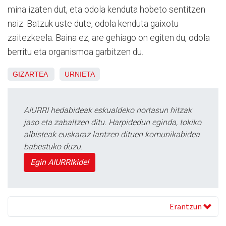
mina izaten dut, eta odola kenduta hobeto sentitzen
naiz. Batzuk uste dute, odola kenduta gaixotu
zaitezkeela. Baina ez, are gehiago on egiten du, odola
berritu eta organismoa garbitzen du.
GIZARTEA
URNIETA
AIURRI hedabideak eskualdeko nortasun hitzak
jaso eta zabaltzen ditu. Harpidedun eginda, tokiko
albisteak euskaraz lantzen dituen komunikabidea
babestuko duzu.
Egin AIURRIkide!
Erantzun