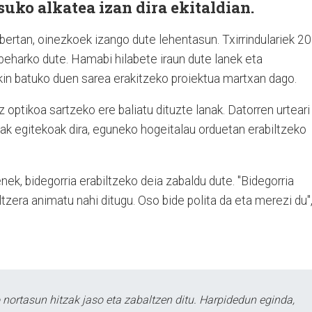
ko alkatea izan dira ekitaldian.
 bertan, oinezkoek izango dute lehentasun. Txirrindulariek 20
eharko dute. Hamabi hilabete iraun dute lanek eta
in batuko duen sarea erakitzeko proiektua martxan dago.
tz optikoa sartzeko ere baliatu dituzte lanak. Datorren urteari
anak egitekoak dira, eguneko hogeitalau orduetan erabiltzeko
enek, bidegorria erabiltzeko deia zabaldu dute. "Bidegorria
iltzera animatu nahi ditugu. Oso bide polita da eta merezi du"
ortasun hitzak jaso eta zabaltzen ditu. Harpidedun eginda,