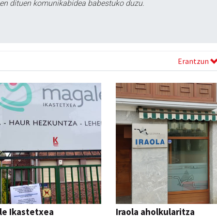
tzen dituen komunikabidea babestuko duzu.
Erantzun
le Ikastetxea
Iraola aholkularitza