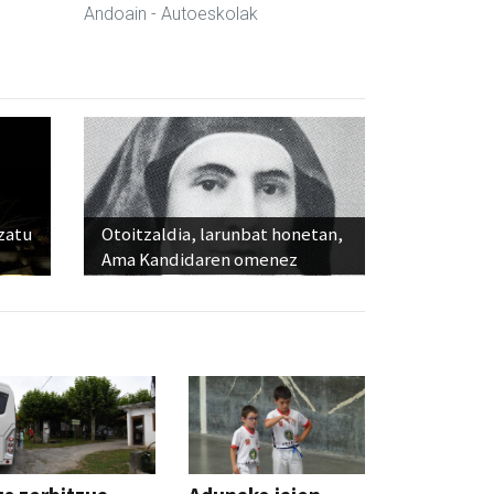
Andoain
- Autoeskolak
ozatu
Otoitzaldia, larunbat honetan,
Ama Kandidaren omenez