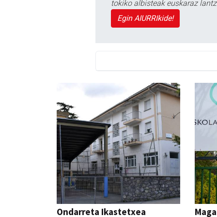
tokiko albisteak euskaraz lan
Egin AIURRIkide!
Ondarreta Ikastetxea
Maga