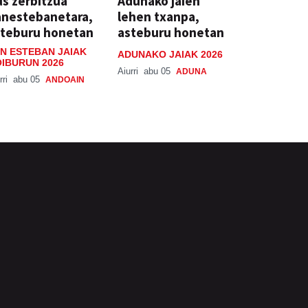
s zerbitzua
Adunako jaien
anestebanetara,
lehen txanpa,
steburu honetan
asteburu honetan
N ESTEBAN JAIAK
ADUNAKO JAIAK 2026
IBURUN 2026
Aiurri
abu 05
ADUNA
rri
abu 05
ANDOAIN