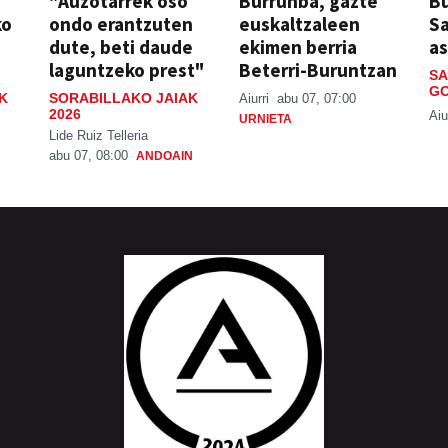
"Auzotarrek oso
Burrunba, gazte
Bu
ko
ondo erantzuten
euskaltzaleen
S
dute, beti daude
ekimen berria
a
laguntzeko prest"
Beterri-Buruntzan
SA
GO
K
SORABILLAKO JAIAK
Aiurri
abu 07, 07:00
2026
Aiu
URNIETA
Lide Ruiz Telleria
abu 07, 08:00
ANDOAIN