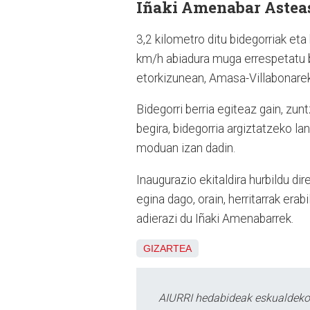
Iñaki Amenabar Asteasu
3,2 kilometro ditu bidegorriak eta
km/h abiadura muga errespetatu b
etorkizunean, Amasa-Villabonarek
Bidegorri berria egiteaz gain, zun
begira, bidegorria argiztatzeko l
moduan izan dadin.
Inaugurazio ekitaldira hurbildu dir
egina dago, orain, herritarrak erab
adierazi du Iñaki Amenabarrek.
GIZARTEA
AIURRI hedabideak eskualdeko n