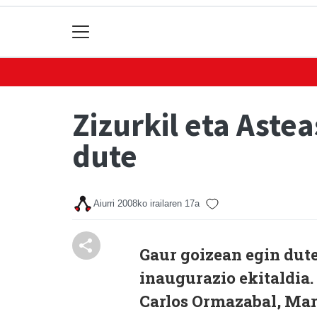
Zizurkil eta Aste
dute
Aiurri
2008ko irailaren 17a
Gaur goizean egin dute
inaugurazio ekitaldia
Carlos Ormazabal, Mar