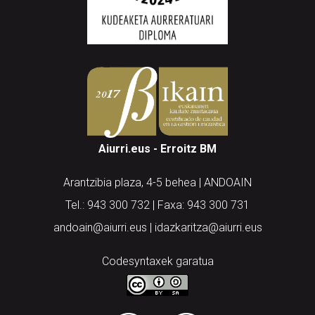
Aiurri.eus - Erroitz BM
Arantzibia plaza, 4-5 behea | ANDOAIN
Tel.: 943 300 732 | Faxa: 943 300 731
andoain@aiurri.eus | idazkaritza@aiurri.eus
Codesyntaxek garatua