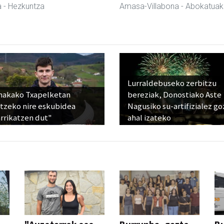
a
- Hezkuntza
Amasa-Villabona
- Abokatuak
Lurraldebuseko zerbitzu
nakako Txapelketan
bereziak, Donostiako Aste
atzeko nire eskubidea
Nagusiko su-artifizialez g
rrikatzen dut"
ahal izateko