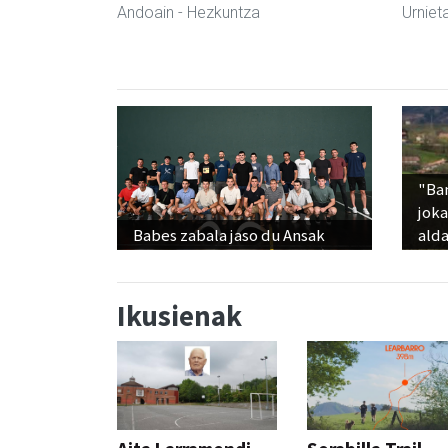
Andoain
- Hezkuntza
Urniet
"Ba
jok
Babes zabala jaso du Ansak
alda
Ikusienak