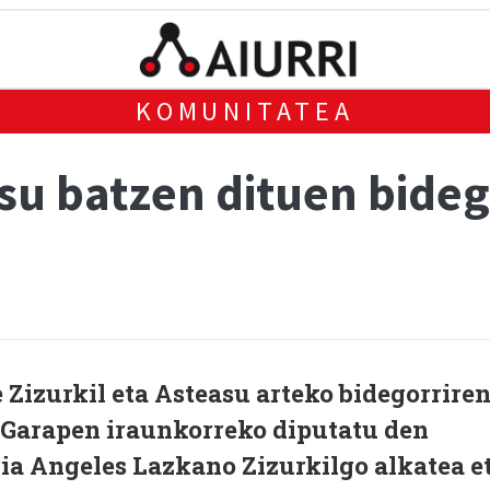
KOMUNITATEA
asu batzen dituen bide
 Zizurkil eta Asteasu arteko bidegorrire
. Garapen iraunkorreko diputatu den
ia Angeles Lazkano Zizurkilgo alkatea e