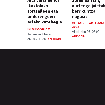
Aita Larramendi
Sorabilla Trail,
ikastolako
aurtengo jaieta
sortzaileen eta
berrikuntza
ondorengoen
nagusia
arteko katebegia
SORABILLAKO JAIA
2026
IN MEMORIAM
Aiurri
abu 06, 07:00
Jon Ander Ubeda
ANDOAIN
abu 06, 11:38
ANDOAIN