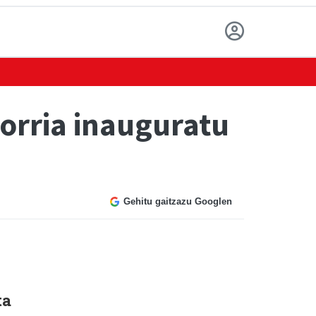
gorria inauguratu
Gehitu gaitzazu Googlen
n
ta