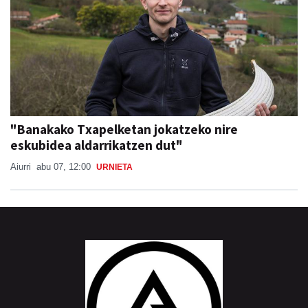
"Banakako Txapelketan jokatzeko nire
eskubidea aldarrikatzen dut"
Aiurri
abu 07, 12:00
URNIETA