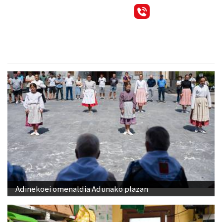
Adinekoei omenaldia Adunako plazan