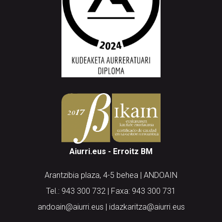
Aiurri.eus - Erroitz BM
Arantzibia plaza, 4-5 behea | ANDOAIN
Tel.: 943 300 732 | Faxa: 943 300 731
andoain@aiurri.eus | idazkaritza@aiurri.eus
Codesyntaxek garatua