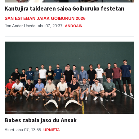
SAN ESTEBAN JAIAK GOIBURUN 2026
Jon Ander Ubeda
abu 07, 20:37
ANDOAIN
Babes zabala jaso du Ansak
Aiurri
abu 07, 13:55
URNIETA