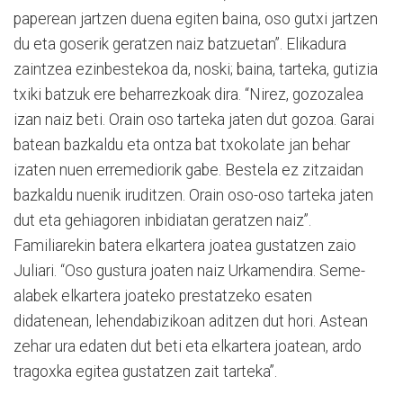
paperean jartzen duena egiten baina, oso gutxi jartzen
du eta goserik geratzen naiz batzuetan”. Elikadura
zaintzea ezinbestekoa da, noski; baina, tarteka, gutizia
txiki batzuk ere beharrezkoak dira. “Nirez, gozozalea
izan naiz beti. Orain oso tarteka jaten dut gozoa. Garai
batean bazkaldu eta ontza bat txokolate jan behar
izaten nuen erremediorik gabe. Bestela ez zitzaidan
bazkaldu nuenik iruditzen. Orain oso-oso tarteka jaten
dut eta gehiagoren inbidiatan geratzen naiz”.
Familiarekin batera elkartera joatea gustatzen zaio
Juliari. “Oso gustura joaten naiz Urkamendira. Seme-
alabek elkartera joateko prestatzeko esaten
didatenean, lehendabizikoan aditzen dut hori. Astean
zehar ura edaten dut beti eta elkartera joatean, ardo
tragoxka egitea gustatzen zait tarteka”.