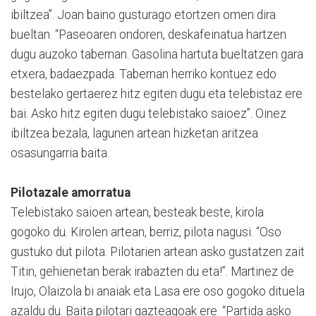
ibiltzea”. Joan baino gusturago etortzen omen dira
bueltan. “Paseoaren ondoren, deskafeinatua hartzen
dugu auzoko tabernan. Gasolina hartuta bueltatzen gara
etxera, badaezpada. Tabernan herriko kontuez edo
bestelako gertaerez hitz egiten dugu eta telebistaz ere
bai. Asko hitz egiten dugu telebistako saioez”. Oinez
ibiltzea bezala, lagunen artean hizketan aritzea
osasungarria baita.
Pilotazale amorratua
Telebistako saioen artean, besteak beste, kirola
gogoko du. Kirolen artean, berriz, pilota nagusi. “Oso
gustuko dut pilota. Pilotarien artean asko gustatzen zait
Titin, gehienetan berak irabazten du eta!”. Martinez de
Irujo, Olaizola bi anaiak eta Lasa ere oso gogoko dituela
azaldu du. Baita pilotari gazteagoak ere. “Partida asko