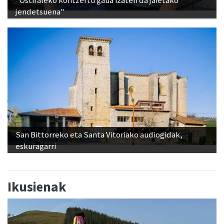
San Bittorreko eta Santa Vitoriako audiogidak,
eskuragarri
Ikusienak