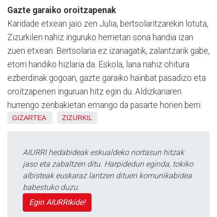
Gazte garaiko oroitzapenak
Karidade etxean jaio zen Julia, bertsolaritzarekin lotuta,
Zizurkilen nahiz inguruko herrietan sona handia izan
zuen etxean. Bertsolaria ez izanagatik, zalantzarik gabe,
etorri handiko hizlaria da. Eskola, lana nahiz ohitura
ezberdinak gogoan, gazte garaiko hainbat pasadizo eta
oroitzapenen inguruan hitz egin du. Aldizkariaren
hurrengo zenbakietan emango da pasarte horien berri.
GIZARTEA
ZIZURKIL
AIURRI hedabideak eskualdeko nortasun hitzak
jaso eta zabaltzen ditu. Harpidedun eginda, tokiko
albisteak euskaraz lantzen dituen komunikabidea
babestuko duzu.
Egin AIURRIkide!