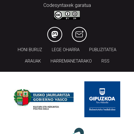
HONI BURUZ
LEGE OHARRA
PUBLIZITATEA
ARAUAK
HARREMANETARAKO
RSS