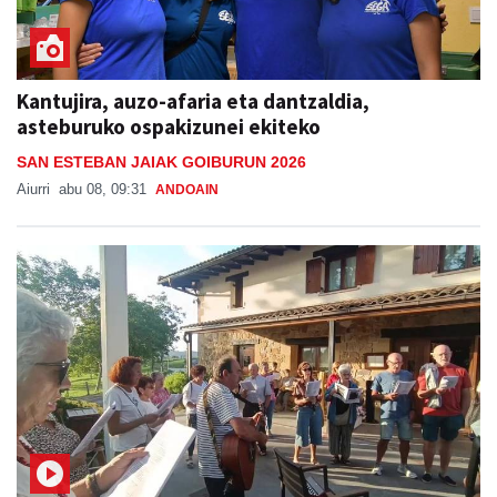
Kantujira, auzo-afaria eta dantzaldia,
asteburuko ospakizunei ekiteko
SAN ESTEBAN JAIAK GOIBURUN 2026
Aiurri
abu 08, 09:31
ANDOAIN
Kantujira taldearen saioa Goiburuko festetan