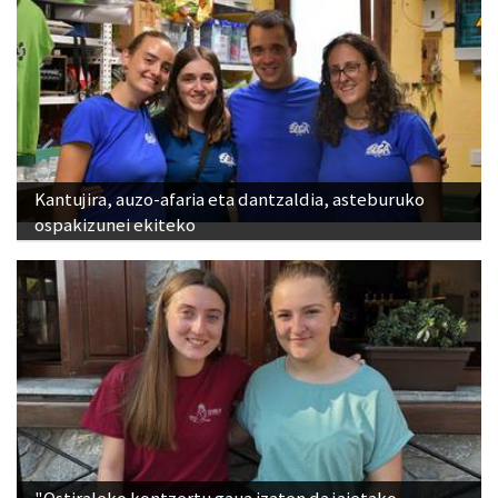
Kantujira, auzo-afaria eta dantzaldia, asteburuko
ospakizunei ekiteko
"Ostiraleko kontzertu gaua izaten da jaietako
jendetsuena"