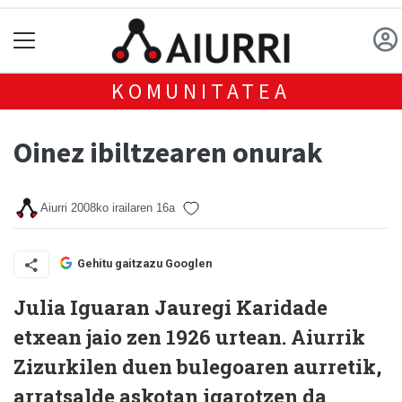
KOMUNITATEA
Oinez ibiltzearen onurak
Aiurri
2008ko irailaren 16a
Gehitu gaitzazu Googlen
Julia Iguaran Jauregi Karidade
etxean jaio zen 1926 urtean. Aiurrik
Zizurkilen duen bulegoaren aurretik,
arratsalde askotan igarotzen da