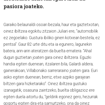
pasiora joateko.
Garaiko belaunaldi osoari bezala, haur eta gaztetxotan,
oinez ibiltzea egokitu zitzaion Juliari ere, “automobilik
ez zegoelako. Gustura ibiliko ginen kotxean bestela, ez
pentsa”. Gaur 82 urte ditu eta ia egunero, lagunekin
batera, arin-arin ateratzen da buelta ematera. “Ahal
dugun guztietan joaten gara oinez ibiltzera. Eguzki
handia egiten duenean, itzalaren bila, Galardi aldera;
gainerakoan, Villabonako sarreraraino joaten gara. Euri
asko egiten duenean, berriz, etxe azpiko garajean
biltzen gara hizketarako”. Oinez ibiltzea gustuko
izanagatik, osasuna zaintzeko, buelta obligazioz ere
egiten duela aitortu du, “geldirik egonez gero, hezurrak
gogortu egiten dira eta samurtzeko, ona da oinez