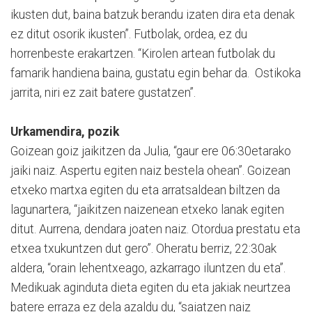
ikusten dut, baina batzuk berandu izaten dira eta denak
ez ditut osorik ikusten”. Futbolak, ordea, ez du
horrenbeste erakartzen. “Kirolen artean futbolak du
famarik handiena baina, gustatu egin behar da. Ostikoka
jarrita, niri ez zait batere gustatzen”.
Urkamendira, pozik
Goizean goiz jaikitzen da Julia, “gaur ere 06:30etarako
jaiki naiz. Aspertu egiten naiz bestela ohean”. Goizean
etxeko martxa egiten du eta arratsaldean biltzen da
lagunartera, “jaikitzen naizenean etxeko lanak egiten
ditut. Aurrena, dendara joaten naiz. Otordua prestatu eta
etxea txukuntzen dut gero”. Oheratu berriz, 22:30ak
aldera, “orain lehentxeago, azkarrago iluntzen du eta”.
Medikuak aginduta dieta egiten du eta jakiak neurtzea
batere erraza ez dela azaldu du, “saiatzen naiz