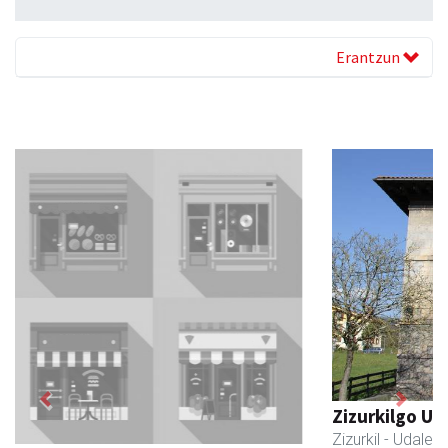
Erantzun
Previous
Next
Zizurkilgo Udala
Zizurkil
- Udaletxeak