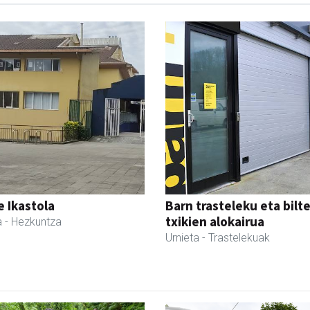
 Ikastola
Barn trasteleku eta bilt
txikien alokairua
a
- Hezkuntza
Urnieta
- Trastelekuak