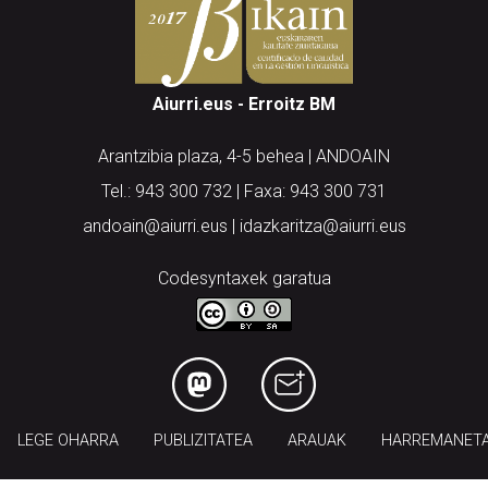
Aiurri.eus - Erroitz BM
Arantzibia plaza, 4-5 behea | ANDOAIN
Tel.: 943 300 732 | Faxa: 943 300 731
andoain@aiurri.eus | idazkaritza@aiurri.eus
Codesyntaxek garatua
LEGE OHARRA
PUBLIZITATEA
ARAUAK
HARREMANET