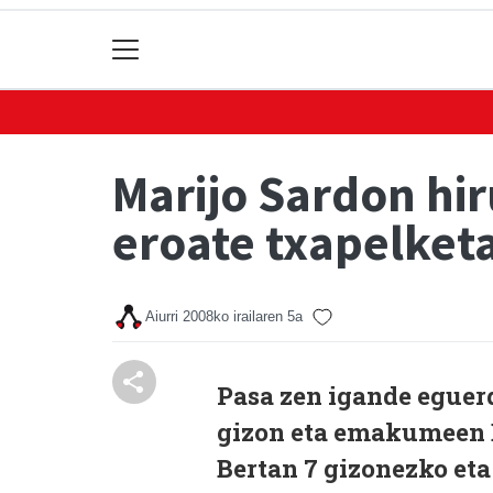
Marijo Sardon hir
eroate txapelket
Aiurri
2008ko irailaren 5a
Pasa zen igande eguer
gizon eta emakumeen E
Bertan 7 gizonezko et