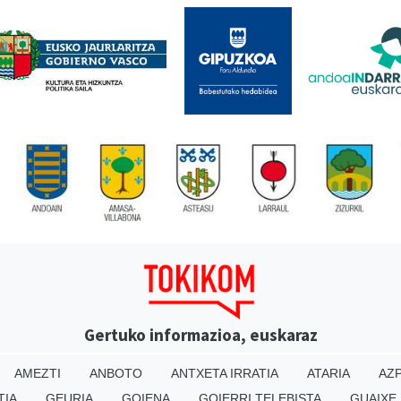
Gertuko informazioa, euskaraz
AMEZTI
ANBOTO
ANTXETA IRRATIA
ATARIA
AZP
TIA
GEURIA
GOIENA
GOIERRI TELEBISTA
GUAIXE