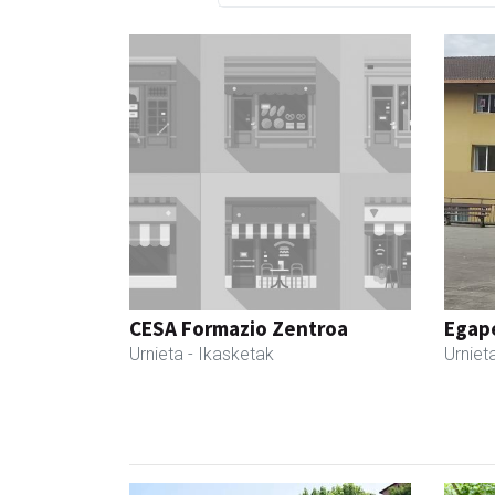
CESA Formazio Zentroa
Egape
Urnieta
- Ikasketak
Urniet