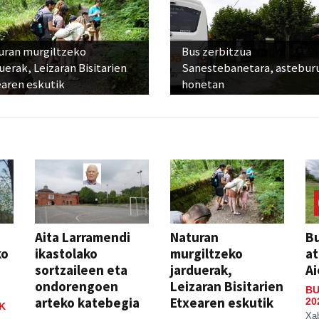
uran murgiltzeko
Bus zerbitzua
uerak, Leizaran Bisitarien
Sanestebanetara, astebur
earen eskutik
honetan
Aita Larramendi
Naturan
Bu
ko
ikastolako
murgiltzeko
at
sortzaileen eta
jarduerak,
Ai
ondorengoen
Leizaran Bisitarien
BU
arteko katebegia
Etxearen eskutik
20
K
Xa