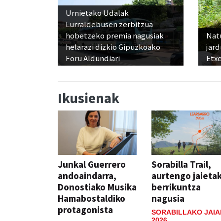
Urnietako Udalak
Lurraldebusen zerbitzua
hobetzeko premia nagusiak
Nat
helarazi dizkio Gipuzkoako
jard
Foru Aldundiari
Etx
Ikusienak
Junkal Guerrero
Sorabilla Trail,
andoaindarra,
aurtengo jaieta
Donostiako Musika
berrikuntza
Hamabostaldiko
nagusia
protagonista
SORABILLAKO JAIA
2026