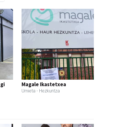
egi
Magale Ikastetxea
Urnieta
- Hezkuntza