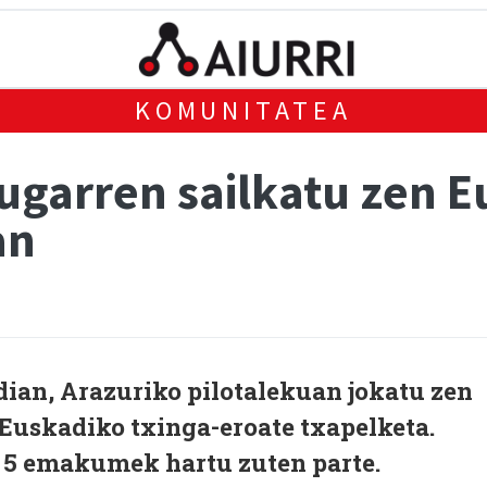
KOMUNITATEA
ugarren sailkatu zen E
an
dian, Arazuriko pilotalekuan jokatu zen
uskadiko txinga-eroate txapelketa.
a 5 emakumek hartu zuten parte.