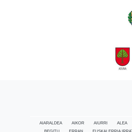
AIARALDEA
AIKOR
AIURRI
ALEA
BEGITU
ERRAN
EUSKALERRIA IRRA