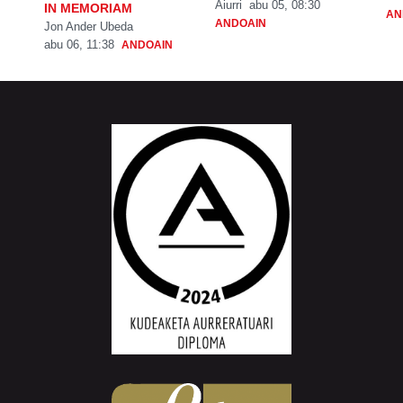
Aiurri
abu 05, 08:30
IN MEMORIAM
AN
ANDOAIN
Jon Ander Ubeda
abu 06, 11:38
ANDOAIN