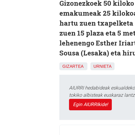
Gizonezkoek 50 kiloko 
emakumeak 25 kilokoa
hartu zuen txapelketa
zuen 15 plaza eta 5 me
lehenengo Esther Iriar
Sousa (Lesaka) eta hir
GIZARTEA
URNIETA
AIURRI hedabideak eskualdeko n
tokiko albisteak euskaraz lan
Egin AIURRIkide!