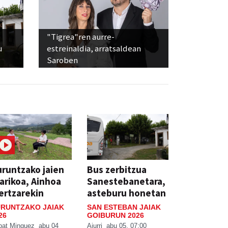
"Tigrea"ren aurre-
u
estreinaldia, arratsaldean
Saroben
runtzako jaien
Bus zerbitzua
arikoa, Ainhoa
Sanestebanetara,
ertzarekin
asteburu honetan
RUNTZAKO JAIAK
SAN ESTEBAN JAIAK
26
GOIBURUN 2026
bat Minguez
abu 04
Aiurri
abu 05, 07:00