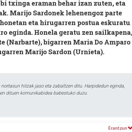
bi txinga eraman behar izan zuten, eta
k. Marijo Sardonek lehenengoz parte
 honetan eta hirugarren postua eskuratu
tro eginda. Honela geratu zen sailkapena
te (Narbarte), bigarren Maria Do Amparo
ugarren Marijo Sardon (Urnieta).
ortasun hitzak jaso eta zabaltzen ditu. Harpidedun eginda,
tzen dituen komunikabidea babestuko duzu.
Erantzun