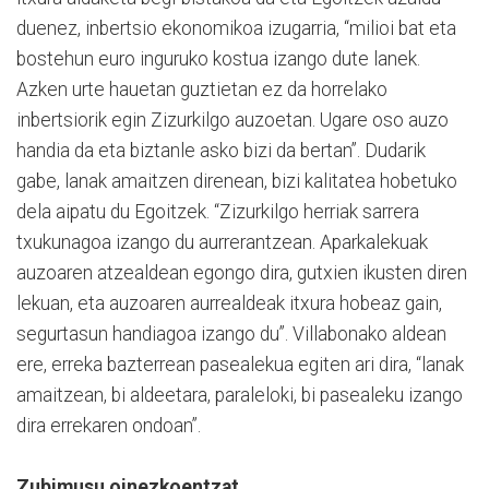
duenez, inbertsio ekonomikoa izugarria, “milioi bat eta
bostehun euro inguruko kostua izango dute lanek.
Azken urte hauetan guztietan ez da horrelako
inbertsiorik egin Zizurkilgo auzoetan. Ugare oso auzo
handia da eta biztanle asko bizi da bertan”. Dudarik
gabe, lanak amaitzen direnean, bizi kalitatea hobetuko
dela aipatu du Egoitzek. “Zizurkilgo herriak sarrera
txukunagoa izango du aurrerantzean. Aparkalekuak
auzoaren atzealdean egongo dira, gutxien ikusten diren
lekuan, eta auzoaren aurrealdeak itxura hobeaz gain,
segurtasun handiagoa izango du”. Villabonako aldean
ere, erreka bazterrean pasealekua egiten ari dira, “lanak
amaitzean, bi aldeetara, paraleloki, bi pasealeku izango
dira errekaren ondoan”.
Zubimusu oinezkoentzat