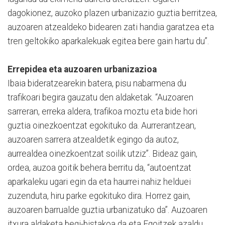
dagokionez, auzoko plazen urbanizazio guztia berritzea,
auzoaren atzealdeko bidearen zati handia garatzea eta
tren geltokiko aparkalekuak egitea bere gain hartu du”.
Errepidea eta auzoaren urbanizazioa
Ibaia bideratzearekin batera, pisu nabarmena du
trafikoari begira gauzatu den aldaketak. “Auzoaren
sarreran, erreka aldera, trafikoa moztu eta bide hori
guztia oinezkoentzat egokituko da. Aurrerantzean,
auzoaren sarrera atzealdetik egingo da autoz,
aurrealdea oinezkoentzat soilik utziz”. Bideaz gain,
ordea, auzoa goitik behera berritu da, “autoentzat
aparkaleku ugari egin da eta haurrei nahiz helduei
zuzenduta, hiru parke egokituko dira. Horrez gain,
auzoaren barrualde guztia urbanizatuko da”. Auzoaren
itxura aldaketa begi-bistakoa da eta Egoitzek azaldu