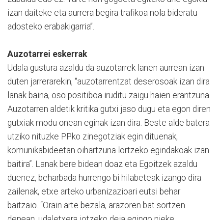
izan daiteke eta aurrera begira trafikoa nola bideratu
adosteko erabakigarria”.
Auzotarrei eskerrak
Udala gustura azaldu da auzotarrek lanen aurrean izan
duten jarrerarekin, “auzotarrentzat deserosoak izan dira
lanak baina, oso positiboa iruditu zaigu haien erantzuna.
Auzotarren aldetik kritika gutxi jaso dugu eta egon diren
gutxiak modu onean eginak izan dira. Beste alde batera
utziko nituzke PPko zinegotziak egin dituenak,
komunikabideetan oihartzuna lortzeko egindakoak izan
baitira”. Lanak bere bidean doaz eta Egoitzek azaldu
duenez, beharbada hurrengo bi hilabeteak izango dira
zailenak, etxe arteko urbanizazioari eutsi behar
baitzaio. “Orain arte bezala, arazoren bat sortzen
denean, udaletxera jotzeko deia egingo nieke