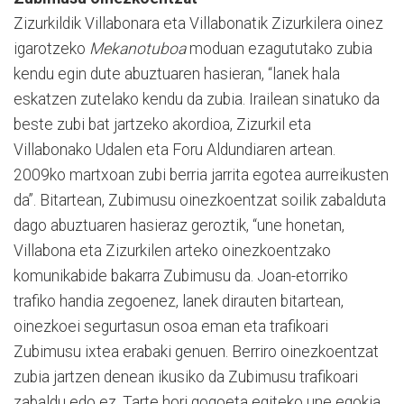
Zizurkildik Villabonara eta Villabonatik Zizurkilera oinez
igarotzeko
Mekanotuboa
moduan ezagututako zubia
kendu egin dute abuztuaren hasieran, “lanek hala
eskatzen zutelako kendu da zubia. Irailean sinatuko da
beste zubi bat jartzeko akordioa, Zizurkil eta
Villabonako Udalen eta Foru Aldundiaren artean.
2009ko martxoan zubi berria jarrita egotea aurreikusten
da”. Bitartean, Zubimusu oinezkoentzat soilik zabalduta
dago abuztuaren hasieraz geroztik, “une honetan,
Villabona eta Zizurkilen arteko oinezkoentzako
komunikabide bakarra Zubimusu da. Joan-etorriko
trafiko handia zegoenez, lanek dirauten bitartean,
oinezkoei segurtasun osoa eman eta trafikoari
Zubimusu ixtea erabaki genuen. Berriro oinezkoentzat
zubia jartzen denean ikusiko da Zubimusu trafikoari
zabaldu edo ez. Tarte hori gogoeta egiteko une egokia