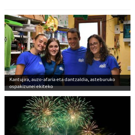
Kantujira, auzo-afaria eta dantzaldia, asteburuko
ospakizunei ekiteko