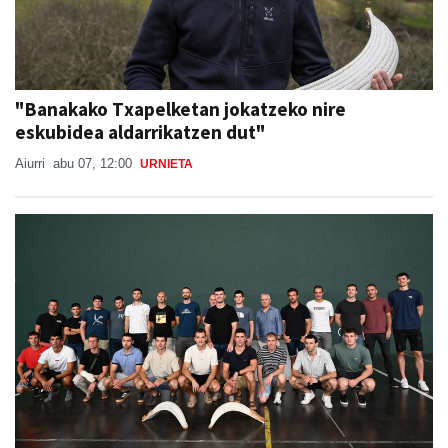
"Banakako Txapelketan jokatzeko nire
eskubidea aldarrikatzen dut"
Aiurri
abu 07, 12:00
URNIETA