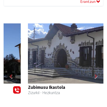
Erantzun
Previous
Next
Zubimusu Ikastola
Zizurkil
- Hezkuntza