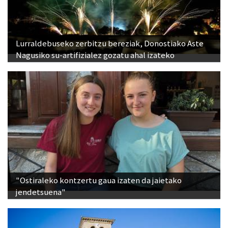
Lurraldebuseko zerbitzu bereziak, Donostiako Aste
Nagusiko su-artifizialez gozatu ahal izateko
"Ostiraleko kontzertu gaua izaten da jaietako
jendetsuena"