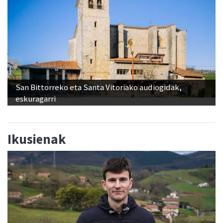
San Bittorreko eta Santa Vitoriako audiogidak,
eskuragarri
Ikusienak