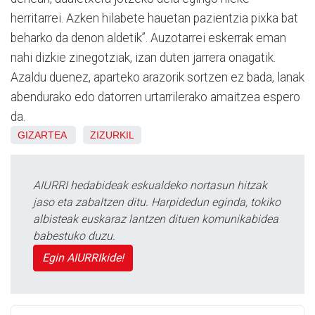
herritarrei. Azken hilabete hauetan pazientzia pixka bat
beharko da denon aldetik”. Auzotarrei eskerrak eman
nahi dizkie zinegotziak, izan duten jarrera onagatik.
Azaldu duenez, aparteko arazorik sortzen ez bada, lanak
abendurako edo datorren urtarrilerako amaitzea espero
da.
GIZARTEA
ZIZURKIL
AIURRI hedabideak eskualdeko nortasun hitzak
jaso eta zabaltzen ditu. Harpidedun eginda, tokiko
albisteak euskaraz lantzen dituen komunikabidea
babestuko duzu.
Egin AIURRIkide!