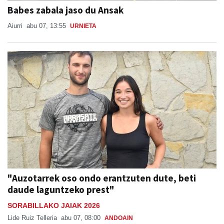
Babes zabala jaso du Ansak
Aiurri
abu 07, 13:55
URNIETA
"Auzotarrek oso ondo erantzuten dute, beti
daude laguntzeko prest"
SORABILLAKO JAIAK 2026
Lide Ruiz Telleria
abu 07, 08:00
ANDOAIN