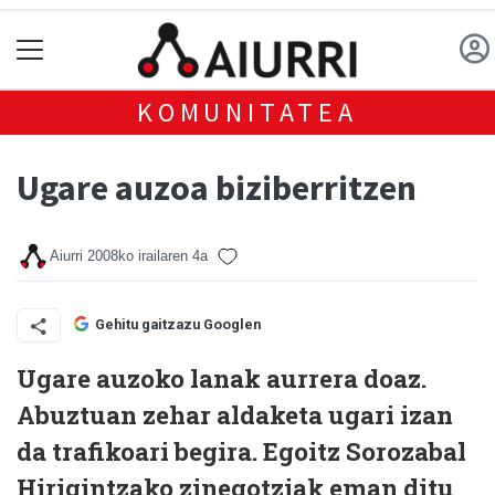
KOMUNITATEA
Ugare auzoa biziberritzen
Aiurri
2008ko irailaren 4a
Gehitu gaitzazu Googlen
Ugare auzoko lanak aurrera doaz.
Abuztuan zehar aldaketa ugari izan
da trafikoari begira. Egoitz Sorozabal
Hirigintzako zinegotziak eman ditu