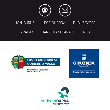
HONI BURUZ
LEGE OHARRA
PUBLIZITATEA
ARAUAK
HARREMANETARAKO
RSS