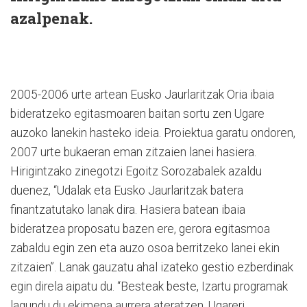
azalpenak.
2005-2006 urte artean Eusko Jaurlaritzak Oria ibaia
bideratzeko egitasmoaren baitan sortu zen Ugare
auzoko lanekin hasteko ideia. Proiektua garatu ondoren,
2007 urte bukaeran eman zitzaien lanei hasiera.
Hirigintzako zinegotzi Egoitz Sorozabalek azaldu
duenez, “Udalak eta Eusko Jaurlaritzak batera
finantzatutako lanak dira. Hasiera batean ibaia
bideratzea proposatu bazen ere, gerora egitasmoa
zabaldu egin zen eta auzo osoa berritzeko lanei ekin
zitzaien”. Lanak gauzatu ahal izateko gestio ezberdinak
egin direla aipatu du. “Besteak beste, Izartu programak
lagundu du ekimena aurrera ateratzen. Ugareri