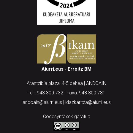
Aiurri.eus - Erroitz BM
Arantzibia plaza, 4-5 behea | ANDOAIN
Tel.: 943 300 732 | Faxa: 943 300 731
andoain@aiurri.eus | idazkaritza@aiurri.eus
Codesyntaxek garatua