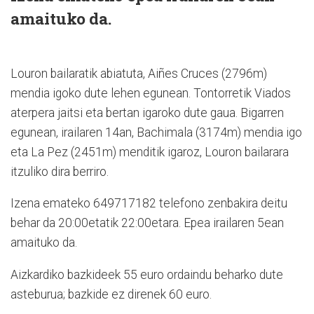
amaituko da.
Louron bailaratik abiatuta, Aiñes Cruces (2796m)
mendia igoko dute lehen egunean. Tontorretik Viados
aterpera jaitsi eta bertan igaroko dute gaua. Bigarren
egunean, irailaren 14an, Bachimala (3174m) mendia igo
eta La Pez (2451m) menditik igaroz, Louron bailarara
itzuliko dira berriro.
Izena emateko 649717182 telefono zenbakira deitu
behar da 20:00etatik 22:00etara. Epea irailaren 5ean
amaituko da.
Aizkardiko bazkideek 55 euro ordaindu beharko dute
asteburua; bazkide ez direnek 60 euro.