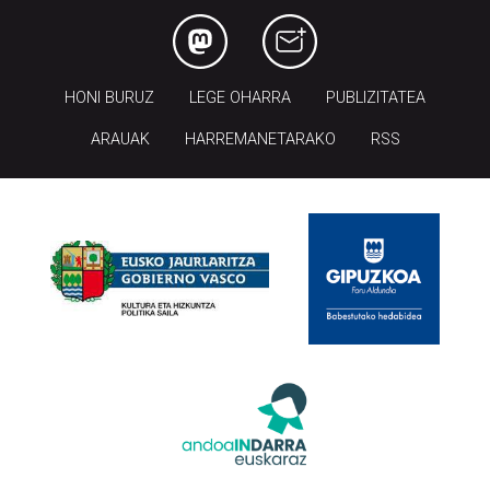
HONI BURUZ
LEGE OHARRA
PUBLIZITATEA
ARAUAK
HARREMANETARAKO
RSS