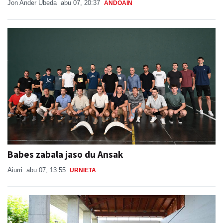
Jon Ander Ubeda
abu 07, 20:37
ANDOAIN
Babes zabala jaso du Ansak
Aiurri
abu 07, 13:55
URNIETA