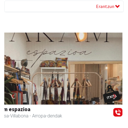
Erantzun
Previous
Next
Eizmendi anaiak
Amasa-Villabona
- Armategia