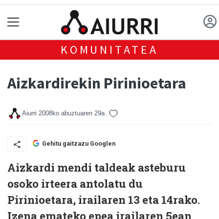
KOMUNITATEA
Aizkardirekin Pirinioetara
Aiurri
2008ko abuztuaren 29a
Gehitu gaitzazu Googlen
Aizkardi mendi taldeak asteburu
osoko irteera antolatu du
Pirinioetara, irailaren 13 eta 14rako.
Izena emateko epea irailaren 5ean