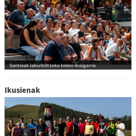
Santioak laburbiltzeko bideo ikusgarria
Ikusienak