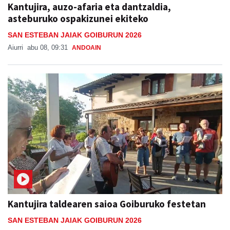
Kantujira, auzo-afaria eta dantzaldia,
asteburuko ospakizunei ekiteko
SAN ESTEBAN JAIAK GOIBURUN 2026
Aiurri
abu 08, 09:31
ANDOAIN
Kantujira taldearen saioa Goiburuko festetan
SAN ESTEBAN JAIAK GOIBURUN 2026