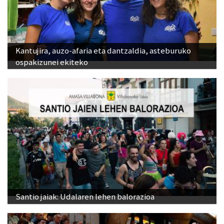
Kantujira, auzo-afaria eta dantzaldia, asteburuko
ospakizunei ekiteko
Santio jaiak: Udalaren lehen balorazioa