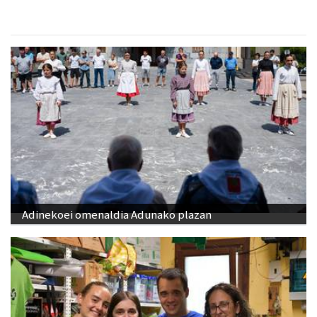
Adinekoei omenaldia Adunako plazan