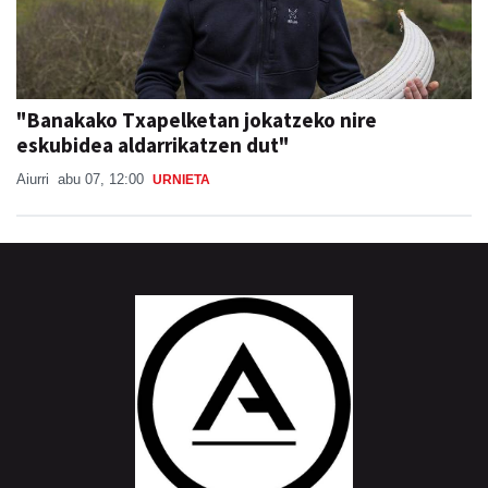
"Banakako Txapelketan jokatzeko nire
eskubidea aldarrikatzen dut"
Aiurri
abu 07, 12:00
URNIETA