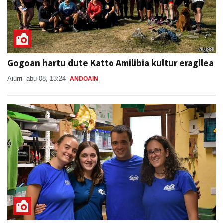
Gogoan hartu dute Katto Amilibia kultur eragilea
Aiurri
abu 08, 13:24
ANDOAIN