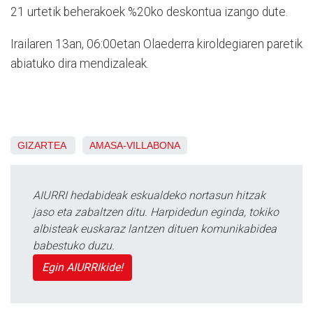
21 urtetik beherakoek %20ko deskontua izango dute.
Irailaren 13an, 06:00etan Olaederra kiroldegiaren paretik
abiatuko dira mendizaleak.
GIZARTEA
AMASA-VILLABONA
AIURRI hedabideak eskualdeko nortasun hitzak
jaso eta zabaltzen ditu. Harpidedun eginda, tokiko
albisteak euskaraz lantzen dituen komunikabidea
babestuko duzu.
Egin AIURRIkide!