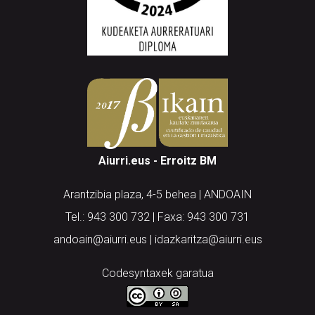
Aiurri.eus - Erroitz BM
Arantzibia plaza, 4-5 behea | ANDOAIN
Tel.: 943 300 732 | Faxa: 943 300 731
andoain@aiurri.eus | idazkaritza@aiurri.eus
Codesyntaxek garatua