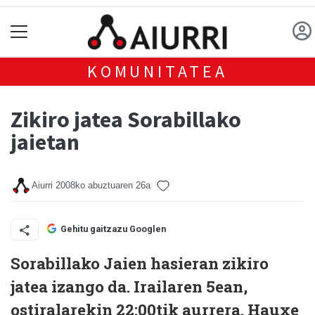
KOMUNITATEA
Zikiro jatea Sorabillako
jaietan
Aiurri
2008ko abuztuaren 26a
Gehitu gaitzazu Googlen
Sorabillako Jaien hasieran zikiro
jatea izango da. Irailaren 5ean,
ostiralarekin 22:00tik aurrera. Hauxe