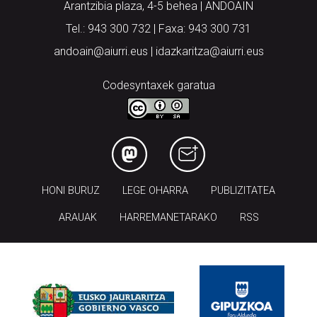
Arantzibia plaza, 4-5 behea | ANDOAIN
Tel.: 943 300 732 | Faxa: 943 300 731
andoain@aiurri.eus | idazkaritza@aiurri.eus
Codesyntaxek garatua
HONI BURUZ
LEGE OHARRA
PUBLIZITATEA
ARAUAK
HARREMANETARAKO
RSS