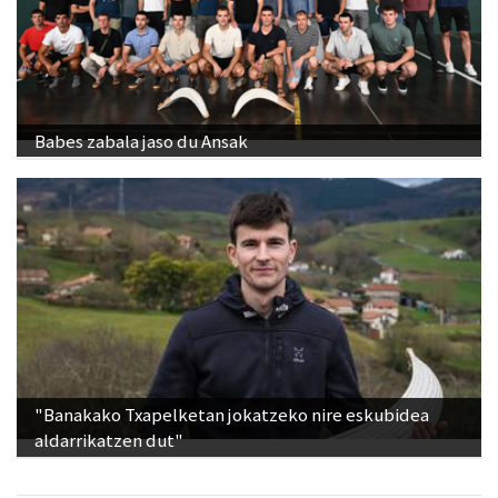
Babes zabala jaso du Ansak
"Banakako Txapelketan jokatzeko nire eskubidea
aldarrikatzen dut"