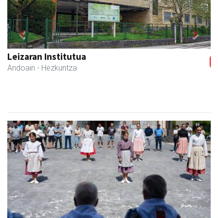
Previous
Next
Andoaingo AEK euskaltegia
Andoain
- Euskaltegiak