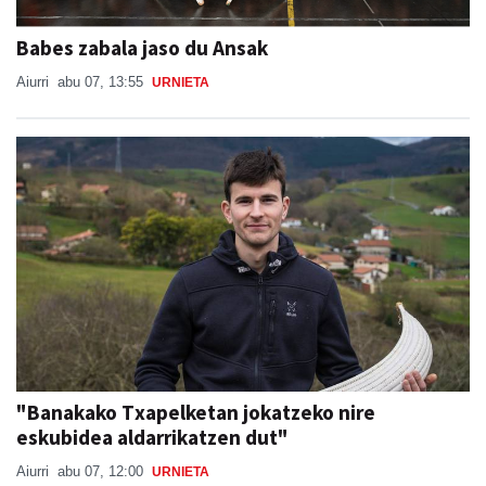
Babes zabala jaso du Ansak
Aiurri
abu 07, 13:55
URNIETA
"Banakako Txapelketan jokatzeko nire
eskubidea aldarrikatzen dut"
Aiurri
abu 07, 12:00
URNIETA