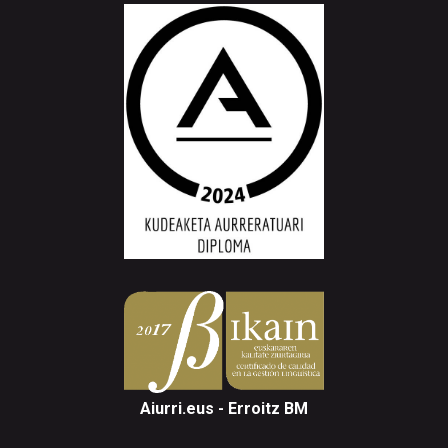
Aiurri.eus - Erroitz BM