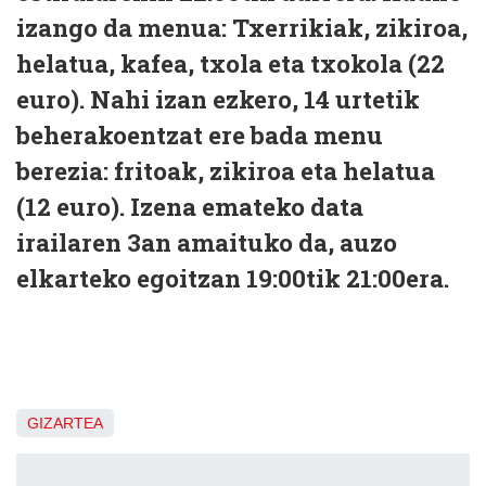
izango da menua: Txerrikiak, zikiroa,
helatua, kafea, txola eta txokola (22
euro). Nahi izan ezkero, 14 urtetik
beherakoentzat ere bada menu
berezia: fritoak, zikiroa eta helatua
(12 euro). Izena emateko data
irailaren 3an amaituko da, auzo
elkarteko egoitzan 19:00tik 21:00era.
GIZARTEA