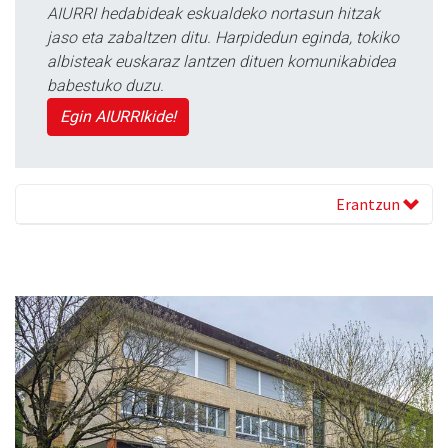
AIURRI hedabideak eskualdeko nortasun hitzak
jaso eta zabaltzen ditu. Harpidedun eginda, tokiko
albisteak euskaraz lantzen dituen komunikabidea
babestuko duzu.
Egin AIURRIkide!
Erantzun