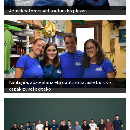
Adinekoei omenaldia Adunako plazan
Kantujira, auzo-afaria eta dantzaldia, asteburuko
ospakizunei ekiteko