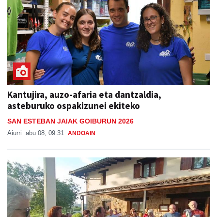
Kantujira, auzo-afaria eta dantzaldia,
asteburuko ospakizunei ekiteko
SAN ESTEBAN JAIAK GOIBURUN 2026
Aiurri
abu 08, 09:31
ANDOAIN