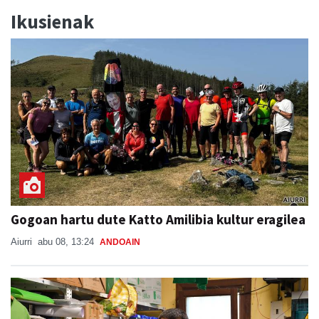
Ikusienak
Gogoan hartu dute Katto Amilibia kultur eragilea
Aiurri
abu 08, 13:24
ANDOAIN